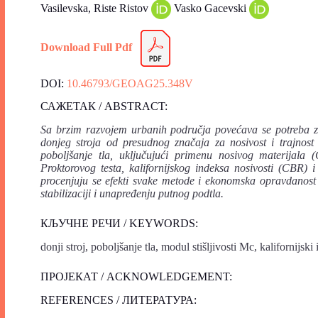
Vasilevska, Riste Ristov
Vasko Gacevski
Download Full Pdf
DOI:
10.46793/GEOAG25.348V
САЖЕТАК / ABSTRACT:
Sa brzim razvojem urbanih područja povećava se potreba za
donjeg stroja od presudnog značaja za nosivost i trajnost
poboljšanje tla, uključujući primenu nosivog materijala
Proktorovog testa, kalifornijskog indeksa nosivosti (CBR) i
procenjuju se efekti svake metode i ekonomska opravdanost 
stabilizaciji i unapređenju putnog podtla.
КЉУЧНЕ РЕЧИ / KEYWORDS:
donji stroj, poboljšanje tla, modul stišljivosti Mc, kalifornij
ПРОЈЕКАТ / ACKNOWLEDGEMENT:
REFERENCES / ЛИТЕРАТУРА: