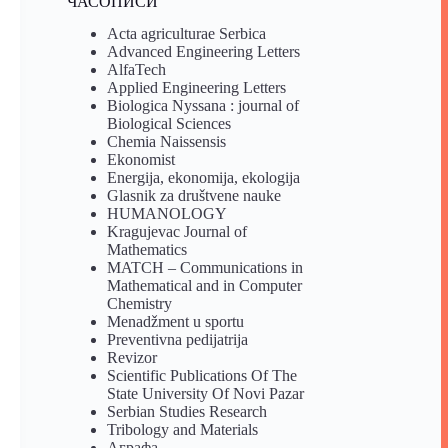
ЧАСОПИСИ
Acta agriculturae Serbica
Advanced Engineering Letters
AlfaTech
Applied Engineering Letters
Biologica Nyssana : journal of
Biological Sciences
Chemia Naissensis
Ekonomist
Energija, ekonomija, ekologija
Glasnik za društvene nauke
HUMANOLOGY
Kragujevac Journal of
Mathematics
MATCH – Communications in
Mathematical and in Computer
Chemistry
Menadžment u sportu
Preventivna pedijatrija
Revizor
Scientific Publications Of The
State University Of Novi Pazar
Serbian Studies Research
Tribology and Materials
Аграфа