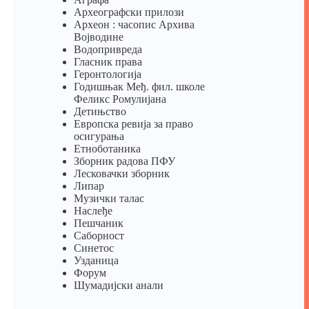
Археографски прилози
Археон : часопис Архива
Војводине
Водопривреда
Гласник права
Геронтологија
Годишњак Међ. фил. школе
Феликс Ромулијана
Детињство
Европска ревија за право
осигурања
Eтноботаника
Зборник радова ПФУ
Лесковачки зборник
Липар
Музички талас
Наслеђе
Пешчаник
Саборност
Синетос
Узданица
Форум
Шумадијски анали