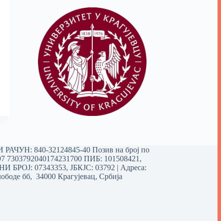
РАЧУН: 840-32124845-40 Позив на број по
97 7303792040174231700
ПИБ: 101508421,
 БРОЈ: 07343353, ЈБКЈС: 03792 | Aдреса:
ободе бб, 34000 Крагујевац, Србија