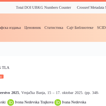
Total DOI UBKG Numbers Counter
Crossref Metadata
фска издања
Ценовник
Статистика
Сајт Библиотеке
SCI
G TLA
и
jerstvo 2025
, Vrnjačka Banja, 15 – 17. oktobar 2025. (pp. 348-
ovski
Ivona Nedevska Trajkova
Ivana Nedevska