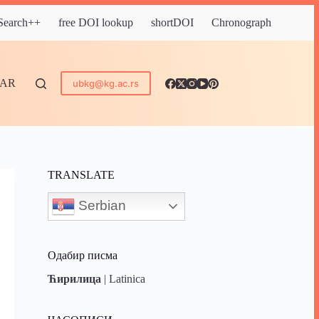
 Search++
free DOI lookup
shortDOI
Chronograph
DAR
ubkg@kg.ac.rs
TRANSLATE
Serbian
Одабир писма
Ћирилица
|
Latinica