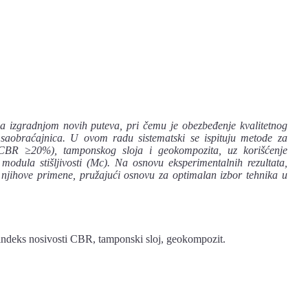
 izgradnjom novih puteva, pri čemu je obezbeđenje kvalitetnog
 saobraćajnica. U ovom radu sistematski se ispituju metode za
 (CBR ≥20%), tamponskog sloja i geokompozita, uz korišćenje
 modula stišljivosti (Mc). Na osnovu eksperimentalnih rezultata,
njihove primene, pružajući osnovu za optimalan izbor tehnika u
ski indeks nosivosti CBR, tamponski sloj, geokompozit.