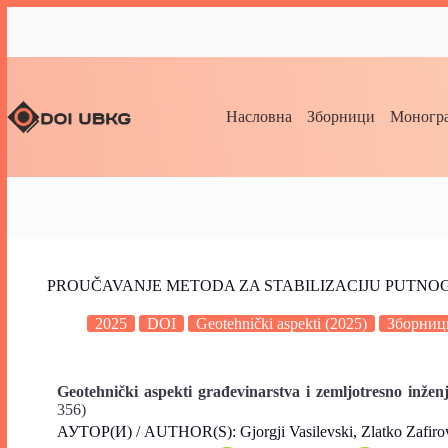
Насловна
Зборници
Моногра
PROUČAVANJE METODA ZA STABILIZACIJU PUTNO
2025
DOI
Geotehnički aspekti (2025)
Зборниц
Geotehnički aspekti građevinarstva i zemljotresno inžen
356)
АУТОР(И) / AUTHOR(S): Gjorgji Vasilevski, Zlatko Zafir