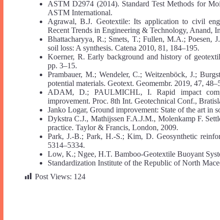
ASTM D2974 (2014). Standard Test Methods for Moist
ASTM International.
Agrawal, B.J. Geotextile: Its application to civil e
Recent Trends in Engineering & Technology, Anand, In
Bhattacharyya, R.; Smets, T.; Fullen, M.A.; Poesen, J.
soil loss: A synthesis. Catena 2010, 81, 184–195.
Koerner, R. Early background and history of geotexti
pp. 3–15.
Prambauer, M.; Wendeler, C.; Weitzenböck, J.; Burgst
potential materials. Geotext. Geomembr. 2019, 47, 48–
ADAM, D.; PAULMICHL, I. Rapid impact compact
improvement. Proc. 8th Int. Geotechnical Conf., Bratis
Janko Logar, Ground improvement: State of the art in s
Dykstra C.J., Mathijssen F.A.J.M., Molenkamp F. Settl
practice. Taylor & Francis, London, 2009.
Park, J.-B.; Park, H.-S.; Kim, D. Geosynthetic reinf
5314–5334.
Low, K.; Ngee, H.T. Bamboo-Geotextile Buoyant Syste
Standardization Institute of the Republic of North Ma
Post Views:
124