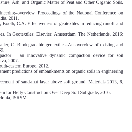
ure, Ash, and Organic Matter of Peat and Other Organic Soils.
ngineering–overview. Proceedings of the National Conference on
dia, 2011.
; Booth, C.A. Effectiveness of geotextiles in reducing runoff and
les. In Geotextiles; Elsevier: Amsterdam, The Netherlands, 2016;
aller, C. Biodegradable geotextiles–An overview of existing and
59.
or – an innovative dynamic compaction device for soil
lava, 2007.
outh-eastern Europe, 2012.
ement predictions of embankments on organic soils in engineering
orcement of sand-mat layer above soft ground. Materials 2013, 6,
m for Hefty Construction Over Deep Soft Subgrade, 2016.
cedonia, ISRSM.