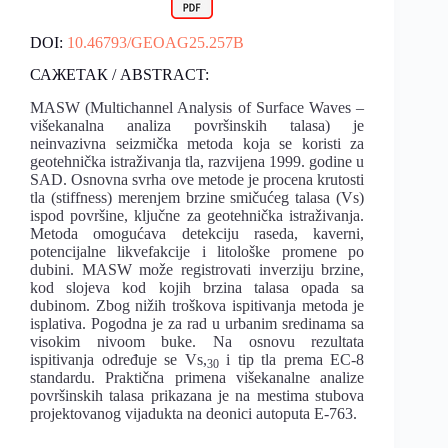
DOI:
10.46793/GEOAG25.257B
САЖЕТАК / ABSTRACT:
MASW (Multichannel Analysis of Surface Waves –
višekanalna analiza površinskih talasa) je
neinvazivna seizmička metoda koja se koristi za
geotehnička istraživanja tla, razvijena 1999. godine u
SAD. Osnovna svrha ove metode je procena krutosti
tla (stiffness) merenjem brzine smičućeg talasa (Vs)
ispod površine, ključne za geotehnička istraživanja.
Metoda omogućava detekciju raseda, kaverni,
potencijalne likvefakcije i litološke promene po
dubini. MASW može registrovati inverziju brzine,
kod slojeva kod kojih brzina talasa opada sa
dubinom. Zbog nižih troškova ispitivanja metoda je
isplativa. Pogodna je za rad u urbanim sredinama sa
visokim nivoom buke. Na osnovu rezultata
ispitivanja određuje se Vs,
i tip tla prema EC-8
30
standardu. Praktična primena višekanalne analize
površinskih talasa prikazana je na mestima stubova
projektovanog vijadukta na deonici autoputa E-763.