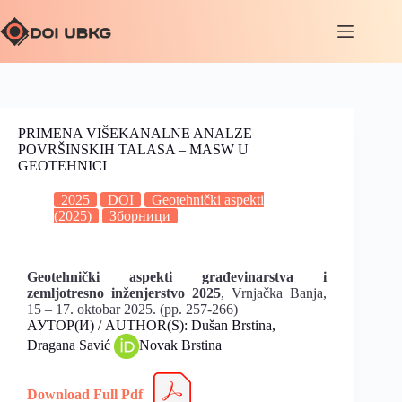
PRIMENA VIŠEKANALNE ANALZE
POVRŠINSKIH TALASA – MASW U
GEOTEHNICI
2025
DOI
Geotehnički aspekti
(2025)
Зборници
Geotehnički aspekti građevinarstva i
zemljotresno inženjerstvo 2025
, Vrnjačka Banja,
15 – 17. oktobar 2025. (pp. 257-266)
АУТОР(И) / AUTHOR(S): Dušan Brstina,
Dragana Savić
Novak Brstina
Download Full Pdf