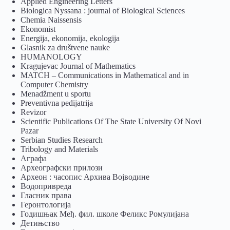
Applied Engineering Letters
Biologica Nyssana : journal of Biological Sciences
Chemia Naissensis
Ekonomist
Energija, ekonomija, ekologija
Glasnik za društvene nauke
HUMANOLOGY
Kragujevac Journal of Mathematics
MATCH – Communications in Mathematical and in
Computer Chemistry
Menadžment u sportu
Preventivna pedijatrija
Revizor
Scientific Publications Of The State University Of Novi
Pazar
Serbian Studies Research
Tribology and Materials
Аграфа
Археографски прилози
Археон : часопис Архива Војводине
Водопривреда
Гласник права
Геронтологија
Годишњак Међ. фил. школе Феликс Ромулијана
Детињство