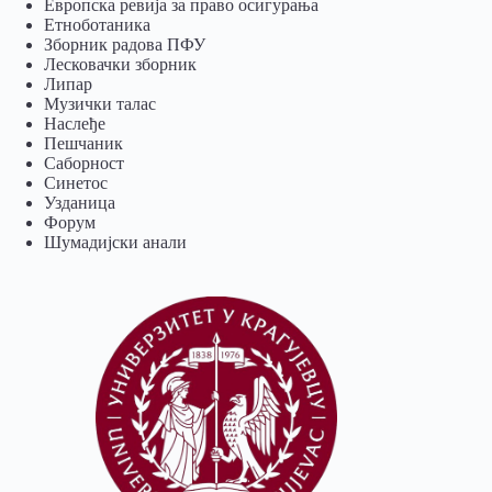
Европска ревија за право осигурања
Eтноботаника
Зборник радова ПФУ
Лесковачки зборник
Липар
Музички талас
Наслеђе
Пешчаник
Саборност
Синетос
Узданица
Форум
Шумадијски анали