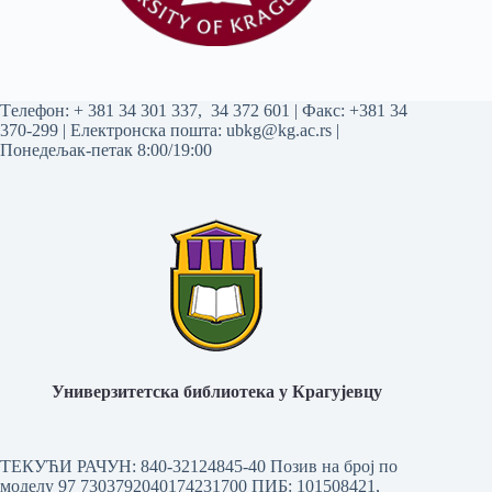
Tелефон:
+ 381 34 301 337
,
34 372 601
| Факс: +381 34
370-299 | Електронска пошта:
ubkg@kg.ac.rs
|
Понедељак-петак 8:00/19:00
Универзитетска библиотека у Крагујевцу
ТЕКУЋИ РАЧУН: 840-32124845-40 Позив на број по
моделу 97 7303792040174231700
ПИБ: 101508421,