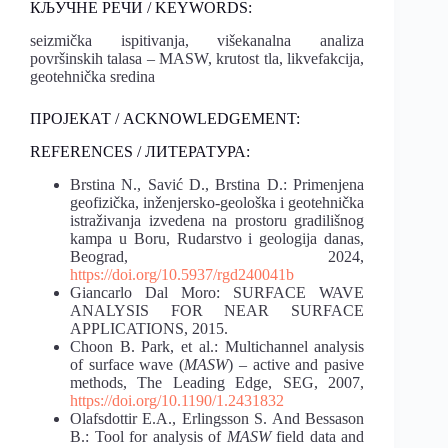
КЉУЧНЕ РЕЧИ / KEYWORDS:
seizmička ispitivanja, višekanalna analiza
površinskih talasa – MASW, krutost tla, likvefakcija,
geotehnička sredina
ПРОЈЕКАТ / ACKNOWLEDGEMENT:
REFERENCES / ЛИТЕРАТУРА:
Brstina N., Savić D., Brstina D.: Primenjena
geofizička, inženjersko-geološka i geotehnička
istraživanja izvedena na prostoru gradilišnog
kampa u Boru, Rudarstvo i geologija danas,
Beograd, 2024,
https://doi.org/10.5937/rgd240041b
Giancarlo Dal Moro: SURFACE WAVE
ANALYSIS FOR NEAR SURFACE
APPLICATIONS, 2015.
Choon B. Park, et al.: Multichannel analysis
of surface wave (
MASW
) – active and pasive
methods, The Leading Edge, SEG, 2007,
https://doi.org/10.1190/1.2431832
Olafsdottir E.A., Erlingsson S. And Bessason
B.: Tool for analysis of
MASW
field data and