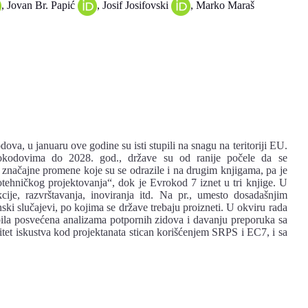
, Jovan Br. Papić
, Josif Josifovski
, Marko Maraš
va, u januaru ove godine su isti stupili na snagu na teritoriji EU.
okodovima do 2028. god., države su od ranije počele da se
 značajne promene koje su se odrazile i na drugim knjigama, pa je
hničkog projektovanja“, dok je Evrokod 7 iznet u tri knjige. U
cije, razvrštavanja, inoviranja itd. Na pr., umesto dosadašnjim
nski slučajevi, po kojima se države trebaju proizneti. U okviru rada
bila posvećena analizama potpornih zidova i davanju preporuka sa
itet iskustva kod projektanata stican korišćenjem SRPS i EC7, i sa