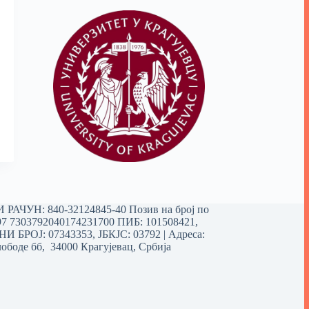
РАЧУН: 840-32124845-40 Позив на број по
97 7303792040174231700
ПИБ: 101508421,
 БРОЈ: 07343353, ЈБКЈС: 03792 | Aдреса:
ободе бб, 34000 Крагујевац, Србија