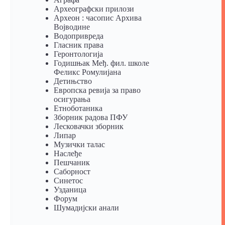
Археографски прилози
Археон : часопис Архива
Војводине
Водопривреда
Гласник права
Геронтологија
Годишњак Међ. фил. школе
Феликс Ромулијана
Детињство
Европска ревија за право
осигурања
Eтноботаника
Зборник радова ПФУ
Лесковачки зборник
Липар
Музички талас
Наслеђе
Пешчаник
Саборност
Синетос
Узданица
Форум
Шумадијски анали