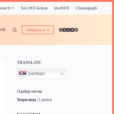
 Search++
free DOI lookup
shortDOI
Chronograph
DAR
ubkg@kg.ac.rs
TRANSLATE
Serbian
Одабир писма
Ћирилица
|
Latinica