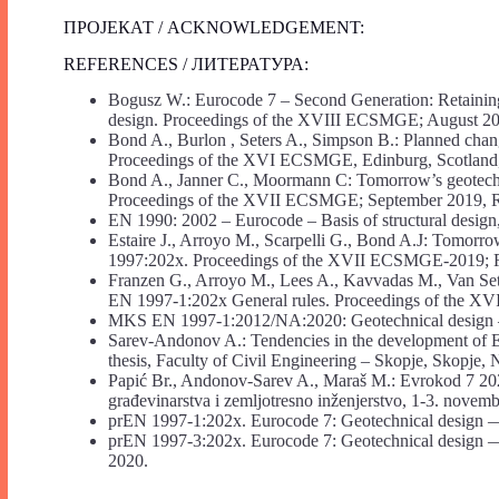
ПРОЈЕКАТ / ACKNOWLEDGEMENT:
REFERENCES / ЛИТЕРАТУРА:
Bogusz W.: Eurocode 7 – Second Generation: Retaining s
design. Proceedings of the XVIII ECSMGE; August 202
Bond A., Burlon , Seters A., Simpson B.: Planned chan
Proceedings of the XVI ECSMGE, Edinburg, Scotland
Bond A., Janner C., Moormann C: Tomorrow’s geotechn
Proceedings of the XVII ECSMGE; September 2019, Re
EN 1990: 2002 – Eurocode – Basis of structural desig
Estaire J., Arroyo М., Scarpelli G., Bond A.J: Tomorro
1997:202x. Proceedings of the XVII ECSMGE-2019; Re
Franzen G., Arroyo М., Lees A., Kavvadas M., Van Set
EN 1997-1:202x General rules. Proceedings of the X
MKS EN 1997-1:2012/NA:2020: Geotechnical design – p
Sarev-Andonov A.: Tendencies in the development of Eu
thesis, Faculty of Civil Engineering – Skopje, Skopje,
Papić Br., Andonov-Sarev A., Maraš M.: Evrokod 7 202x
građevinarstva i zemljotresno inženjerstvo, 1-3. novem
prEN 1997-1:202x. Eurocode 7: Geotechnical design —
prEN 1997-3:202x. Eurocode 7: Geotechnical design —
2020.