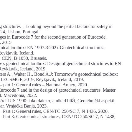
tructures – Looking beyond the partial factors for safety in
4, Lisbon, Portugal
ges in Eurocode 7 for the second generation of Eurocode,
, 2015
ical toolbox: EN 1997-3:202x Geotechnical structures.
ykjavik, Iceland.
n, CEN, B-1050, Brussels.
w’s geotechnical toolbox: Design of geotechnical structures to EN
ykjavik, Iceland, 2019.
ers A., Walter H., Bond A.J: Tomorrow’s geotechnical toolbox:
VII ECSMGE-2019; Reykjavik, Iceland, 2019.
art 1: General rules – National Annex, 2020.
rocode 7 and in the design of geotechnical structures. Master
 N. Macedonia, 2022.
 i JUS 1990: tako daleko, a nikad bliži, Geotehnički aspekti
bar, Vrnjačka Banja, 2023.
 Part 1: General rules, CEN/TC 250/SC 7, N 1436, 2020.
 Part 3: Geotechnical structures, CEN/TC 250/SC 7, N 1438,