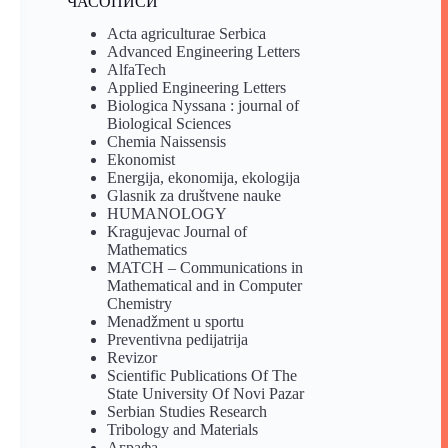
ЧАСОПИСИ
Acta agriculturae Serbica
Advanced Engineering Letters
AlfaTech
Applied Engineering Letters
Biologica Nyssana : journal of
Biological Sciences
Chemia Naissensis
Ekonomist
Energija, ekonomija, ekologija
Glasnik za društvene nauke
HUMANOLOGY
Kragujevac Journal of
Mathematics
MATCH – Communications in
Mathematical and in Computer
Chemistry
Menadžment u sportu
Preventivna pedijatrija
Revizor
Scientific Publications Of The
State University Of Novi Pazar
Serbian Studies Research
Tribology and Materials
Аграфа