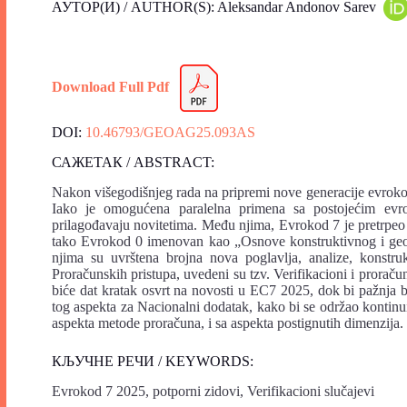
АУТОР(И) / AUTHOR(S): Aleksandar Andonov Sarev
Download Full Pdf
DOI:
10.46793/GEOAG25.093AS
САЖЕТАК / ABSTRACT:
Nakon višegodišnjeg rada na pripremi nove generacije evrokodo
Iako je omogućena paralelna primena sa postojećim evr
prilagođavaju novitetima. Među njima, Evrokod 7 je pretrpeo
tako Evrokod 0 imenovan kao „Osnove konstruktivnog i geote
njima su uvrštena brojna nova poglavlja, analize, konstruk
Proračunskih pristupa, uvedeni su tzv. Verifikacioni i proraču
biće dat kratak osvrt na novosti u EC7 2025, dok bi pažnja 
tog aspekta za Nacionalni dodatak, kako bi se održao kontinu
aspekta metode proračuna, i sa aspekta postignutih dimenzija.
КЉУЧНЕ РЕЧИ / KEYWORDS:
Evrokod 7 2025, potporni zidovi, Verifikacioni slučajevi