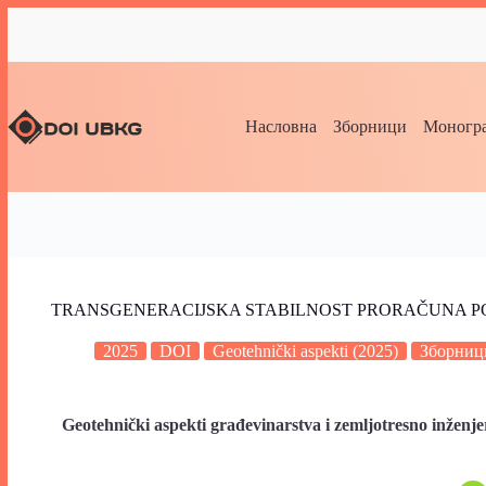
Насловна
Зборници
Моногра
TRANSGENERACIJSKA STABILNOST PRORAČUNA P
2025
DOI
Geotehnički aspekti (2025)
Зборниц
Geotehnički aspekti građevinarstva i zemljotresno inženje