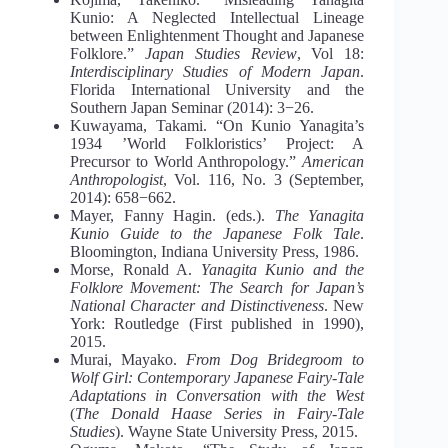
Kunio: A Neglected Intellectual Lineage
between Enlightenment Thought and Japanese
Folklore.”
Japan Studies Review
, Vol 18:
Interdisciplinary Studies of Modern Japan
.
Florida International University and the
Southern Japan Seminar (2014): 3−26.
Kuwayama, Takami. “On Kunio Yanagita’s
1934 ’World Folkloristics’ Project: A
Precursor to World Anthropology.”
American
Anthropologist
, Vol. 116, No. 3 (September,
2014): 658−662.
Mayer, Fanny Hagin. (eds.).
The Yanagita
Kunio Guide to the Japanese Folk Tale
.
Bloomington, Indiana University Press, 1986.
Morse, Ronald A.
Yanagita Kunio and the
Folklore Movement: The Search for Japan’s
National Character and Distinctiveness
. New
York: Routledge (First published in 1990),
2015.
Murai, Mayako.
From Dog Bridegroom to
Wolf Girl: Contemporary Japanese Fairy-Tale
Adaptations in Conversation with the West
(
The Donald Haase Series in Fairy-Tale
Studies
). Wayne State University Press, 2015.