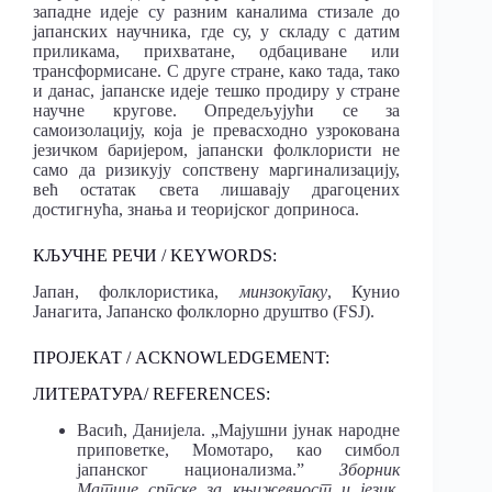
западне идеје су разним каналима стизале до
јапанских научника, где су, у складу с датим
приликама, прихватане, одбациване или
трансформисане. С друге стране, како тада, тако
и данас, јапанске идеје тешко продиру у стране
научне кругове. Опредељујући се за
самоизолацију, која је превасходно узрокована
језичком баријером, јапански фолклористи не
само да ризикују сопствену маргинализацију,
већ остатак света лишавају драгоцених
достигнућа, знања и теоријског доприноса.
КЉУЧНЕ РЕЧИ / KEYWORDS:
Јапан, фолклористика,
минзокугаку
, Кунио
Јанагита, Јапанско фолклорно друштво (FSJ).
ПРОЈЕКАТ / ACKNOWLEDGEMENT:
ЛИТЕРАТУРА/ REFERENCES:
Васић, Данијела. „Мајушни јунак народне
приповетке, Момотаро, као симбол
јапанског национализма.ˮ
Зборник
Матице српске за књижевност и језик
,