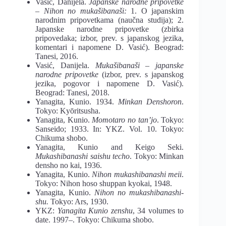
Vasić, Danijela.
Japanske narodne pripovetke
– Nihon no mukašibanaši:
1. O japanskim
narodnim pripovetkama (naučna studija); 2.
Japanske narodne pripovetke (zbirka
pripovedaka; izbor, prev. s japanskog jezika,
komentari i napomene D. Vasić). Beograd:
Tanesi, 2016.
Vasić, Danijela.
M
ukašibanaši ‒
j
apanske
narodne pripovetke
(izbor, prev. s japanskog
jezika, pogovor i napomene D. Vasić).
Beograd: Tanesi, 2018.
Yanagita, Kunio. 1934.
Minkan
Denshoron
.
Tokyo: Kyōritsusha.
Yanagita, Kunio.
Momotaro no tanʼjo
. Tokyo:
Sanseido; 1933. In: YKZ. Vol. 10. Tokyo:
Chikuma shobo.
Yanagita, Kunio and Keigo Seki.
Mukashibanashi saishu techo
. Tokyo: Minkan
densho no kai, 1936.
Yanagita, Kunio.
Nihon mukashibanashi meii
.
Tokyo: Nihon hoso shuppan kyokai, 1948.
Yanagita, Kunio.
Nihon no mukashibanashi-
shu.
Tokyo: Ars, 1930.
YKZ:
Yanagita Kunio zenshu
, 34 volumes to
date. 1997‒. Tokyo: Chikuma shobo.