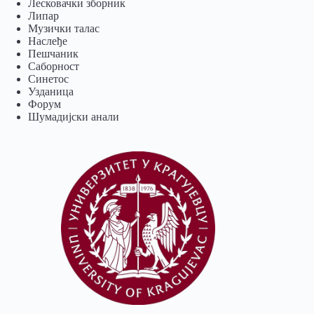
Лесковачки зборник
Липар
Музички талас
Наслеђе
Пешчаник
Саборност
Синетос
Узданица
Форум
Шумадијски анали