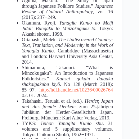
Oguma, Makoto. “The Study of Japan
through Japanese Folklore Studies.”
Japanese
Review of Cultural Anthropology
, vol. 16
(2015): 237−249.
Okamura, Ryoji.
Yanagita Kunio no Meiji
Jidai: Bungaku to Minzokugaku to
. Tokyo:
Akashi shoten, 1998.
Ortabashi, Melek.
The Undiscovered Country:
Text, Tranlation, and Modernity in the Work of
Yanagita Kunio
. Cambridge (Massachusetts)
and London: Harvard University Asia Centar,
2014.
Shimamura, Takanori. “What is
Minzokugaku?: An Introduction to Japanese
Folkloristics.”
Kansei gakuin daigaku
shakaigakubu kiyō
. No 128 (March 2018):
85−97.
http://hdl.handle.net/10236/00026764
02. 01. 2024.
Takahashi, Teruaki et al. (ed.).
Herder
,
Japan
und
das
fremde
Denken
: zum 25-jährigen
Jubiläum der Herder-Gesellschaft Japan.
Freiburg, München: Karl Alber Verlag, 2019.
TYKS:
Teihon Yanagita Kunio shu
. 31
volumes and 5 supplimentary volumes.
Tokyo: Chikuma Shobō, 1962−1971.