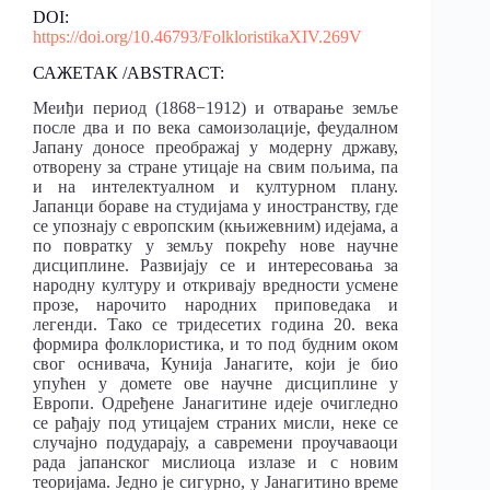
DOI:
https://doi.org/10.46793/FolkloristikaXIV.269V
САЖЕТАК /ABSTRACT:
Меиђи период (1868−1912) и отварање земље
после два и по века самоизолације, феудалном
Јапану доносе преображај у модерну државу,
отворену за стране утицаје на свим пољима, па
и на интелектуалном и културном плану.
Јапанци бораве на студијама у иностранству, где
се упознају с европским (књижевним) идејама, а
по повратку у земљу покрећу нове научне
дисциплине. Развијају се и интересовања за
народну културу и откривају вредности усмене
прозе, нарочито народних приповедака и
легенди. Тако се тридесетих година 20. века
формира фолклористика, и то под будним оком
свог оснивача, Кунија Јанагите, који је био
упућен у домете ове научне дисциплине у
Европи. Одређене Јанагитине идеје очигледно
се рађају под утицајем страних мисли, неке се
случајно подударају, а савремени проучаваоци
рада јапанског мислиоца излазе и с новим
теоријама. Једно је сигурно, у Јанагитино време