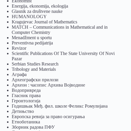
Ekonomist
Energija, ekonomija, ekologija
Glasnik za društvene nauke
HUMANOLOGY
Kragujevac Journal of Mathematics
MATCH – Communications in Mathematical and in
Computer Chemistry
Menadžment u sportu
Preventivna pedijatrija
Revizor
Scientific Publications Of The State University Of Novi
Pazar
Serbian Studies Research
Tribology and Materials
Аграфа
Археографски прилози
Археон : часопис Архива Војводине
Водопривреда
Гласник права
Геронтологија
Годишњак Међ. фил. школе Феликс Ромулијана
Детињство
Европска ревија за право осигурања
Eтноботаника
Зборник радова ПФУ