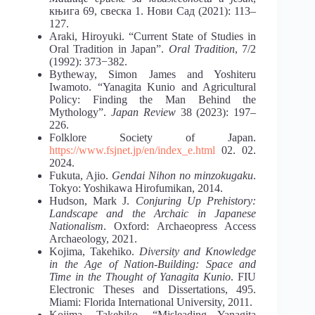
књига 69, свеска 1. Нови Сад (2021): 113‒
127.
Araki, Hiroyuki. “Current State of Studies in
Oral Tradition in Japan”.
Oral Tradition
, 7/2
(1992): 373−382.
Bytheway, Simon James and Yoshiteru
Iwamoto. “Yanagita Kunio and Agricultural
Policy: Finding the Man Behind the
Mythology”.
Japan Review
38 (2023): 197–
226.
Folklore Society of Japan.
https://www.fsjnet.jp/en/index_e.html
02. 02.
2024.
Fukuta, Ajio.
Gendai Nihon no minzokugaku
.
Tokyo: Yoshikawa Hirofumikan, 2014.
Hudson, Mark Ј.
Conjuring Up Prehistory:
Landscape and the Archaic in Japanese
Nationalism
. Oxford: Archaeopress Access
Archaeology, 2021.
Kojima, Takehiko.
Diversity and Knowledge
in the Age of Nation-Building: Space and
Time in the Thought of Yanagita Kunio
. FIU
Electronic Theses and Dissertations, 495.
Miami: Florida International University, 2011.
Kojima, Takehiko. “Misleading Yanagita