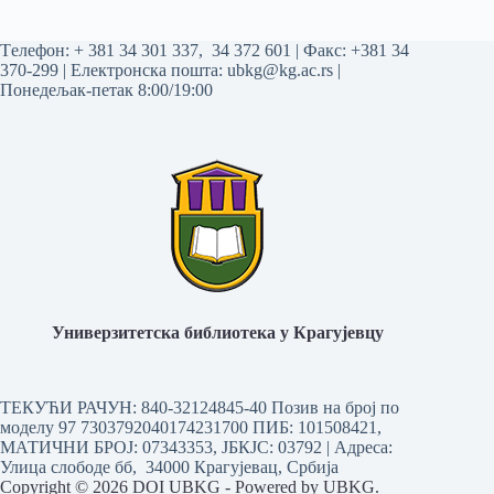
Tелефон:
+ 381 34 301 337
,
34 372 601
| Факс: +381 34
370-299 | Електронска пошта:
ubkg@kg.ac.rs
|
Понедељак-петак 8:00/19:00
Универзитетска библиотека у Крагујевцу
ТЕКУЋИ РАЧУН: 840-32124845-40 Позив на број по
моделу 97 7303792040174231700
ПИБ: 101508421,
МАТИЧНИ БРОЈ: 07343353, ЈБКЈС: 03792 | Aдреса:
Улица слободе бб, 34000 Крагујевац, Србија
Copyright © 2026 DOI UBKG - Powered by UBKG.