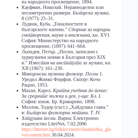
на народното просвещение, 1894.
Кауфман, Николай. Неравноделни или
несиметрични размери.
Българска музика
,
8 (1977): 25–31.
Лудвик, Куба. „Тоналностите в
българските напеви.ˮ
Сборник за народни
умотворения
,
наука и книжнина
, кн. XVI.
София: Министерство на народното
просвещение, (1897): 641–664.
Льондев, Петър. „Песни, записани с
хурмузиеви невми в България през XIX
в.ˮ
Известия на института за музика
, кн.
XII (1967): 161–230.
Македонски музички фолклор
.
Песни 1
.
Уредил Живко Фирфов. Скопjе: Кочо
Рацин, 1953.
Махан, Карел.
Кратък учебник по пение:
За средните мъжки и дев. у-ща: Кл.
I
.
София: книж. Бр. Кравареви, 1898.
Моллов, Тодор (съст.) „Хайдушка глава.ˮ
в:
Български фолклорни мотиви. Т.
IV
.
Хайдушки песни
. Варна: Електронно
издателство LiterNet, 7.02.2006
https
://
liternet
.
bg
/
folklor
/
motivi
/
haidushka
_
gla
va
/
content
.
htm
30.04.2024.