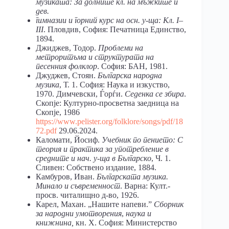
музиката: За долните кл. на мъжките и
дев.
гимназии и горний курс на осн. у-ща: Кл.
I
–
III
. Пловдив, София: Печатница Единство,
1894.
Джиджев, Тодор.
Проблеми на
метроритъма и структурата на
песенния фолклор
. София: БАН, 1981.
Джуджев, Стоян.
Българска народна
музика
, Т. 1. София: Наука и изкуство,
1970. Димчевски, Ѓорѓи.
Седенка се збира
.
Скопје: Културно-просветна заедница на
Скопје, 1986
https
://
www
.
pelister
.
org
/
folklore
/
songs
/
pdf
/18
72.
pdf
29.06.2024.
Каломати, Йосиф.
Учебник по пението: С
теория и практика за употребление в
средните и нач. у-ща в Българско
, Ч. 1.
Сливен: Собствено издание, 1884.
Камбуров, Иван.
Българската музика.
Минало и съвременност
. Варна: Култ.-
просв. читалищно д-во, 1926.
Карел, Махан. „Нашите напеви.ˮ
Сборник
за народни умотворения
,
наука и
книжнина,
кн. Х. София: Министерство