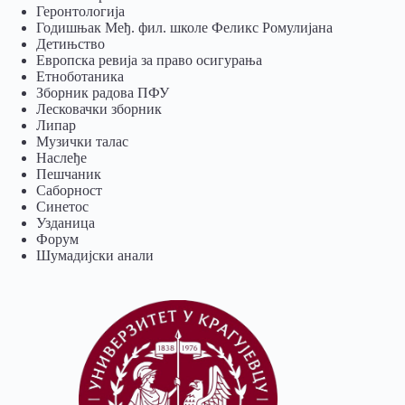
Геронтологија
Годишњак Међ. фил. школе Феликс Ромулијана
Детињство
Европска ревија за право осигурања
Eтноботаника
Зборник радова ПФУ
Лесковачки зборник
Липар
Музички талас
Наслеђе
Пешчаник
Саборност
Синетос
Узданица
Форум
Шумадијски анали