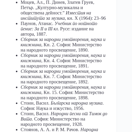
Моцев, Ал., П. Динев, Златев Груев,
Петър. „Културно-музикална и
обществена дейност.ˮ
Известия на
института за музика
, кн. Х (1964): 23–96
Паунов, Атанас.
Учебник по нотното
пение: За
II
и
III
кл
. Русе: издание на
автора, 1887.
Сборник за народни умотворения, наука и
книжнина
, Кн. 2. София: Министерство
на народното просвещение, 1890.
Сборник за народни умотворения, наука и
книжнина
, Кн. 4. София: Министерство
на народното просвещение, 1891.
Сборник за народни умотворения, наука и
книжнина
, Кн. 7. София: Министерство
на народното просвещение, 1892.
Сборник за народни умотворения, наука и
книжнина
, Кн. 15. София: Министерство
на народното просвещение, 1898.
Стоин, Васил.
Българска народна музика
.
София: Наука и изкуство, 1956.
Стоин, Васил.
Народни песни от Тимок до
Вита
. София: Министерство на
народното просвещение, 1928.
Стоянов, А. А. и Р. М. Рачов.
Народна