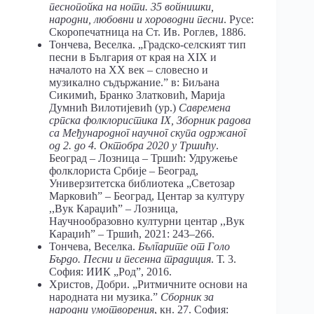
песнопойка на ноти. 35 войнишки,
народни, любовни и хороводни песни
. Русе:
Скоропечатница на Ст. Ив. Роглев, 1886.
Тончева, Веселка. „Градско-селският тип
песни в България от края на XIX и
началото на XX век – словесно и
музикално съдържание.ˮ в: Биљана
Сикимић, Бранко Златковић, Марија
Думнић Вилотијевић (ур.)
Савремена
српска фолклористика
IX
, Зборник радова
са Међународн
o
г научног скупа одржаног
од 2. до 4. Октобра 2020 у Тршићу
.
Београд – Лозница – Тршић: Удружење
фолклориста Србије – Београд,
Универзитетска библиотека „Светозар
Марковићˮ – Београд, Центар за културу
,,Вук Караџићˮ – Лозница,
Научнообразовно културни центар ,,Вук
Караџићˮ – Тршић, 2021: 243–266.
Тончева, Веселка.
Българите от Голо
Бърдо. Песни и песенна традиция
. Т. 3.
София: ИИК „Родˮ, 2016.
Христов, Добри. „Ритмичните основи на
народната ни музика.ˮ
Сборник за
народни умотворения
, кн. 27. София: