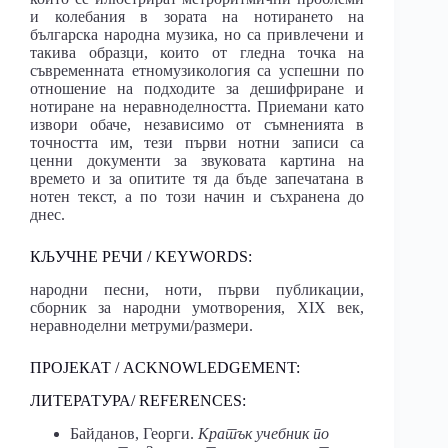
и колебания в зората на нотирането на
българска народна музика, но са привлечени и
такива образци, които от гледна точка на
съвременната етномузикология са успешни по
отношение на подходите за дешифриране и
нотиране на неравноделността. Приемани като
извори обаче, независимо от съмненията в
точността им, тези първи нотни записи са
ценни документи за звуковата картина на
времето и за опитите тя да бъде запечатана в
нотен текст, а по този начин и съхранена до
днес.
КЉУЧНЕ РЕЧИ / KEYWORDS:
народни песни, ноти, първи публикации,
сборник за народни умотворения, XIX век,
неравноделни метруми/размери.
ПРОЈЕКАТ / ACKNOWLEDGEMENT:
ЛИТЕРАТУРА/ REFERENCES:
Байданов, Георги.
Кратък учебник по