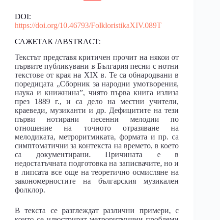
DOI:
https://doi.org/10.46793/FolkloristikaXIV.089T
САЖЕТАК /ABSTRACT:
Текстът представя критичен прочит на някои от
първите публикувани в България песни с нотни
текстове от края на XIX в. Те са обнародвани в
поредицата „Сборник за народни умотворения,
наука и книжнинаˮ, чиято първа книга излиза
през 1889 г., и са дело на местни учители,
краеведи, музиканти и др. Дефицитите на тези
първи нотирани песенни мелодии по
отношение на точното отразяване на
мелодиката, метроритмиката, формата и пр. са
симптоматични за контекста на времето, в което
са документирани. Причината е в
недостатъчната подготовка на записвачите, но и
в липсата все още на теоретично осмисляне на
закономерностите на българския музикален
фолклор.
В текста се разглеждат различни примери, с
които се илюстрират метроритмични проблеми