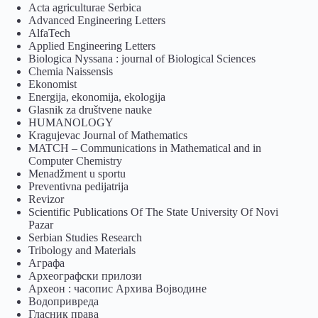
Acta agriculturae Serbica
Advanced Engineering Letters
AlfaTech
Applied Engineering Letters
Biologica Nyssana : journal of Biological Sciences
Chemia Naissensis
Ekonomist
Energija, ekonomija, ekologija
Glasnik za društvene nauke
HUMANOLOGY
Kragujevac Journal of Mathematics
MATCH – Communications in Mathematical and in
Computer Chemistry
Menadžment u sportu
Preventivna pedijatrija
Revizor
Scientific Publications Of The State University Of Novi
Pazar
Serbian Studies Research
Tribology and Materials
Аграфа
Археографски прилози
Археон : часопис Архива Војводине
Водопривреда
Гласник права