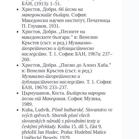
БАН, (1913): 1–51.
Христов, Добри.
66 песни на
македонските българи.
София:
Македонски научен институт, Печатница
П. Глушков, 1931.
Христов, Добри. „Песните на
македонските българи.ˮ в: Венелин
Кръстев (съст. и ред.)
Музикално-
теоретическо и публицистическо
наследство
. Т. 1. София: БАН, 1967а: 237–
260.
Христов, Добри. „Писмо до Алоиз Хаба.ˮ
в: Венелин Кръстев (съст. и ред.)
Музикално-теоретическо и
публицистическо наследство
. Т. 1. София:
БАН, 1967б: 233–237.
Църнушанов, Коста.
Български народни
песни от Македония
. София: Музика,
1989.
Kuba, Ludvik.
P
í
sn
ě
bulharsk
é.
Slovanstvo
ve
sv
ý
ch
zp
ě
vech
.
Sborn
í
k
p
í
sn
í
v
š
ech
slovansk
ý
ch
n
á
rod
ů
s
p
ů
vodn
í
mi
texty
a
č
esk
ý
mi
p
ř
eklady
.
Kniha 15, díl 5, část 9,
přeložil Jan Hudec. Praha: Hudební Matice
Umělecké Besedy, 1929.