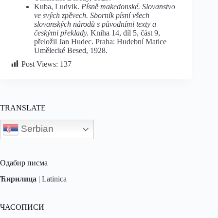
Kuba, Ludvik.
Písně makedonské. Slovanstvo
ve svých zpěvech. Sborník písní všech
slovanských národů s původními texty a
českými překlady.
Kniha 14, díl 5, část 9,
přeložil Jan Hudec. Praha: Hudební Matice
Umělecké Besed, 1928.
Post Views:
137
TRANSLATE
Serbian
Одабир писма
Ћирилица
|
Latinica
ЧАСОПИСИ