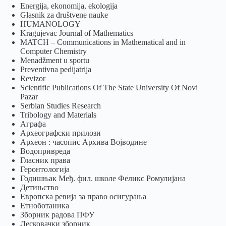
Energija, ekonomija, ekologija
Glasnik za društvene nauke
HUMANOLOGY
Kragujevac Journal of Mathematics
MATCH – Communications in Mathematical and in
Computer Chemistry
Menadžment u sportu
Preventivna pedijatrija
Revizor
Scientific Publications Of The State University Of Novi
Pazar
Serbian Studies Research
Tribology and Materials
Аграфа
Археографски прилози
Археон : часопис Архива Војводине
Водопривреда
Гласник права
Геронтологија
Годишњак Међ. фил. школе Феликс Ромулијана
Детињство
Европска ревија за право осигурања
Eтноботаника
Зборник радова ПФУ
Лесковачки зборник