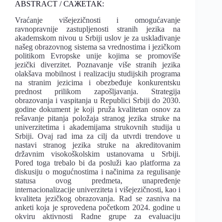
ABSTRACT / САЖЕТАК:
Vraćanje višejezičnosti i omogućavanje
ravnopravnije zastupljenosti stranih jezika na
akademskom nivou u Srbiji uslov je za usklađivanje
našeg obrazovnog sistema sa vrednostima i jezičkom
politikom Evropske unije kojima se promoviše
jezički diverzitet. Poznavanje više stranih jezika
olakšava mobilnost i realizaciju studijskih programa
na stranim jezicima i obezbeđuje konkurentsku
prednost prilikom zapošljavanja. Strategija
obrazovanja i vaspitanja u Republici Srbiji do 2030.
godine dokument je koji pruža kvalitetan osnov za
rešavanje pitanja položaja stranog jezika struke na
univerzitetima i akademijama strukovnih studija u
Srbiji. Ovaj rad ima za cilj da utvrdi trendove u
nastavi stranog jezika struke na akreditovanim
državnim visokoškolskim ustanovama u Srbiji.
Pored toga trebalo bi da posluži kao platforma za
diskusiju o mogućnostima i načinima za regulisanje
statusa ovog predmeta, unapređenje
internacionalizacije univerziteta i višejezičnosti, kao i
kvaliteta jezičkog obrazovanja. Rad se zasniva na
anketi koja je sprovedena početkom 2024. godine u
okviru aktivnosti Radne grupe za evaluaciju