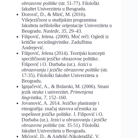
obrazovne politike
(str. 51-77). Filološki
fakultet Univerziteta u Beogradu.
Đorović, D., & Mirić, M. (2016).
Višejezičnost u studijskim programima
fakulteta nefilološke orijentacije Univerziteta u
Beogradu.
Nasleđe
,
35
, 29–43.
Filipović, Jelena. (2009). Moć reči: Ogledi iz
kritičke sociolingivistike. Zadužbina
Andrejević.
Filipović, Jelena (2014). Teorijski koncepti
specifičnosti jezičke obrazovne politike.
Filipović i O. Durbaba (ur.).
Jezici u
obrazovanju i jezičke obrazovne politike
(str.
17-35). Filološki fakultet Univerziteta u
Beogradu.
Ignjačević, A., & Brdarski, M. (2006). Strani
jezik struke i univerzitet.
Primenjena
lingvistika
,
7
, 152–160.
Jovanović, A. 2014. Jezičko planiranje i
etnografija: značaj stavova učesnika za
uspešnost jezičke politike. J. Filipović i O.
Durbaba (ur.).
Jezici u obrazovanju i jezičke
obrazovne politike
(str. 35-51). Filološki
fakultet Univerziteta u Beogradu.
Mićović, D., & Anđelić-Nikolendžić, V.