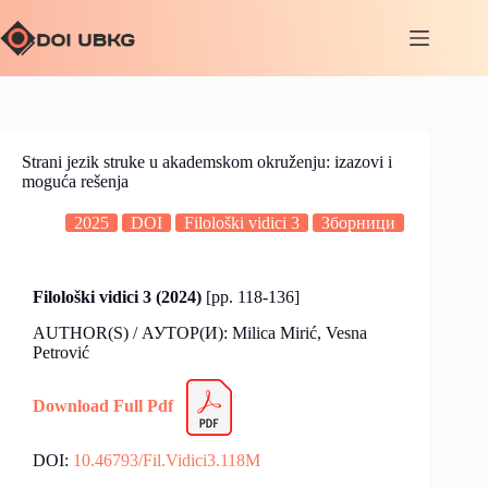
Strani jezik struke u akademskom okruženju: izazovi i
moguća rešenja
2025
DOI
Filološki vidici 3
Зборници
Filološki vidici 3
(2024)
[pp. 118-136]
AUTHOR(S) / АУТОР(И): Milica Mirić, Vesna
Petrović
Download Full Pdf
DOI:
10.46793/Fil.Vidici3.118M