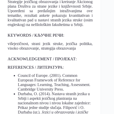
Strategije jezičkog obrazovanja i kreiranje Akcionog
plana Društva za strane jezike i književnosti Srbije.
Upoređeni sa pređašnjim istraživanjima ove
tematike, rezultati ankete pokazuju kvantitativan i
kvalitativan pad u nastavi stranih jezika struke (osim
engleskog) na nefilološkim fakultetima u Srbiji.
KEYWORDS / КЉУЧНЕ РЕЧИ:
višejezičnost, strani jezik struke, jezička politika,
visoko obrazovanje, strategija obrazovanja
ACKNOWLEDGEMENT / ПРОЈЕКАТ:
REFERENCES / ЛИТЕРАТУРА:
Council of Europe. (2001). Common
European Framework of Reference for
Languages: Learning, Teaching, Assessment.
Cambridge University Press.
Durbaba, O. (2014). Nastava stranih jezika u
Srbiji i aspekti jezičkog planiranja na
nacionalnom nivou i nivou lokalne zajednice:
Prikaz jedne studije slučaja. Filipović i O.
Durbaba (ur.).
Jezici u obrazovanju i jezičke