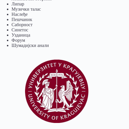
Липар
Музички талас
Наслеђе
Пешчаник
Саборност
Синетос
Узданица
Форум
Шумадијски анали