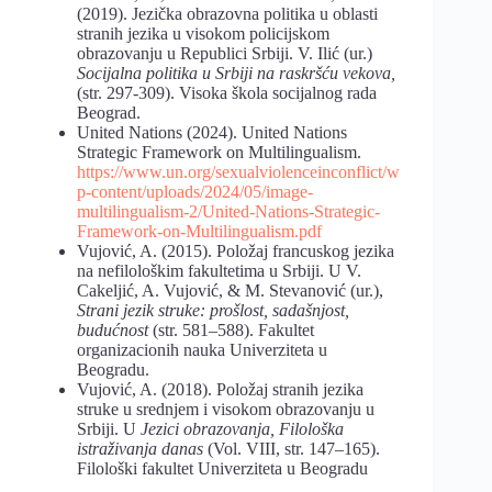
(2019). Jezička obrazovna politika u oblasti
stranih jezika u visokom policijskom
obrazovanju u Republici Srbiji. V. Ilić (ur.)
Socijalna politika u Srbiji na raskršću vekova,
(str. 297-309). Visoka škola socijalnog rada
Beograd.
United Nations (2024). United Nations
Strategic Framework on Multilingualism.
https://www.un.org/sexualviolenceinconflict/w
p-content/uploads/2024/05/image-
multilingualism-2/United-Nations-Strategic-
Framework-on-Multilingualism.pdf
Vujović, A. (2015). Položaj francuskog jezika
na nefilološkim fakultetima u Srbiji. U V.
Cakeljić, A. Vujović, & M. Stevanović (ur.),
Strani jezik struke: prošlost, sadašnjost,
budućnost
(str. 581–588). Fakultet
organizacionih nauka Univerziteta u
Beogradu.
Vujović, A. (2018). Položaj stranih jezika
struke u srednjem i visokom obrazovanju u
Srbiji. U
Jezici obrazovanja, Filološka
istraživanja danas
(Vol. VIII, str. 147–165).
Filološki fakultet Univerziteta u Beogradu