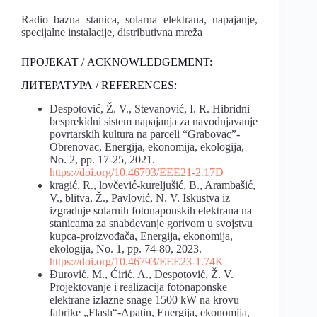
Radio bazna stanica, solarna elektrana, napajanje,
specijalne instalacije, distributivna mreža
ПРОЈЕКАТ / ACKNOWLEDGEMENT:
ЛИТЕРАТУРА / REFERENCES:
Despotović, Ž. V., Stevanović, I. R. Hibridni
besprekidni sistem napajanja za navodnjavanje
povrtarskih kultura na parceli “Grabovac”-
Obrenovac, Energija, ekonomija, ekologija,
No. 2, pp. 17-25, 2021.
https://doi.org/10.46793/EEE21-2.17D
kragić, R., lovčević-kureljušić, B., Arambašić,
V., blitva, Ž., Pavlović, N. V. Iskustva iz
izgradnje solarnih fotonaponskih elektrana na
stanicama za snabdevanje gorivom u svojstvu
kupca-proizvođača, Energija, ekonomija,
ekologija, No. 1, pp. 74-80, 2023.
https://doi.org/10.46793/EEE23-1.74K
Đurović, M., Ćirić, A., Despotović, Ž. V.
Projektovanje i realizacija fotonaponske
elektrane izlazne snage 1500 kW na krovu
fabrike „Flash“-Apatin, Energija, ekonomija,