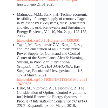
[pristupljeno 21.01.2025]
Mahmoud M.M., Ibrik, I.H. Techno-economic
feasibility of energy supply of remote villages
in Palestine by PV-systems, diesel generators
and electric grid, Renewable and Sustainable
Energy Reviews, Vol. 10, No. 2, pp. 128-138,
2006.
https://doi.org/10.1016/j.rser.2004.09.001
Tajdić, M., Despotović Ž.V., Kon, J. Design
and Implementation of an Uninterruptible
Power Supply for Command and Control
Center of the Surveillance Alert & Warning
System, in Proc.
20th International
Symposium INFOTEH-JAHORINA
, East
Sarajevo, Bosnia and Herzegovina, pp. 1-6,
17-19 March, 2021.
https://doi.org/10.1109/INFOTEH51037.2021
.9400686
Batic, M., Vitorovic, A., Despotovic, Z. The
Consideration of Optimal Control Algorithms
for Hybrid Renewable Energy Systems, in
Proc.
XVI International Conference YU INFO
2010
, Kopaonik, 03-06. March, 2010.