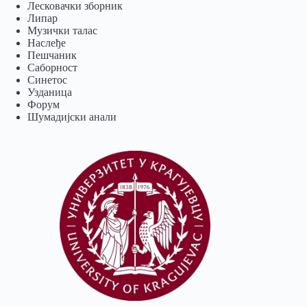
Лесковачки зборник
Липар
Музички талас
Наслеђе
Пешчаник
Саборност
Синетос
Узданица
Форум
Шумадијски анали