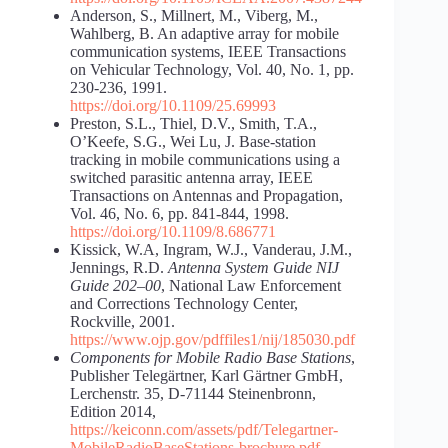
Anderson, S., Millnert, M., Viberg, M.,
Wahlberg, B. An adaptive array for mobile
communication systems, IEEE Transactions
on Vehicular Technology, Vol. 40, No. 1, pp.
230-236, 1991.
https://doi.org/10.1109/25.69993
Preston, S.L., Thiel, D.V., Smith, T.A.,
O’Keefe, S.G., Wei Lu, J. Base-station
tracking in mobile communications using a
switched parasitic antenna array, IEEE
Transactions on Antennas and Propagation,
Vol. 46, No. 6, pp. 841-844, 1998.
https://doi.org/10.1109/8.686771
Kissick, W.A, Ingram, W.J., Vanderau, J.M.,
Jennings, R.D.
Antenna System Guide NIJ
Guide 202–00
, National Law Enforcement
and Corrections Technology Center,
Rockville, 2001.
https://www.ojp.gov/pdffiles1/nij/185030.pdf
Components for Mobile Radio Base Stations
,
Publisher Telegärtner, Karl Gärtner GmbH,
Lerchenstr. 35, D-71144 Steinenbronn,
Edition 2014,
https://keiconn.com/assets/pdf/Telegartner-
MobileRadioBaseStations-brochure.pdf