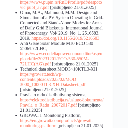
https://www.pupin.rs/RnDProfile/pdf/despoto
vic-publ_37.pdf
[pristupljeno 21.01.2025]
Omar, M.A., Mahmoud, M.M. Design and
Simulation of a PV System Operating in Grid-
Connected and Stand-Alone Modes for Areas
of Daily Grid Blackouts, International Journal
of Photoenergy, Vol/ 2019, No. 1, 2516583,
2019.
https://doi.org/10.1155/2019/5216583
Anti Glare Solar Module M10 ECO 530-
550M-72LHC,
https://www.ecodeltapower.com/ueditor/asp/u
pload/file/20231201/ECO-530-550M-
72LHC(AG).pdf
[pristupljeno 21.01.2025]
Technical data sheet MOD3~10KTL3-XH,
https://growatt.tech/wp-
content/uploads/2023/02/MOD-
3000_10000TL3-XH-Datasheet.pdf
[pristupljeno 21.01.2025]
Pravila o radu distributivnog sistema,
https://elektrodistribucija.rs/usluge/dokumenta/
Pravila_o_Radu_20072017.pdf
[pristupljeno
21.01.2025]
GROWATT Monitoring Platform,
https://en.growatt.com/products/growatt-
monitoring-platform
[pristupljeno 21.01.2025]