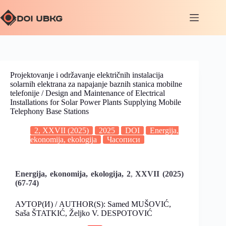
Projektovanje i održavanje električnih instalacija
solarnih elektrana za napajanje baznih stanica mobilne
telefonije / Design and Maintenance of Electrical
Installations for Solar Power Plants Supplying Mobile
Telephony Base Stations
2, XXVII (2025)
2025
DOI
Energija,
ekonomija, ekologija
Часописи
Energija, ekonomija, ekologija, 2
,
XXVII (2025)
(67-74)
АУТОР(И) / AUTHOR(S): Samed MUŠOVIĆ,
Saša ŠTATKIĆ, Željko V. DESPOTOVIĆ