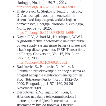
ekologija, No. 1, pp. 59-71, 2024.
https://doi.org/10.46793/EEE24-1.59D
Krstivojević, J., Stojković Terzić, J., Grujić,
D. Analiza isplativosti primene solarnih
sistema kod kupaca-proizvođača koji su
domaćinstva, Energija, ekonomija, ekologija,
No. 1, pp. 69-76, 2025.
https://doi.org/10.46793/EEE25-1.69K
Nayar, C.V., Ashari,M., Keerthipala, W.W.L.
A grid-interactive photovoltaic uninterruptible
power supply system using battery storage and
a back up diesel generator, IEEE Transactions
on Energy Conversion, Vol. 15, No. 3, pp.
348-353, 2000.
https://doi.org/10.1109/60.875502
Radaković, Z., Paunović, N., Mitev, I.
Optimalno projektovanje hibridnog sistema za
off-grid napajanje električnom energijom, in
Proc.
Telekomunikacioni forum TELFOR
2009, Beograd, pp. 1157-1160, 24-26
November 2009.
Despotović, Ž.V., Tajdić, M., Kon, J.
Hibridno napajanje telekomunikacione i
merne opreme daljinskih mernih stanica u
sistemima zaštite od poplava, Energija,