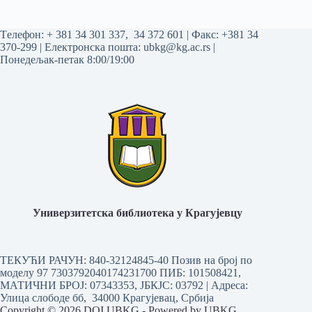
Tелефон:
+ 381 34 301 337
,
34 372 601
| Факс: +381 34
370-299 | Електронска пошта:
ubkg@kg.ac.rs
|
Понедељак-петак 8:00/19:00
Универзитетска библиотека у Крагујевцу
ТЕКУЋИ РАЧУН: 840-32124845-40 Позив на број по
моделу 97 7303792040174231700
ПИБ: 101508421,
МАТИЧНИ БРОЈ: 07343353, ЈБКЈС: 03792 | Aдреса:
Улица слободе бб, 34000 Крагујевац, Србија
Copyright © 2026 DOI UBKG - Powered by UBKG.