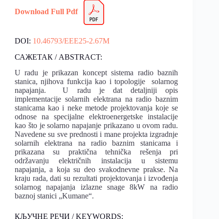
Download Full Pdf
DOI:
10.46793/EEE25-2.67M
САЖЕТАК / ABSTRACT:
U radu je prikazan koncept sistema radio baznih
stanica, njihova funkcija kao i topologije solarnog
napajanja. U radu je dat detaljniji opis
implementacije solarnih elektrana na radio baznim
stanicama kao i neke metode projektovanja koje se
odnose na specijalne elektroenergetske instalacije
kao što je solarno napajanje prikazano u ovom radu.
Navedene su sve prednosti i mane projekta izgradnje
solarnih elektrana na radio baznim stanicama i
prikazana su praktična tehnička rešenja pri
održavanju električnih instalacija u sistemu
napajanja, a koja su deo svakodnevne prakse. Na
kraju rada, dati su rezultati projektovanja i izvođenja
solarnog napajanja izlazne snage 8kW na radio
baznoj stanici „Kumane“.
КЉУЧНЕ РЕЧИ / KEYWORDS: