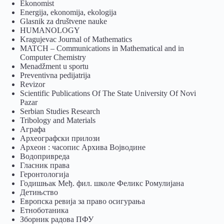
Ekonomist
Energija, ekonomija, ekologija
Glasnik za društvene nauke
HUMANOLOGY
Kragujevac Journal of Mathematics
MATCH – Communications in Mathematical and in
Computer Chemistry
Menadžment u sportu
Preventivna pedijatrija
Revizor
Scientific Publications Of The State University Of Novi
Pazar
Serbian Studies Research
Tribology and Materials
Аграфа
Археографски прилози
Археон : часопис Архива Војводине
Водопривреда
Гласник права
Геронтологија
Годишњак Међ. фил. школе Феликс Ромулијана
Детињство
Европска ревија за право осигурања
Eтноботаника
Зборник радова ПФУ