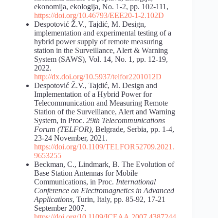
ekonomija, ekologija, No. 1-2, pp. 102-111,
https://doi.org/10.46793/EEE20-1-2.102D
Despotović Ž.V., Tajdić, M. Design,
implementation and experimental testing of a
hybrid power supply of remote measuring
station in the Surveillance, Alert & Warning
System (SAWS), Vol. 14, No. 1, pp. 12-19,
2022.
http://dx.doi.org/10.5937/telfor2201012D
Despotović Ž.V., Tajdić, M. Design and
Implementation of a Hybrid Power for
Telecommunication and Measuring Remote
Station of the Surveillance, Alert and Warning
System, in Proc.
29th Telecommunications
Forum (TELFOR)
, Belgrade, Serbia, pp. 1-4,
23-24 November, 2021.
https://doi.org/10.1109/TELFOR52709.2021.
9653255
Beckman, C., Lindmark, B. The Evolution of
Base Station Antennas for Mobile
Communications, in Proc.
International
Conference on Electromagnetics in Advanced
Applications
, Turin, Italy, pp. 85-92, 17-21
September 2007.
https://doi.org/10.1109/ICEAA.2007.4387244