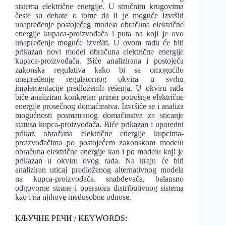
sistema električne energije. U stručnim krugovima
česte su debate o tome da li je moguće izvršiti
unapređenje postojećeg modela obračuna električne
energije kupaca-proizvođača i puta na koji je ovo
unapređenje moguće izvršiti. U ovom radu će biti
prikazan novi model obračuna električne energije
kupaca-proizvođača. Biće analizirana i postojeća
zakonska regulativa kako bi se omogućilo
unapređenje regulatornog okvira u svrhu
implementacije predloženih rešenja. U okviru rada
biće analiziran konkretan primer potrošnje električne
energije prosečnog domaćinstva. Izvršiće se i analiza
mogućnosti posmatranog domaćinstva za sticanje
statusa kupca-proizvođača. Biće prikazan i uporedni
prikaz obračuna električne energije kupcima-
proizvođačima po postojećem zakonskom modelu
obračuna električne energije kao i po modelu koji je
prikazan u okviru ovog rada. Na kraju će biti
analiziran uticaj predloženog alternativnog modela
na kupca-proizvođača, snabdevača, balansno
odgovorne strane i operatora distributivnog sistema
kao i na njihove međusobne odnose.
КЉУЧНЕ РЕЧИ / KEYWORDS: