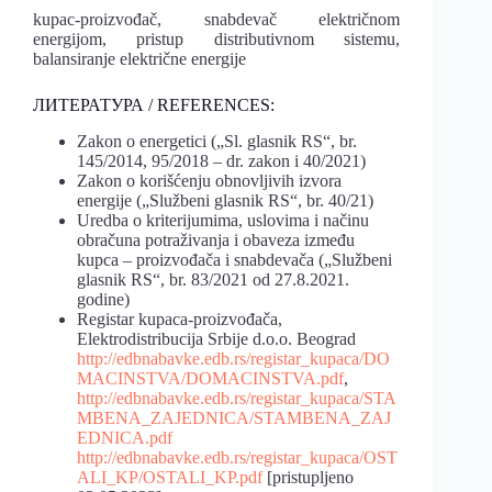
kupac-proizvođač, snabdevač električnom
energijom, pristup distributivnom sistemu,
balansiranje električne energije
ЛИТЕРАТУРА / REFERENCES:
Zakon o energetici („Sl. glasnik RS“, br.
145/2014, 95/2018 – dr. zakon i 40/2021)
Zakon o korišćenju obnovljivih izvora
energije („Službeni glasnik RS“, br. 40/21)
Uredba o kriterijumima, uslovima i načinu
obračuna potraživanja i obaveza između
kupca – proizvođača i snabdevača („Službeni
glasnik RS“, br. 83/2021 od 27.8.2021.
godine)
Registar kupaca-proizvođača,
Elektrodistribucija Srbije d.o.o. Beograd
http://edbnabavke.edb.rs/registar_kupaca/DO
MACINSTVA/DOMACINSTVA.pdf
,
http://edbnabavke.edb.rs/registar_kupaca/STA
MBENA_ZAJEDNICA/STAMBENA_ZAJ
EDNICA.pdf
http://edbnabavke.edb.rs/registar_kupaca/OST
ALI_KP/OSTALI_KP.pdf
[pristupljeno