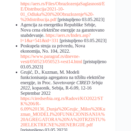
https://aers.rs/Files/ObrazlozenjaSaglasnosti/E
E/Distribucija/2021-10-
01_Odluka%20i%20Obrazlozenje%20-
%20distribucija.pdf
[pristupljeno 03.05.2023]
Agencija za energetiku Republike Srbije,
Nova cena električne energije za garantovano
snabdevanje.
https://aers.rs/Index.asp?
l=1&a=541&id=331
[pristupljeno 03.05.2023]
Poskupela struja za privredu, Nova
ekonomija, No. 104, 2022.
https://www.paragraf.rs/dnevne-
vesti/050523/050523-vest14.html
[pristupljeno
03.05.2023]
Grujić, D., Kuzman, M. Modeli
funkcionisanja agregatora na tržištu električne
energije, in Proc.
Savetovanje CIRED Srbija
2022
, kopaonik, Sebija, R-6.09, 12-16
Septembar 2022
https://ciredserbia.org.rs/Radovi/KO2022/ST
K%206/R-
6.09%20136_Dunja%20Grujic_Milos%20Ku
zman_MODELI%20FUNKCIONISANJA%
20AGREGATORA%20NA%20TRZISTU%
20ELEKTRICNE%20ENERGIJE.pdf
[pristupljeno 03.05.2023]