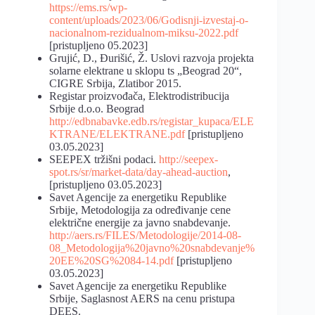
https://ems.rs/wp-
content/uploads/2023/06/Godisnji-izvestaj-o-
nacionalnom-rezidualnom-miksu-2022.pdf
[pristupljeno 05.2023]
Grujić, D., Đurišić, Ž. Uslovi rаzvojа projektа
solаrne elektrаne u sklopu ts „Beogrаd 20“,
CIGRE Srbija, Zlatibor 2015.
Registar proizvođača, Elektrodistribucija
Srbije d.o.o. Beograd
http://edbnabavke.edb.rs/registar_kupaca/ELE
KTRANE/ELEKTRANE.pdf
[pristupljeno
03.05.2023]
SEEPEX tržišni podaci.
http://seepex-
spot.rs/sr/market-data/day-ahead-auction
,
[pristupljeno 03.05.2023]
Savet Agencije za energetiku Republike
Srbije, Metodologija za određivanje cene
električne energije za javno snabdevanje.
http://aers.rs/FILES/Metodologije/2014-08-
08_Metodologija%20javno%20snabdevanje%
20EE%20SG%2084-14.pdf
[pristupljeno
03.05.2023]
Savet Agencije za energetiku Republike
Srbije, Saglasnost AERS na cenu pristupa
DEES.