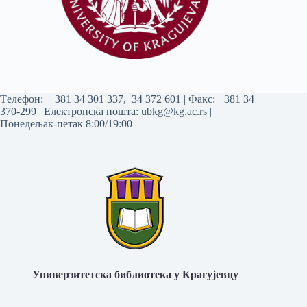
Tелефон:
+ 381 34 301 337
,
34 372 601
| Факс: +381 34
370-299 | Електронска пошта:
ubkg@kg.ac.rs
|
Понедељак-петак 8:00/19:00
Универзитетска библиотека у Крагујевцу