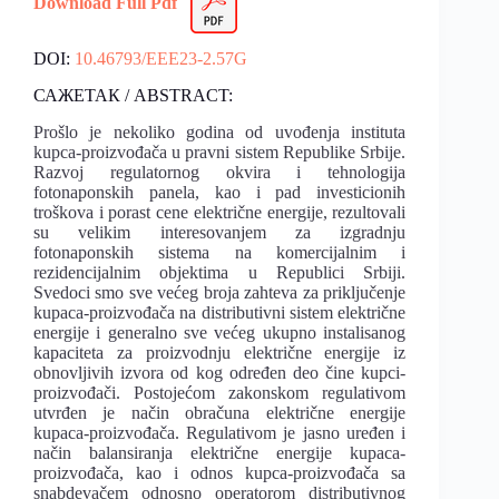
Download Full Pdf
DOI:
10.46793/EEE23-2.57G
САЖЕТАК / ABSTRACT:
Prošlo je nekoliko godina od uvođenja instituta
kupca-proizvođača u pravni sistem Republike Srbije.
Razvoj regulatornog okvira i tehnologija
fotonaponskih panela, kao i pad investicionih
troškova i porast cene električne energije, rezultovali
su velikim interesovanjem za izgradnju
fotonaponskih sistema na komercijalnim i
rezidencijalnim objektima u Republici Srbiji.
Svedoci smo sve većeg broja zahteva za priključenje
kupaca-proizvođača na distributivni sistem električne
energije i generalno sve većeg ukupno instalisanog
kapaciteta za proizvodnju električne energije iz
obnovljivih izvora od kog određen deo čine kupci-
proizvođači. Postojećom zakonskom regulativom
utvrđen je način obračuna električne energije
kupaca-proizvođača. Regulativom je jasno uređen i
način balansiranja električne energije kupaca-
proizvođača, kao i odnos kupca-proizvođača sa
snabdevačem odnosno operatorom distributivnog