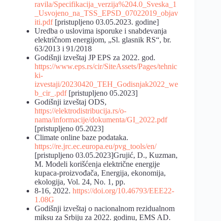
ravila/Specifikacija_verzija%204.0_Sveska_1
_Usvojeno_na_TSS_EPSD_07022019_objav
iti.pdf
[pristupljeno 03.05.2023. godine]
Uredba o uslovima isporuke i snabdevanja
električnom energijom, „Sl. glasnik RS“, br.
63/2013 i 91/2018
Godišnji izveštaj JP EPS za 2022. god.
https://www.eps.rs/cir/SiteAssets/Pages/tehnic
ki-
izvestaji/20230420_TEH_Godisnjak2022_we
b_cir_.pdf
[pristupljeno 05.2023]
Godišnji izveštaj ODS,
https://elektrodistribucija.rs/o-
nama/informacije/dokumenta/GI_2022.pdf
[pristupljeno 05.2023]
Climate online baze podataka.
https://re.jrc.ec.europa.eu/pvg_tools/en/
[pristupljeno 03.05.2023]Grujić, D., Kuzman,
M. Modeli korišćenja električne energije
kupaca-proizvođača, Energija, ekonomija,
ekologija, Vol. 24, No. 1, pp.
8-16, 2022.
https://doi.org/10.46793/EEE22-
1.08G
Godišnji izveštaj o nacionalnom rezidualnom
miksu za Srbiju za 2022. godinu, EMS AD.