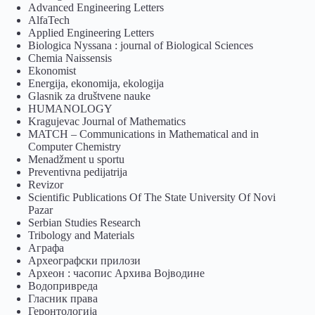
Advanced Engineering Letters
AlfaTech
Applied Engineering Letters
Biologica Nyssana : journal of Biological Sciences
Chemia Naissensis
Ekonomist
Energija, ekonomija, ekologija
Glasnik za društvene nauke
HUMANOLOGY
Kragujevac Journal of Mathematics
MATCH – Communications in Mathematical and in
Computer Chemistry
Menadžment u sportu
Preventivna pedijatrija
Revizor
Scientific Publications Of The State University Of Novi
Pazar
Serbian Studies Research
Tribology and Materials
Аграфа
Археографски прилози
Археон : часопис Архива Војводине
Водопривреда
Гласник права
Геронтологија