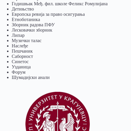
Годишњак Међ. фил. школе Феликс Ромулијана
Детињство
Европска ревија за право осигурања
Eтноботаника
Зборник радова ПФУ
Лесковачки зборник
Липар
Музички талас
Наслеђе
Пешчаник
Саборност
Синетос
Узданица
Форум
Шумадијски анали