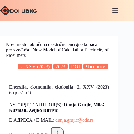
Novi model obračuna električne energije kupaca-
proizvođača / New Model of Calculating Electricity of
Prosumers
2, XXV (2023)
2023
DOI
Часописи
Energija, ekonomija, ekologija, 2, XXV
(2023)
(стр 57-67)
АУТОР(И) / AUTHOR(S):
Dunja Grujić, Miloš
Kuzman, Željko Đurišić
Е-АДРЕСА / E-MAIL:
dunja.grujic@ods.rs