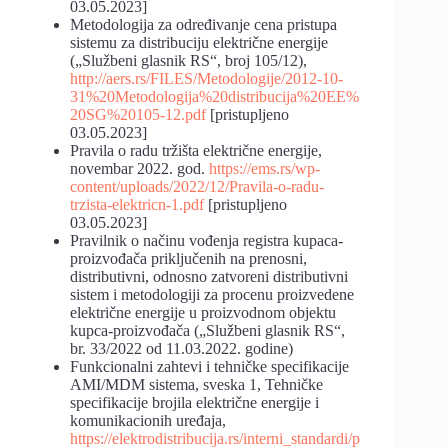
03.05.2023]
Metodologija za određivanje cena pristupa
sistemu za distribuciju električne energije
(„Službeni glasnik RS“, broj 105/12),
http://aers.rs/FILES/Metodologije/2012-10-
31%20Metodologija%20distribucija%20EE%
20SG%20105-12.pdf
[pristupljeno
03.05.2023]
Pravila o radu tržišta električne energije,
novembar 2022. god.
https://ems.rs/wp-
content/uploads/2022/12/Pravila-o-radu-
trzista-elektricn-1.pdf
[pristupljeno
03.05.2023]
Pravilnik o načinu vođenja registra kupaca-
proizvođača priključenih na prenosni,
distributivni, odnosno zatvoreni distributivni
sistem i metodologiji za procenu proizvedene
električne energije u proizvodnom objektu
kupca-proizvođača („Službeni glasnik RS“,
br. 33/2022 od 11.03.2022. godine)
Funkcionalni zahtevi i tehničke specifikacije
AMI/MDM sistema, sveska 1, Tehničke
specifikacije brojila električne energije i
komunikacionih uređaja,
https://elektrodistribucija.rs/interni_standardi/p