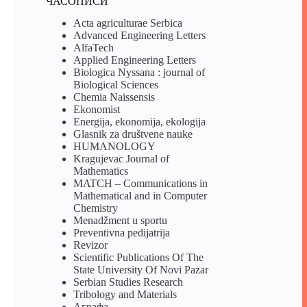
ЧАСОПИСИ
Acta agriculturae Serbica
Advanced Engineering Letters
AlfaTech
Applied Engineering Letters
Biologica Nyssana : journal of
Biological Sciences
Chemia Naissensis
Ekonomist
Energija, ekonomija, ekologija
Glasnik za društvene nauke
HUMANOLOGY
Kragujevac Journal of
Mathematics
MATCH – Communications in
Mathematical and in Computer
Chemistry
Menadžment u sportu
Preventivna pedijatrija
Revizor
Scientific Publications Of The
State University Of Novi Pazar
Serbian Studies Research
Tribology and Materials
Аграфа