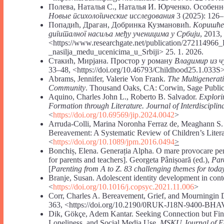
Полева, Наталья С., Наталья И. Юрченко. Особенн
Новые психологические исследования
3 (2025): 126
Попадић, Драган, Добринка Кузмановић.
Коришћењ
дигиталног насиља међу ученицима у Србији
, 2013,
˂https://www.researchgate.net/publication/272114966_Ko
_nasilja_medu_ucenicima_u_Srbiji> 25. 1. 2026.
Стакић, Мирјана. Простор у роману
Владимир из ч
33–48, <https://doi.org/10.46793/Childhood25.1.033S
Abrams, Jennifer, Valerie Von Frank.
The Multigenerat
Community
. Thousand Oaks, CA: Corwin, Sage Publica
Aquino, Charles John L., Roberto B. Salvador.
Explorin
Formation through Literature. Journal of Interdiscipli
<
https://doi.org/10.69569/jip.2024.0042
>
Arruda-Colli, Marina Noronha Ferraz de, Meaghann S.
Bereavement: A Systematic Review of Children’s Liter
<
https://doi.org/10.1089/jpm.2016.0494
>
Bonchiș, Elena. Generația Alpha. O mare provocare pent
for parents and teachers]. Georgeta Pânișoară (ed.),
Par
[
Parenting from A to Z. 83 challenging themes for today
Branje, Susan. Adolescent identity development in cont
<
https://doi.org/10.1016/j.copsyc.2021.11.006
>
Corr, Charles A. Bereavement, Grief, and Mourningin D
363, <https://doi.org/10.2190/0RUK-J18N-9400-BH
Dik, Gökçe, Adem Kantar. Seeking Connection but Fi
Loneliness, and Social Media Use.
MSKU Journal of E