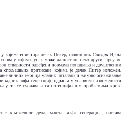
 у којима егзистира дечак Питер, главни лик
Сањара
Ијана
снова у којима јунак може да постане неко други, преузме
остори стварности одређени нормама понашања и друштвеним
а спољашњих притисака, којима је дечак Питер изложен,
евање личних емоција младих читалаца и њихово оснаживање
 припадник алфа генерације одраста у условима изложености
њају, те се суочава и са потенцијалним проблемима кризе
ење књижевног дела, машта, алфа генерација, настава