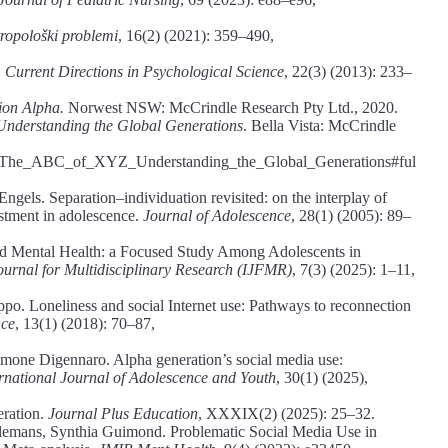
ropološki problemi
, 16(2) (2021): 359–490,
.
Current Directions in Psychological Science
, 22(3) (2013): 233–
ion Alpha.
Norwest NSW: McCrindle Research Pty Ltd., 2020.
nderstanding the Global Generations
. Bella Vista: McCrindle
222_The_ABC_of_XYZ_Understanding_the_Global_Generations#ful
els. Separation–individuation revisited: on the interplay of
ustment in adolescence.
Journal of Adolescence
, 28(1) (2005): 89–
d Mental Health: a Focused Study Among Adolescents in
Journal for Multidisciplinary Research (IJFMR)
, 7(3) (2025): 1–11,
o. Loneliness and social Internet use: Pathways to reconnection
nce
, 13(1) (2018): 70–87,
Simone Digennaro. Alpha generation’s social media use:
ernational Journal of Adolescence and Youth
, 30(1) (2025),
eration.
Journal Plus Education
, XXXIX(2) (2025): 25–32.
lemans, Synthia Guimond. Problematic Social Media Use in