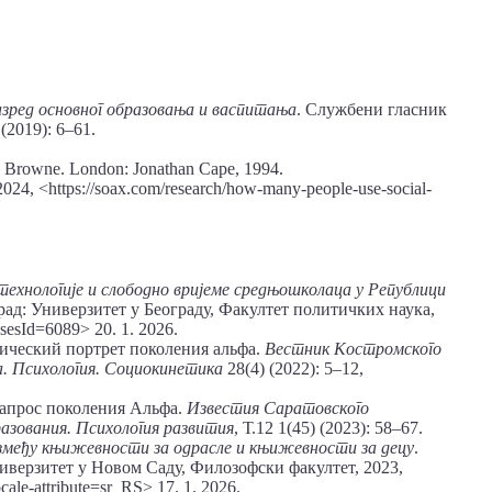
азред основног образовања и васпитања
. Службени гласник
(2019): 6–61.
ny Browne. London: Jonathan Cape, 1994.
 2024, ˂https://soax.com/research/how-many-people-use-social-
хнологије и слободно вријеме средњошколаца у Републици
рад: Универзитет у Београду, Факултет политичких наука,
hesesId=6089> 20. 1. 2026.
ический портрет поколения альфа.
Вестник Костромского
а. Психология. Социокинетика
28(4) (2022): 5–12,
запрос поколения Альфа.
Известия Саратовского
разования. Психология развития
, Т.12 1(45) (2023): 58–67.
међу књижевности за одрасле и књижевности за децу
.
иверзитет у Новом Саду, Филозофски факултет, 2023,
cale-attribute=sr_RS> 17. 1. 2026.