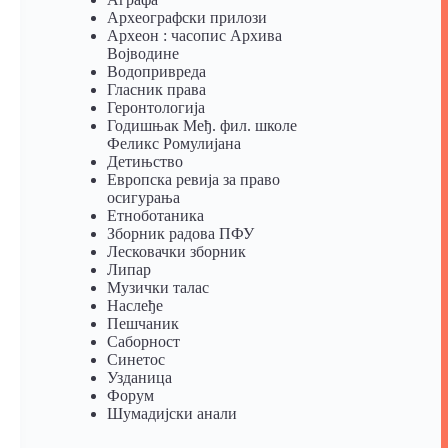
Археографски прилози
Археон : часопис Архива
Војводине
Водопривреда
Гласник права
Геронтологија
Годишњак Међ. фил. школе
Феликс Ромулијана
Детињство
Европска ревија за право
осигурања
Eтноботаника
Зборник радова ПФУ
Лесковачки зборник
Липар
Музички талас
Наслеђе
Пешчаник
Саборност
Синетос
Узданица
Форум
Шумадијски анали