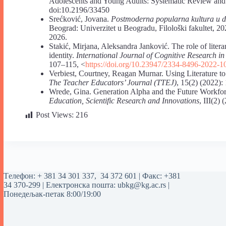
Adolescents and Young Adults: Systematic Review and
doi:10.2196/33450
Srećković, Jovana.
Postmoderna popularna kultura u 
Beograd: Univerzitet u Beogradu, Filološki fakultet, 2
2026.
Stakić, Mirjana, Aleksandra Janković. The role of literar
identity.
International Journal of Cognitive Research 
107–115, <
https://doi.org/10.23947/2334-8496-2022-1
Verbiest, Courtney, Reagan Murnar. Using Literature to
The Teacher Educators’ Journal (TTEJ)
, 15(2) (2022):
Wrede, Gina. Generation Alpha and the Future Workforc
Education, Scientific Research and Innovations
, III(2)
Post Views:
216
Tелефон:
+ 381 34 301 337
,
34 372 601
| Факс: +381
34 370-299 | Електронска пошта:
ubkg@kg.ac.rs
|
Понедељак-петак 8:00/19:00