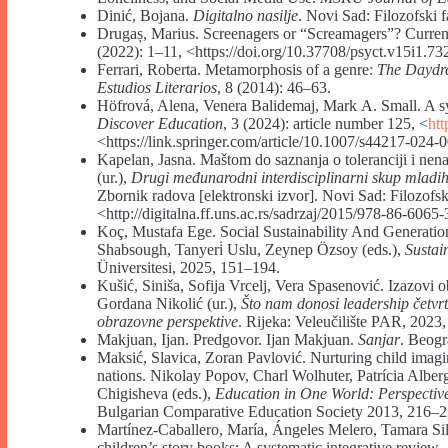
Dinić, Bojana.
Digitalno nasilje
. Novi Sad: Filozofski f
Drugaș, Marius. Screenagers or “Screamagers”? Curren
(2022): 1–11, <https://doi.org/10.37708/psyct.v15i1.73
Ferrari, Roberta. Metamorphosis of a genre:
The
Daydr
Estudios Literarios
, 8 (2014): 46–63.
Höfrová, Alena, Venera Balidemaj, Mark А. Small. A sys
Discover Education
, 3 (2024): article number 125, <
htt
<https://link.springer.com/article/10.1007/s44217-024-
Kapelan, Jasna. Maštom do saznanja o toleranciji i ne
(ur.),
Drugi međunarodni interdisciplinarni skup mlad
Zbornik radova [elektronski izvor]. Novi Sad: Filozofs
<http://digitalna.ff.uns.ac.rs/sadrzaj/2015/978-86-6065
Koç, Mustafa Ege. Social Sustainability And Generatio
Shabsough, Tanyeri̇ Uslu, Zeynep Özsoy (eds.),
Sustain
Üniversitesi, 2025, 151–194.
Kušić, Siniša, Sofija Vrcelj, Vera Spasenović. Izazovi 
Gordana Nikolić (ur.),
Što nam donosi leadership četvrt
obrazovne perspektive
. Rijeka: Veleučilište PAR, 2023
Makjuan, Ijan. Predgovor. Ijan Makjuan.
Sanjar
. Beogr
Maksić, Slavica, Zoran Pavlović. Nurturing child imagi
nations. Nikolay Popov, Charl Wolhuter, Patrícia Albe
Chigisheva (eds.),
Education in One World: Perspectiv
Bulgarian Comparative Education Society 2013, 216–2
Martínez‑Caballero, María, Ángeles Melero, Tamara Si
children’s story books: A systematic integrative review.