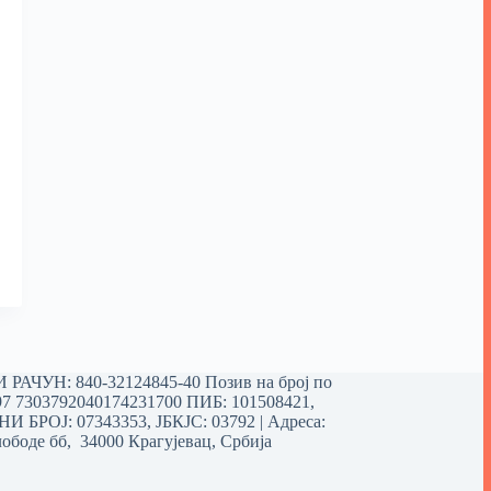
РАЧУН: 840-32124845-40 Позив на број по
97 7303792040174231700
ПИБ: 101508421,
 БРОЈ: 07343353, ЈБКЈС: 03792 | Aдреса:
ободе бб, 34000 Крагујевац, Србија