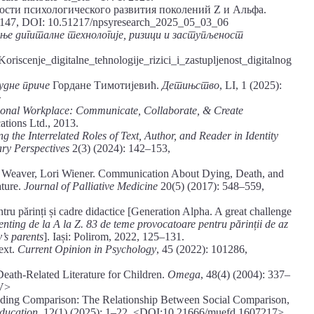
ости психологического развития поколений Z и Альфа.
–147, DOI: 10.51217/npsyresearch_2025_05_03_06
е дигиталне технологије, ризици и заступљеност
riscenje_digitalne_tehnologije_rizici_i_zastupljenost_digitalnog
удне приче
Гордане Тимотијевић.
Детињство
, LI, 1 (2025):
>
ional Workplace: Communicate, Collaborate, & Create
tions Ltd., 2013.
g the Interrelated Roles of Text, Author, and Reader in Identity
nary Perspectives
2(3) (2024): 142–153,
 Weaver, Lori Wiener. Communication About Dying, Death, and
ature.
Journal of Palliative Medicine
20(5) (2017): 548–559,
ru părinți și cadre didactice [Generation Alpha. A great challenge
enting de la A la Z. 83 de teme provocatoare pentru părinții de az
’s parents
]. Iași: Polirom, 2022, 125–131.
ext.
Current Opinion in Psychology
, 45 (2022): 101286,
eath-Related Literature for Children.
Omega
, 48(4) (2004): 337–
AV>
nding Comparison: The Relationship Between Social Comparison,
ducation
, 12(1) (2025): 1–22, <DOI:10.21666/muefd.1607217>