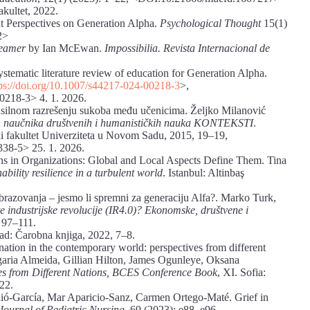
akultet, 2022.
t Perspectives on Generation Alpha.
Psychological Thought
15(1)
2>
eamer
by Ian McEwan.
Impossibilia. Revista Internacional de
tematic literature review of education for Generation Alpha.
ps://doi.org/10.1007/s44217-024-00218-3
>,
00218-3> 4. 1. 2026.
nasilnom razrešenju sukoba među učenicima. Željko Milanović
ih naučnika društvenih i humanističkih nauka KONTEKSTI
.
ki fakultet Univerziteta u Novom Sadu, 2015, 19–19,
-338-5> 25. 1. 2026.
ns in Organizations: Global and Local Aspects Define Them. Tina
ability resilience in a turbulent world
. Istanbul: Altinbaş
obrazovanja – jesmo li spremni za generaciju Alfa?. Marko Turk,
e industrijske revolucije (IR4.0)? Ekonomske, društvene i
, 97–111.
ad: Čarobna knjiga, 2022, 7–8.
nation in the contemporary world: perspectives from different
rgaria Almeida, Gillian Hilton, James Ogunleye, Oksana
es from Different Nations, BCES Conference Book
, XI. Sofia:
22.
lió‑García, Mar Aparicio‑Sanz, Carmen Ortego‑Maté. Grief in
Journal of Pediatric Nursing
, 69 (2023): e88–e96,