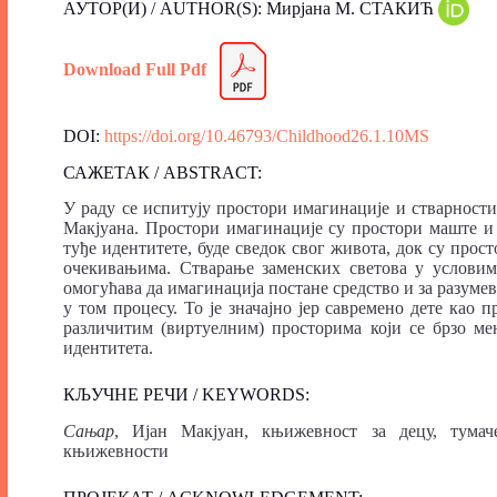
АУТОР(И) / AUTHOR(S): Мирјана М. СТАКИЋ
Download Full Pdf
DOI:
https://doi.org/10.46793/Childhood26.1.10MS
САЖЕТАК / ABSTRACT:
У раду се испитују простори имагинације и стварности
Макјуана. Простори имагинације су простори маште и 
туђе идентитете, буде сведок свог живота, док су пр
очекивањима. Стварање заменских светова у условим
омогућава да имагинација постане средство и за разум
у том процесу. То је значајно јер савремено дете као
различитим (виртуелним) просторима који се брзо ме
идентитета.
КЉУЧНЕ РЕЧИ / KEYWORDS:
Сањар
, Ијан Макјуан, књижевност за децу, тумач
књижевности