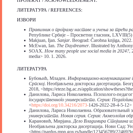
ПРОЈЕКАТ / ACKNOWLEDGEMENT:
ЛИТЕРАТУРА / REFERENCES:
ИЗВОРИ
Правилник о програму наставе и учења за трећи р
Републике Србије – Просветни гласник, LXVIII(5) 
Makjuan, Ijan.
Sanjar
. Beograd: Čarobna knjiga, 2022.
McEwan, Ian.
The Daydreamer
. Illustrated by Antho
SOAX.
How many people use social media in 2024?
,
media> 10. 1. 2026.
ЛИТЕРАТУРА
Бубоњић, Младен.
Информационо-комуникационе те
Српској
. Необјављена докторска дисертација. Беог
2018, ˂https://eteze.bg.ac.rs/application/showtheses?t
Данилова, Лариса Николаевна. Психолого-педагог
государственного университета
.
Серия: Педагогик
<
https://doi.org/10.34216/2073-
1426-2022-28-4-5-12>
Данилова, Лариса Николаевна. Образовательный 
университета. Новая серия. Серия: Акмеология об
Карановић, Мирјана.
Дело Владимира Стојшина из
Необјављена докторска дисертација. Нови Сад: Ун
˂https://nardus.mpn.gov.rs/handle/123456789/22469?lo