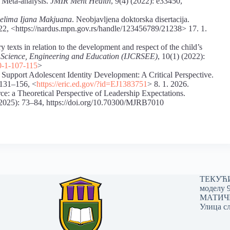
 Meta-analysis.
JMIR Ment Health
, 9(4) (2022): e33450,
delima Ijana Makjuana
. Neobjavljena doktorska disertacija.
022, ˂https://nardus.mpn.gov.rs/handle/123456789/21238> 17. 1.
y texts in relation to the development and respect of the child’s
in Science, Engineering and Education (IJCRSEE)
, 10(1) (2022):
0-1-107-115
>
 Support Adolescent Identity Development: A Critical Perspective.
 131–156, <
https://eric.ed.gov/?id=EJ1383751
> 8. 1. 2026.
e: a Theoretical Perspective of Leadership Expectations.
 (2025): 73–84, https://doi.org/10.70300/MJRB7010
ТЕКУЋИ 
моделу 
МАТИЧНИ
Улица сл