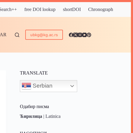
 Search++
free DOI lookup
shortDOI
Chronograph
DAR
ubkg@kg.ac.rs
TRANSLATE
Serbian
Одабир писма
Ћирилица
|
Latinica