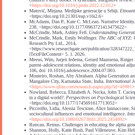
<
https://doi.org/10.1016/j.pedn.2022.12.012
>
Matović, Mirjana. Medijske generacije u Srbiji.
Etnoant
<https://doi.org/10.21301/eap.v16i2.6>
McAdams, Dan P., Kate C. McLean. Narrative Identity
238, <https://doi.org/10.1177/0963721413475622>
McCrindle, Mark, Ashley Fell.
Understanding Generat
McCrindle, Mark, Emily Wolfinger.
The ABC of XYZ: U
Research Pty Ltd., 2014,
<https://www.researchgate.net/publication/328347
lTextFileContent> 5. 1. 2026.
Meeus, Wim, Jurjen Iedema, Gerard Maassena, Rutger Eng
parent–adolescent relations, identity and emotional adj
106, doi: 10.1016/j.adolescence.2004.07.003.
Monteiro, Roshan, Aby Abraham. Alpha Generation an
Mangalore City, Karnataka State, India.
International 
<
https://www.ijfmr.com/research-paper.php?id=45981
>
Nowland, Rebecca, Elizabeth A. Necka, John T. Caciopp
in a digital world?.
Perspectives on Psychological Scie
<https://doi.org/10.1177/1745691617713052>
Piccerillo, Lidia, Alessia Tescione, Alice Iannaccone, 
sociocultural influences and emotional intelligence.
Int
<
https://doi.org/10.1080/02673843.2025.2454992
>
Runcan, Remus. Challenges in educating the alpha gen
Shannon, Holly, Katie Bush, Paul Villeneuve, Kim Hel