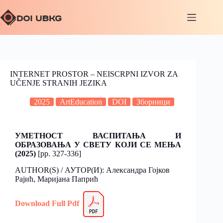
INTERNET PROSTOR – NEISCRPNI IZVOR ZA
UČENJE STRANIH JEZIKA
2025
ArtEducation
DOI
Зборници
УМЕТНОСТ ВАСПИТАЊА И
ОБРАЗОВАЊА У СВЕТУ КОЈИ СЕ МЕЊА
(2025)
[pp. 327-336]
AUTHOR(S) / АУТОР(И): Александра Гојков
Рајић, Маријана Папрић
Download Full Pdf