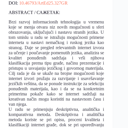
DOI:
10.46793/ArtEd25.327GR
ABSTRACT / САЖЕТАК:
Brzi razvoj informacionih tehnologija u vremenu
koje se menja otvara niz novih mogućnosti u sferi
obrazovanja, uključujući i nastavu stranih jezika. U
tom smislu u radu se istražuju mogućnosti primene
interneta u nastavi nemačkog i ruskog jezika kao
stranog. Daje se pregled relevantnih internet izvora
za učenje i poučavanje pomenutih jezika, analizira se
kvalitet ponuđenih sadržaja i vrši njihova
klasifikacija prema tipu građe, načinu prezentacije i
pristupu u usvajanju jezičkog i govornog materijala.
Cilj rada je da se ukaže na brojne mogućnosti koje
internet izvori pružaju za razvijanje i usavršavanje
jezičkih veština, da se ponude instrukcije za selekciju
ponuđenih materijala, kao i da se na konkretnim
primerima pokaže kako se internet sadržaji na
kreativan način mogu koristiti na nastavnom času i
van njega.
U radu se primenjuju deskriptivna, analitička i
komparativna metoda. Deskriptivna i analitička
metoda koriste se pri opisu, proceni kvaliteta i
klasifikaciji internet građe, dok se pri upoređivanju