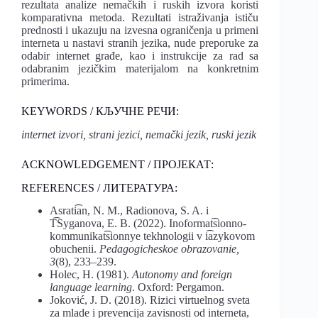
rezultata analize nemačkih i ruskih izvora koristi
komparativna metoda. Rezultati istraživanja ističu
prednosti i ukazuju na izvesna ograničenja u primeni
interneta u nastavi stranih jezika, nude preporuke za
odabir internet građe, kao i instrukcije za rad sa
odabranim jezičkim materijalom na konkretnim
primerima.
KEYWORDS / КЉУЧНЕ РЕЧИ:
internet izvori, strani jezici, nemački jezik, ruski jezik
ACKNOWLEDGEMENT / ПРОЈЕКАТ:
REFERENCES / ЛИТЕРАТУРА:
Asrati͡an, N. M., Radionova, S. A. i
T͡Syganova, E. B. (2022). Inoformat͡sionno-
kommunikat͡sionnye tekhnologii v i͡azykovom
obuchenii.
Pedagogicheskoe obrazovanie,
3
(8), 233–239.
Holec, H. (1981).
Autonomy and foreign
language learning
. Oxford: Pergamon.
Joković, J. D. (2018). Rizici virtuelnog sveta
za mlade i prevencija zavisnosti od interneta,