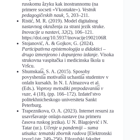
russkomu âzyku kak inostrannomu (na
primere socseti «Vkontakte»).
Vestnik
pedagogičeskih nauk,
5, 203–211.
Ristić, M. R. (2019). Model digitalnog
nastavnog okruženja za strani jezik struke.
Inovacije u nastavi
,
32
(2), 106–121.
https://doi.org/10.5937/inovacije1902106R
Stojanović, A. & Gojkov, G. (2024).
Participativna epistemologija u didaktici –
drugo izmenje
o
no i dopunjeno izdanje
. Visoka
strukovna vaspitačka i medicinska škola u
Vršcu.
Shumskai͡a, S. A. (2015). Sposoby
povyshenii͡a motivat͡sii uchastii͡a studentov v
onlaĭn kursakh. In N. I. Almazova et al.
(Eds.).
Voprosy metodiki prepodavanii͡a v
vuze
, 4 (18), (pp. 166–172). Izdatelʹstvo
politekhnicheskogo universiteta Sankt
Peterburg.
Trapeznikova, O. A. (2023). Internet resursi za
usavršavanje onlajn-nastave (na primeru
časova ruskog jezika). U N. Blagojević i N.
Tatar (ur.).
Učenje u pandemiji – suma
utisaka: tematski zbornik radova
[Elektronski
izvor] (str. 249–256). Filozofski fakultet