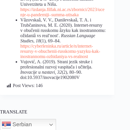
Univerziteta u Nišu.
https://izdanja.filfak.ni.ac.rs/zbornici/2023/uce
nje-u-pandemiji–summa-utisaka
Vâzovskaâ, V. V., Danilevskaâ, T. A. i
Trubčaninova, M. E. (2020). Internet-resursy
v obučenii russkomu âzyku kak inostrannomu:
ožidaniâ vs realʹnostʹ.
Russian Language
Studies
,
18
(1), 69–84.
https://cyberleninka.ru/article/n/internet-
resursy-v-obuchenii-russkomu-yazyku-kak-
inostrannomu-ozhidaniya-vs-realnost
Vujović, A. (2019). Strani jezik struke i
profesionalni razvoj vaspitača i učitelja.
Inovacije u nastavi, 32
(2), 80–90.
doi:10.5937/inovacije1902080V
Post Views:
146
TRANSLATE
Serbian