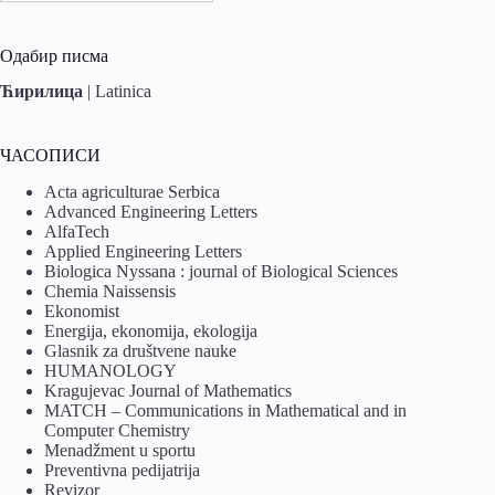
Одабир писма
Ћирилица
|
Latinica
ЧАСОПИСИ
Acta agriculturae Serbica
Advanced Engineering Letters
AlfaTech
Applied Engineering Letters
Biologica Nyssana : journal of Biological Sciences
Chemia Naissensis
Ekonomist
Energija, ekonomija, ekologija
Glasnik za društvene nauke
HUMANOLOGY
Kragujevac Journal of Mathematics
MATCH – Communications in Mathematical and in
Computer Chemistry
Menadžment u sportu
Preventivna pedijatrija
Revizor