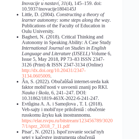
Inovacije u nastavi, 31
(4), 145–159. doi:
10.5937/inovacije1804145J
Little, D. (2004).
Constructing a theory of
learner autonomy: some steps along the way
.
Publications of the Faculty of Education in
Oulu University.
Bagheri, N. (2018). Critical Thinking and
Autonomy in Speaking Ability: A Case Study
International Journal on Studies in English
Language and Literature (IJSELL)
Volume 6,
Issue 5, May 2018, PP 73–83 ISSN 2347-
3126 (Print) & ISSN 2347-3134 (Online)
http://dx.doi.org/10.20431/2347-
3134.0605009
.
Ân, S. (2022). Obučaûŝaâ internet-sreda kak
faktor mobilʹnosti v usvoenii znanij po RKI.
Nauka i škola
, 6, 241–247. DOI:
10.31862/1819-463X-2022-6-241-247.
Evtûgina A. A. i Samojlova , T. I. (2018).
Veb-sajty i mobilʹnye priloženiâ : obučenie
russkomu âzyku kak inostrannomu.
https://elar.rsvpu.ru/bitstream/123456789/3020
7/1/sprz_2018_7_11.pdf
Pisarʹ, N. (2021). Ispolʹzovanie socialʹnyh
setej v kačestve instrumenta obučeniâ