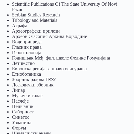
Scientific Publications Of The State University Of Novi
Pazar
Serbian Studies Research
Tribology and Materials
Аграфа
Археографски прилози
Археон : часопис Архива Војводине
Водопривреда
Гласник права
Геронтологија
Годишњак Међ. фил. школе Феликс Ромулијана
Детињство
Европска ревија за право осигурања
Eтноботаника
Зборник радова ПФУ
Лесковачки зборник
Липар
Музички талас
Наслеђе
Пешчаник
Саборност
Синетос
Узданица
Форум
Шумадијски анали