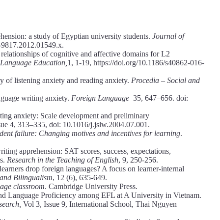
hension: a study of Egyptian university students.
Journal of
7-9817.2012.01549.x.
l relationships of cognitive and affective domains for L2
n Language Education,
1, 1-19, https://doi.org/10.1186/s40862-016-
 of listening anxiety and reading anxiety.
Procedia – Social and
nguage writing anxiety.
Foreign Language
35, 647–656. doi:
ting anxiety: Scale development and preliminary
sue 4, 313–335, doi: 10.1016/j.jslw.2004.07.001.
ent failure: Changing motives and incentives for learning
.
writing apprehension: SAT scores, success, expectations,
es.
Research in the Teaching of English
, 9, 250-256.
arners drop foreign languages? A focus on learner-internal
 and Bilingualism
, 12 (6), 635-649.
guage classroom
. Cambridge University Press.
nd Language Proficiency among EFL at A University in Vietnam.
search,
Vol 3, Issue 9, International School, Thai Nguyen