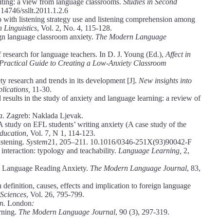
ting: a view from language classrooms.
Studies in Second
.14746/ssllt.2011.1.2.6
ip with listening strategy use and listening comprehension among
h Linguistics
, Vol. 2, No. 4, 115-128.
gn language classroom anxiety.
The
Modern Language
 research for language teachers. In D. J. Young (Ed.),
Affect in
ractical Guide to Creating a Low-Anxiety Classroom
y research and trends in its development [J].
New insights into
lications,
11-30.
esults in the study of anxiety and language learning: a review of
a
. Zagreb: Naklada Ljevak.
study on EFL students’ writing anxiety (A case study of the
Education
, Vol. 7, N 1, 114-123.
istening.
System
21, 205–211. 10.1016/0346-251X(93)90042-F
 interaction: typology and teachability.
Language Learning,
2,
ign Language Reading Anxiety.
The Modern Language Journal
, 83,
definition, causes, effects and implication to foreign language
 Sciences
, Vol. 26, 795-799.
on.
London
:
rning.
The Modern Language Journal
, 90 (3), 297-319.