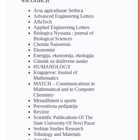
ЧАСОПИСИ
Acta agriculturae Serbica
Advanced Engineering Letters
AlfaTech
Applied Engineering Letters
Biologica Nyssana : journal of
Biological Sciences
Chemia Naissensis
Ekonomist
Energija, ekonomija, ekologija
Glasnik za društvene nauke
HUMANOLOGY
Kragujevac Journal of
Mathematics
MATCH – Communications in
Mathematical and in Computer
Chemistry
Menadžment u sportu
Preventivna pedijatrija
Revizor
Scientific Publications Of The
State University Of Novi Pazar
Serbian Studies Research
Tribology and Materials
Аграфа