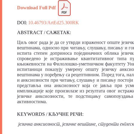
Download Full Pdf
DOI:
10.46793/ArtEd25.300RK
ABSTRACT / САЖЕТАК:
Циљ овог рада је да се утврди израженост опште језич
вештинама, односно при читању, слушању, писању и гово
испита степен доприноса појединачних облика језичк
спроведено је истраживање квантитативног типа пу
књижевности на Филолошко-уметничком факултету Униве
испитаници показују умерену општу језичку анкси
вештинама у поређењу са рецептивним. Поред тога, нала
и анксиозности при читању, слушању и писању постоји п
представља она анксиозност која се јавља при усм
импликације које произилазе из резултата овог истра
језичке анксиозности, те подстицању самопоуздањ
активностима.
KEYWORDS / КЉУЧНЕ РЕЧИ:
језичка анксиозност, језичке вештине, студенти енглес