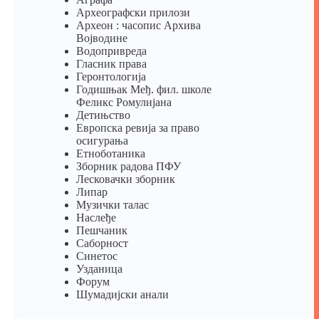
Археографски прилози
Археон : часопис Архива
Војводине
Водопривреда
Гласник права
Геронтологија
Годишњак Међ. фил. школе
Феликс Ромулијана
Детињство
Европска ревија за право
осигурања
Eтноботаника
Зборник радова ПФУ
Лесковачки зборник
Липар
Музички талас
Наслеђе
Пешчаник
Саборност
Синетос
Узданица
Форум
Шумадијски анали