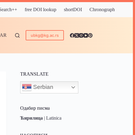
 Search++
free DOI lookup
shortDOI
Chronograph
DAR
ubkg@kg.ac.rs
TRANSLATE
Serbian
Одабир писма
Ћирилица
|
Latinica