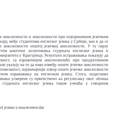
ке анксиозности и анксиозности при појединачним језичким
ру, међу студентима енглеског језика у Србији, као и да се
е анксиозности општој језичкој анксиозности. У ту сврху
тем анкетног испитивања студената енглеског језика и
рзитета у Крагујевцу. Резултати истраживања показују да
озност, са израженијом анксиозношћу при продуктивним
зи указују на то да иако између опште језичке анксиозности
овезаност, најзначајнији извор опште језичке анксиозности
еном изражавању на енглеском језику. Стога, педагошке
живања усмерене су првенствено ка регулисању овог облика
а студената енглеског језика током учешћа у говорним
ког језика и књижевности