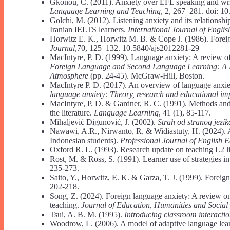
Gkonou, C. (2011). Anxiety over EFL speaking and wri
Language Learning and Teaching
, 2, 267–281. doi: 10
Golchi, M. (2012). Listening anxiety and its relationsh
Iranian IELTS learners.
International Journal of Englis
Horwitz E. K., Horwitz M. B. & Cope J. (1986). Forei
Journal
,70, 125–132. 10.5840/ajs2012281-29
MacIntyre, P. D. (1999). Language anxiety: A review of
Foreign Language and Second Language Learning: A P
Atmosphere
(pp. 24-45). McGraw-Hill, Boston.
MacIntyre P. D. (2017). An overview of language anxiet
language anxiety: Theory, research and educational imp
MacIntyre, P. D. & Gardner, R. C. (1991). Methods and r
the literature.
Language Learning
, 41 (1), 85-117.
Mihaljević Đigunović, J. (2002).
Strah od stranog jezik
Nawawi, A.R., Nirwanto, R. & Widiastuty, H. (2024). A 
Indonesian students).
Professional Journal of English 
Oxford R. L. (1993). Research update on teaching L2 l
Rost, M. & Ross, S. (1991). Learner use of strategies in
235-273.
Saito, Y., Horwitz, E. K. & Garza, T. J. (1999). Fore
202-218.
Song, Z. (2024). Foreign language anxiety: A review on 
teaching.
Journal of Education, Humanities and Social
Tsui, A. B. M. (1995).
Introducing classroom interacti
Woodrow, L. (2006). A model of adaptive language lea