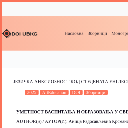
Насловна
Зборници
Моногра
ЈЕЗИЧКА АНКСИОЗНОСТ КОД СТУДЕНАТА ЕНГЛЕ
2025
ArtEducation
DOI
Зборници
УМЕТНОСТ ВАСПИТАЊА И ОБРАЗОВАЊА У СВ
AUTHOR(S) / АУТОР(И): Аница Радосављевић Крсман