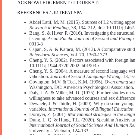
ACKNOWLEDGEMENT / ПРОЈЕКАТ:
REFERENCES / ЛИТЕРАТУРА:
Abdel Latif, M. M. (2015). Sources of L2 writing appre
Research in Reading
, 38, 194–212, doi: 10.1111/j.146
Bang, S. & Hiver, P. (2016). Investigating the structura
listening.
Asian-Pacific Journal of Second and Foreig
0013-8
Capan, S. A. & Karaca, M. (2013). A Comparative study
Behavioral Sciences
, Vol. 70, 1360-1373.
Cheng, Y. S. (2002). Factors associated with foreign la
10.1111/j.1944-9720.2002.tb01903.x
Cheng, Y. S. (2004). A measure of second language wri
validation.
Journal of Second Language Writing.
13, Is
Covington, M.V. & Teel, K.M. (1996).
Overcoming stud
Washington, DC: American Psychological Association.
Daly, J. A. & Miller, M. D. (1975). Further studies on 
willingness to take advanced courses and sex differenc
Dewaele, J. & Thirtle, H. (2009). Why do some young le
variables.
International Journal of Bilingual Education
Dörnyei, Z. (2001).
Motivational strategies in the lan
Dung, L. Q. & Hung, T.L. (2020). Speaking Anxiety a
International Journal of Social Science And Human Re
University – Vietnam, 124-133.