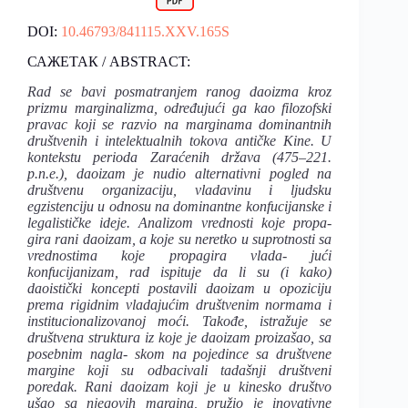
DOI:
10.46793/841115.XXV.165S
САЖЕТАК / ABSTRACT:
Rad se bavi posmatranjem ranog daoizma kroz
prizmu marginalizma, određujući ga kao filozofski
pravac koji se razvio na marginama dominantnih
društvenih i intelektualnih tokova antičke Kine. U
kontekstu perioda Zaraćenih država (475–221.
p.n.e.), daoizam je nudio alternativni pogled na
društvenu organizaciju, vladavinu i ljudsku
egzistenciju u odnosu na dominantne konfucijanske i
legalističke ideje. Analizom vrednosti koje propa-
gira rani daoizam, a koje su neretko u suprotnosti sa
vrednostima koje propagira vlada- jući
konfucijanizam, rad ispituje da li su (i kako)
daoistički koncepti postavili daoizam u opoziciju
prema rigidnim vladajućim društvenim normama i
institucionalizovanoj moći. Takođe, istražuje se
društvena struktura iz koje je daoizam proizašao, sa
posebnim nagla- skom na pojedince sa društvene
margine koji su odbacivali tadašnji društveni
poredak. Rani daoizam koji je u kinesko društvo
ušao sa njegovih margina, pružio je inovativne