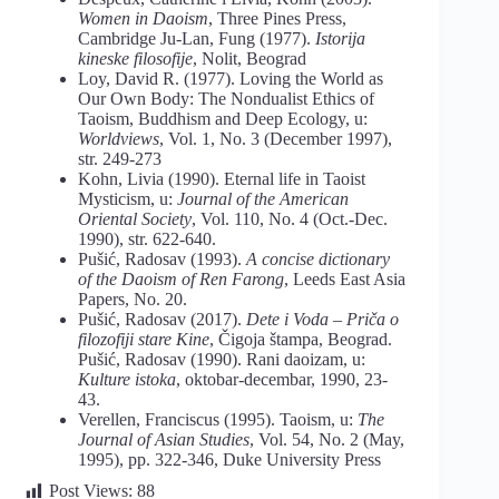
Women in Daoism
, Three Pines Press,
Cambridge Ju-Lan, Fung (1977).
Istorija
kineske filosofije
, Nolit, Beograd
Loy, David R. (1977). Loving the World as
Our Own Body: The Nondualist Ethics of
Taoism, Buddhism and Deep Ecology, u:
Worldviews
, Vol. 1, No. 3 (December 1997),
str. 249-273
Kohn, Livia (1990). Eternal life in Taoist
Mysticism, u:
Journal of the American
Oriental Society
, Vol. 110, No. 4 (Oct.-Dec.
1990), str. 622-640.
Pušić, Radosav (1993).
A concise dictionary
of the Daoism of Ren Farong
, Leeds East Asia
Papers, No. 20.
Pušić, Radosav (2017).
Dete
i
Voda
–
Priča
o
filozofiji
stare
Kine
, Čigoja štampa, Beograd.
Pušić, Radosav (1990). Rani daoizam, u:
Kulture istoka
, oktobar-decembar, 1990, 23-
43.
Verellen, Franciscus (1995). Taoism, u:
The
Journal of Asian Studies
, Vol. 54, No. 2 (May,
1995), pp. 322-346, Duke University Press
Post Views:
88