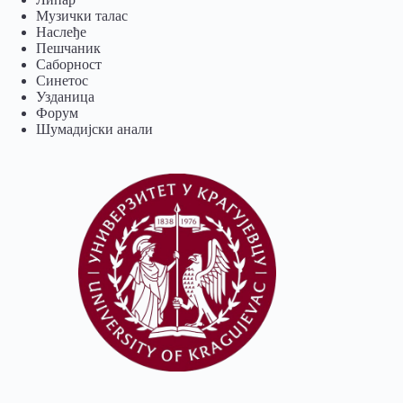
Музички талас
Наслеђе
Пешчаник
Саборност
Синетос
Узданица
Форум
Шумадијски анали