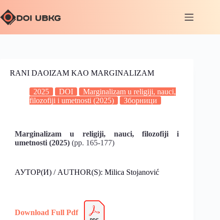
RANI DAOIZAM KAO MARGINALIZAM
2025
DOI
Marginalizam u religiji, nauci,
filozofiji i umetnosti (2025)
Зборници
Marginalizam u religiji, nauci, filozofiji i
umetnosti (2025)
(pp. 165-177)
АУТОР(И) / AUTHOR(S): Milica Stojanović
Download Full Pdf