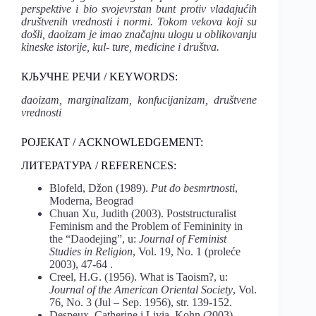
perspektive i bio svojevrstan bunt protiv vladajućih
društvenih vrednosti i normi. Tokom vekova koji su
došli, daoizam je imao značajnu ulogu u oblikovanju
kineske istorije, kul- ture, medicine i društva.
КЉУЧНЕ РЕЧИ / KEYWORDS:
daoizam, marginalizam, konfucijanizam, društvene
vrednosti
РОЈЕКАТ / ACKNOWLEDGEMENT:
ЛИТЕРАТУРА / REFERENCES:
Blofeld, Džon (1989).
Put do besmrtnosti
,
Moderna, Beograd
Chuan Xu, Judith (2003). Poststructuralist
Feminism and the Problem of Femininity in
the “Daodejing”, u:
Journal of Feminist
Studies in Religion
, Vol. 19, No. 1 (proleće
2003), 47-64 .
Creel, H.G. (1956). What is Taoism?, u:
Journal of the American Oriental Society
, Vol.
76, No. 3 (Jul – Sep. 1956), str. 139-152.
Despeux, Catherine i Livia, Kohn (2003).