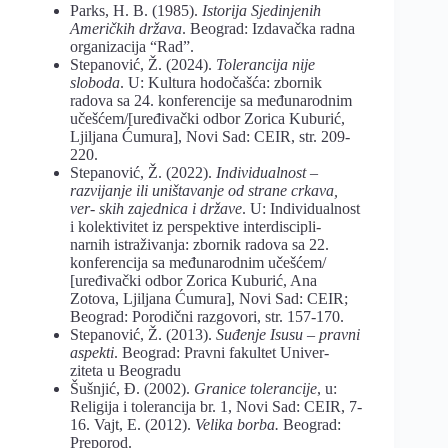
Parks, H. B. (1985).
Istorija Sjedinjenih
Američkih država
. Beograd: Izdavačka radna
organizacija “Rad”.
Stepanović, Ž. (2024).
Tolerancija nije
sloboda
. U: Kultura hodočašća: zbornik
radova sa 24. konferencije sa međunarodnim
učešćem/[uređivački odbor Zorica Kuburić,
Ljiljana Ćumura], Novi Sad: CEIR, str. 209-
220.
Stepanović, Ž. (2022).
Individualnost –
razvijanje ili uništavanje od strane crkava,
ver- skih zajednica i države
. U: Individualnost
i kolektivitet iz perspektive interdiscipli-
narnih istraživanja: zbornik radova sa 22.
konferencija sa međunarodnim učešćem/
[uređivački odbor Zorica Kuburić, Ana
Zotova, Ljiljana Ćumura], Novi Sad: CEIR;
Beograd: Porodični razgovori, str. 157-170.
Stepanović, Ž. (2013).
Suđenje Isusu – pravni
aspekti
. Beograd: Pravni fakultet Univer-
ziteta u Beogradu
Šušnjić, Đ. (2002).
Granice tolerancije
, u:
Religija i tolerancija br. 1, Novi Sad: CEIR, 7-
16. Vajt, E. (2012).
Velika borba.
Beograd:
Preporod.