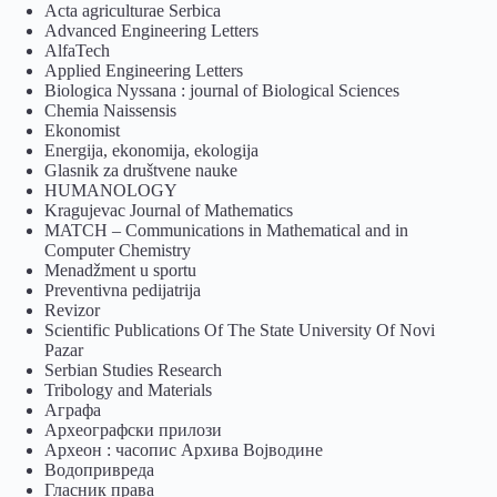
Acta agriculturae Serbica
Advanced Engineering Letters
AlfaTech
Applied Engineering Letters
Biologica Nyssana : journal of Biological Sciences
Chemia Naissensis
Ekonomist
Energija, ekonomija, ekologija
Glasnik za društvene nauke
HUMANOLOGY
Kragujevac Journal of Mathematics
MATCH – Communications in Mathematical and in
Computer Chemistry
Menadžment u sportu
Preventivna pedijatrija
Revizor
Scientific Publications Of The State University Of Novi
Pazar
Serbian Studies Research
Tribology and Materials
Аграфа
Археографски прилози
Археон : часопис Архива Војводине
Водопривреда
Гласник права