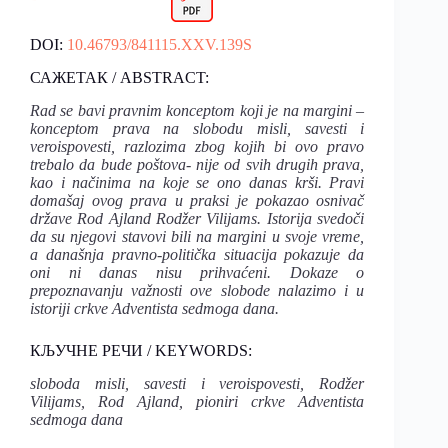
DOI:
10.46793/841115.XXV.139S
САЖЕТАК / ABSTRACT:
Rad se bavi pravnim konceptom koji je na margini –
konceptom prava na slobodu misli, savesti i
veroispovesti, razlozima zbog kojih bi ovo pravo
trebalo da bude poštova- nije od svih drugih prava,
kao i načinima na koje se ono danas krši. Pravi
domašaj ovog prava u praksi je pokazao osnivač
države Rod Ajland Rodžer Vilijams. Istorija svedoči
da su njegovi stavovi bili na margini u svoje vreme,
a današnja pravno-politička situacija pokazuje da
oni ni danas nisu prihvaćeni. Dokaze o
prepoznavanju važnosti ove slobode nalazimo i u
istoriji crkve Adventista sedmoga dana.
КЉУЧНЕ РЕЧИ / KEYWORDS:
sloboda misli, savesti i veroispovesti, Rodžer
Vilijams, Rod Ajland,
pioniri crkve Adventista
sedmoga dana