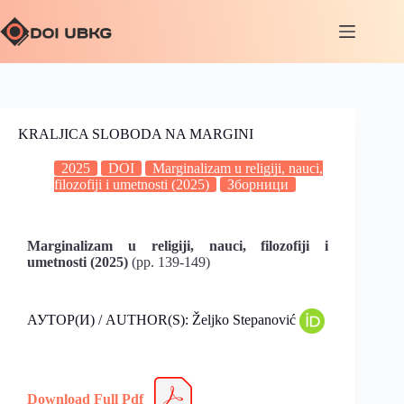
KRALJICA SLOBODA NA MARGINI
2025
DOI
Marginalizam u religiji, nauci,
filozofiji i umetnosti (2025)
Зборници
Marginalizam u religiji, nauci, filozofiji i
umetnosti (2025)
(pp. 139-149)
АУТОР(И) / AUTHOR(S): Željko Stepanović
Download Full Pdf