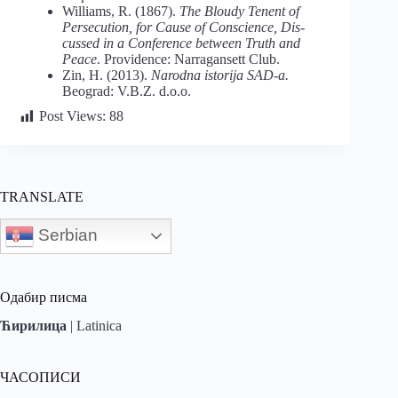
Williams, R. (1867).
The Bloudy Tenent of
Persecution, for Cause of Conscience, Dis-
cussed in a Conference between Truth and
Peace
. Providence: Narragansett Club.
Zin, H. (2013).
Narodna istorija SAD-a.
Beograd: V.B.Z. d.o.o.
Post Views:
88
TRANSLATE
Serbian
Одабир писма
Ћирилица
|
Latinica
ЧАСОПИСИ