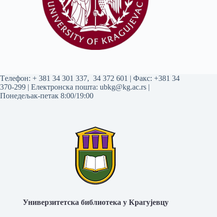
Tелефон:
+ 381 34 301 337
,
34 372 601
| Факс: +381 34
370-299 | Електронска пошта:
ubkg@kg.ac.rs
|
Понедељак-петак 8:00/19:00
Универзитетска библиотека у Крагујевцу