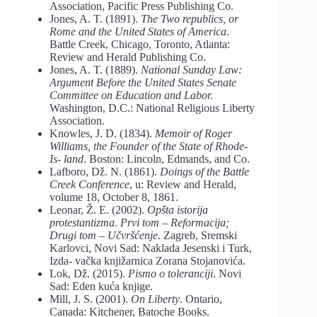
Association, Pacific Press Publishing Co.
Jones, A. T. (1891).
The Two republics, or
Rome and the United States of America
.
Battle Creek, Chicago, Toronto, Atlanta:
Review and Herald Publishing Co.
Jones, A. T. (1889).
National Sunday Law:
Argument Before the United States Senate
Committee on Education and Labor.
Washington, D.C.: National Religious Liberty
Association.
Knowles, J. D. (1834).
Memoir of Roger
Williams, the Founder of the State of Rhode-
Is- land
. Boston: Lincoln, Edmands, and Co.
Lafboro, Dž. N. (1861).
Doings of the Battle
Creek Conference
, u: Review and Herald,
volume 18, October 8, 1861.
Leonar, Ž. E. (2002).
Opšta istorija
protestantizma. Prvi tom – Reformacija;
Drugi tom – Učvršćenje
. Zagreb, Sremski
Karlovci, Novi Sad: Naklada Jesenski i Turk,
Izda- vačka knjižarnica Zorana Stojanovića.
Lok, Dž. (2015).
Pismo o toleranciji
. Novi
Sad: Eden kuća knjige.
Mill, J. S. (2001).
On Liberty
. Ontario,
Canada: Kitchener, Batoche Books.