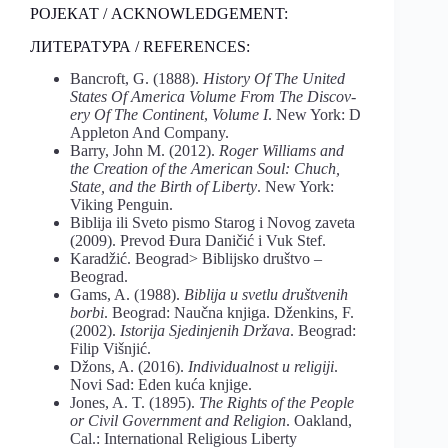
РОЈЕКАТ / ACKNOWLEDGEMENT:
ЛИТЕРАТУРА / REFERENCES:
Bancroft, G. (1888).
History Of The United
States Of America Volume From The Discov-
ery Of The Continent
,
Volume I
. New York: D
Appleton And Company.
Barry, John M. (2012).
Roger Williams and
the Creation of the American Soul: Chuch,
State, and the Birth of Liberty
. New York:
Viking Penguin.
Biblija ili Sveto pismo Starog i Novog zaveta
(2009). Prevod Đura Daničić i Vuk Stef.
Karadžić. Beograd> Biblijsko društvo –
Beograd.
Gams, A. (1988).
Biblija u svetlu društvenih
borbi
. Beograd: Naučna knjiga. Dženkins, F.
(2002).
Istorija Sjedinjenih Država
. Beograd:
Filip Višnjić.
Džons, A. (2016).
Individualnost u religiji
.
Novi Sad: Eden kuća knjige.
Jones, A. T. (1895).
The Rights of the People
or Civil Government and Religion
. Oakland,
Cal.: International Religious Liberty