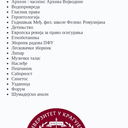
Археон : часопис Архива Војводине
Водопривреда
Гласник права
Геронтологија
Годишњак Међ. фил. школе Феликс Ромулијана
Детињство
Европска ревија за право осигурања
Eтноботаника
Зборник радова ПФУ
Лесковачки зборник
Липар
Музички талас
Наслеђе
Пешчаник
Саборност
Синетос
Узданица
Форум
Шумадијски анали