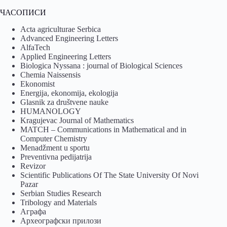
ЧАСОПИСИ
Acta agriculturae Serbica
Advanced Engineering Letters
AlfaTech
Applied Engineering Letters
Biologica Nyssana : journal of Biological Sciences
Chemia Naissensis
Ekonomist
Energija, ekonomija, ekologija
Glasnik za društvene nauke
HUMANOLOGY
Kragujevac Journal of Mathematics
MATCH – Communications in Mathematical and in
Computer Chemistry
Menadžment u sportu
Preventivna pedijatrija
Revizor
Scientific Publications Of The State University Of Novi
Pazar
Serbian Studies Research
Tribology and Materials
Аграфа
Археографски прилози