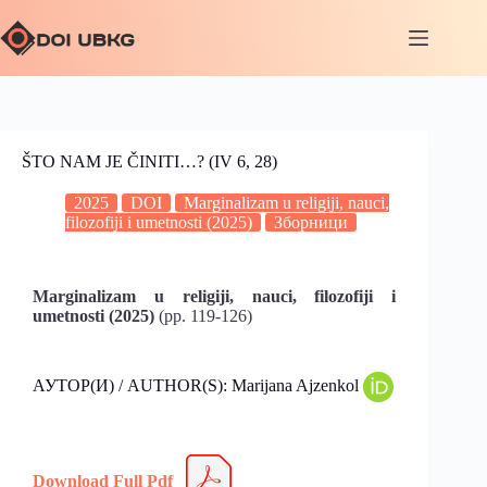
ŠTO NAM JE ČINITI…? (IV 6, 28)
2025
DOI
Marginalizam u religiji, nauci,
filozofiji i umetnosti (2025)
Зборници
Marginalizam u religiji, nauci, filozofiji i
umetnosti (2025)
(pp. 119-126)
АУТОР(И) / AUTHOR(S): Marijana Ajzenkol
Download Full Pdf