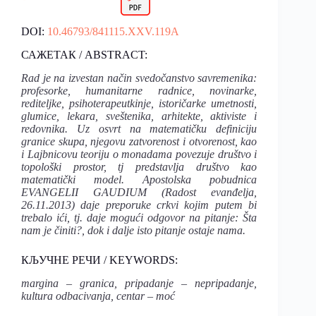
DOI:
10.46793/841115.XXV.119A
САЖЕТАК / ABSTRACT:
Rad je na izvestan način svedočanstvo savremenika:
profesorke, humanitarne radnice, novinarke,
rediteljke, psihoterapeutkinje, istoričarke umetnosti,
glumice, lekara, sveštenika, arhitekte, aktiviste i
redovnika. Uz osvrt na matematičku definiciju
granice skupa, njegovu zatvorenost i otvorenost, kao
i Lajbnicovu teoriju o monadama povezuje društvo i
topološki prostor, tj predstavlja društvo kao
matematički model. Apostolska pobudnica
EVANGELII GAUDIUM (Radost evanđelja,
26.11.2013) daje preporuke crkvi kojim putem bi
trebalo ići, tj. daje mogući odgovor na pitanje: Šta
nam je činiti?, dok i dalje isto pitanje ostaje nama.
КЉУЧНЕ РЕЧИ / KEYWORDS:
margina – granica, pripadanje – nepripadanje,
kultura odbacivanja, centar – moć