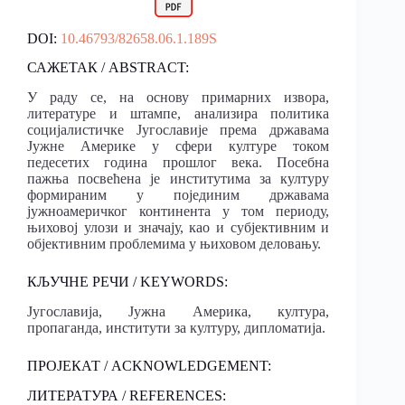
DOI:
10.46793/82658.06.1.189S
САЖЕТАК / ABSTRACT:
У раду се, на основу примарних извора,
литературе и штампе, анализира политика
социјалистичке Југославије према државама
Јужне Америке у сфери културе током
педесетих година прошлог века. Посебна
пажња посвећена је институтима за културу
формираним у појединим државама
јужноамеричког континента у том периоду,
њиховој улози и значају, као и субјективним и
објективним проблемима у њиховом деловању.
КЉУЧНЕ РЕЧИ / KEYWORDS:
Југославија, Јужна Америка, култура,
пропаганда, институти за културу, дипломатија.
ПРОЈЕКАТ / ACKNOWLEDGEMENT:
ЛИТЕРАТУРА / REFERENCES: