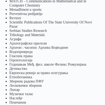
MATCH – Communications in Mathematical and in
Computer Chemistry
Menadžment u sportu
Preventivna pedijatrija
Revizor
Scientific Publications Of The State University Of Novi
Pazar
Serbian Studies Research
Tribology and Materials
Аграфа
Археографски прилози
Археон : часопис Архива Војводине
Водопривреда
Гласник права
Геронтологија
Годишњак Међ. фил. школе Феликс Ромулијана
Детињство
Европска ревија за право осигурања
Eтноботаника
Зборник радова ПФУ
Лесковачки зборник
Липар
Музички талас
Наслеђе
Пешчаник