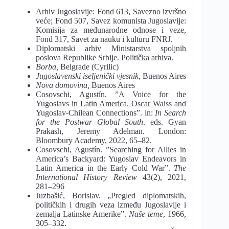
Arhiv Jugoslavije: Fond 613, Savezno izvršno
veće; Fond 507, Savez komunista Jugoslavije:
Komisija za međunarodne odnose i veze,
Fond 317, Savet za nauku i kulturu FNRJ.
Diplomatski arhiv Ministarstva spoljnih
poslova Republike Srbije. Politička arhiva.
Borba,
Belgrade (Cyrilic)
Jugoslavenski iseljenički vjesnik,
Buenos Aires
Nova domovina,
Buenos Aires
Cosovschi, Agustín. ”A Voice for the
Yugoslavs in Latin America. Oscar Waiss and
Yugoslav-Chilean Connections”. in:
In Search
for the Postwar Global South
. eds. Gyan
Prakash, Jeremy Adelman. London:
Bloombury Academy, 2022, 65–82.
Cosovschi, Agustín. ”Searching for Allies in
America’s Backyard: Yugoslav Endeavors in
Latin America in the Early Cold War”.
The
International History Review
43(2), 2021,
281–296
Juzbašić, Borislav. „Pregled diplomatskih,
političkih i drugih veza između Jugoslavije i
zemalja Latinske Amerike”.
Naše teme
, 1966,
305–332.