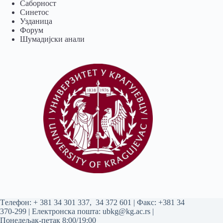
Саборност
Синетос
Узданица
Форум
Шумадијски анали
Tелефон:
+ 381 34 301 337
,
34 372 601
| Факс: +381 34
370-299 | Електронска пошта:
ubkg@kg.ac.rs
|
Понедељак-петак 8:00/19:00