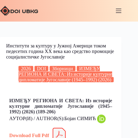
Институти за културу у Јужној Америци током
педесетих година ХХ века као средство промоције
социјалистичке Југославије
2026
DOI
Зборници
ИЗМЕЂУ
РЕГИОНА И СВЕТА: Из историје културне
дипломатије Југославије (1945–1992) (2026)
ИЗМЕЂУ РЕГИОНА И СВЕТА: Из историје
културне дипломатије Југославије (1945–
1992) (2026) (189-206)
АУТОР(И) / AUTHOR(S):Бојан СИМИЋ
Download Full Pdf