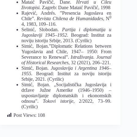
Mataić Pavičić, Dane.
Hrvati u Čileu
životopisi
. Zagreb: Dane Mataić Pavičić, 1998
Rajević, Andrés. ”Presencia Jugoslava en
0
Chile”.
Revista Chilena de Humanidades
, N
4, 1983, 109–116.
Selinić, Slobodan.
Partija i diplomatija u
Jugoslaviji 1945–1952
. Beograd: Institut za
noviju istoriju Srbije, 2013. (Cyrilic)
Simić, Bojan.”Diplomatic Relations between
Yugoslavia and Chile, 1947– 1950: From
Severance to Renewal”.
Istraživanja. Journal
of Historical Researches
, 32 (2021), 206–221.
Simić, Bojan.
Jugoslavija i Argentina 1946–
1955.
Beograd: Institut za noviju istoriju
Srbije, 2021. (Cyrilic)
Simić, Bojan. „Socijalistička Jugoslavija i
države Južne Amerike (1946–1950) –
uspostavljanje diplomatskih i ekonomskih
odnosa”.
Tokovi istorije
, 2/2022, 73–99.
(Cyrilic)
Post Views:
108