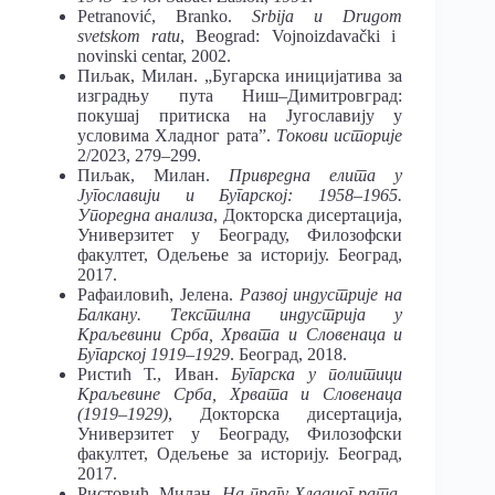
Petranović, Branko.
Srbija
u
Drugom
svetskom
ratu
, Beograd: Vojnoizdavački i
novinski centar, 2002.
Пиљак, Милан. „Бугарска иницијатива за
изградњу пута Ниш–Димитровград:
покушај притиска на Југославију у
условима Хладног рата”.
Токови историје
2/2023, 279–299.
Пиљак, Милан.
Привредна елита у
Југославији и Бугарској: 1958–1965.
Упоредна анализа
, Докторска дисертација,
Универзитет у Београду, Филозофски
факултет, Одељење за историју. Београд,
2017.
Рафаиловић, Јелена.
Развој индустрије на
Балкану. Текстилна индустрија у
Краљевини Срба, Хрвата и Словенаца и
Бугарској 1919–1929
. Београд, 2018.
Ристић Т., Иван.
Бугарска у политици
Краљевине Срба, Хрвата и Словенаца
(1919–1929)
, Докторска дисертација,
Универзитет у Београду, Филозофски
факултет, Одељење за историју. Београд,
2017.
Ристовић, Милан.
На прагу Хладног рата.