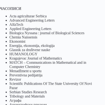
ЧАСОПИСИ
Acta agriculturae Serbica
Advanced Engineering Letters
AlfaTech
Applied Engineering Letters
Biologica Nyssana : journal of Biological Sciences
Chemia Naissensis
Ekonomist
Energija, ekonomija, ekologija
Glasnik za društvene nauke
HUMANOLOGY
Kragujevac Journal of Mathematics
MATCH – Communications in Mathematical and in
Computer Chemistry
Menadžment u sportu
Preventivna pedijatrija
Revizor
Scientific Publications Of The State University Of Novi
Pazar
Serbian Studies Research
Tribology and Materials
Аграфа
Археографски прилози