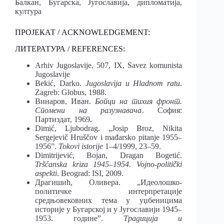
Балкан, Бугарска, Југославија, дипломатија,
култура
ПРОЈЕКАТ / ACKNOWLEDGEMENT:
ЛИТЕРАТУРА / REFERENCES:
Arhiv Jugoslavije, 507, IX, Savez komunista
Jugoslavije
Bekić, Darko.
Jugoslavija u Hladnom ratu
.
Zagreb: Globus, 1988.
Винаров, Иван.
Бойци на тихия фронт.
Спомени на разузнавача
. София:
Партиздат, 1969.
Dimić, Ljubodrag. „Josip Broz, Nikita
Sergejevič Hruščov i mađarsko pitanje 1955–
1956”.
Tokovi
istorije
1–4/1999, 23–59.
Dimitrijević, Bojan, Dragan Bogetić.
Tr
šćanska
kriza
1945‒1954. Vojno
-politi
čki
aspekti
. Beograd: ISI, 2009.
Драгишић, Оливера. „Идеолошко-
политичке интерпретације
средњовековних тема у уџбеницима
историје у Бугарској и у Југославији 1945–
1953. године”.
Традиција и