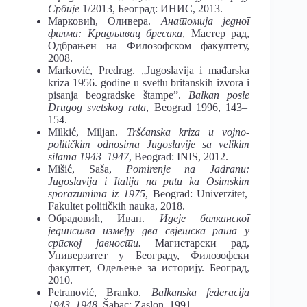
Србије
1/2013, Београд: ИНИС, 2013.
Марковић, Оливера.
Анатомија једног
филма: Крадљивац бресака
, Мастер рад,
Одбрањен на Филозофском факултету,
2008.
Marković, Predrag. „Jugoslavija i mađarska
kriza 1956. godine u svetlu britanskih izvora i
pisanja beogradske štampe”.
Balkan
posle
Drugog
svetskog
rata
, Beograd 1996, 143–
154.
Milkić, Miljan.
Tr
šćanska
kriza
u
vojno
-
politi
čkim
odnosima
Jugoslavije
sa
velikim
silama
1943‒1947
, Beograd: INIS, 2012.
Mišić, Saša,
Pomirenje
na
Jadranu
:
Jugoslavija
i
Italija
na
putu
ka
Osimskim
sporazumima
iz
1975
, Beograd: Univerzitet,
Fakultet političkih nauka, 2018.
Обрадовић, Иван.
Идеје балканског
јединства између два свјетска рата у
српској јавности.
Магистарски рад,
Универзитет у Београду, Филозофски
факултет, Одељење за историју. Београд,
2010.
Petranović, Branko.
Balkanska
federacija
1943–1948
. Šabac: Zaslon, 1991.