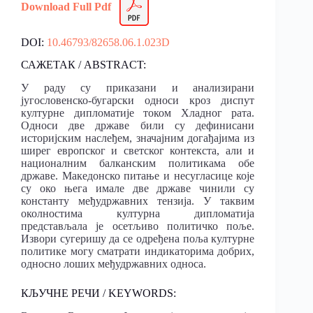
Download Full Pdf
DOI:
10.46793/82658.06.1.023D
САЖЕТАК / ABSTRACT:
У раду су приказани и анализирани
југословенско-бугарски односи кроз диспут
културне дипломатије током Хладног рата.
Односи две државе били су дефинисани
историјским наслеђем, значајним догађајима из
ширег европског и светског контекста, али и
националним балканским политикама обе
државе. Македонско питање и несугласице које
су око њега имале две државе чинили су
константу међудржавних тензија. У таквим
околностима културна дипломатија
представљала је осетљиво политичко поље.
Извори сугеришу да се одређена поља културне
политике могу сматрати индикаторима добрих,
односно лоших међудржавних односа.
КЉУЧНЕ РЕЧИ / KEYWORDS: