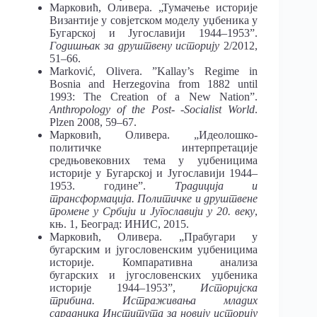
Марковић, Оливера. „Тумачење историје
Византије у совјетском моделу уџбеника у
Бугарској и Југославији 1944–1953”.
Годишњак за друштвену историју
2/2012,
51–66.
Marković, Olivera. ”Kallay’s Regime in
Bosnia and Herzegovina from 1882 until
1993: The Creation of a New Nation”.
Anthropology of the Post- -Socialist World
.
Plzen 2008, 59–67.
Марковић, Оливера. „Идеолошко-
политичке интерпретације
средњовековних тема у уџбеницима
историје у Бугарској и Југославији 1944–
1953. године”.
Традиција и
трансформација. Политичке и друштвене
промене у Србији и Југославији у 20. веку
,
књ. 1, Београд: ИНИС, 2015.
Марковић, Оливера. „Прабугари у
бугарским и југословенским уџбеницима
историје. Компаративна анализа
бугарских и југословенских уџбеника
историје 1944–1953”,
Историјска
трибина. Истраживања младих
сарадника Института за новију историју