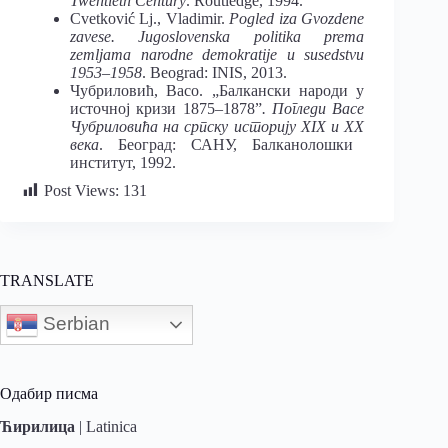
Twentieth Century
. Routledge, 1994.
Cvetković Lj., Vladimir.
Pogled iza Gvozdene
zavese. Jugoslovenska politika prema
zemljama narodne demokratije u susedstvu
1953–1958
. Beograd: INIS, 2013.
Чубриловић, Васо. „Балкански народи у
источној кризи 1875–1878”
. Погледи Васе
Чубриловића на српску историју Х
IX
и XX
века
. Београд: САНУ, Балканолошки
институт, 1992.
Post Views:
131
TRANSLATE
Serbian
Одабир писма
Ћирилица
|
Latinica