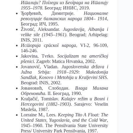
Италији? Погледи из Београда на Италију
1955–1978
. Београд: ИНИС, 2019.
Ђорђевић, Димитрије.
Националне
револуције балканских народа 1804– 1914
,
Београд: ИЧ, 1995.
Životić, Aleksandar.
Jugoslavija, Albanija i
velike sile (1945–1961)
. Beograd; Arhipelag:
INIS, 2011.
Историја српског народа
, VI-2, 96-109,
146-246.
Jakovina, Tvrko.
Socijalizam na američkoj
pšenici
. Zagreb: Matica Hrvatska, 2002.
Jovanović, Vladan.
Jugoslovenska država i
Južna Srbija: 1918
–
1929: Makedonija
Sandžak, Kosovo i Metohija u Kraljevini SHS
.
Beograd: INIS, 2002.
Јовановић, Слободан.
Влада Милана
Обреновића
. II. Београд, 1990.
Kraljačić, Tomislav.
Kalajev režim u Bosni i
Hercegovini (1882–1903)
. Sarajevo: Veselin
Masleša, 1987.
Lorraine M., Lees.
Keeping Tito A Float: The
United States, Yugoslavia, and the Cold War
,
1945–1960. The Pensilvania State University
Press/ University Park Pensilvania, 1997.