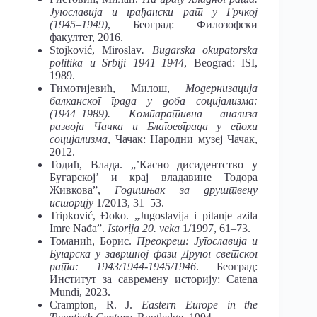
Југославија и грађански рат у Грчкој
(1945–1949)
, Београд: Филозофски
факултет, 2016.
Stojković, Miroslav
. Bugarska okupatorska
politika u Srbiji 1941–1944
, Beograd: ISI,
1989.
Тимотијевић, Милош,
Модернизација
балканског града у доба социјализма:
(1944–1989). Компаративна анализа
развоја Чачка и Благоевграда у епохи
социјализма
, Чачак: Народни музеј Чачак,
2012.
Тодић, Влада. „’Касно дисидентство у
Бугарској’ и крај владавине Тодора
Живкова”,
Годишњак за друштвену
историју
1/2013, 31–53.
Tripković, Đoko. „Jugoslavija i pitanje azila
Imre Nađa”.
Istorija
20. veka
1/1997, 61–73.
Томанић, Борис.
Преокрет: Југославија и
Бугарска у завршној фази Другог светског
рата: 1943/1944-1945/1946
. Београд:
Институт за савремену историју: Catena
Mundi, 2023.
Crampton, R. J.
Eastern Europe in the