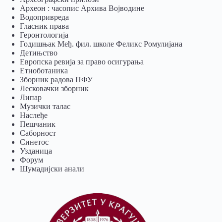
Археон : часопис Архива Војводине
Водопривреда
Гласник права
Геронтологија
Годишњак Међ. фил. школе Феликс Ромулијана
Детињство
Европска ревија за право осигурања
Eтноботаника
Зборник радова ПФУ
Лесковачки зборник
Липар
Музички талас
Наслеђе
Пешчаник
Саборност
Синетос
Узданица
Форум
Шумадијски анали