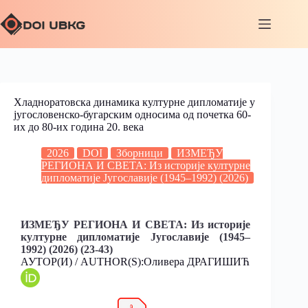
Хладноратовска динамика културне дипломатије у
југословенско-бугарским односима од почетка 60-
их до 80-их година 20. века
2026
DOI
Зборници
ИЗМЕЂУ
РЕГИОНА И СВЕТА: Из историје културне
дипломатије Југославије (1945–1992) (2026)
ИЗМЕЂУ РЕГИОНА И СВЕТА: Из историје
културне дипломатије Југославије (1945–
1992) (2026) (23-43)
АУТОР(И) / AUTHOR(S):Оливера ДРАГИШИЋ