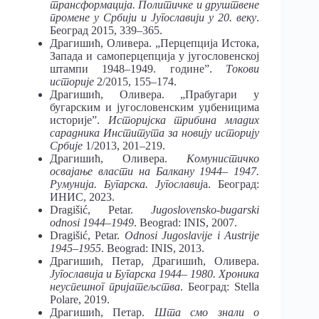
трансформација. Политичке и друштвене
промене у Србији и Југославији у 20. веку
.
Београд 2015, 339–365.
Драгишић, Оливера. „Перцепција Истока,
Запада и самоперцепција у југословенској
штампи 1948–1949. године”.
Токови
историје
2/2015, 155–174.
Драгишић, Оливера. „Прабугари у
бугарским и југословенским уџбеницима
историје”.
Историјска трибина младих
сарадника Института за новију историју
Србије
1/2013, 201–219.
Драгишић, Оливера.
Комунистичко
освајање власти на Балкану 1944
–
1947.
Румунија. Бугарска. Југославиј
а. Београд:
ИНИС, 2023.
Dragišić, Petar.
Jugoslovensko
-bugarski
odnosi
1944–1949
. Beograd: INIS, 2007.
Dragišić, Petar.
Odnosi Jugoslavije i Austrije
1945‒1955
. Beograd: INIS, 2013.
Драгишић, Петар, Драгишић, Оливера.
Југославија и Бугарска 1944
–
1980. Хроника
неуспешног пријатељства
. Београд: Stella
Polare, 2019.
Драгишић, Петар.
Шта смо знали о