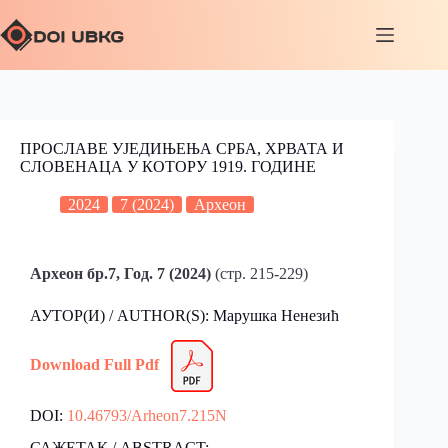
ПРОСЛАВЕ УЈЕДИЊЕЊА СРБА, ХРВАТА И
СЛОВЕНАЦА У КОТОРУ 1919. ГОДИНЕ
2024
7 (2024)
Археон
Aрхеон бр.7, Год. 7 (2024)
(стр. 215-229)
АУТОР(И) / AUTHOR(S): Марушка Ненезић
Download Full Pdf
DOI:
10.46793/Arheon7.215N
САЖЕТАК / ABSTRACT: