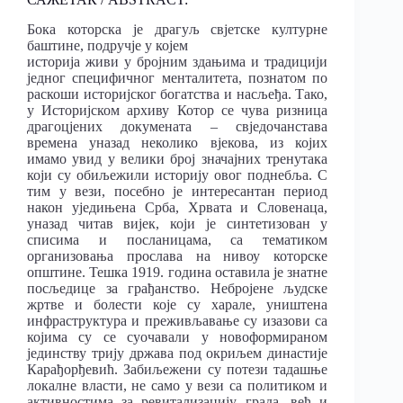
Бока которска је драгуљ свјетске културне
баштине, подручје у којем
историја живи у бројним здањима и традицији
једног специфичног менталитета, познатом по
раскоши историјског богатства и насљеђа. Тако,
у Историјском архиву Котор се чува ризница
драгоцјених докумената – свједочанстава
времена уназад неколико вјекова, из којих
имамо увид у велики број значајних тренутака
који су обиљежили историју овог поднебља. С
тим у вези, посебно је интересантан период
након уједињена Срба, Хрвата и Словенаца,
уназад читав вијек, који је синтетизован у
списима и посланицама, са тематиком
организовања прослава на нивоу которске
општине. Тешка 1919. година оставила је знатне
посљедице за грађанство. Небројене људске
жртве и болести које су харале, уништена
инфраструктура и преживљавање су изазови са
којима су се суочавали у новоформираном
јединству трију држава под окриљем династије
Карађорђевић. Забиљежени су потези тадашње
локалне власти, не само у вези са политиком и
активностима за ревитализацију града, већ и