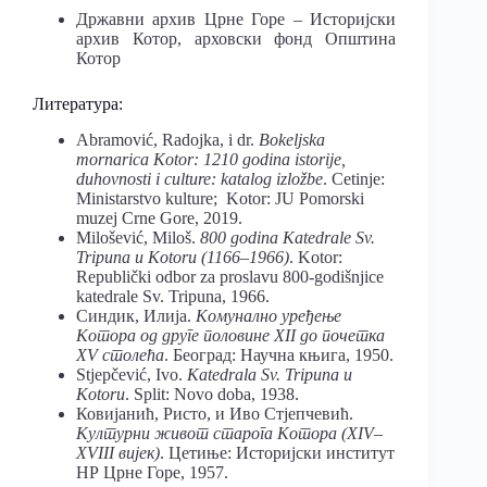
Државни архив Црне Горе – Историјски
архив Котор, арховски фонд Општина
Котор
Литература:
Abramović, Radojka, i dr.
Bokeljska
mornarica Kotor: 1210 godina istorije,
duhovnosti i culture: katalog izložbe
. Cetinje:
Ministarstvo kulture; Kotor: JU Pomorski
muzej Crne Gore, 2019.
Milošević, Miloš.
800 godina Katedrale Sv.
Tripuna u Kotoru (1166–1966)
. Kotor:
Republički odbor za proslavu 800-godišnjice
katedrale Sv. Tripuna, 1966.
Синдик, Илија.
Комунално уређење
Котора од друге половине XII
до почетка
XV
столећа
. Београд: Научна књига, 1950.
Stjepčević, Ivo.
Katedrala
Sv
. Tripuna
u
Kotoru
. Split: Novo doba, 1938.
Ковијанић, Ристо, и Иво Стјепчевић.
Културни живот старога Котора (
XIV
–
XVIII
вијек)
. Цетиње: Историјски институт
НР Црне Горе, 1957.