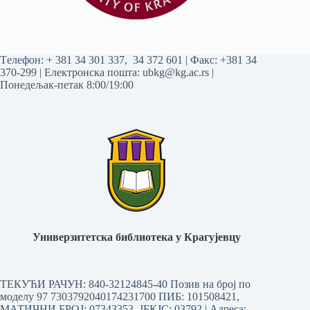
Tелефон:
+ 381 34 301 337
,
34 372 601
| Факс: +381 34
370-299 | Електронска пошта:
ubkg@kg.ac.rs
|
Понедељак-петак 8:00/19:00
Универзитетска библиотека у Крагујевцу
ТЕКУЋИ РАЧУН: 840-32124845-40 Позив на број по
моделу 97 7303792040174231700
ПИБ: 101508421,
МАТИЧНИ БРОЈ: 07343353, ЈБКЈС: 03792 | Aдреса: