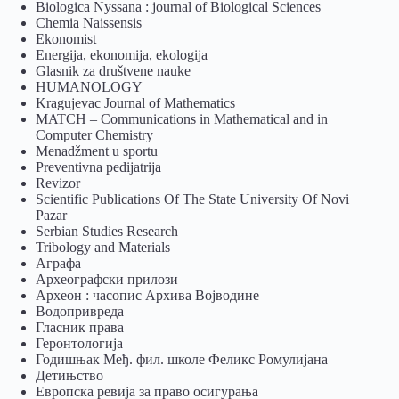
Biologica Nyssana : journal of Biological Sciences
Chemia Naissensis
Ekonomist
Energija, ekonomija, ekologija
Glasnik za društvene nauke
HUMANOLOGY
Kragujevac Journal of Mathematics
MATCH – Communications in Mathematical and in
Computer Chemistry
Menadžment u sportu
Preventivna pedijatrija
Revizor
Scientific Publications Of The State University Of Novi
Pazar
Serbian Studies Research
Tribology and Materials
Аграфа
Археографски прилози
Археон : часопис Архива Војводине
Водопривреда
Гласник права
Геронтологија
Годишњак Међ. фил. школе Феликс Ромулијана
Детињство
Европска ревија за право осигурања