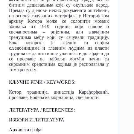
битним дешавањима која су окупљала народ.
Премда су дјелови неких докумената оштећени,
на основу сачуваних материјала у Историјском
архиву Котора може се склопити мозаик
збивања из 1919. године, који говоре о
свечаностима – ријетким, али значајним
тренуцима међу који су сачували традицију.
Бока которска је заједно са својим
сљедбеницима и главним људима из власти
трудила се да што више уљепша те догађаје и да
се прославе на најбољи могући начин са
скромним средствима којима је располагала у
том тренутку.
КЉУЧНЕ РЕЧИ / KEYWORDS:
Котор, традиција, династија Карађорђевић,
прославе, Бокељска морнарица, свечаности
ЛИТЕРАТУРА / REFERENCES:
ИЗВОРИ И ЛИТЕРАТУРА
Архивска грађа: