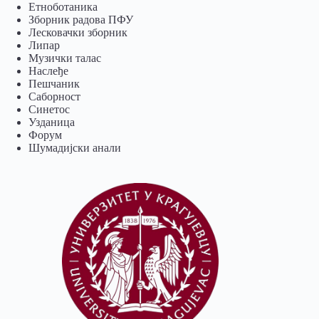
Eтноботаника
Зборник радова ПФУ
Лесковачки зборник
Липар
Музички талас
Наслеђе
Пешчаник
Саборност
Синетос
Узданица
Форум
Шумадијски анали