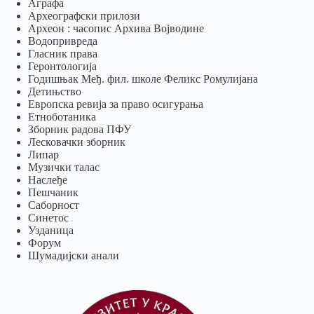
Аграфа
Археографски прилози
Археон : часопис Архива Војводине
Водопривреда
Гласник права
Геронтологија
Годишњак Међ. фил. школе Феликс Ромулијана
Детињство
Европска ревија за право осигурања
Eтноботаника
Зборник радова ПФУ
Лесковачки зборник
Липар
Музички талас
Наслеђе
Пешчаник
Саборност
Синетос
Узданица
Форум
Шумадијски анали