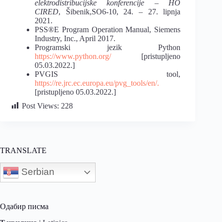
elektrodistribucijske konferencije – HO
CIRED
, Šibenik,SO6-10, 24. – 27. lipnja
2021.
PSS®E Program Operation Manual, Siemens
Industry, Inc., April 2017.
Programski jezik Python
https://www.python.org/
[pristupljeno
05.03.2022.]
PVGIS tool,
https://re.jrc.ec.europa.eu/pvg_tools/en/.
[pristupljeno 05.03.2022.]
Post Views:
228
TRANSLATE
Serbian
Одабир писма