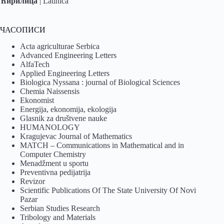
Ћирилица
|
Latinica
ЧАСОПИСИ
Acta agriculturae Serbica
Advanced Engineering Letters
AlfaTech
Applied Engineering Letters
Biologica Nyssana : journal of Biological Sciences
Chemia Naissensis
Ekonomist
Energija, ekonomija, ekologija
Glasnik za društvene nauke
HUMANOLOGY
Kragujevac Journal of Mathematics
MATCH – Communications in Mathematical and in
Computer Chemistry
Menadžment u sportu
Preventivna pedijatrija
Revizor
Scientific Publications Of The State University Of Novi
Pazar
Serbian Studies Research
Tribology and Materials