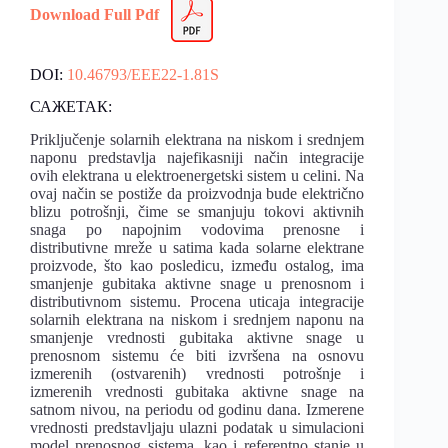
Download Full Pdf
DOI:
10.46793/EEE22-1.81S
САЖЕТАК:
Priključenje solarnih elektrana na niskom i srednjem
naponu predstavlja najefikasniji način integracije
ovih elektrana u elektroenergetski sistem u celini. Na
ovaj način se postiže da proizvodnja bude električno
blizu potrošnji, čime se smanjuju tokovi aktivnih
snaga po napojnim vodovima prenosne i
distributivne mreže u satima kada solarne elektrane
proizvode, što kao posledicu, između ostalog, ima
smanjenje gubitaka aktivne snage u prenosnom i
distributivnom sistemu. Procena uticaja integracije
solarnih elektrana na niskom i srednjem naponu na
smanjenje vrednosti gubitaka aktivne snage u
prenosnom sistemu će biti izvršena na osnovu
izmerenih (ostvarenih) vrednosti potrošnje i
izmerenih vrednosti gubitaka aktivne snage na
satnom nivou, na periodu od godinu dana. Izmerene
vrednosti predstavljaju ulazni podatak u simulacioni
model prenosnog sistema, kao i referentno stanje u