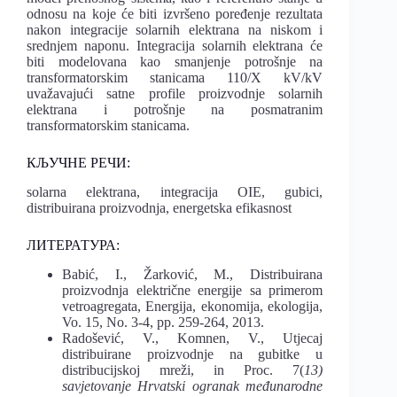
odnosu na koje će biti izvršeno poređenje rezultata
nakon integracije solarnih elektrana na niskom i
srednjem naponu. Integracija solarnih elektrana će
biti modelovana kao smanjenje potrošnje na
transformatorskim stanicama 110/X kV/kV
uvažavajući satne profile proizvodnje solarnih
elektrana i potrošnje na posmatranim
transformatorskim stanicama.
КЉУЧНЕ РЕЧИ:
solarna elektrana, integracija OIE, gubici,
distribuirana proizvodnja, energetska efikasnost
ЛИТЕРАТУРА:
Babić, I., Žarković, M., Distribuirana
proizvodnja električne energije sa primerom
vetroagregata, Energija, ekonomija, ekologija,
Vo. 15, No. 3-4, pp. 259-264, 2013.
Radošević, V., Komnen, V., Utjecaj
distribuirane proizvodnje na gubitke u
distribucijskoj mreži, in Proc. 7(
13)
savjetovanje Hrvatski ogranak međunarodne