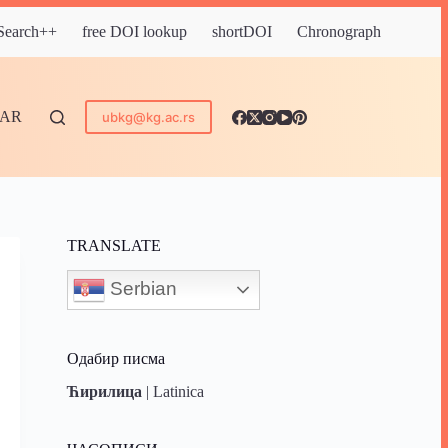
 Search++
free DOI lookup
shortDOI
Chronograph
DAR
ubkg@kg.ac.rs
TRANSLATE
Serbian
Одабир писма
Ћирилица
|
Latinica