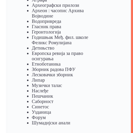
Археографски прилози
Археон : часопис Архива
Војводине
Водопривреда
Гласник права
Геронтологија
Годишњак Међ. фил. школе
Феликс Ромулијана
Детињство
Европска ревија за право
осигурања
Eтноботаника
Зборник радова ПФУ
Лесковачки зборник
Липар
Музички талас
Наслеђе
Пешчаник
Саборност
Синетос
Узданица
Форум
Шумадијски анали