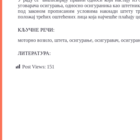
уговарача осигурања, односно осигураника као штетника
под законом прописаним условима накнади штету т
положај трећих оштећених лица која најчешће плаћају ц
КЉУЧНЕ РЕЧИ:
моторно возило, штета, осигурање, осигуравач, осигура
ЛИТЕРАТ
У
РА:
Post Views:
151