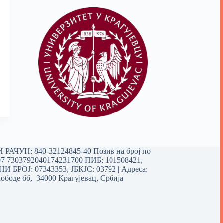
РАЧУН: 840-32124845-40 Позив на број по
97 7303792040174231700
ПИБ: 101508421,
 БРОЈ: 07343353, ЈБКЈС: 03792 | Aдреса:
ободе бб, 34000 Крагујевац, Србија