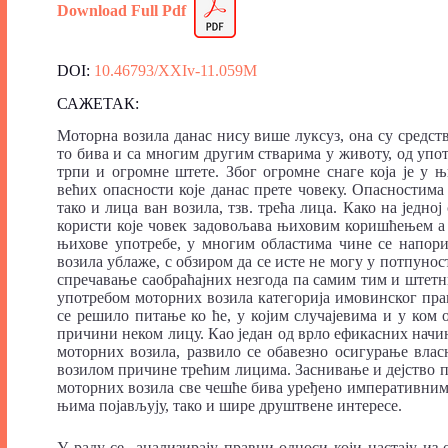
Download Full Pdf
DOI:
10.46793/XXIv-11.059M
САЖЕТАК:
Моторна возила данас нису више луксуз, она су средст
то бива и са многим другим стварима у животу, од упо
трпи и огромне штете. Због огромне снаге која је у 
већих опасности које данас прете човеку. Опасностима
тако и лица ван возила, тзв. трећа лица. Како на једн
користи које човек задовољава њиховим коришћењем а н
њихове употребе, у многим областима чине се напори
возила ублаже, с обзиром да се исте не могу у потпуно
спречавање саобраћајних незгода па самим тим и штетни
употребом моторних возила категорија имовинског права
се решило питање ко ће, у којим случајевима и у ком 
причини неком лицу. Као један од врло ефикасних начи
моторних возила, развило се обавезно осигурање вла
возилом причине трећим лицима. Заснивање и дејство п
моторних возила све чешће бива уређено императивним з
њима појављују, тако и шире друштвене интересе.
У раду се анализирају правни односи који настају из 