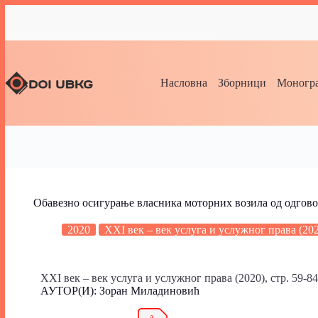
Насловна
Зборници
Моногра
Обавезно осигурање власника моторних возила од одгов
2020
XXI век – век услуга и услужног права (20
XXI век – век услуга и услужног права (2020), стр. 59-84
АУТОР(И): Зоран Миладиновић