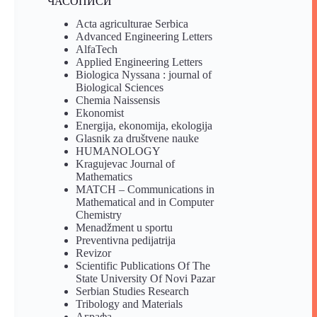
ЧАСОПИСИ
Acta agriculturae Serbica
Advanced Engineering Letters
AlfaTech
Applied Engineering Letters
Biologica Nyssana : journal of
Biological Sciences
Chemia Naissensis
Ekonomist
Energija, ekonomija, ekologija
Glasnik za društvene nauke
HUMANOLOGY
Kragujevac Journal of
Mathematics
MATCH – Communications in
Mathematical and in Computer
Chemistry
Menadžment u sportu
Preventivna pedijatrija
Revizor
Scientific Publications Of The
State University Of Novi Pazar
Serbian Studies Research
Tribology and Materials
Аграфа