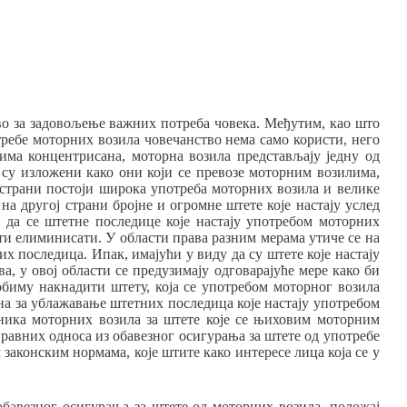
во за задовољење важних потреба човека. Међутим, као што
требе моторних возила човечанство нема само користи, него
њима концентрисана, моторна возила представљају једну од
 су изложени како они који се превозе моторним возилима,
ој страни постоји широка употреба моторних возила и велике
а другој страни бројне и огромне штете које настају услед
 да се штетне последице које настају употребом моторних
сти елиминисати. У области права разним мерама утиче се на
х последица. Ипак, имајући у виду да су штете које настају
, у овој области се предузимају одговарајуће мере како би
обиму накнадити штету, која се употребом моторног возила
на за ублажавање штетних последица које настају употребом
сника моторних возила за штете које се њиховим моторним
равних односа из обавезног осигурања за штете од употребе
аконским нормама, које штите како интересе лица која се у
обавезног осигурања за штете од моторних возила, положај