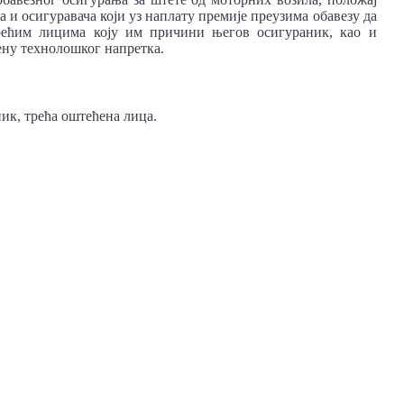
 и осигуравача који уз наплату премије преузима обавезу да
рећим лицима коју им причини његов осигураник, као и
ену технолошког напретка.
ник, трећа оштећена лица.