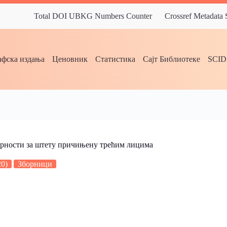
Total DOI UBKG Numbers Counter
Crossref Metadata
фска издања
Ценовник
Статистика
Сајт Библиотеке
SCI
орности за штету причињену трећим лицима
20)
Зборници