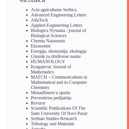
ЧАСОПИСИ
Acta agriculturae Serbica
Advanced Engineering Letters
AlfaTech
Applied Engineering Letters
Biologica Nyssana : journal of
Biological Sciences
Chemia Naissensis
Ekonomist
Energija, ekonomija, ekologija
Glasnik za društvene nauke
HUMANOLOGY
Kragujevac Journal of
Mathematics
MATCH – Communications in
Mathematical and in Computer
Chemistry
Menadžment u sportu
Preventivna pedijatrija
Revizor
Scientific Publications Of The
State University Of Novi Pazar
Serbian Studies Research
Tribology and Materials
Аграфа