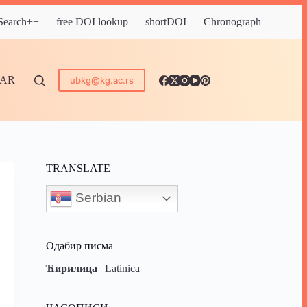
 Search++
free DOI lookup
shortDOI
Chronograph
DAR
ubkg@kg.ac.rs
TRANSLATE
Serbian
Одабир писма
Ћирилица
|
Latinica