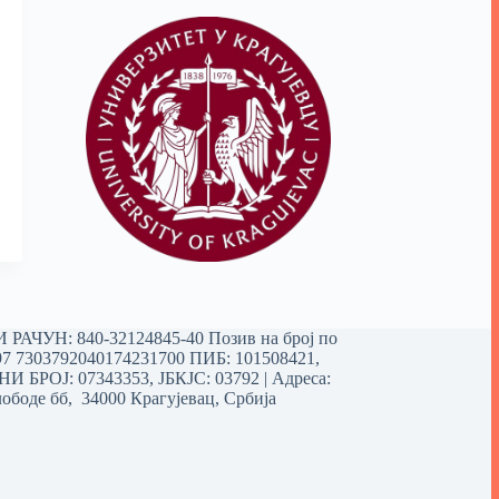
РАЧУН: 840-32124845-40 Позив на број по
97 7303792040174231700
ПИБ: 101508421,
 БРОЈ: 07343353, ЈБКЈС: 03792 | Aдреса:
ободе бб, 34000 Крагујевац, Србија