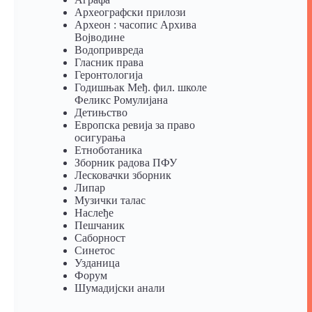
Археографски прилози
Археон : часопис Архива
Војводине
Водопривреда
Гласник права
Геронтологија
Годишњак Међ. фил. школе
Феликс Ромулијана
Детињство
Европска ревија за право
осигурања
Eтноботаника
Зборник радова ПФУ
Лесковачки зборник
Липар
Музички талас
Наслеђе
Пешчаник
Саборност
Синетос
Узданица
Форум
Шумадијски анали