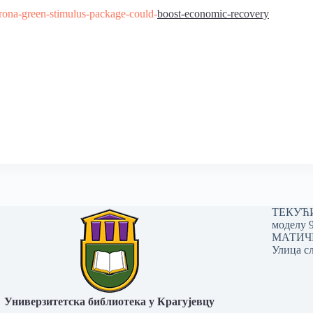
rona-green-stimulus-package-could-
boost-economic-recovery
ТЕКУЋИ 
моделу 
МАТИЧНИ
Улица сл
Универзитетска библиотека у Крагујевцу