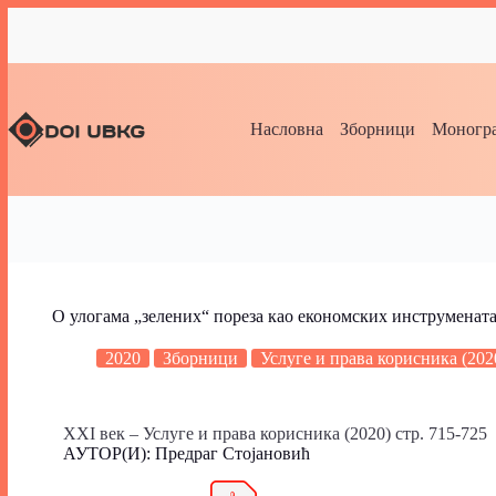
Насловна
Зборници
Моногра
О улогама „зелених“ пореза као економских инструмената
2020
Зборници
Услуге и права корисника (202
XXI век – Услуге и права корисника (2020) стр. 715-725
АУТОР(И): Предраг Стојановић