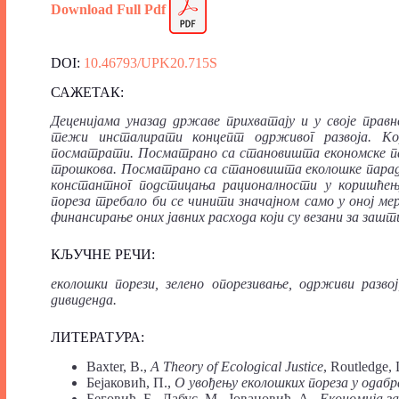
Download Full P
d
f
DOI:
10.46793/UPK20.715S
САЖЕТАК:
Деценијама уназад државе прихватају и у своје правн
тежи инсталирати концепт одрживог развоја. Кор
посматрати. Посматрано са становишта економске пара
трошкова. Посматрано са становишта еколошке парадиг
константног подстицања рационалности у коришћењу
пореза требало би се чинити значајном само у оној мер
финансирање оних јавних расхода који су везани за заш
КЉУЧНЕ РЕЧИ:
еколошки порези, зелено опорезивање, одрживи разво
дивиденда.
ЛИТЕРАТ
У
РА:
Baxter, B.,
A Theory of Ecological Justice
, Routledge,
Бејаковић, П.,
О увођењу еколошких пореза у одаб
Беговић, Б., Лабус, М., Јовановић, А.,
Економија за