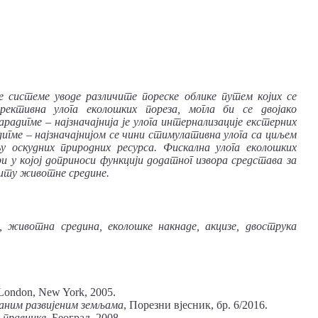
е системе уводе различите пореске облике путем којих се
ективна улога еколошких пореза, могла би се двојако
дигме – најзначајнија је улога интернализације екстерних
ме – најзначајнијом се чини стимулативна улога са циљем
 оскудних природних ресурса. Фискална улога еколошких
и у којој доприноси функцији додатног извора средстава за
титу животне средине.
ј, животна средина, еколошке накнаде, акцизе, двострука
 London, New York, 2005.
раним развијеним земљама
, Порезни вјесник, бр. 6/2016.
 правнике
, Београд, 2008.