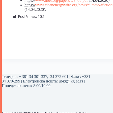
https://
www.nber.org/papers/w8465.pdf
(14.04.2020);
https://
www.cleanenergywire.org/news/climate-after-co
(14.04.2020).
Post Views:
102
Tелефон:
+ 381 34 301 337
,
34 372 601
| Факс: +381
34 370-299 | Електронска пошта:
ubkg@kg.ac.rs
|
Понедељак-петак 8:00/19:00