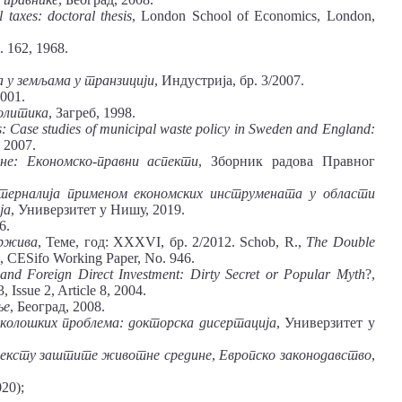
al
taxes: doctoral thesis
, London School of Economics, London,
l. 162, 1968.
за
у земљама у транзицији
, Индустрија, бр. 3/2007.
2001.
политика
, Загреб, 1998.
s:
Case
studies
of
municipal waste policy
in
Sweden
and
England:
 2007.
ине:
Економско-правни
аспекти
, Зборник радова Правног
терналија применом економских инструмената у области
ја
, Универзитет у Нишу, 2019.
6.
држива
, Теме, год: XXXVI, бр. 2/2012. Schob, R.,
The
Double
, CESifo Working Paper, No. 946.
and
Foreign
Direct
Investment:
Dirty
Secret
or
Popular Myth
?,
 Issue 2, Article 8, 2004.
ње
, Београд, 2008.
еколошких проблема: докторска дисертација
, Универзитет у
тексту заштите животне средине
,
Европско
законодавство
,
020);