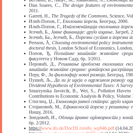
Dias Soares, C.,
The
design
features
of
environment
2011.
Garrett, H.,
The Tragedy of the Commons
, Science, Vo
Илић-Попов, Г.,
Еколошки порези
, Београд, 2000.
Илић-Попов, Г.,
Имплементација
еколошких поре
Јелчић, Б.
, Јавне финанције: друго издање
, Загреб, 
Јелчић, Ба., Јелчић, Б.,
Порезни сустав и порезна 
Persson, Å
,
Choosing
environmental
policy
instrument
doctoral
thesis,
London School of Economics, London,
Попов, Ђ,
Политике заштите животне сред
факултета у Новом Саду, бр. 3/2011.
Перовић, Д.,
Решавање проблема еколошких екс
заштите животне средине: докторска дисертаци
Перу, Ф.,
За филозофију новог развоја
, Београд, 198
Пушић, Љ.,
Да ли
је
идеја
о одрживом развоју о
Dividend Hypothesis
of
Environmental
Taxes:
A Survey
Smarzynska Javorcik, B., Wei, S.,
Pollution
Havens
Contributions to Economic Analysis & Policy, Volume 3,
Стиглиц, Џ.,
Економија јавног сектора: друго изда
Стојановић, М.
, Ефикасност пореза у решавању 
Нишу, 2016.
Зиндовић, И.,
Облици
правне
одговорности
у кон
бр. 2/2012.
https://
www.ifo.de/DocDL/cesifo_wp946.pdf
(14.04.2