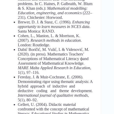
problems. In C. Haines, P. Galbraith, W. Blum
& S. Khan (еds.):
Mathematical modelling:
Education, engineering, and economics
(222–
231). Chichester: Horwood.
Brewer, D. J. & Stasz, C. (1996).
Enhancing
opportunity to learn measures in NCES data
.
Santa Monica: RAND.
Cohen, L., Manion, L. & Morrison, K.
(2007).
Research methods in education
.
London: Routledge.
Dabić Boričić, M. Vulić, I. & Videnović, M.
(2020). (in press). Mathematics Teachers’
Conceptions of Mathematical Literacy фand
Assessment of Mathematical Knowledge
.
MARE Malta Applied Research in Education
,
1(1), 97–116
.
Fereday, J. & Muir-Cochrane, E. (2006).
Demonstrating rigor using thematic analysis: A
hybrid approach of inductive and
deductive coding and theme development.
International journal of qualitative methods
,
5(1), 80–92.
Gellert, U. (2004). Didactic material
confronted with the concept of mathematical
literacy.
Educational Studies in Mathematics
,