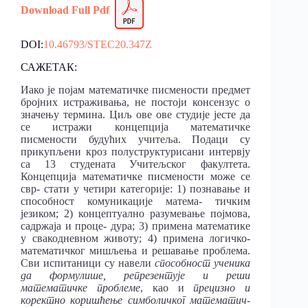
Download Full Pdf
DOI:
10.46793/STEC20.347Z
САЖЕТАК:
Иако је појам математичке писмености предмет
бројних истраживања, не постоји консензус о
значењу термина. Циљ ове ове студије јесте да
се истражи концепција математичке
писмености будућих учитеља. Подаци су
прикупљени кроз полуструктурисани интервју
са 13 студената Учитељског факултета.
Концепција математичке писмености може се
свр- стати у четири категорије: 1) познавање и
способност комуникације матема- тичким
језиком; 2) концептуално разумевање појмова,
садржаја и проце- дура; 3) примена математике
у свакодневном животу; 4) примена логичко-
математичког мишљења и решавање проблема.
Сви испитаници су навели
способност ученика
да формулише, репрезентује и реши
математичке проблеме
, као и
прецизно и
коректно коришћење симболичког математич-