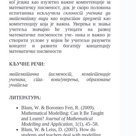
ког језика
као изузетно важне компетенције за
математичку писменост, док је скоро половина
испитаника искључила
склоност ученика да
математику види као користан предмет
као
компетенцију која је важна. Уверења и знања
учитеља значајно ће утицати на развој
математичке писмености уче- ника и важно је
створити услове у којим ће учитељи разумети
концепт и развити богатију концепцију
математичке писмености
КЉУЧНЕ РЕЧИ:
математичка писменост, компетенције
ученика, ста- вови/уверења, образовање
учитеља
ЛИТЕРАТУРА:
Blum, W. & Boromeo Feri, R. (2009).
Mathematical Modelling: Can It Be Taught
and Learnt?
Journal of Mathematical
Modelling and Application,
1(1), 45–58.
Blum, W. & Leiss, D. (2007). How do
students and teachers deal with modelling