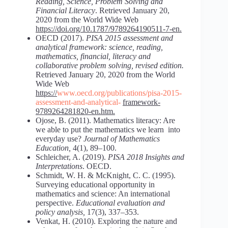
Reading, Science, Problem Solving and
Financial Literacy
. Retrieved January 20,
2020 from the World Wide Web
https://doi.org/10.1787/9789264190511-7-en.
OECD (2017).
PISA 2015 assessment and
analytical framework: science, reading,
mathematics, financial, literacy and
collaborative problem solving, revised edition.
Retriеved January 20, 2020 from the World
Wide Web
https://
www.oecd.org/publications/pisa-2015-
assessment-and-analytical-
framework-
9789264281820-en.htm.
Ojose, B. (2011). Mathematics literacy: Are
we able to put the mathematics we learn into
everyday use?
Journal of Mathematics
Education,
4(1), 89–100.
Schleicher, A. (2019).
PISA 2018 Insights and
Interpretations
. OECD.
Schmidt, W. H. & McKnight, C. C. (1995).
Surveying educational opportunity in
mathematics and science: An international
perspective.
Educational evaluation and
policy analysis,
17(3), 337–353.
Venkat, H. (2010). Exploring the nature and