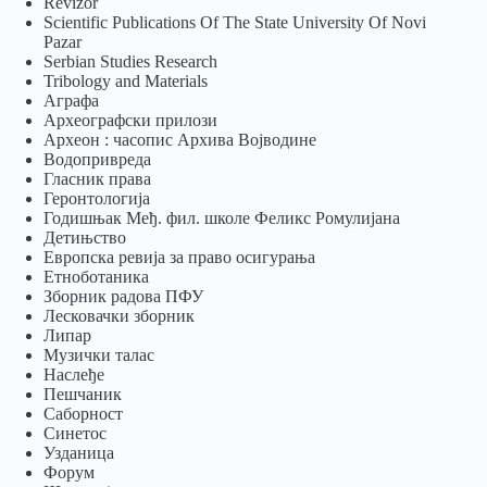
Revizor
Scientific Publications Of The State University Of Novi
Pazar
Serbian Studies Research
Tribology and Materials
Аграфа
Археографски прилози
Археон : часопис Архива Војводине
Водопривреда
Гласник права
Геронтологија
Годишњак Међ. фил. школе Феликс Ромулијана
Детињство
Европска ревија за право осигурања
Eтноботаника
Зборник радова ПФУ
Лесковачки зборник
Липар
Музички талас
Наслеђе
Пешчаник
Саборност
Синетос
Узданица
Форум