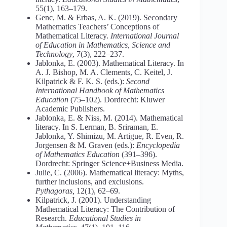
55(1), 163–179.
Genc, M. & Erbas, A. K. (2019). Secondary
Mathematics Teachers’ Conceptions of
Mathematical Literacy.
International Journal
of Education in Mathematics, Science and
Technology
, 7(3), 222–237.
Jablonka, E. (2003). Mathematical Literacy. In
A. J. Bishop, M. A. Clements, C. Keitel, J.
Kilpatrick & F. K. S. (eds.):
Second
International Handbook of Mathematics
Education
(75–102). Dordrecht: Kluwer
Academic Publishers.
Jablonka, E. & Niss, M. (2014). Mathematical
literacy. In S. Lerman, B. Sriraman, E.
Jablonka, Y. Shimizu, M. Artigue, R. Even, R.
Jorgensen & M. Graven (eds.):
Encyclopedia
of Mathematics Education
(391–396).
Dordrecht: Springer Science+Business Media.
Julie, C. (2006). Mathematical literacy: Myths,
further inclusions, and exclusions.
Pythagoras,
12(1), 62–69.
Kilpatrick, J. (2001). Understanding
Mathematical Literacy: The Contribution of
Research.
Educational Studies in