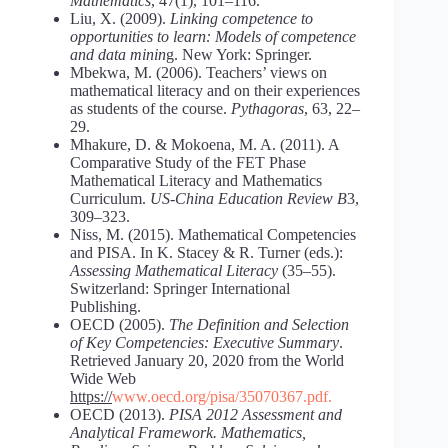
Mathematics
, 47(1), 101–116.
Liu, X. (2009).
Linking competence to
opportunities to learn: Models of competence
and data minin
g. New York: Springer.
Mbekwa, M. (2006). Teachers’ views on
mathematical literacy and on their experiences
as students of the course.
Pythagoras
, 63, 22–
29.
Mhakure, D. & Mokoena, M. A. (2011). A
Comparative Study of the FET Phase
Mathematical Literacy and Mathematics
Curriculum.
US-China Education Review B
3,
309–323.
Niss, M. (2015). Mathematical Competencies
and PISA. In K. Stacey & R. Turner (eds.):
Assessing Mathematical Literacy
(35–55).
Switzerland: Springer International
Publishing.
OECD (2005).
The Definition and Selection
of Key Competencies: Executive Summary
.
Retrieved January 20, 2020 from the World
Wide Web
https://
www.oecd.org/pisa/35070367.pdf.
OECD (2013).
PISA 2012 Assessment and
Analytical Framework. Mathematics,