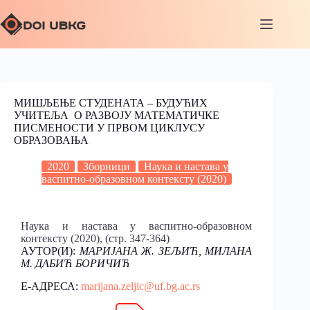
МИШЉЕЊЕ СТУДЕНАТА – БУДУЋИХ
УЧИТЕЉА О РАЗВОЈУ МАТЕМАТИЧКЕ
ПИСМЕНОСТИ У ПРВОМ ЦИКЛУСУ
ОБРАЗОВАЊА
2020
Зборници
Наука и настава у
васпитно-образовном контексту (2020)
Наука и настава у васпитно-образовном
контексту (2020), (стр. 347-364)
АУТОР(И):
МАРИЈАНА Ж. ЗЕЉИЋ, МИЛАНА
М. ДАБИЋ БОРИЧИЋ
Е-АДРЕСА:
marijana.zeljic@uf.bg.ac.rs