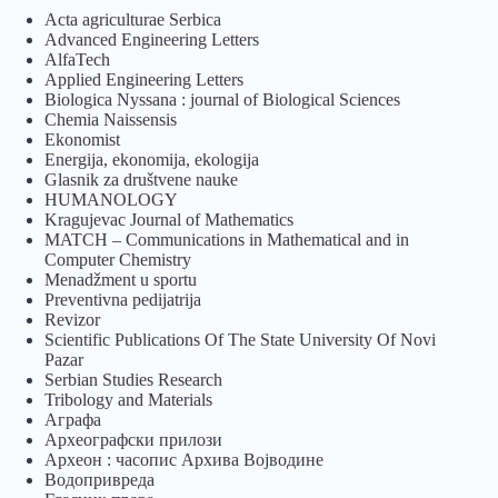
Acta agriculturae Serbica
Advanced Engineering Letters
AlfaTech
Applied Engineering Letters
Biologica Nyssana : journal of Biological Sciences
Chemia Naissensis
Ekonomist
Energija, ekonomija, ekologija
Glasnik za društvene nauke
HUMANOLOGY
Kragujevac Journal of Mathematics
MATCH – Communications in Mathematical and in
Computer Chemistry
Menadžment u sportu
Preventivna pedijatrija
Revizor
Scientific Publications Of The State University Of Novi
Pazar
Serbian Studies Research
Tribology and Materials
Аграфа
Археографски прилози
Археон : часопис Архива Војводине
Водопривреда