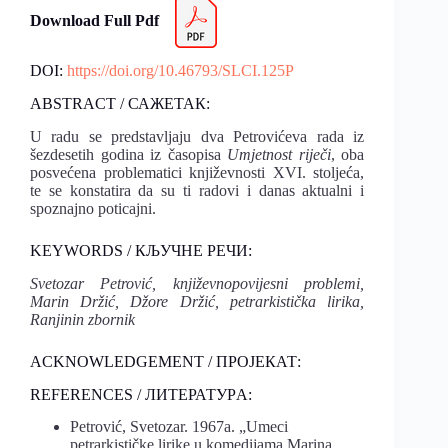
Download Full Pdf
DOI:
https://doi.org/10.46793/SLCI.125P
ABSTRACT / САЖЕТАК:
U radu se predstavljaju dva Petrovićeva rada iz
šezdesetih godina iz časopisa
Umjetnost riječi
, oba
posvećena problematici književnosti XVI. stoljeća,
te se konstatira da su ti radovi i danas aktualni i
spoznajno poticajni.
KEYWORDS / КЉУЧНЕ РЕЧИ:
Svetozar Petrović, književnopovijesni problemi,
Marin Držić, Džore Držić, petrarkistička lirika,
Ranjinin zbornik
ACKNOWLEDGEMENT / ПРОЈЕКАТ:
REFERENCES / ЛИТЕРАТУРA:
Petrović, Svetozar. 1967a. „Umeci
petrarkističke lirike u komedijama Marina