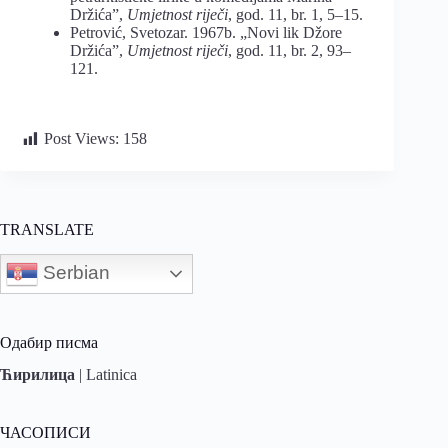
Držića”,
Umjetnost riječi
, god. 11, br. 1, 5–15.
Petrović, Svetozar. 1967b. „Novi lik Džore
Držića”,
Umjetnost riječi
, god. 11, br. 2, 93–
121.
Post Views:
158
TRANSLATE
Serbian
Одабир писма
Ћирилица
|
Latinica
ЧАСОПИСИ