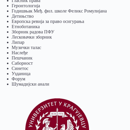
Гласник права
Геронтологија
Годишњак Међ. фил. школе Феликс Ромулијана
Детињство
Европска ревија за право осигурања
Eтноботаника
Зборник радова ПФУ
Лесковачки зборник
Липар
Музички талас
Наслеђе
Пешчаник
Саборност
Синетос
Узданица
Форум
Шумадијски анали