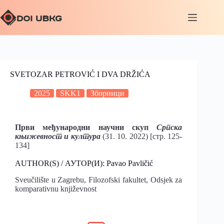
SVETOZAR PETROVIĆ I DVA DRŽIĆA
2025
SKK1
Зборници
Први међународни научни скуп
Српска
књижевност и култура
(31. 10. 2022) [стр. 125-
134]
AUTHOR(S) / АУТОР(И): Pavao Pavličić
Sveučilište u Zagrebu, Filozofski fakultet, Odsjek za
komparativnu književnost