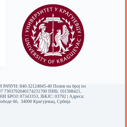
РАЧУН: 840-32124845-40 Позив на број по
97 7303792040174231700
ПИБ: 101508421,
 БРОЈ: 07343353, ЈБКЈС: 03792 | Aдреса:
ободе бб, 34000 Крагујевац, Србија