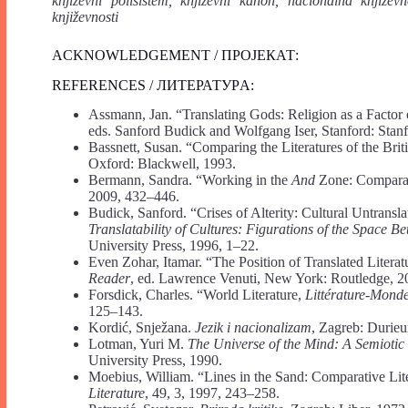
književni polisistem, književni kanon, nacionalna književ
književnosti
ACKNOWLEDGEMENT / ПРОЈЕКАТ:
REFERENCES / ЛИТЕРАТУРA:
Assmann, Jan. “Translating Gods: Religion as a Factor o
eds. Sanford Budick and Wolfgang Iser, Stanford: Stanf
Bassnett, Susan. “Comparing the Literatures of the Briti
Oxford: Blackwell, 1993.
Bermann, Sandra. “Working in the
And
Zone: Comparat
2009, 432–446.
Budick, Sanford. “Crises of Alterity: Cultural Untransl
Translatability of Cultures: Figurations of the Space B
University Press, 1996, 1–22.
Even Zohar, Itamar. “The Position of Translated Literat
Reader
, ed. Lawrence Venuti, New York: Routledge, 2
Forsdick, Charles. “World Literature,
Littérature-Mond
125–143.
Kordić, Snježana.
Jezik i nacionalizam
, Zagreb: Durieu
Lotman, Yuri M.
The Universe of the Mind: A Semiotic
University Press, 1990.
Moebius, William. “Lines in the Sand: Comparative Lite
Literature
, 49, 3, 1997, 243–258.