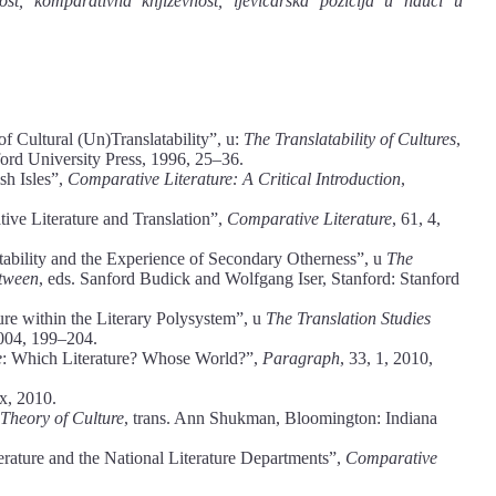
nost, komparativna književnost, ljevičarska pozicija u nauci u
f Cultural (Un)Translatability”, u:
The Translatability of Cultures
,
ord University Press, 1996, 25–36.
sh Isles”,
Comparative Litera
ture: A Critical Introduction
,
ive Literature and Translation”,
Comparative Literature
, 61, 4,
atability and the Experience of Secondary Otherness”, u
The
etween
, eds. Sanford Budick and Wolfgang Iser, Stanford: Stanford
ure within the Literary Polysystem”, u
The Translation Studies
004, 199–204.
e
: Which Literature? Whose World?”,
Paragraph
, 33, 1, 2010,
x, 2010.
 Theory of Culture
, trans. Ann Shukman, Bloomington: Indiana
rature and the National Literature Departments”,
Comparative