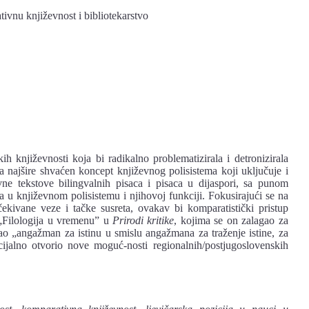
tivnu književnost i bibliotekarstvo
h književnosti koja bi radikalno problematizirala i detronizirala
na najšire shvaćen koncept književnog polisistema koji uključuje i
ne tekstove bilingvalnih pisaca i pisaca u dijaspori, sa punom
a u književnom polisistemu i njihovoj funkciji. Fokusirajući se na
čekivane veze i tačke susreta, ovakav bi komparatistički pristup
 „Filologija u vremenu” u
Prirodi kritike
, kojima se on zalagao za
kao „angažman za istinu u smislu angažmana za traženje istine, za
ncijalno otvorio nove moguć-nosti regionalnih/postjugoslovenskih