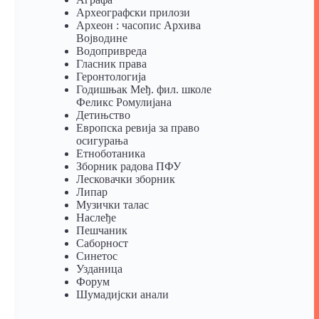
Археографски прилози
Археон : часопис Архива
Војводине
Водопривреда
Гласник права
Геронтологија
Годишњак Међ. фил. школе
Феликс Ромулијана
Детињство
Европска ревија за право
осигурања
Eтноботаника
Зборник радова ПФУ
Лесковачки зборник
Липар
Музички талас
Наслеђе
Пешчаник
Саборност
Синетос
Узданица
Форум
Шумадијски анали