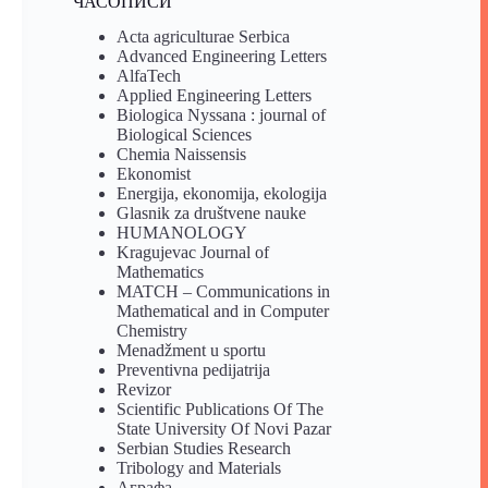
ЧАСОПИСИ
Acta agriculturae Serbica
Advanced Engineering Letters
AlfaTech
Applied Engineering Letters
Biologica Nyssana : journal of
Biological Sciences
Chemia Naissensis
Ekonomist
Energija, ekonomija, ekologija
Glasnik za društvene nauke
HUMANOLOGY
Kragujevac Journal of
Mathematics
MATCH – Communications in
Mathematical and in Computer
Chemistry
Menadžment u sportu
Preventivna pedijatrija
Revizor
Scientific Publications Of The
State University Of Novi Pazar
Serbian Studies Research
Tribology and Materials
Аграфа