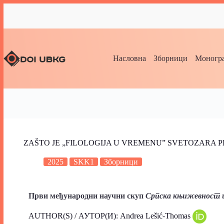
Насловна
Зборници
Моногра
ZAŠTO JE „FILOLOGIJA U VREMENU” SVETOZARA 
2025
SKK1
Зборници
Први међународни научни скуп
Српска књижевност 
AUTHOR(S) / АУТОР(И): Andrea Lešić-Thomas