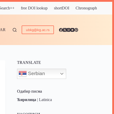
 Search++
free DOI lookup
shortDOI
Chronograph
DAR
ubkg@kg.ac.rs
TRANSLATE
Serbian
Одабир писма
Ћирилица
|
Latinica