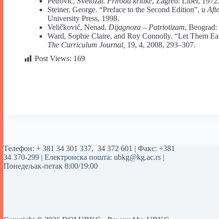
Petrović, Svetozar.
Priroda kritike
, Zagreb: Liber, 1972
Steiner, George. “Preface to the Second Edition”, u
Aft
University Press, 1998.
Veličković, Nenad.
Dijagnoza – Patriotizam
, Beograd:
Ward, Sophie Claire, and Roy Connolly. “Let Them Eat
The Curriculum Journal,
19, 4, 2008, 293–307.
Post Views:
169
Tелефон:
+ 381 34 301 337
,
34 372 601
| Факс: +381
34 370-299 | Електронска пошта:
ubkg@kg.ac.rs
|
Понедељак-петак 8:00/19:00