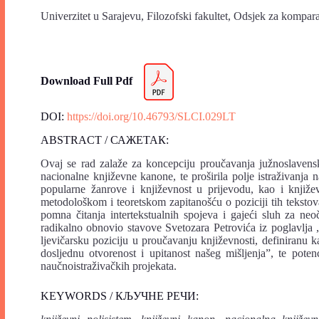
Univerzitet u Sarajevu, Filozofski fakultet, Odsjek za kompara
Download Full Pdf
DOI:
https://doi.org/10.46793/SLCI.029LT
ABSTRACT / САЖЕТАК:
Ovaj se rad zalaže za koncepciju proučavanja južnoslavenski
nacionalne književne kanone, te proširila polje istraživanja 
popularne žanrove i književnost u prijevodu, kao i književ
metodološkom i teoretskom zapitanošću o poziciji tih tekstov
pomna čitanja intertekstualnih spojeva i gajeći sluh za neo
radikalno obnovio stavove Svetozara Petrovića iz poglavlja
ljevičarsku poziciju u proučavanju književnosti, definiranu 
dosljednu otvorenost i upitanost našeg mišljenja”, te pote
naučnoistraživačkih projekata.
KEYWORDS / КЉУЧНЕ РЕЧИ: