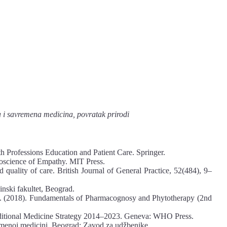
cija i savremena medicina, povratak prirodi
 Professions Education and Patient Care. Springer.
roscience of Empathy. MIT Press.
quality of care. British Journal of General Practice, 52(484), 9–
inski fakultet, Beograd.
 E. (2018). Fundamentals of Pharmacognosy and Phytotherapy (2nd
itional Medicine Strategy 2014–2023. Geneva: WHO Press.
remenoj medicini. Beograd: Zavod za udžbenike.