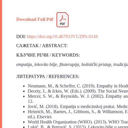
Download Full Pdf
DOI:
https://doi.org/10.46793/IVUZPS.014S
САЖЕТАК / ABSTRACT:
КЉУЧНЕ РЕЧИ / KEYWORDS:
empatija, lekovito bilje, fitoterapija, holistički pristup, tradi
ЛИТЕРАТУРА / REFERENCES:
Neumann, M., & Scheffer, C. (2019). Empathy in Health
Decety, J., & Ickes, W. (Eds.). (2009). The Social Neu
Mercer, S. W., & Reynolds, W. J. (2002). Empathy and 
12.
Jović, M. (2018). Empatija u medicinskoj praksi. Medic
Heinrich, M., Barnes, J., Gibbons, S., & Williamson,
ed.). Elsevier.
World Health Organization (WHO). (2013). WHO Trad
Lukić, B., & Petrović, S. (2015). Lekovito bilje u sav