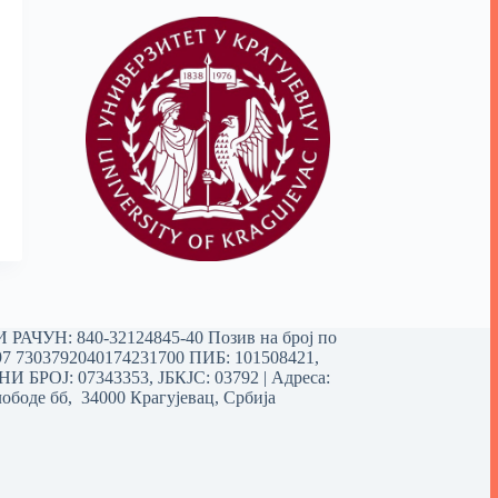
РАЧУН: 840-32124845-40 Позив на број по
97 7303792040174231700
ПИБ: 101508421,
 БРОЈ: 07343353, ЈБКЈС: 03792 | Aдреса:
ободе бб, 34000 Крагујевац, Србија