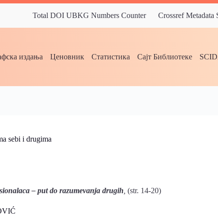
Total DOI UBKG Numbers Counter
Crossref Metadata
фска издања
Ценовник
Статистика
Сајт Библиотеке
SCI
ma sebi i drugima
esionalaca – put do razumevanja drugih
,
(str. 14-20)
ROVIĆ