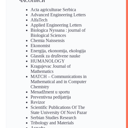
ЧАСОПИСИ
Acta agriculturae Serbica
Advanced Engineering Letters
AlfaTech
Applied Engineering Letters
Biologica Nyssana : journal of
Biological Sciences
Chemia Naissensis
Ekonomist
Energija, ekonomija, ekologija
Glasnik za društvene nauke
HUMANOLOGY
Kragujevac Journal of
Mathematics
MATCH – Communications in
Mathematical and in Computer
Chemistry
Menadžment u sportu
Preventivna pedijatrija
Revizor
Scientific Publications Of The
State University Of Novi Pazar
Serbian Studies Research
Tribology and Materials
Аграфа