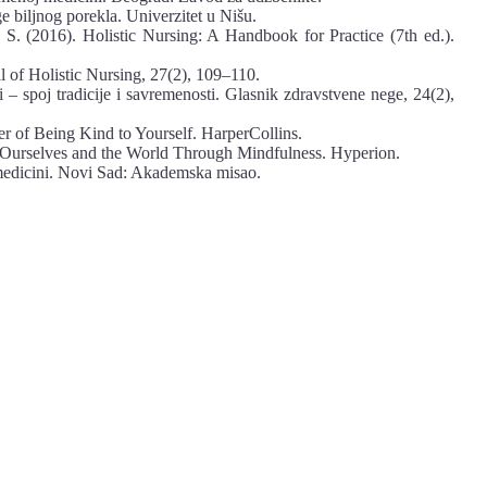
e biljnog porekla. Univerzitet u Nišu.
 S. (2016). Holistic Nursing: A Handbook for Practice (7th ed.).
al of Holistic Nursing, 27(2), 109–110.
i – spoj tradicije i savremenosti. Glasnik zdravstvene nege, 24(2),
 of Being Kind to Yourself. HarperCollins.
 Ourselves and the World Through Mindfulness. Hyperion.
 medicini. Novi Sad: Akademska misao.