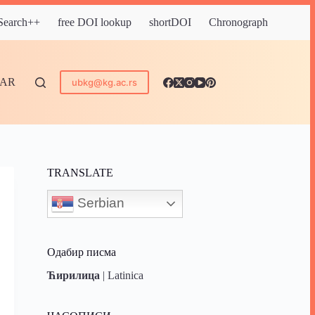
 Search++
free DOI lookup
shortDOI
Chronograph
DAR
ubkg@kg.ac.rs
TRANSLATE
Serbian
Одабир писма
Ћирилица
|
Latinica