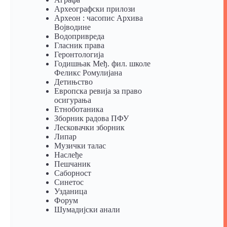
Археографски прилози
Археон : часопис Архива
Војводине
Водопривреда
Гласник права
Геронтологија
Годишњак Међ. фил. школе
Феликс Ромулијана
Детињство
Европска ревија за право
осигурања
Eтноботаника
Зборник радова ПФУ
Лесковачки зборник
Липар
Музички талас
Наслеђе
Пешчаник
Саборност
Синетос
Узданица
Форум
Шумадијски анали