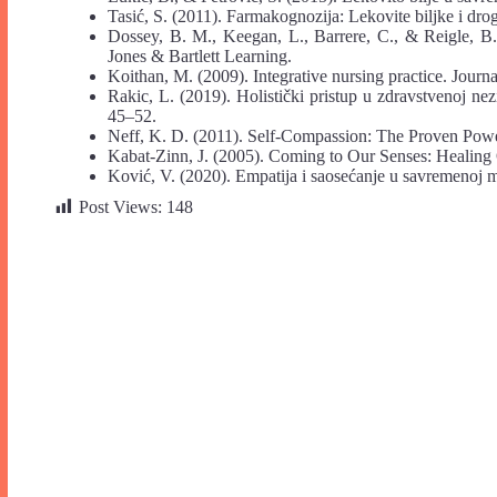
Tasić, S. (2011). Farmakognozija: Lekovite biljke i drog
Dossey, B. M., Keegan, L., Barrere, C., & Reigle, B.
Jones & Bartlett Learning.
Koithan, M. (2009). Integrative nursing practice. Journ
Rakic, L. (2019). Holistički pristup u zdravstvenoj nez
45–52.
Neff, K. D. (2011). Self-Compassion: The Proven Power
Kabat-Zinn, J. (2005). Coming to Our Senses: Healing
Ković, V. (2020). Empatija i saosećanje u savremenoj
Post Views:
148