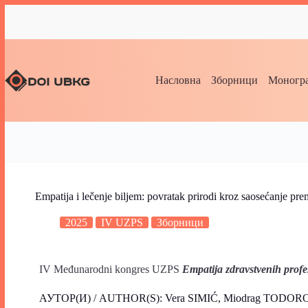
Насловна
Зборници
Моногра
Empatija i lečenje biljem: povratak prirodi kroz saosećanje pre
2025
IV UZPS
Зборници
IV Međunarodni kongres UZPS
Empatija zdravstvenih prof
АУТОР(И) / AUTHOR(S): Vera SIMIĆ, Miodrag TODO