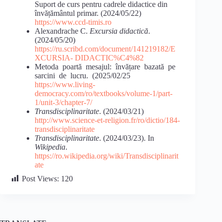
Suport de curs pentru cadrele didactice din
învățământul primar. (2024/05/22)
https://www.ccd-timis.ro
Alexandrache C.
Excursia didactică
.
(2024/05/20)
https://ru.scribd.com/document/141219182/E
XCURSIA-
DIDACTIC%C4%82
Metoda poartă mesajul: învățare bazată pe
sarcini de lucru. (2025/02/25
https://www.living-
democracy.com/ro/textbooks/volume-1/part-
1/unit-3/chapter-7/
Transdisciplinaritate
. (2024/03/21)
http://www.science-et-religion.fr/ro/dictio/184-
transdisciplinaritate
Transdisciplinaritate
. (2024/03/23). In
Wikipedia
.
https://ro.wikipedia.org/wiki/Transdisciplinarit
ate
Post Views:
120