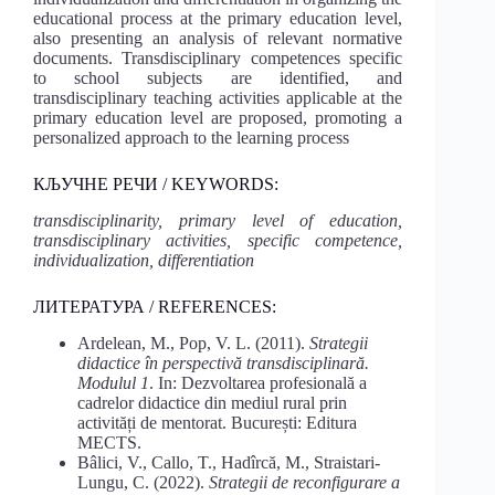
educational process at the primary education level,
also presenting an analysis of relevant normative
documents. Transdisciplinary competences specific
to school subjects are identified, and
transdisciplinary teaching activities applicable at the
primary education level are proposed, promoting a
personalized approach to the learning process
КЉУЧНЕ РЕЧИ / KEYWORDS:
transdisciplinarity, primary level of education,
transdisciplinary activities, specific competence,
individualization, differentiation
ЛИТЕРАТУРА / REFERENCES:
Ardelean, M., Pop, V. L. (2011).
Strategii
didactice în perspectivă transdisciplinară.
Modulul 1
. In: Dezvoltarea profesională a
cadrelor didactice din mediul rural prin
activități de mentorat. București: Editura
MECTS.
Bâlici, V., Callo, T., Hadîrcă, M., Straistari-
Lungu, C. (2022).
Strategii de reconfigurare a