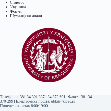
Синетос
Узданица
Форум
Шумадијски анали
Tелефон:
+ 381 34 301 337
,
34 372 601
| Факс: +381 34
370-299 | Електронска пошта:
ubkg@kg.ac.rs
|
Понедељак-петак 8:00/19:00