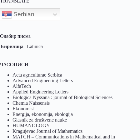
TRANSLATE
Serbian
Одабир писма
Ћирилица
|
Latinica
ЧАСОПИСИ
Acta agriculturae Serbica
Advanced Engineering Letters
AlfaTech
Applied Engineering Letters
Biologica Nyssana : journal of Biological Sciences
Chemia Naissensis
Ekonomist
Energija, ekonomija, ekologija
Glasnik za društvene nauke
HUMANOLOGY
Kragujevac Journal of Mathematics
MATCH – Communications in Mathematical and in