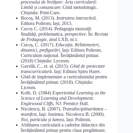
procesului de învățare: Aria curriculară:
Limbă și comunicare
: Ghid metodologic.
Chișinău: Print-Caro.
Bocoș, M. (2013).
Instruirea interactivă
.
Editura Polirom, Iași, 2013.
Cucoș C. (2014). Pedagogia muzeală:
finalități, problematica, perspective. În:
Revista
de Pedagogie
, anul LXII, nr.1.
Cucoș, C. (2017).
Educația. Reîntemeieri,
dinamici, prefigurări
. Iași: Editura Polirom.
Curriculum național. Învățământul primar.
(2018) Chișinău: Lyceum.
Gavrilă, C., et. al. (2015).
Ghid de proiectare
transcurriculară
. Iași: Editura Spiru Haret.
Ghid de implementare a curriculumului pentru
învățământul primar. (2018). Chișinău:
Liceum.
Kolb, D. (1984)
Experiential Learning as the
Science of Learning and Development.
Englewood Cliffs
, NJ: Prentice Hall.
Nicolescu, B. (2007).
Transdisciplinaritatea –
manifest
, Iaşi: Junimea. Nicolescu B. (2000).
Noi, particula şi lumea
, Iași: Polirom.
Abilitarea curriculară a cadrelor didactice din
învățământul primar pentru clasa pregătitoare.