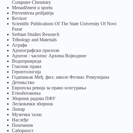
Computer Chemistry
Menadžment u sportu
Preventivna pedijatrija
Revizor
Scientific Publications Of The State University Of Novi
Pazar
Serbian Studies Research
Tribology and Materials
Аграфа
Археографски прилози
Археон : часопис Архива Војводине
Водопривреда
Гласник права
Геронтологија
Годишњак Међ. фил. школе Феликс Ромулијана
Детињство
Европска ревија за право осигурања
Eтноботаника
Зборник радова ПФУ
Лесковачки зборник
Липар
Музички талас
Наслеђе
Пешчаник
Саборност