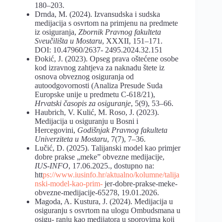
180–203.
Drnda, M. (2024). Izvansudska i sudska
medijacija s osvrtom na primjenu na predmete
iz osiguranja,
Zbornik Pravnog fakulteta
Sveučilišta u Mostaru
, XXXII, 151–171.
DOI: 10.47960/2637- 2495.2024.32.151
Đokić, J. (2023). Opseg prava oštećene osobe
kod izravnog zahtjeva za naknadu štete iz
osnova obveznog osiguranja od
autoodgovornosti (Analiza Presude Suda
Europske unije u predmetu C-618/21),
Hrvatski časopis za osiguranje
, 5(9), 53–66.
Haubrich, V. Kulić, M. Roso, J. (2023).
Medijacija u osiguranju u Bosni i
Hercegovini,
Godišnjak
Pravnog fakulteta
Univerziteta u Mostaru
, 7(7), 7–36.
Lučić, D. (2025). Talijanski model kao primjer
dobre prakse „meke” obvezne medijacije,
IUS-INFO
, 17.06.2025., dostupno na:
htt
ps://www.iusinfo.hr/aktualno/kolumne/talija
nski-model-kao-prim-
jer-dobre-prakse-meke-
obvezne-medijacije-65278, 19.01.2026.
Magoda, A. Kustura, J. (2024). Medijacija u
osiguranju s osvrtom na ulogu Ombudsmana u
osigu- ranju kao medijatora u sporovima koji