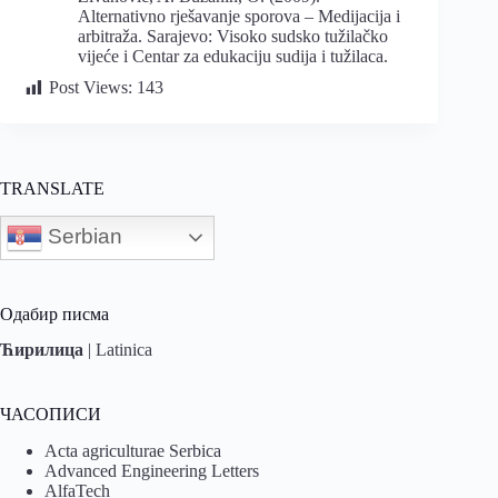
Alternativno rješavanje sporova – Medijacija i
arbitraža. Sarajevo: Visoko sudsko tužilačko
vijeće i Centar za edukaciju sudija i tužilaca.
Post Views:
143
TRANSLATE
Serbian
Одабир писма
Ћирилица
|
Latinica
ЧАСОПИСИ
Acta agriculturae Serbica
Advanced Engineering Letters
AlfaTech