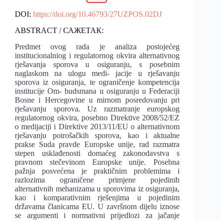
DOI:
https://doi.org/10.46793/27UZPOS.02DJ
ABSTRACT / САЖЕТАК:
Predmet ovog rada je analiza postojećeg
institucionalniog i regulatornog okvira alternativnog
rješavanja sporova u osiguranju, s posebnim
naglaskom na ulogu medi- jacije u rješavanju
sporova iz osiguranja, te ograničenje kompetencija
institucije Om- budsmana u osiguranju u Federaciji
Bosne i Hercegovine u mirnom posredovanju pri
rješavanju sporova. Uz razmatranje europskog
regulatornog okvira, posebno Direktive 2008/52/EZ
o medijaciji i Direktive 2013/11/EU o alternativnom
rješavanju potrošačkih sporova, kao i aktualne
prakse Suda pravde Europske unije, rad razmatra
stepen usklađenosti domaćeg zakonodavstva s
pravnom stečevinom Europske unije. Posebna
pažnja posvećena je praktičnim problemima i
razlozima ograničene primjene pojedinih
alternativnih mehanizama u sporovima iz osiguranja,
kao i komparativnim rješenjima u pojedinim
državama članicama EU. U završnom dijelu iznose
se argumenti i normativni prijedlozi za jačanje