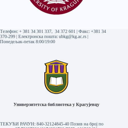
Tелефон:
+ 381 34 301 337
,
34 372 601
| Факс: +381 34
370-299 | Електронска пошта:
ubkg@kg.ac.rs
|
Понедељак-петак 8:00/19:00
Универзитетска библиотека у Крагујевцу
ТЕКУЋИ РАЧУН: 840-32124845-40 Позив на број по