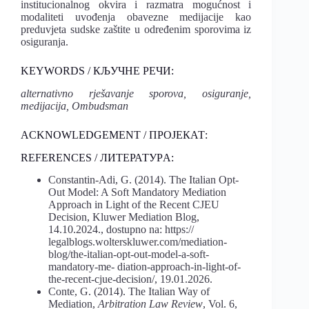
institucionalnog okvira i razmatra mogućnost i
modaliteti uvođenja obavezne medijacije kao
preduvjeta sudske zaštite u određenim sporovima iz
osiguranja.
KEYWORDS / КЉУЧНЕ РЕЧИ:
alternativno rješavanje sporova, osiguranje,
medijacija, Ombudsman
ACKNOWLEDGEMENT / ПРОЈЕКАТ:
REFERENCES / ЛИТЕРАТУРA:
Constantin-Adi, G. (2014). The Italian Opt-
Out Model: A Soft Mandatory Mediation
Approach in Light of the Recent CJEU
Decision, Kluwer Mediation Blog,
14.10.2024., dostupno na: https://
legalblogs.wolterskluwer.com/mediation-
blog/the-italian-opt-out-model-a-soft-
mandatory-me- diation-approach-in-light-of-
the-recent-cjue-decision/, 19.01.2026.
Conte, G. (2014). The Italian Way of
Mediation,
Arbitration
Law
Review
, Vol. 6,