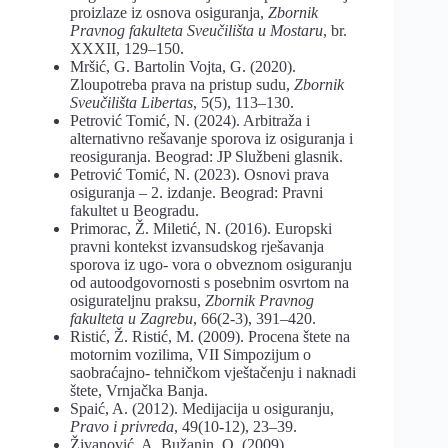
proizlaze iz osnova osiguranja,
Zbornik
Pravnog fakulteta Sveučilišta u Mostaru
, br.
XXXII, 129–150.
Mršić, G. Bartolin Vojta, G. (2020).
Zloupotreba prava na pristup sudu,
Zbornik
Sveučilišta
Libertas
, 5(5), 113–130.
Petrović Tomić, N. (2024). Arbitraža i
alternativno rešavanje sporova iz osiguranja i
reosiguranja. Beograd: JP Službeni glasnik.
Petrović Tomić, N. (2023). Osnovi prava
osiguranja – 2. izdanje. Beograd: Pravni
fakultet u Beogradu.
Primorac, Ž. Miletić, N. (2016). Europski
pravni kontekst izvansudskog rješavanja
sporova iz ugo- vora o obveznom osiguranju
od autoodgovornosti s posebnim osvrtom na
osigurateljnu praksu,
Zbornik Pravnog
fakulteta u Zagrebu
, 66(2-3), 391–420.
Ristić, Ž. Ristić, M. (2009). Procena štete na
motornim vozilima, VII Simpozijum o
saobraćajno- tehničkom vještačenju i naknadi
štete, Vrnjačka Banja.
Spaić, A. (2012). Medijacija u osiguranju,
Pravo
i
privreda
, 49(10-12), 23–39.
Živanović, A. Bužanin, O. (2009).