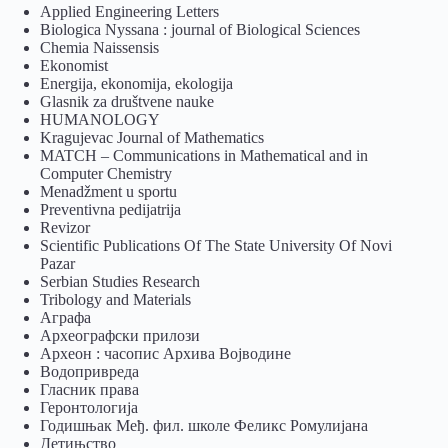
Applied Engineering Letters
Biologica Nyssana : journal of Biological Sciences
Chemia Naissensis
Ekonomist
Energija, ekonomija, ekologija
Glasnik za društvene nauke
HUMANOLOGY
Kragujevac Journal of Mathematics
MATCH – Communications in Mathematical and in
Computer Chemistry
Menadžment u sportu
Preventivna pedijatrija
Revizor
Scientific Publications Of The State University Of Novi
Pazar
Serbian Studies Research
Tribology and Materials
Аграфа
Археографски прилози
Археон : часопис Архива Војводине
Водопривреда
Гласник права
Геронтологија
Годишњак Међ. фил. школе Феликс Ромулијана
Детињство