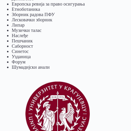
Европска ревија за право осигурања
Eтноботаника
Зборник радова ПФУ
Лесковачки зборник
Липар
Музички талас
Наслеђе
Пешчаник
Саборност
Синетос
Узданица
Форум
Шумадијски анали