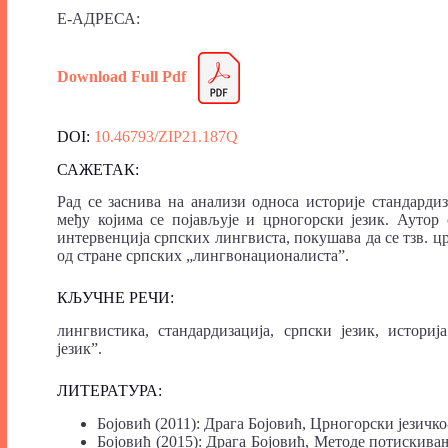
Е-АДРЕСА:
Download Full Pdf
DOI:
10.46793/ZIP21.187Q
САЖЕТАК:
Рад се заснива на анализи односа историје стандарди
међу којима се појављује и црногорски језик. Аутор 
интервенција српских лингвиста, покушава да се тзв. цр
од стране српских „лингвонационалиста”.
КЉУЧНЕ РЕЧИ:
лингвистика, стандардизација, српски језик, историј
језик”.
ЛИТЕРАТУРА:
Бојовић (2011): Драга Бојовић, Црногорски језич
Бојовић (2015): Драга Бојовић, Методе потискива