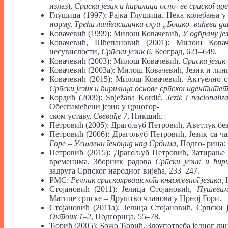
излаз),
Српски језик и ћирилица осно-
ве српског и
Глушица (1997): Рајка Глушица, Нека колебања 
норму,
Трећи лингвистички скуп „Бошко-
вићеви д
Ковачевић (1999): Милош Ковачевић,
У одбрану је
Ковачевић, Шћепановић (2001): Милош Кова
несувислости,
Српски језик 6
, Београд, 621–649.
Ковачевић (2003): Милош Ковачевић,
Српски језик 
Ковачевић (2003а): Милош Ковачевић, Језик и ли
Ковачевић (2015): Милош Ковачевић, Актуелно ст
Српски језик и ћирилица основе српског идентите
Кордић (2009): Snježana Kordić,
Jezik i nacionaliz
Обеспамећени језик у црногор-
ском уставу,
Свевиђе
7, Никшић.
Петровић (2005): Драгољуб Петровић, Аветлук без
Петровић (2006): Драгољуб Петровић, Језик са ч
Горе – Уставни геноцид над Србима
, Подго- рица:
Петровић (2015): Драгољуб Петровић, Затирање
временима, Зборник радова
Српски језик и ћир
задруга Српског народног вијећа, 233–247.
РМС:
Речник српскохрватскога књижевног језика,
Стојановић (2011): Јелица Стојановић,
Путевим
Матице српске – Друштво чланова у Црној Гори.
Стојановић (2011а): Јелица Стојановић, Српски 
Октоих 1‒2
, Подгорица, 55–78.
Ћорић (2005): Божо Ћорић, Злоупотреба једног ли