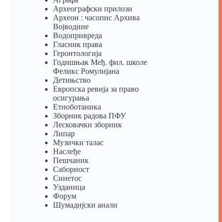
Археографски прилози
Археон : часопис Архива
Војводине
Водопривреда
Гласник права
Геронтологија
Годишњак Међ. фил. школе
Феликс Ромулијана
Детињство
Европска ревија за право
осигурања
Eтноботаника
Зборник радова ПФУ
Лесковачки зборник
Липар
Музички талас
Наслеђе
Пешчаник
Саборност
Синетос
Узданица
Форум
Шумадијски анали