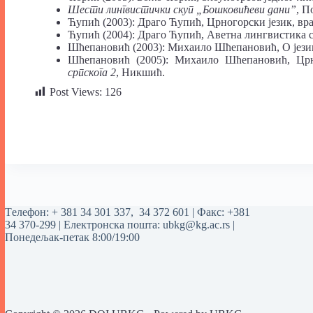
Шести лингвистички скуп „Бошковићеви дани”
, П
Ћупић (2003): Драго Ћупић, Црногорски језик, вра
Ћупић (2004): Драго Ћупић, Аветна лингвистика 
Шћепановић (2003): Михаило Шћепановић, О јези
Шћепановић (2005): Михаило Шћепановић, Цр
српскога 2
, Никшић.
Post Views:
126
Tелефон:
+ 381 34 301 337
,
34 372 601
| Факс: +381
34 370-299 | Електронска пошта:
ubkg@kg.ac.rs
|
Понедељак-петак 8:00/19:00