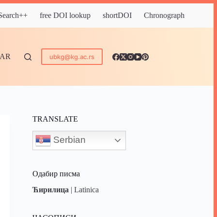
 Search++
free DOI lookup
shortDOI
Chronograph
DAR
ubkg@kg.ac.rs
TRANSLATE
Serbian
Одабир писма
Ћирилица
|
Latinica