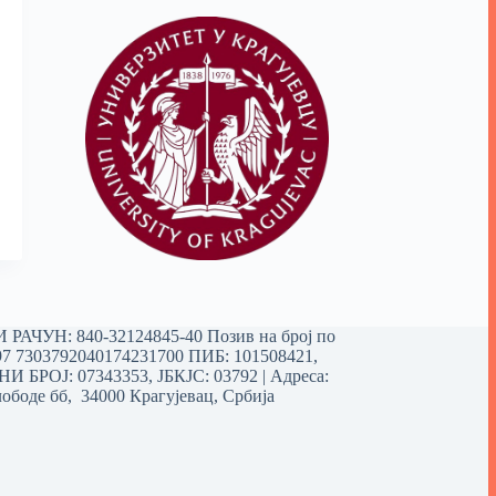
РАЧУН: 840-32124845-40 Позив на број по
97 7303792040174231700
ПИБ: 101508421,
 БРОЈ: 07343353, ЈБКЈС: 03792 | Aдреса:
ободе бб, 34000 Крагујевац, Србија