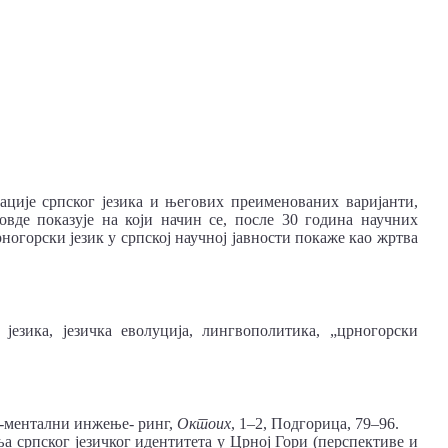
зације српског језика и његових преименованих варијанти,
овде показује на који начин се, после 30 година научних
ногорски језик у српској научној јавности покаже као жртва
а језика, језичка еволуција, лингвополитика, „црногорски
ко-ментални инжење- ринг,
Октоих
, 1‒2, Подгорица, 79–96.
ња српског језичког идентитета у Црној Гори (перспективе и