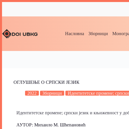
Насловна
Зборници
Моногра
ОГЛУШЕЊЕ О СРПСКИ ЈЕЗИК
2022
Зборници
Идентитетске промене; српски
Идентитетске промене; српски језик и књижевност у доб
АУТОР: Михаило М. Шћепановић