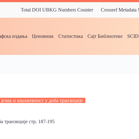
Total DOI UBKG Numbers Counter
Crossref Metadata
фска издања
Ценовник
Статистика
Сајт Библиотеке
SCI
 језик и књижевност у доба транзиције
а транзиције стр. 187-195