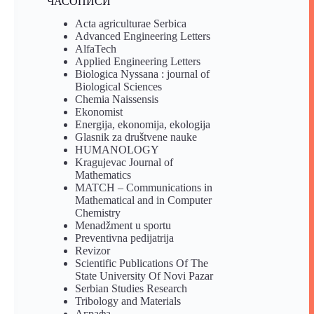
ЧАСОПИСИ
Acta agriculturae Serbica
Advanced Engineering Letters
AlfaTech
Applied Engineering Letters
Biologica Nyssana : journal of
Biological Sciences
Chemia Naissensis
Ekonomist
Energija, ekonomija, ekologija
Glasnik za društvene nauke
HUMANOLOGY
Kragujevac Journal of
Mathematics
MATCH – Communications in
Mathematical and in Computer
Chemistry
Menadžment u sportu
Preventivna pedijatrija
Revizor
Scientific Publications Of The
State University Of Novi Pazar
Serbian Studies Research
Tribology and Materials
Аграфа