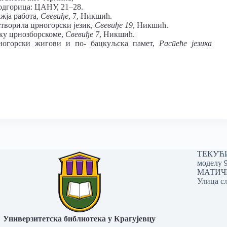
одгорица: ЦАНУ, 21–28.
жја работа,
Свевиђе
, 7, Никшић.
створила црногорски језик,
Свевиђе 19
, Никшић.
ку црнозборскоме,
Свевиђе 7
, Никшић.
ногорски жигови и по- бацкуљска памет,
Распеће језика
ТЕКУЋИ 
моделу 
МАТИЧНИ
Улица сл
Универзитетска библиотека у Крагујевцу