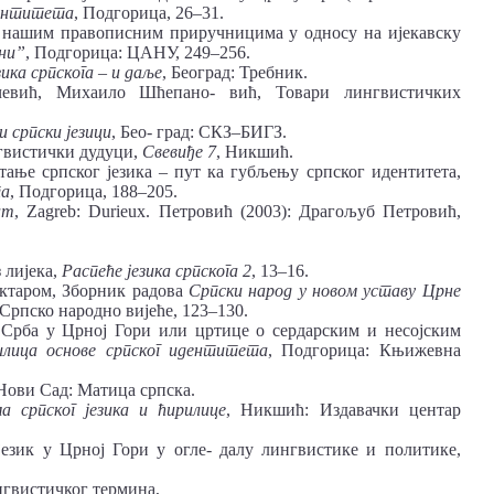
дентитета
, Подгорица, 26–31.
у нашим правописним приручницима у односу на ијекавску
ани”
, Подгорица: ЦАНУ, 249–256.
зика српскога
–
и даље
, Београд: Требник.
чевић, Михаило Шћепано- вић, Товари лингвистичких
и српски језици
, Бео- град: СКЗ‒БИГЗ.
нгвистички дудуци,
Свевиђе 7
, Никшић.
ање српског језика – пут ка губљењу српског идентитета,
та
, Подгорица, 188–205.
am
, Zagreb: Durieux. Петровић (2003): Драгољуб Петровић,
 лијека,
Распеће језика
српскога 2
, 13–16.
актаром, Зборник радова
Српски народ у новом уставу Црне
 Српско народно вијеће, 123–130.
 Срба у Црној Гори или цртице о сердарским и несојским
илица основе српског идентитета
, Подгорица: Књижевна
Нови Сад: Матица српска.
а српског језика и ћири
лице
, Никшић: Издавачки центар
језик у Црној Гори у огле- далу лингвистике и политике,
нгвистичког термина,