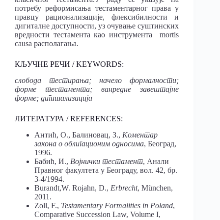
потребу реформисања тестаментарног права у
правцу рационализације, флексибилности и
дигиталне доступности, уз очување суштинских
вредности тестамента као инструмента mortis
causa располагања.
КЉУЧНЕ РЕЧИ / KEYWORDS:
слобода тестирања; начело формалности;
форме тестамента; ванредне завештајне
форме; дигитализација
ЛИТЕРАТУРА / REFERENCES:
Антић, О., Балиновац, З.,
Коментар
закона о облигационим односима
, Београд,
1996.
Бабић, И.,
Војнички тестамент
, Анали
Правног факултета у Београду, вол. 42, бр.
3-4/1994.
Burandt,W. Rojahn, D.,
Erbrecht
, München,
2011.
Zoll, F.,
Testamentary Formalities in Poland
,
Comparative Succession Law, Volume I,