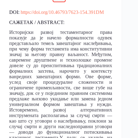
DOI:
https://doi.org/10.46793/7623-154.391DM
САЖЕТАК / ABSTRACT:
Историјски развој тестаментарног права
показује да је начело формалности одувек
представљало темељ завештајног наслеђивања,
при чему форма тестамента има конститутивни
значај за његову правну ваљаност. Међутим,
савремене друштвене и технолошке промене
довеле су до преиспитивања традиционалних
формалних захтева, нарочито у контексту
ванредних завештајних форми. Ове форме,
услед своје процедуралне сложености и
ограничене применљивости, све више губе на
значају, док се у појединим правним системима
предлаже њихово укидање или замена једном
универзалном формом завештања у нужди.
Истовремено, развој алтернативних
инструмената располагања за случај смрти —
као што су уговори о наслеђивању, поклони за
случај смрти и други наследноправни уговори
— доводи до функционалног потискивања
класичног тестамента.У раду се указује на