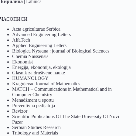
Ћирилица
|
Latinica
ЧАСОПИСИ
Acta agriculturae Serbica
Advanced Engineering Letters
AlfaTech
Applied Engineering Letters
Biologica Nyssana : journal of Biological Sciences
Chemia Naissensis
Ekonomist
Energija, ekonomija, ekologija
Glasnik za društvene nauke
HUMANOLOGY
Kragujevac Journal of Mathematics
MATCH – Communications in Mathematical and in
Computer Chemistry
Menadžment u sportu
Preventivna pedijatrija
Revizor
Scientific Publications Of The State University Of Novi
Pazar
Serbian Studies Research
Tribology and Materials