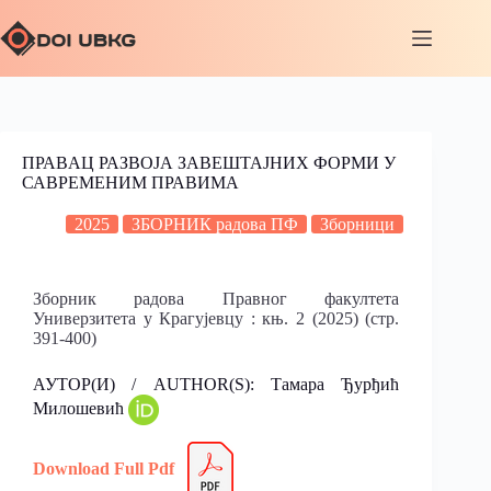
ПРАВAЦ РАЗВОЈА ЗАВЕШТАЈНИХ ФОРМИ У
САВРEМЕНИМ ПРАВИМА
2025
ЗБОРНИК радова ПФ
Зборници
Зборник радова Правног факултета
Универзитета у Крагујевцу : књ. 2 (2025) (стр.
391-400)
АУТОР(И) / AUTHOR(S): Тамара Ђурђић
Милошевић
Download Full Pdf