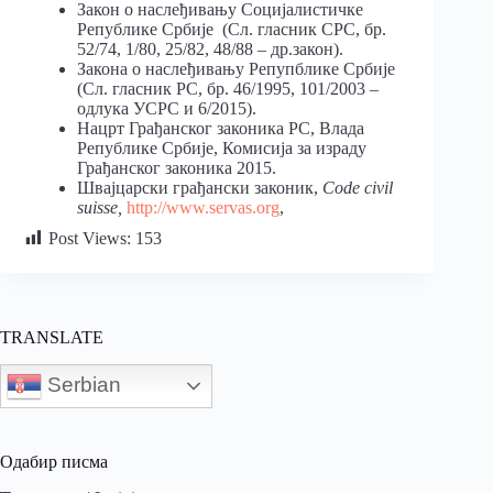
Закон о наслеђивању Социјалистичке
Републике Србије (Сл. гласник СРС, бр.
52/74, 1/80, 25/82, 48/88 – др.закон).
Закона о наслеђивању Репупблике Србије
(Сл. гласник РС, бр. 46/1995, 101/2003 –
одлука УСРС и 6/2015).
Нацрт Грађанског законика РС, Влада
Републике Србије, Комисија за израду
Грађанског законика 2015.
Швајцарски грађански законик,
Code civil
suisse,
http://www.servas.org
,
Post Views:
153
TRANSLATE
Serbian
Одабир писма