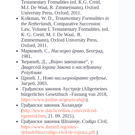
Testamentary Formalities (ed. K.G. Creid,
M.J. De Waal, R. Zimmermann), Oxford
University Press, Oxford, 2011.
Kolkman, W. D.,
Testamentary Formalities in
the Netherlands,
Comparative Succession
Law, Volume I, Testamentary Formalities, (ed.
K. G. Creid, M. J. De Waal, R.
Zimmermann), Oxford University Press,
Oxford, 2011.
Марковић, С.,
Наследно право
, Београд,
1981.
Ћеранић, Д., „Војно завештање“, у:
Двадесет година Закона о наслеђивању
Републике
Црнић, Ј.,
Ново насљедноправно уређење
,
Загреб, 2003.
Грађански законик Аустрије (Allgemeines
bürgerliches Gesetzbuch –Fassung von 2018,
https://www.jusline.at/gesetz/abgb
).
Грађански законик Холандије
(
http://www.dutchcivillaw.com/civilcod­
egeneral.htm
, 21. 09. 2021).
Грађански законик Шпаније,
Codigo Civil
,
https://www.iberred.org/sites/­
default/files/codigo-civil-de-espana.pdf
)
.