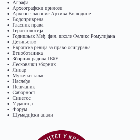
Аграфа
Археографски прилози
Археон : часопис Архива Војводине
Водопривреда
Гласник права
Геронтологија
Годишњак Међ. фил. школе Феликс Ромулијана
Детињство
Европска ревија за право осигурања
Eтноботаника
Зборник радова ПФУ
Лесковачки зборник
Липар
Музички талас
Наслеђе
Пешчаник
Саборност
Синетос
Узданица
Форум
Шумадијски анали