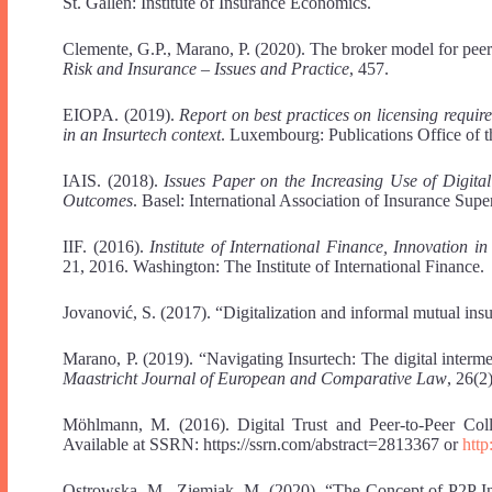
St. Gallen: Institute of Insurance Economics.
Clemente, G.P., Marano, P. (2020). The broker model for peer-
Risk and Insurance – Issues and Practice
, 457.
EIOPA. (2019).
Report on best practices on licensing require
in an Insurtech context
. Luxembourg: Publications Office of 
IAIS. (2018).
Issues Paper on the Increasing Use of Digita
Outcomes
. Basel: International Association of Insurance Supe
IIF. (2016).
Institute of International Finance, Innovation 
21, 2016. Washington: The Institute of International Finance.
Jovanović, S. (2017). “Digitalization and informal mutual ins
Marano, P. (2019). “Navigating Insurtech: The digital interm
Maastricht Journal of European and Comparative Law
, 26(2
Möhlmann, M. (2016). Digital Trust and Peer-to-Peer Coll
Available at SSRN: https://ssrn.com/abstract=2813367 or
http
Ostrowska, M., Ziemiak, M. (2020). “The Concept of P2P I