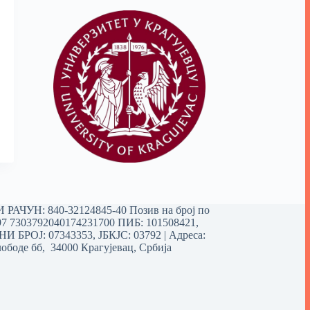
РАЧУН: 840-32124845-40 Позив на број по
97 7303792040174231700
ПИБ: 101508421,
 БРОЈ: 07343353, ЈБКЈС: 03792 | Aдреса:
ободе бб, 34000 Крагујевац, Србија