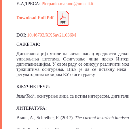
Е-АДРЕСА:
Pierpaolo.marano@unicatt.it.
Download Full Pdf
DOI:
10.46793/XXSav21.036M
САЖЕТАК:
Дигитализација утиче на читав ланац вредности делат
управљања штетама. Осигурање лица преко Интер
дигитализацијом. У овом раду се описују различити м
тржиштима осигурања. Циљ је да се истакну нека 
регулаторним оквиром ЕУ о осигурању.
КЉУЧНЕ РЕЧИ:
InsurTech
, осигурање лица са истим интересом, дигитали
ЛИТЕРАТУРА:
Braun, A., Schreiber, F. (2017).
The current insurtech landsca