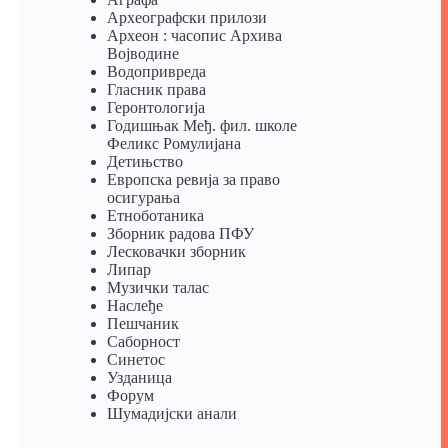
Археографски прилози
Археон : часопис Архива
Војводине
Водопривреда
Гласник права
Геронтологија
Годишњак Међ. фил. школе
Феликс Ромулијана
Детињство
Европска ревија за право
осигурања
Eтноботаника
Зборник радова ПФУ
Лесковачки зборник
Липар
Музички талас
Наслеђе
Пешчаник
Саборност
Синетос
Узданица
Форум
Шумадијски анали