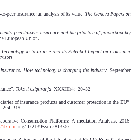
to-peer insurance: an analysis of its value,
The Geneva Papers on
ments, peer-to-peer insurance and the principle of proportionality
the European Union.
l Technology in Insurance and its Potential Impact on Consumer
rvisors.
in Insurance: How technology is changing the
industry
, September
urance”,
Tokovi osiguranja
, XXXIII(4), 20–32.
ediaries of insurance products and customer protection in the EU”,
), 294–315.
aborative Consumption Platforms: A mediation Analysis, 2016.
://dx.doi.
org/10.2139/ssrn.2813367
nsurance: A Review of the Literature and EIOPA Report”,
Prawo