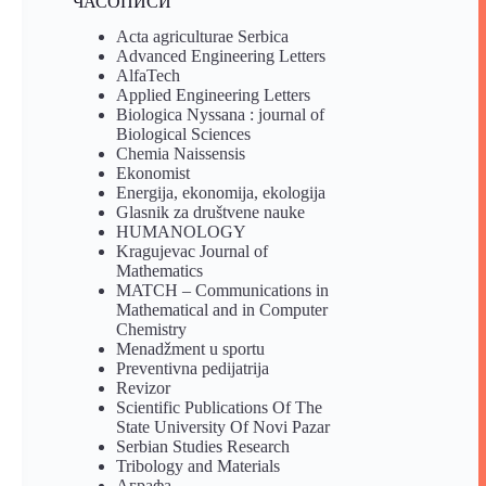
ЧАСОПИСИ
Acta agriculturae Serbica
Advanced Engineering Letters
AlfaTech
Applied Engineering Letters
Biologica Nyssana : journal of
Biological Sciences
Chemia Naissensis
Ekonomist
Energija, ekonomija, ekologija
Glasnik za društvene nauke
HUMANOLOGY
Kragujevac Journal of
Mathematics
MATCH – Communications in
Mathematical and in Computer
Chemistry
Menadžment u sportu
Preventivna pedijatrija
Revizor
Scientific Publications Of The
State University Of Novi Pazar
Serbian Studies Research
Tribology and Materials
Аграфа