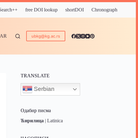
 Search++
free DOI lookup
shortDOI
Chronograph
DAR
ubkg@kg.ac.rs
TRANSLATE
Serbian
Одабир писма
Ћирилица
|
Latinica