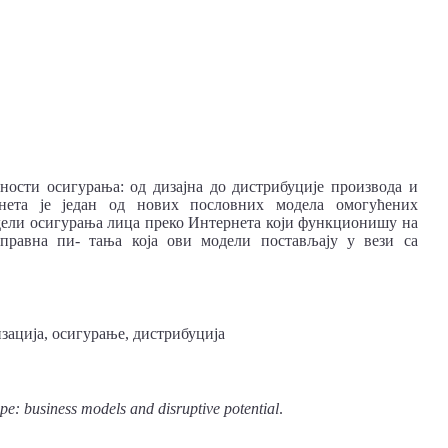
ности осигурања: од дизајна до дистрибуције производа и
нета је један од нових пословних модела омогућених
одели осигурања лица преко Интернета који функционишу на
правна пи- тања која ови модели постављају у вези са
зација, осигурање, дистрибуција
pe: business models and disruptive potential
.