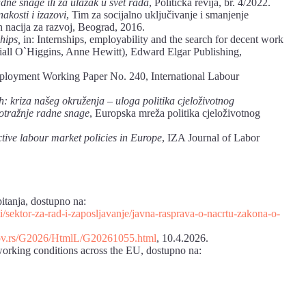
adne
snage
ili
za
ulazak
u
svet
rada
, Politička revija, br. 4/2022.
nakosti i izazovi
, Tim za socijalno uključivanje i smanjenje
 nacija za razvoj, Beograd, 2016.
ships,
in: Internships, employability and the search for decent work
all O`Higgins, Anne Hewitt), Edward Elgar Publishing,
ployment Working Paper No. 240, International Labour
: kriza našeg okruženja – uloga politika cjeloživotnog
otražnje radne snage
, Europska mreža politika cjeloživotnog
ive labour market policies in Europe
, IZA Journal of Labor
pitanja, dostupno na:
i/sektor-za-rad-i-zaposljavanje/javna-rasprava-o-nacrtu-zakona-o-
t.gov.rs/G2026/HtmlL/G20261055.html
, 10.4.2026.
orking conditions across the EU, dostupno na: