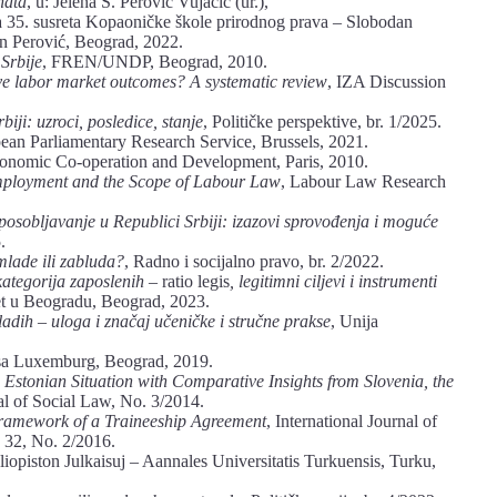
nata
, u: Jelena S. Perović Vujačić (ur.),
a 35. susreta Kopaoničke škole prirodnog prava – Slobodan
n Perović, Beograd, 2022.
Srbije
, FREN/UNDP, Beograd, 2010.
ve
labor market
outcomes? A
systematic
review
, IZA Discussion
rbiji: uzroci,
posledice, stanje
, Političke perspektive, br. 1/2025.
ean Parliamentary Research Service, Brussels, 2021.
conomic Co-operation and Development, Paris, 2010.
Employment and the Scope of Labour Law
, Labour Law Research
posobljavanje u Republici Srbiji: izazovi sprovođenja i moguće
.
mlade
ili
zabluda?
, Radno i socijalno pravo, br. 2/2022.
kategorija zaposlenih –
ratio legis
, legitimni ciljevi i instrumenti
itet u Beogradu, Beograd, 2023.
ladih
–
uloga
i
značaj učeničke i
stručne
prakse
, Unija
sa Luxemburg, Beograd, 2019.
Estonian
Situation
with
Comparative
Insights from Slovenia, the
al of Social Law, No. 3/2014.
Framework
of a
Traineeship Agreement
, International Journal of
 32, No. 2/2016.
liopiston Julkaisuj – Aannales Universitatis Turkuensis, Turku,