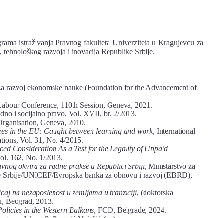
grama istraživanja Pravnog fakulteta Univerziteta u Kragujevcu za
e, tehnološkog razvoja i inovacija Republike Srbije.
 za razvoj ekonomske nauke (Foundation for the Advancement of
l Labour Conference, 110th Session, Geneva, 2021.
dno i socijalno pravo, Vol. XVII, br. 2/2013.
 Organisation, Geneva, 2010.
ees
in the
EU: Caught
between learning
and
work
, International
tions, Vol. 31, No. 4/2015.
uced
Consideration
As
a
Test
for
the
Legality of Unpaid
ol. 162, No. 1/2013.
avnog okvira za radne prakse u Republici Srbiji,
Ministarstvo za
like Srbije/UNICEF/Evropska banka za obnovu i razvoj (EBRD),
icaj
na
nezaposlenost
u
zemljama
u tranziciji
, (doktorska
du, Beograd, 2013.
Policies
in
the
Western
Balkans
, FCD, Belgrade, 2024.