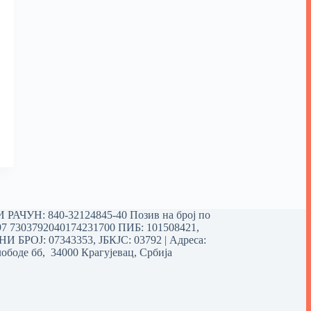
РАЧУН: 840-32124845-40 Позив на број по
97 7303792040174231700
ПИБ: 101508421,
 БРОЈ: 07343353, ЈБКЈС: 03792 | Aдреса:
ободе бб, 34000 Крагујевац, Србија