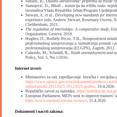
Sekulić, B.,
Dualno
obrazovanje:
priprema
za
tržište
r
Stanojević, D.,
Mladi – tranzicija ka tržištu rada: nejed
siromaštva/Vlada Republike Srbije/Program Ujedinjenih
Stewart, A.
et
al.
,
Developing
new standards
for intern
experience (eds. Andrew Stewart, Rosemary Owens, Ni
Chelthenham, 2021.
The
regulation
of
internships:
A
comparative
study
, Em
Organisation, Geneva, 2018.
Hughes, D., Borbély-Pecze, T.B.,
Nezaposlenost mladih
profesionalnog usmjeravanja u razmatranju ponude i p
profesionalnog usmjeravanja (ELGPN), Zagreb, 2012.
Caliendo, M., Schmidl, R.,
Youth unemployment and act
Policy, Vol. 5, No.1/2016.
Internet
izvori:
Ministarstvo za rad, zapošljavanje boračka i socijalna 
https://www.minrzs.gov.rs/sr/dokumenti/predlozi-i-nacrt
radnoj-praski-28112025-18122025-godine
, 10.4.2026.
Republički zavod za statistiku,
https://publikacije.sta
European Parliament, MEPs seek to improve trainees’ w
https://www.europarl.europa.eu/news
, 11.4.2026.
Dokumenti
i
nacrti
zakona: