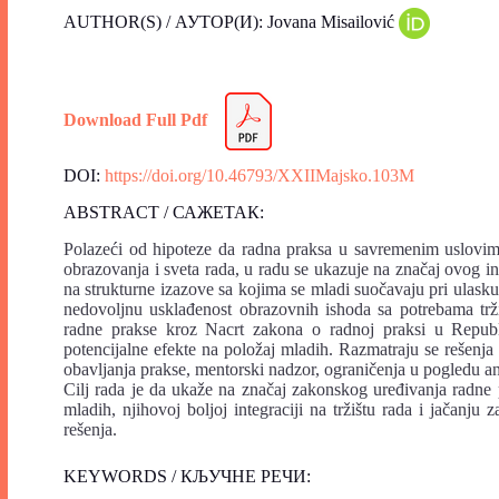
AUTHOR(S) / АУТОР(И): Jovana Misailović
Download Full Pdf
DOI:
https://doi.org/10.46793/XXIIMajsko.103M
ABSTRACT / САЖЕТАК:
Polazeći od hipoteze da radna praksa u savremenim uslovim
obrazovanja i sveta rada, u radu se ukazuje na značaj ovog i
na strukturne izazove sa kojima se mladi suočavaju pri ulasku 
nedovoljnu usklađenost obrazovnih ishoda sa potrebama trži
radne prakse kroz Nacrt zakona o radnoj praksi u Republic
potencijalne efekte na položaj mladih. Razmatraju se rešenja 
obavljanja prakse, mentorski nadzor, ograničenja u pogledu a
Cilj rada je da ukaže na značaj zakonskog uređivanja radne
mladih, njihovoj boljoj integraciji na tržištu rada i jačanj
rešenja.
KEYWORDS / КЉУЧНЕ РЕЧИ: