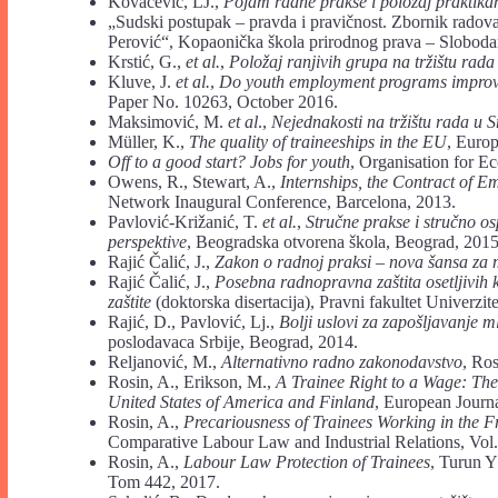
Kovačević, LJ.,
Pojam
radne
prakse
i
položaj
praktika
„Sudski postupak – pravda i pravičnost. Zbornik radov
Perović“, Kopaonička škola prirodnog prava – Sloboda
Krstić, G.,
et
al.
,
Položaj
ranjivih
grupa
na
tržištu
rada
Kluve, J.
et
al.
,
Do
youth employment
programs impro
Paper No. 10263, October 2016.
Maksimović, M.
et
al
.,
Nejednakosti
na tržištu
rada u
S
Müller, K.,
The
quality
of traineeships
in the
EU
, Europ
Off to a good start? Jobs for youth
, Organisation for E
Owens, R., Stewart, A.,
Internships, the Contract of 
Network Inaugural Conference, Barcelona, 2013.
Pavlović-Križanić, T.
et al.
,
Stručne prakse i stručno os
perspektive
, Beogradska otvorena škola, Beograd, 2015
Rajić Čalić, J.,
Zakon
o
radnoj
praksi
–
nova
šansa
za
Rajić Čalić, J.,
Posebna radnopravna zaštita osetljivih 
zaštite
(doktorska disertacija), Pravni fakultet Univerz
Rajić, D., Pavlović, Lj.,
Bolji
uslovi
za
zapošljavanje m
poslodavaca Srbije, Beograd, 2014.
Reljanović, M.,
Alternativno
radno
zakonodavstvo
, Ro
Rosin, A., Erikson, M.,
A
Trainee
Right
to
a
Wage:
The
United States of America and Finland
, European Journ
Rosin, A.,
Precariousness
of Trainees
Working in
the 
Comparative Labour Law and Industrial Relations, Vol.
Rosin, A.,
Labour Law Protection of Trainees
, Turun Y
Tom 442, 2017.