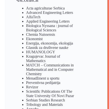
ЧАСОПИСИ
Acta agriculturae Serbica
Advanced Engineering Letters
AlfaTech
Applied Engineering Letters
Biologica Nyssana : journal of
Biological Sciences
Chemia Naissensis
Ekonomist
Energija, ekonomija, ekologija
Glasnik za društvene nauke
HUMANOLOGY
Kragujevac Journal of
Mathematics
MATCH – Communications in
Mathematical and in Computer
Chemistry
Menadžment u sportu
Preventivna pedijatrija
Revizor
Scientific Publications Of The
State University Of Novi Pazar
Serbian Studies Research
Tribology and Materials
Аграфа