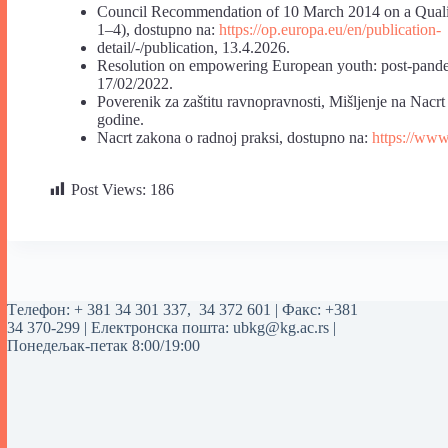
Council Recommendation of 10 March 2014 on a Quality
1–4), dostupno na:
https://op.europa.eu/en/publication-
detail/-/publication, 13.4.2026.
Resolution on empowering European youth: post-pand
17/02/2022.
Poverenik za zaštitu ravnopravnosti, Mišljenje na Nacr
godine.
Nacrt zakona o radnoj praksi, dostupno na:
https://www
Post Views:
186
Tелефон:
+ 381 34 301 337
,
34 372 601
| Факс: +381
34 370-299 | Електронска пошта:
ubkg@kg.ac.rs
|
Понедељак-петак 8:00/19:00