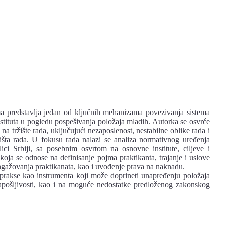
a predstavlja jedan od ključnih mehanizama povezivanja sistema
nstituta u pogledu pospešivanja položaja mladih. Autorka se osvrće
na tržište rada, uključujući nezaposlenost, nestabilne oblike rada i
šta rada. U fokusu rada nalazi se analiza normativnog uređenja
i Srbiji, sa posebnim osvrtom na osnovne institute, ciljeve i
koja se odnose na definisanje pojma praktikanta, trajanje i uslove
ngažovanja praktikanata, kao i uvođenje prava na naknadu.
 prakse kao instrumenta koji može doprineti unapređenju položaja
u zapošljivosti, kao i na moguće nedostatke predloženog zakonskog