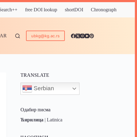
 Search++
free DOI lookup
shortDOI
Chronograph
DAR
ubkg@kg.ac.rs
TRANSLATE
Serbian
Одабир писма
Ћирилица
|
Latinica