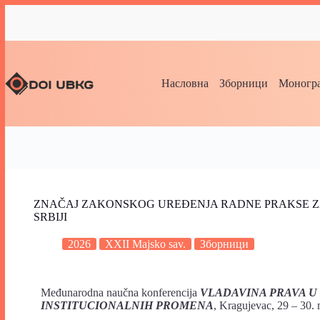
Насловна
Зборници
Моногра
ZNAČAJ ZAKONSKOG UREĐENJA RADNE PRAKSE ZA
SRBIJI
2026
XXII Majsko sav.
Зборници
Međunarodna naučna konferencija
VLADAVINA PRAVA U
INSTITUCIONALNIH PROMENA
, Kragujevac, 29 – 30. 