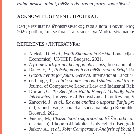
radna praksa, mladi, tržište rada, radno pravo, zapošljivost.
ACKNOWLEDGEMENT / ПРОЈЕКАТ:
Rad je rezultat naučnoistraživačkog rada autora u okviru Pro
2026. godinu, koji se finansira iz sredstava Ministarstva nauk
REFERENES / ЛИТЕРАТУРA:
Aleksić, D.
et al.
,
Youth Situation in Serbia
, Fondacija
Economics), UNICEF, Beograd, 2021.
A
framework
for
quality
apprenticeships
, Internationa
Banović, B.,
Položaj
mladih
na
tržištu
rada
u
Srbiji
, Ra
Global
trends
for
youth.
Geneva
, International Labour
de Lange, T.,
Third country
national students
and train
Journal of Comparative Labour Law and Industrial Rela
Durrant, C.,
To
Benefit
or
Not
to
Benefit:
Mutually
Ind
Internships
, University of Pennsylvania Law Review, V
Žarković, J.,
et al.
,
Ex-ante analiza o uspostavljanju pr
rad, zapošljavanje, boračka i socijalna pitanja Repub
Beograd, 2021.
Jandrić, M.,
Fleksibilnost
i
sigurnost
na
tržištu
rada
i
ut
disertacija), Ekonomski fakultet, Univerzitet u Beogra
Jerkov, A.,
et
al.,
Joint
Comparative
Analysis
of
Youth