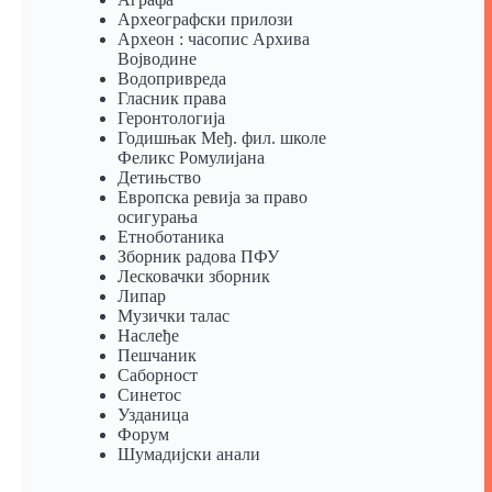
Археографски прилози
Археон : часопис Архива
Војводине
Водопривреда
Гласник права
Геронтологија
Годишњак Међ. фил. школе
Феликс Ромулијана
Детињство
Европска ревија за право
осигурања
Eтноботаника
Зборник радова ПФУ
Лесковачки зборник
Липар
Музички талас
Наслеђе
Пешчаник
Саборност
Синетос
Узданица
Форум
Шумадијски анали