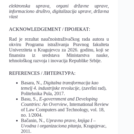
elektronska uprava, organi državne uprave,
informaciono društvo, digitalizacija uprave, državna
vlast
ACKNOWLEDGEMENT / ПРОЈЕКАТ:
Rad je rezultat naučnoistraživačkog rada autora u
okviru Programa istraživanja Pravnog fakulteta
Univerziteta u Kragujevcu za 2026. godinu, koji se
finansira iz sredstava Ministarstva nauke,
tehnološkog razvoja i inovacija Republike Srbije.
REFERENCES / ЛИТЕРАТУРA:
Basara, N.,
Digitalna
transformacija
kao
temelj
4.
industrijske
revolucije
, (završni rad),
Politehnika Pula, 2017.
Basu, S.,
E-government
and
Developing
Countries:
An
Overview
, International Review
of Law Computers and Technology, vol. 18,
no. 1/2004.
Bačanin, N.,
Upravno
pravo,
knjiga
I
–
Uvodna
i
organizaciona
pitanja
, Kragujevac,
2011.