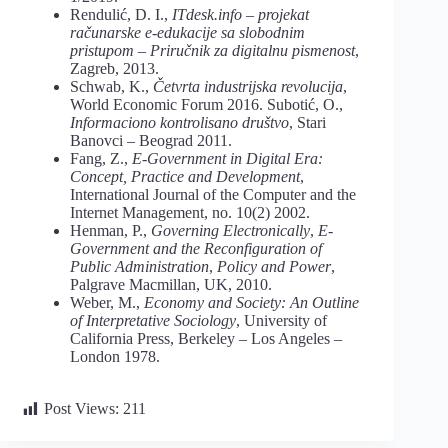
Rendulić, D. I.,
ITdesk.info
–
projekat
računarske
e-edukacije
sa
slobodnim
pristupom
– Priručnik
za
digitalnu
pismenost
,
Zagreb, 2013.
Schwab, K.,
Četvrta industrijska revolucija
,
World Economic Forum 2016. Subotić, O.,
Informaciono
kontrolisano
društvo
, Stari
Banovci – Beograd 2011.
Fang, Z.,
E-Government
in
Digital Era:
Concept,
Practice
and Development
,
International Journal of the Computer and the
Internet Management, no. 10(2) 2002.
Henman, P.,
Governing
Electronically
,
E-
Government
and
the
Reconfiguration
of
Public
Administration
,
Policy and Power
,
Palgrave Macmillan, UK, 2010.
Weber, M.,
Economy
and
Society:
An
Outline
of
Interpretative
Sociology
, University of
California Press, Berkeley – Los Angeles –
London 1978.
Post Views:
211