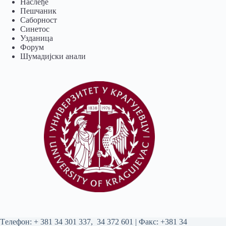
Наслеђе
Пешчаник
Саборност
Синетос
Узданица
Форум
Шумадијски анали
Tелефон:
+ 381 34 301 337
,
34 372 601
| Факс: +381 34