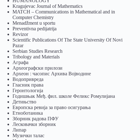
HUMANOLOGY
Kragujevac Journal of Mathematics
MATCH – Communications in Mathematical and in
Computer Chemistry
Menadžment u sportu
Preventivna pedijatrija
Revizor
Scientific Publications Of The State University Of Novi
Pazar
Serbian Studies Research
Tribology and Materials
Аграфа
Археографски прилози
Археон : часопис Архива Војводине
Водопривреда
Гласник права
Геронтологија
Годишњак Међ. фил. школе Феликс Ромулијана
Детињство
Европска ревија за право осигурања
Eтноботаника
Зборник радова ПФУ
Лесковачки зборник
Липар
Музички талас