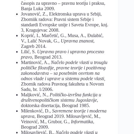
časopis za upravno – pravnu teoriju i praksu,
Banja Luka 2009.
Jovanović, Z., Elektronska uprava u Srbiji,
Zborniik radova: Pravni sistem Srbije i
standardi Evropske unije i Saveta Evrope, knj.
3, Kragujevac 2008.
Koprić, I., Marčetić, G., Musa, A., Đulabić,
V., Lalić Novak, G.,
Upravna
znanost
,
Zagreb 2014.
Lilić, S.
Upravno
pravo
i
upravno
procesno
pravo
, Beograd 2013.
Martinović, A.,
Načelo podele vlasti u trouglu
političke filozofije, pravne teorije i pozitivnog
zakonodavstva – sa posebnim osvrtom na
odnos vlade i uprave u sistemu podele vlasti,
Zbornik radova Pravnog fakulteta u Novom
Sadu, br. 1/2006.
Maljković, N.,
Političko-izvršna funkcija u
društvenopolitičkom sistemu Jugoslavije
,
doktorska disertacija, Beograd 1985.
Milenković, D.,
Savremene teorije i moderna
uprava
, Beograd 2019. Milosavljević, M.,
Veinović, M., Grubor, G.,
Informatika
,
Beograd 2009.
Milosavljević, B.,
Načelo podele vlasti u