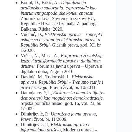
Bodul, D., Brkić, A.,
Digitalizacija
građanskog sudovanja: e-pravosuđe kao
instrument gospodarske konkurentnosti
,
Zbornik radova: Suvremeni izazovi EU,
Republike Hrvatske i zemalja Zapadnoga
Balkana, Rijeka, 2020.
Vučinić, D.,
Elektronska uprava – koncept i
usluge sa osvrtom na elektronsku upravu u
Republici Srbiji
, Glasnik prava, god. XI, br.
1/2020.
Vrček, N., Musa, A.,
E-uprava u Hrvatskoj:
Izazovi transformacije uprave u digitalnom
društvu
, Forum za javnu upravu – Uprava u
digitalno doba, Zagreb 2016.
Davinić, M., Todoroski, I.,
Elektronska
uprava
u
Republici
Srbiji
–
Trenutno
stanje
i
pravci
razvoja,
Pravni život, br. 10/2011.
Damnjanović, I.,
Elektronska demokratija (e-
democarcy) kao mogućnost demokratizacije
,
Srpska politička misao, god. 16, vol. 23, br.
1/2009.
Dimitrijević, P.,
Umrežena
javna
uprava
,
Pravni život, br. 11/2009.
Dimitrijević, P.,
Elektronska uprava
i
informaciono društvo
, Moderna uprava –