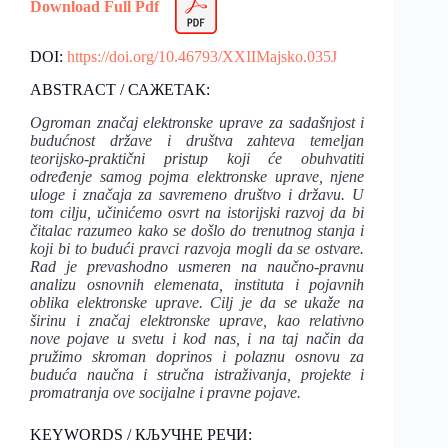
Download Full Pdf
DOI:
https://doi.org/10.46793/XXIIMajsko.035J
ABSTRACT / САЖЕТАК:
Ogroman značaj elektronske uprave za sadašnjost i
budućnost države i društva zahteva temeljan
teorijsko-praktični pristup koji će obuhvatiti
određenje samog pojma elektronske uprave, njene
uloge i značaja za savremeno društvo i državu. U
tom cilju, učinićemo osvrt na istorijski razvoj da bi
čitalac razumeo kako se došlo do trenutnog stanja i
koji bi to budući pravci razvoja mogli da se ostvare.
Rad je prevashodno usmeren na naučno-pravnu
analizu osnovnih elemenata, instituta i pojavnih
oblika elektronske uprave. Cilj je da se ukaže na
širinu i značaj elektronske uprave, kao relativno
nove pojave u svetu i kod nas, i na taj način da
pružimo skroman doprinos i polaznu osnovu za
buduća naučna i stručna istraživanja, projekte i
promatranja ove socijalne i pravne pojave.
KEYWORDS / КЉУЧНЕ РЕЧИ: