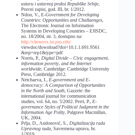
ustavu i ustavnoj praksi Republike Srbije
,
Pravni zapisi
,
god. III, br. 1/2012.
Ndou, V., E
-Government for Developing
Countries: Opportunities and Challaenges
,
The Electronic Journal on Information
Systems in Developing Countries – EJISDC,
no. 18/2004, str. 3, dostupno na:
http://citeseerx.ist.psu.edu/
viewdoc/download?doi=10.1.1.691.9561
&rep=rep1&type=pdf
Norris, P.,
Digital Divide – Civic engagement
,
information poverty
,
and the Internet
worldwide
, Cambridge: Cambridge University
Press, Cambridge 2012.
Netchaeva, I.,
E-government
and
E-
democracy:
A
Comparison of
Opportunities
in
the
North and
South
, Gazzete: the
international journal for communication
studies, vol. 64, no. 5/2002. Perri, P.,
E-
governance Styles of Political Judgment in the
Information Age Polity
, Palgrave Macmillan,
UK, 2004.
Prlja, D., Andonović, S.,
Digitalizacija
rada
Upravnog
suda,
Savremena uprava, br.
1/2019.