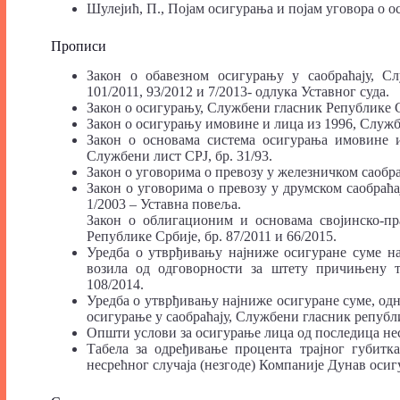
Шулејић, П., Појам осигурања и појам уговора о ос
Прописи
Закон о обавезном осигурању у саобраћају, Сл
101/2011, 93/2012 и 7/2013- одлука Уставног суда.
Закон о осигурању, Службени гласник Републике С
Закон о осигурању имовине и лица из 1996, Службе
Закон о основама система осигурања имовине и
Службени лист СРЈ, бр. 31/93.
Закон о уговорима о превозу у железничком саобра
Закон о уговорима о превозу у друмском саобраћа
1/2003 – Уставна повеља.
Закон о облигационим и основама својинско-пр
Републике Србије, бр. 87/2011 и 66/2015.
Уредба о утврђивању најниже осигуране суме н
возила од одговорности за штету причињену 
108/2014.
Уредба о утврђивању најниже осигуране суме, одн
осигурање у саобраћају, Службени гласник републи
Општи услови за осигурање лица од последица нес
Табела за одређивање процента трајног губитк
несрећног случаја (незгоде) Компаније Дунав осигу