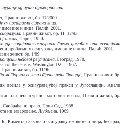
осигурању од ауто-одговорности
,
а,
Правни живот, бр. 11/2000.
ју су претрпела страна лица
,
 имовине и лица, Палић, 2001.
 споразума
, Правни живот, бр. 11- 12/93.
t francais,
Париз, 1950.
зација социјалног осигурања
према домаћим
организацијама
ени проблеми у осигурању имовине и лица, Палић, 2001.
авни живот, бр. 1/89.
концепт његовог регулисања,
Београд, 1978.
ureau of the census, Washington D.C., 1967.
, Правни живот, бр. 11/96.
ти моторних возила стране регистрације,
Правни живот, бр.
х возила у осигуравајућој пракси у Југославији, Анали
тог или неосигураног моторног возила, Правни живот, бр.
., Саобраћајно право, Нови Сад, 1988.
ста ин заваровање, Љубљана, 1969.
ћ, Б., Коментар Закона о осигурању имовине и лица, Београд,