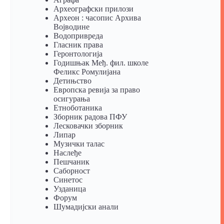
Археографски прилози
Археон : часопис Архива
Војводине
Водопривреда
Гласник права
Геронтологија
Годишњак Међ. фил. школе
Феликс Ромулијана
Детињство
Европска ревија за право
осигурања
Eтноботаника
Зборник радова ПФУ
Лесковачки зборник
Липар
Музички талас
Наслеђе
Пешчаник
Саборност
Синетос
Узданица
Форум
Шумадијски анали