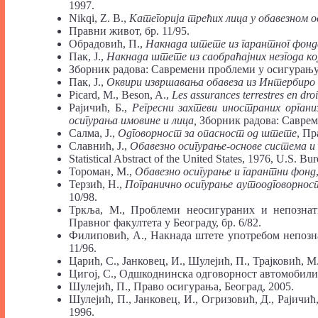
1997.
Nikqi, Z. B.,
Категорија
трећих лица
у обавезном 
Правни живот, бр. 11/95.
Обрадовић, П.,
Накнада штете из гарантног фонд
Пак, Ј.,
Накнада штете из саобраћајних незгода ко
Зборник радова: Савремени проблеми у осигурању
Пак, Ј.,
Оквири
извршавања обавеза
из Интербиро
Picard, M., Beson, A.,
Les assurances tеrrestrеs en droi
Рајичић, Б.,
Регресни
захтеви
иностраних органи
осигурања
имовине
и лица,
Зборник радова: Саврем
Салма, Ј.,
Одговорност за опасност од штете
, Пр
Славнић, Ј.,
Обавезно осигурање-основе система и 
Statistical Abstract of the United States, 1976, U.S. B
Тороман, М.,
Обавезно осигурање и гарантни фонд
Терзић, Н.,
Погранично осигурање аутоодговорнос
10/98.
Тркља, М., Проблеми неосигураних и непознати
Правног факултета у Београду, бр. 6/82.
Филиповић, А., Накнада штете употребом непозна
11/96.
Царић, С., Јанковец, И., Шулејић, П., Трајковић, М
Цигој, С., Одшкоднинска одговорност автомобили
Шулејић, П., Право осигурања, Београд, 2005.
Шулејић, П., Јанковец, И., Огризовић, Д., Рајичи
1996.