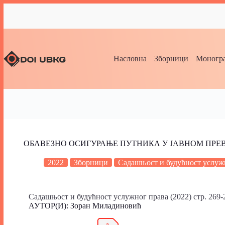
Насловна
Зборници
Моногра
ОБАВЕЗНО ОСИГУРАЊЕ ПУТНИКА У ЈАВНОМ ПРЕ
2022
Зборници
Садашњост и будућност услуж
Садашњост и будућност услужног права (2022) стр. 269-
АУТОР(И): Зоран Миладиновић