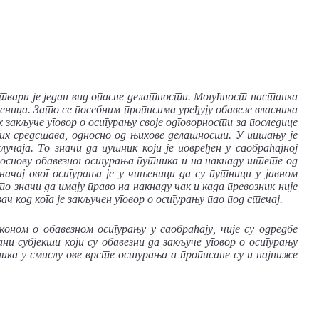
ствари је један вид опасне делатности. Могућност настанка
њеница. Зато се посебним прописима уређују обавезе власника
закључе уговор о осигурању своје одговорности за последице
их средстава, односно од њихове делатности. У питању је
лучаја. То значи да путник који је повређен у саобраћајној
о основу обавезног осигурања путника и на накнаду штете од
начај овог осигурања је у чињеници да су путници у јавном
о значи да имају право на накнаду чак и када превозник није
ач код кога је закључен уговор о осигурању пао под стечај.
оном о обавезном осигурању у саобраћају, чије су одредбе
и субјекти који су обавезни да закључе уговор о осигурању
ника у смислу ове врсте осигурања а прописане су и најниже