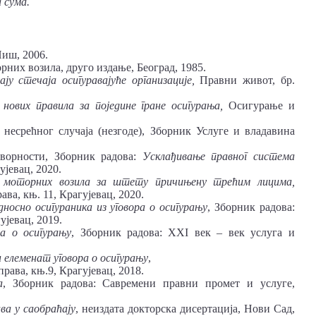
а сума.
Ниш, 2006.
рних возила, друго издање, Београд, 1985.
ају стечаја осигуравајуће организације,
Правни живот, бр.
ових правила за поједине гране осигурања,
Осигурање и
несрећног случаја (незгоде), Зборник Услуге и владавина
оворности, Зборник радова:
Усклађивање
правног
система
гујевац, 2020.
моторних
возила
за
штету
причињену трећим лицима,
ва, књ. 11, Крагујевац, 2020.
односно осигураника
из уговора о осигурању
, Зборник радова:
ујевац, 2019.
ра о осигурању
, Зборник радова: XXI век – век услуга и
 елеменат уговора о осигурању
,
рава, књ.9, Крагујевац, 2018.
а
, Зборник радова: Савремени правни промет и услуге,
ава
у саобраћају
, неиздата докторска дисертација, Нови Сад,