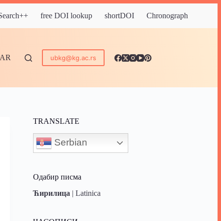
 Search++
free DOI lookup
shortDOI
Chronograph
DAR
ubkg@kg.ac.rs
TRANSLATE
Serbian
Одабир писма
Ћирилица
|
Latinica