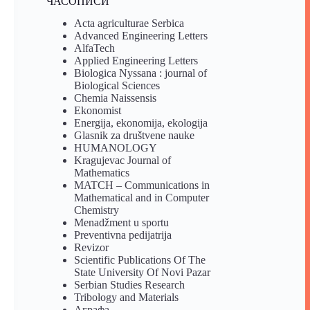
ЧАСОПИСИ
Acta agriculturae Serbica
Advanced Engineering Letters
AlfaTech
Applied Engineering Letters
Biologica Nyssana : journal of
Biological Sciences
Chemia Naissensis
Ekonomist
Energija, ekonomija, ekologija
Glasnik za društvene nauke
HUMANOLOGY
Kragujevac Journal of
Mathematics
MATCH – Communications in
Mathematical and in Computer
Chemistry
Menadžment u sportu
Preventivna pedijatrija
Revizor
Scientific Publications Of The
State University Of Novi Pazar
Serbian Studies Research
Tribology and Materials
Аграфа