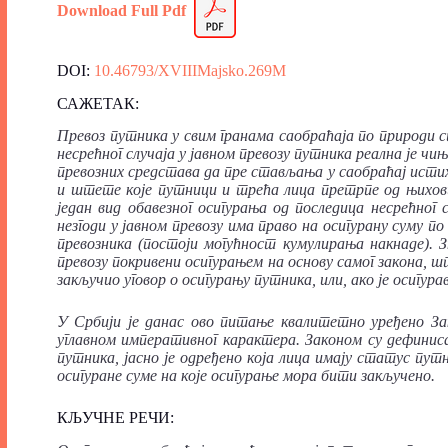
Download Full
P
df
DOI:
10.46793/XVIIIMajsko.269M
САЖЕТАК:
Превоз
путника
у свим гранама саобраћаја по природи 
несрећног случаја у јавном превозу путника реална је чи
превозних средстава да пре стављања у саобраћај истих 
и штете које путници и трећа лица претрпе од њихов
један вид обавезног осигурања од последица несрећног с
незгоди у јавном превозу има право на осигурану суму п
превозника (постоји могућност кумулирања накнаде). З
превозу покривени осигурањем на основу самог закона, шт
закључио уговор о осигурању путника, или, ако је осигурав
У Србији је данас ово питање квалитетно уређено Зак
углавном императивног карактера. Законом су дефинисан
путника, јасно је одређено која лица имају статус пут
осигуране суме на које осигурање мора бити закључено.
КЉУЧНЕ РЕЧИ: