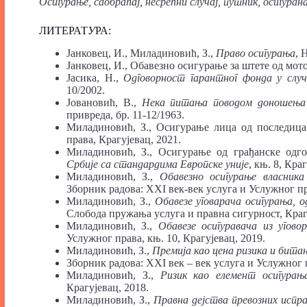
Осигурање, саобраћај, несрећни случај, путник, осигуран
ЛИТЕРАТ
У
РА:
Јанковец, И., Миладиновић, З.,
Право осигурања
, 
Јанковец, И., Обавезно осигурање за штете од мото
Јасика, Н.,
Одговорност гарантног
фонда
у случ
10/2002.
Јовановић, В.,
Нека питања поводом доношења н
привреда, бр. 11-12/1963.
Миладиновић, З., Осигурање лица од последица 
права, Крагујевац, 2021.
Миладиновић, З., Осигурање од грађанске одг
Србије
са
стандардима
Европске
уније
, књ. 8, Кра
Миладиновић, З.,
Обавезно
осигурање
власника
Зборник радова: XXI век-век услуга и Услужног пра
Миладиновић, З.,
Обавезе уговарача осигурања, 
Слобода пружања услуга и правна сигурност, Краг
Миладиновић, З.,
Обавезе осигуравача
из угово
Услужног права, књ. 10, Крагујевац, 2019.
Миладиновић, З.,
Премија
као
цена ризика
и битан
Зборник радова: XXI век – век услуга и Услужног п
Миладиновић, З.,
Ризик
као
елемент
осигурањ
Крагујевац, 2018.
Миладиновић, З.,
Правна дејства
превозних
испр