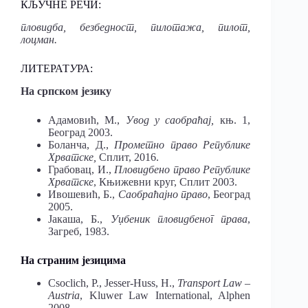
КЉУЧНЕ РЕЧИ:
пловидба, безбедност, пилотажа, пилот,
лоцман.
ЛИТЕРАТ
У
РА:
На српском језику
Адамовић, М.,
Увод у саобраћај,
књ. 1,
Београд 2003.
Боланча, Д.,
Прометно право Републике
Хрватске,
Сплит, 2016.
Грабовац, И.,
Пловидбено
право
Републике
Хрватске
, Књижевни круг, Сплит 2003.
Ивошевић, Б.,
Саобраћајно право
, Београд
2005.
Јакаша, Б.,
Уџбеник пловидбеног права
,
Загреб, 1983.
На страним језицима
Csoclich, P., Jesser-Huss, H.,
Transport
Law
–
Austria
, Kluwer Law International, Alphen
2008.