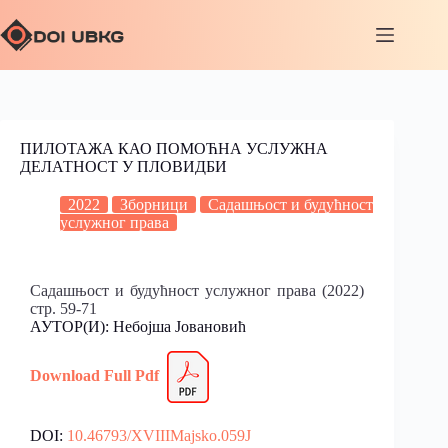
ПИЛОТАЖА КАО ПОМОЋНА УСЛУЖНА
ДЕЛАТНОСТ У ПЛОВИДБИ
2022
Зборници
Садашњост и будућност
услужног права
Садашњост и будућност услужног права (2022)
стр. 59-71
АУТОР(И): Небојша Јовановић
Download Full
P
df
DOI:
10.46793/XVIIIMajsko.059J