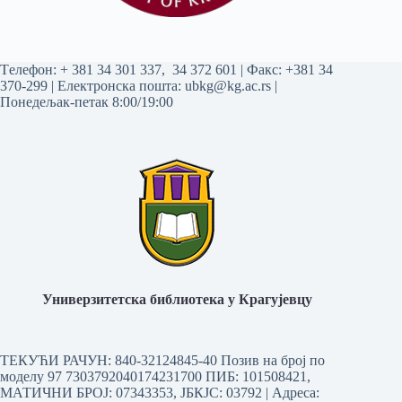
Tелефон:
+ 381 34 301 337
,
34 372 601
| Факс: +381 34
370-299 | Електронска пошта:
ubkg@kg.ac.rs
|
Понедељак-петак 8:00/19:00
Универзитетска библиотека у Крагујевцу
ТЕКУЋИ РАЧУН: 840-32124845-40 Позив на број по
моделу 97 7303792040174231700
ПИБ: 101508421,
МАТИЧНИ БРОЈ: 07343353, ЈБКЈС: 03792 | Aдреса: