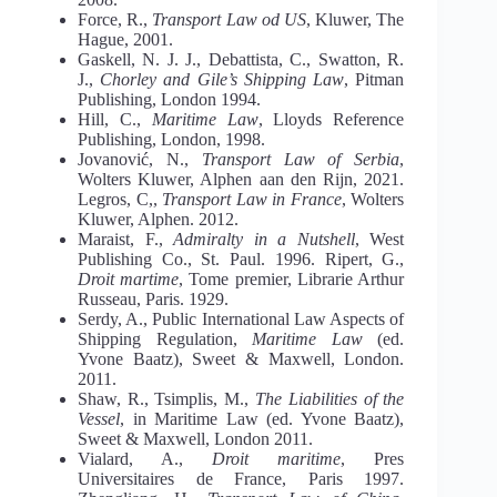
Force, R.,
Transport Law od US
, Kluwer, The
Hague, 2001.
Gaskell, N. J. J., Debattista, C., Swatton, R.
J.,
Chorley
and
Gile’s
Shipping
Law
, Pitman
Publishing, London 1994.
Hill, C.,
Maritime Law
, Lloyds Reference
Publishing, London, 1998.
Jovanović, N.,
Transport
Law
of
Serbia
,
Wolters Kluwer, Alphen aan den Rijn, 2021.
Legros, C,,
Transport
Law
in
France
, Wolters
Kluwer, Alphen. 2012.
Maraist, F.,
Admiralty
in
a Nutshell
, West
Publishing Co., St. Paul. 1996. Ripert, G.,
Droit
martime
, Tome premier, Librarie Arthur
Russeau, Paris. 1929.
Serdy, A., Public International Law Aspects of
Shipping Regulation,
Maritime Law
(ed.
Yvone Baatz), Sweet & Maxwell, London.
2011.
Shaw, R., Tsimplis, M.,
The
Liabilities
of the
Vessel
, in Maritime Law (ed. Yvone Baatz),
Sweet & Maxwell, London 2011.
Vialard, A.,
Droit
maritime
, Pres
Universitaires de France, Paris 1997.