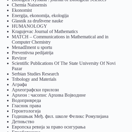
Chemia Naissensis
Ekonomist
Energija, ekonomija, ekologija
Glasnik za društvene nauke
HUMANOLOGY
Kragujevac Journal of Mathematics
MATCH – Communications in Mathematical and in
Computer Chemistry
Menadžment u sportu
Preventivna pedijatrija
Revizor
Scientific Publications Of The State University Of Novi
Pazar
Serbian Studies Research
Tribology and Materials
Аграфа
Археографски прилози
Археон : часопис Архива Војводине
Водопривреда
Гласник права
Геронтологија
Годишњак Међ. фил. школе Феликс Ромулијана
Детињство
Европска ревија за право осигурања