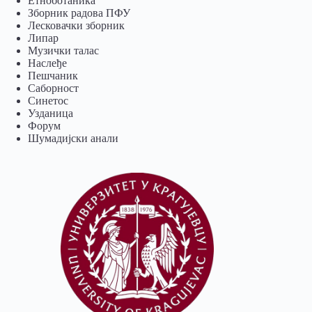
Eтноботаника
Зборник радова ПФУ
Лесковачки зборник
Липар
Музички талас
Наслеђе
Пешчаник
Саборност
Синетос
Узданица
Форум
Шумадијски анали