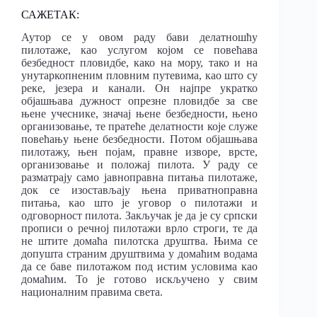
САЖЕТАК:
Аутор се у овом раду бави делатношћу
пилотаже, као услугом којом се повећава
безбедност пловидбе, како на мору, тако и на
унутаркопненим пловним путевима, као што су
реке, језера и канали. Он најпре укратко
објашњава дужност опрезне пловидбе за све
њене учеснике, значај њене безбедности, њено
организовање, те пратеће делатности које служе
повећању њене безбедности. Потом објашњава
пилотажу, њен појам, правне изворе, врсте,
организовање и положај пилота. У раду се
разматрају само јавноправна питања пилотаже,
док се изостављају њена приватноправна
питања, као што је уговор о пилотажи и
одговорност пилота. Закључак је да је су српски
прописи о речној пилотажи врло строги, те да
не штите домаћа пилотска друштва. Њима се
допушта страним друштвима у домаћим водама
да се баве пилотажом под истим условима као
домаћим. То је готово искључено у свим
националним правима света.