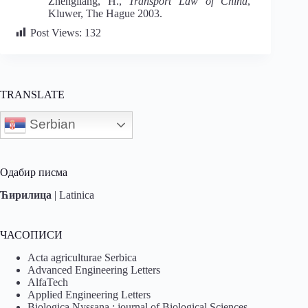
Zhengliang, H.,
Transport Law of China
,
Kluwer, The Hague 2003.
Post Views:
132
TRANSLATE
Serbian
Одабир писма
Ћирилица
|
Latinica
ЧАСОПИСИ
Acta agriculturae Serbica
Advanced Engineering Letters
AlfaTech
Applied Engineering Letters
Biologica Nyssana : journal of Biological Sciences