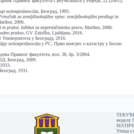
борник Правног факултета Свеучилишта у Ријеци, 22 (2001),
тар непокретности
, Београд, 1995.
riročnik za zemljišnoknjižne vpise: zemljišnoknjižni predlogi in
Maribor, 2006.
i in praksi
, Inštitut za nepremičninsko pravo, Maribor, 2008.
 sodno prakso
, GV Založba, Ljubljana, 2016.
т Универзитета у Београду, 2016.
стру непокретности у РС
, Први конгрес о катастру у Босни
дова Правног факултета, вол. 38, бр. 3/2004.
 3Д, Београд, 2009.
 1933.
 Београд, 1931.
ТЕКУЋИ 
моделу 
МАТИЧНИ
Улица сл