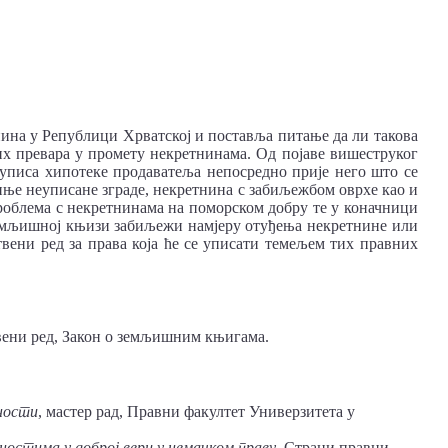
ина у Републици Хрватској и поставља питање да ли такова
х превара у промету некретнинама. Од појаве вишеструког
 уписа хипотеке продаватеља непосредно прије него што се
пње неуписане зграде, некретнина с забиљежбом оврхе као и
роблема с некретнинама на поморском добру те у коначници
земљишној књизи забиљежи намјеру отуђења некретнине или
твени ред за права која ће се уписати темељем тих правних
вени ред, Закон о земљишним књигама.
ности
, мастер рад, Правни факултет Универзитета у
остима у доброј вери у немачком праву
, Страни правни