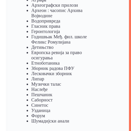
Археографски прилози
Археон : часопис Архива
Војводине
Водопривреда
Гласник права
Геронтологија
Годишњак Међ. фил. школе
Феликс Ромулијана
Детињство
Европска ревија за право
осигурања
Eтноботаника
Зборник радова ПФУ
Лесковачки зборник
Липар
Музички талас
Наслеђе
Пешчаник
Саборност
Синетос
Узданица
Форум
Шумадијски анали