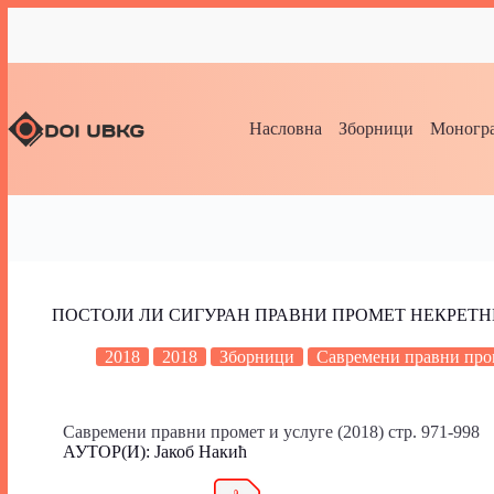
Насловна
Зборници
Моногра
ПОСТОЈИ ЛИ СИГУРАН ПРАВНИ ПРОМЕТ НЕКРЕТН
2018
2018
Зборници
Савремени правни пром
Савремени правни промет и услуге (2018) стр. 971-998
АУТОР(И): Јакоб Накић