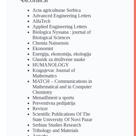
ЧАСОПИСИ
Acta agriculturae Serbica
Advanced Engineering Letters
AlfaTech
Applied Engineering Letters
Biologica Nyssana : journal of
Biological Sciences
Chemia Naissensis
Ekonomist
Energija, ekonomija, ekologija
Glasnik za društvene nauke
HUMANOLOGY
Kragujevac Journal of
Mathematics
MATCH – Communications in
Mathematical and in Computer
Chemistry
Menadžment u sportu
Preventivna pedijatrija
Revizor
Scientific Publications Of The
State University Of Novi Pazar
Serbian Studies Research
Tribology and Materials
Аграфа