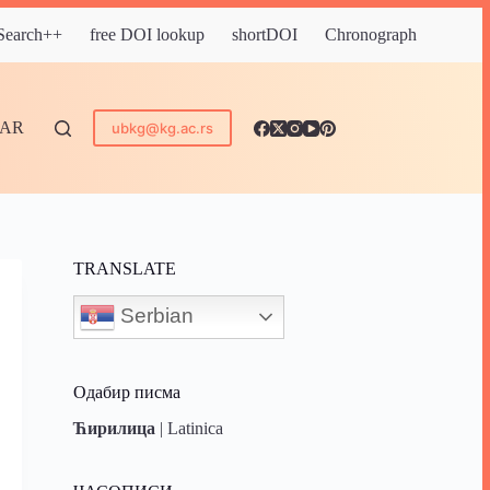
 Search++
free DOI lookup
shortDOI
Chronograph
DAR
ubkg@kg.ac.rs
TRANSLATE
Serbian
Одабир писма
Ћирилица
|
Latinica