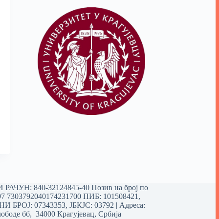
РАЧУН: 840-32124845-40 Позив на број по
97 7303792040174231700
ПИБ: 101508421,
 БРОЈ: 07343353, ЈБКЈС: 03792 | Aдреса:
ободе бб, 34000 Крагујевац, Србија