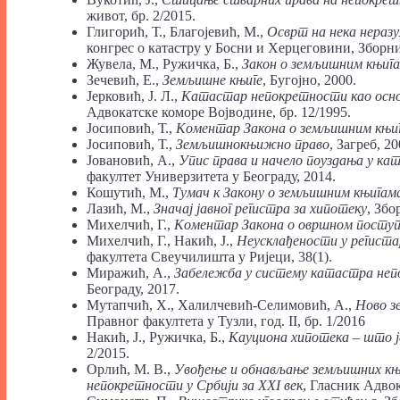
живот, бр. 2/2015.
Глигорић, Т., Благојевић, М.,
Осврт на нека нераз
конгрес о катастру у Босни и Херцеговини, Зборни
Жувела, М., Ружичка, Б.,
Закон о земљишним књигам
Зечевић, Е.,
Земљишне књиге
, Бугојно, 2000.
Јерковић, Ј. Л.,
Катастар непокретности као осно
Адвокатске коморе Војводине, бр. 12/1995.
Јосиповић, Т.,
Коментар Закона о земљишним књи
Јосиповић, Т.,
Земљишнокњижно право
, Загреб, 20
Јовановић, А.,
Упис права и начело поуздања у к
факултет Универзитета у Београду, 2014.
Кошутић, М.,
Тумач к Закону о земљишним књигам
Лазић, М.,
Значај јавног регистра за хипотеку
, Збо
Михелчић, Г.,
Коментар Закона о овршном поступ
Михелчић, Г., Накић, Ј.,
Неусклађености у регист
факултета Свеучилишта у Ријеци, 38(1).
Миражић, А.,
Забележба у систему катастра не
Београду, 2017.
Мутапчић, Х., Халилчевић-Селимовић, А.,
Ново з
Правног факултета у Тузли, год. II, бр. 1/2016
Накић, Ј., Ружичка, Б.,
Кауциона хипотека – што ј
2/2015.
Орлић, М. В.,
Увођење и обнављање земљишних књиг
непокретности у Србији за XXI век
, Гласник Адвок