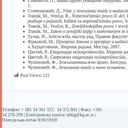
Симонети, П.,
Вишеструко уговарање отуђења
, З
1.
Стаменковић, Д.,
Упис у земљишну књигу и катас
Tratnik, M., Venčur, R.,
Nepremičninsko pravo II. del, P
podlage s pojasnili
, Inštitut za nepremičninsko pravo, 
Tratnik, M., Venčur, R.,
Zemljišnoknjižno pravo v teorij
Tratnik, M.,
Zakon o zemljiški knjigi s komentarjem in
Тучар, И.,
Забележба
, мастер рад, Правни факулте
Фржовић, М.,
Примјена Закона о премјеру и ката
и Херцеговини, Зборник радова, Мостар, 2007.
Цветић, Р.,
Евиденција непокретности
, Зборник ра
Цветић, Р.,
Савремена евиденција непокретности
,
Чулиновић, Ф.,
Земљишнокњижно право
, Београд,
Чулиновић, Ф.,
Земљишна књига и њено оснивање
,
Post Views:
121
Tелефон:
+ 381 34 301 337
,
34 372 601
| Факс: +381
34 370-299 | Електронска пошта:
ubkg@kg.ac.rs
|
Понедељак-петак 8:00/19:00