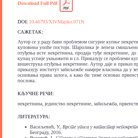
Download Full
P
df
DOI:
10.46793/XIVMajsko.971N
САЖЕТАК:
Аутор се у раду бави проблемом сигурне купње некретн
куповина уопће постоји. Шаролика је лепеза смишљени
отуђења исте некретнина, продаја туђе некретнине, до
купац успије укњижити и сл. Приказују се проблеми ку
вишеструка отуђења некретнине. Аутор даје и приказ п
приказују институт забиљежбе намјере власника да у 
оснивања права залога, а како би тиме основао првенс
послова.
КЉУЧНЕ РЕЧИ:
некретнина, јединство некретнине, забиљежба, првенст
ЛИТЕРАТ
У
РА:
Васиљевић, У.,
Врсте уписа у катастар непокрет
Београду, 2016.
Вукотић, Ј.,
Стицање стварних права на непокретн