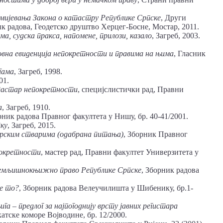
умијевања Закона о катастру Републике Српске
, Други
к радова, Геодетско друштво Херцег-Босне, Мостар, 2011.
а, судска пракса, напомене, прилози, казало
, Загреб, 2003.
вна евиденција непокретности и правима на њима
, Гласник
гама
, Загреб, 1998.
01.
атастар непокретности
, специјслистички рад, Правни
а
, Загреб, 1910.
рник радова Правног факултета у Нишу, бр. 40-41/2001.
ку
, Загреб, 2015.
арским стварима (одабрана питања)
, Зборник Правног
покретности
, мастер рад, Правни факултет Универзитета у
емљишнокњижно право Републике Српске
, Зборник радова
е то?
, Зборник радова Велеучилишта у Шибенику, бр.1-
а – предлог за најпогоднију врсту јавних регистара
атске коморе Војводине, бр. 12/2000.