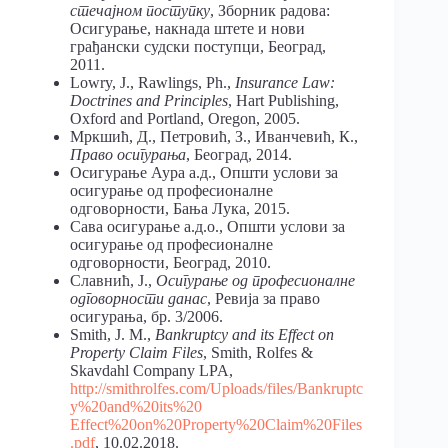
стечајном поступку
, Зборник радова:
Осигурање, накнада штете и нови
грађански судски поступци, Београд,
2011.
Lowry, J., Rawlings, Ph.,
Insurance Law:
Doctrines and Principles
, Hart Publishing,
Oxford and Portland, Oregon, 2005.
Мркшић, Д., Петровић, З., Иванчевић, К.,
Право осигурања
, Београд, 2014.
Осигурање Аура а.д., Општи услови за
осигурање од професионалне
одговорности, Бања Лука, 2015.
Сава осигурање а.д.о., Општи услови за
осигурање од професионалне
одговорности, Београд, 2010.
Славнић, Ј.,
Осигурање од професионалне
одговорности данас
, Ревија за право
осигурања, бр. 3/2006.
Smith, J. M.,
Bankruptcy and its Effect on
Property Claim Files
, Smith, Rolfes &
Skavdahl Company LPA,
http://smithrolfes.com/Uploads/files/Bankruptc
y%20and%20its%20
Effect%20on%20Property%20Claim%20Files
.pdf
, 10.02.2018.