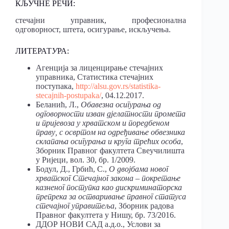
КЉУЧНЕ РЕЧИ:
стечајни управник, професионална
одговорност, штета, осигурање, искључења.
ЛИТЕРАТ
У
РА:
Агенција за лиценцирање стечајних
управника, Статистика стечајних
поступака,
http://alsu.gov.rs/statistika-
stecajnih-postupaka/
, 04.12.2017.
Беланић, Л.,
Обавезна осигурања од
одговорности изван дјелатности промета
и пријевоза у хрватском и поредбеном
праву, с освртом на одређивање обвезника
склапања осигурања и круга трећих особа
,
Зборник Правног факултета Свеучилишта
у Ријеци, вол. 30, бр. 1/2009.
Бодул, Д., Грбић, С.,
О двојбама новог
хрватског Стечајног закона – покретање
казненог поступка као дискриминаторска
препрека за остваривање правног статуса
стечајног управитеља
, Зборник радова
Правног факултета у Нишу, бр. 73/2016.
ДДОР НОВИ САД а.д.о., Услови за