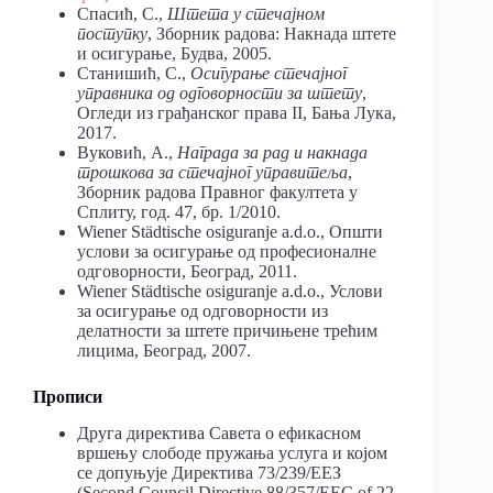
Спасић, С.,
Штета у стечајном
поступку
, Зборник радова: Накнада штете
и осигурање, Будва, 2005.
Станишић, С.,
Осигурање стечајног
управника од одговорности за штету
,
Огледи из грађанског права II, Бања Лука,
2017.
Вуковић, А.,
Награда за рад и накнада
трошкова за стечајног управитеља
,
Зборник радова Правног факултета у
Сплиту, год. 47, бр. 1/2010.
Wiener Städtische osiguranje a.d.o., Општи
услови за осигурање од професионалне
одговорности, Београд, 2011.
Wiener Städtische osiguranje a.d.o., Услови
за осигурање од одговорности из
делатности за штете причињене трећим
лицима, Београд, 2007.
Прописи
Друга директива Савета о ефикасном
вршењу слободе пружања услуга и којом
се допуњује Директива 73/239/ЕЕЗ
(Second Council Directive 88/357/EEC of 22