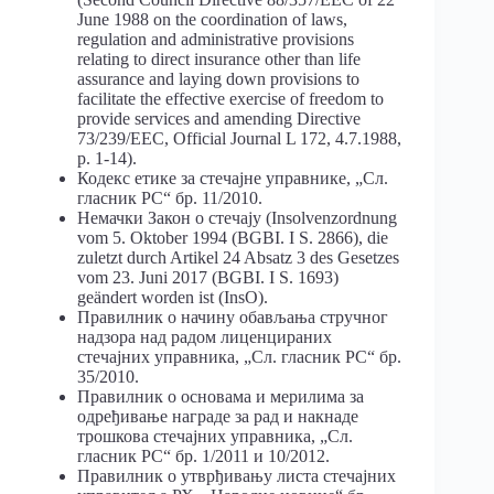
June 1988 on the coordination of laws,
regulation and administrative provisions
relating to direct insurance other than life
assurance and laying down provisions to
facilitate the effective exercise of freedom to
provide services and amending Directive
73/239/EEC, Official Journal L 172, 4.7.1988,
p. 1-14).
Кодекс етике за стечајне управнике, „Сл.
гласник РС“ бр. 11/2010.
Немачки Закон о стечају (Insolvenzordnung
vom 5. Oktober 1994 (BGBI. I S. 2866), die
zuletzt durch Artikel 24 Absatz 3 des Gesetzes
vom 23. Juni 2017 (BGBI. I S. 1693)
geändert worden ist (InsO).
Правилник о начину обављања стручног
надзора над радом лиценцираних
стечајних управника, „Сл. гласник РС“ бр.
35/2010.
Правилник о основама и мерилима за
одређивање награде за рад и накнаде
трошкова стечајних управника, „Сл.
гласник РС“ бр. 1/2011 и 10/2012.
Правилник о утврђивању листа стечајних