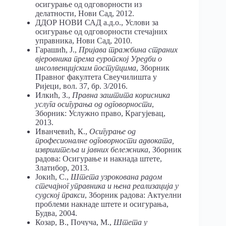
осигурање од одговорности из
делатности, Нови Сад, 2012.
ДДОР НОВИ САД а.д.о., Услови за
осигурање од одговорности стечајних
управника, Нови Сад, 2010.
Гарашић, Ј.,
Пријава тражбина страних
вјеровника према еуропској Уредби о
инсолвенцијским поступцима
, Зборник
Правног факултета Свеучилишта у
Ријеци, вол. 37, бр. 3/2016.
Илкић, З.,
Правна заштита корисника
услуга осигурања од одговорности
,
Зборник: Услужно право, Крагујевац,
2013.
Иванчевић, К.,
Осигурање од
професионалне одговорности адвоката,
извршитеља и јавних бележника
, Зборник
радова: Осигурање и накнада штете,
Златибор, 2013.
Јокић, С.,
Штета узрокована радом
стечајног управника и њена реализација у
судској пракси
, Зборник радова: Актуелни
проблеми накнаде штете и осигурања,
Будва, 2004.
Козар, В., Почуча, М.,
Штета у