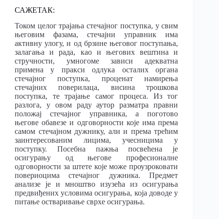
САЖЕТАК:
Током целог трајања стечајног поступка, у свим
његовим фазама, стечајни управник има
активну улогу, и од брзине његовог поступања,
залагања и рада, као и његових вештина и
стручности, умногоме зависи адекватна
примена у пракси одлука осталих органа
стечајног поступка, проценат намирења
стечајних поверилаца, висина трошкова
поступка, те трајање самог процеса. Из тог
разлога, у овом раду аутор разматра правни
положај стечајног управника, а поготово
његове обавезе и одговорности које има према
самом стечајном дужнику, али и према трећим
заинтересованим лицима, учесницима у
поступку. Посебна пажња посвећена је
осигурању од његове професионалне
одговорности за штете које може проузроковати
повериоцима стечајног дужника. Предмет
анализе је и мноштво изузећа из осигурања
предвиђених условима осигурања, која доводе у
питање остваривање сврхе осигурања.