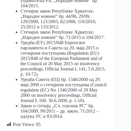
управитеља РХ, „Народне новине“ бр.
104/2015.
Стечајни закон Републике Хрватске,
„Народне новине“ бр. 44/96, 29/99,
129/2000, 123/2003, 82/2006, 116/2010,
25/2012 и 133/2012.
Стечајни закон Републике Хрватске,
„Народне новине“ бр. 71/2015 и 104/2017.
Уредба (ЕУ) 2015/848 Европског
парламента и Савета од 20. маја 2015 о
стечајним поступцима (Regulation (EU)
2015/848 of the European Parliament and of
the Council of 20 May 2015 on insolvency
proceedings, Official Journal L 141, 5.6.2015,
p. 19-72).
Уредба Савета (ЕЦ) бр. 1346/2000 од 29.
маја 2000 о стечајним поступцима (Council
regulation (EC) No 1346/2000 of 29 May
2000 on insolvency proceedings, Official
Journal L 160, 30.6.2000, p. 1-18).
Закон о стечају, „Сл. гласник РС“ бр.
104/2009, 99/2011 – др. закон, 71/2012 –
одлука УС и 83/2014.
Post Views:
95