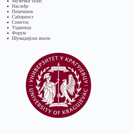
Музички талас
Наслеђе
Пешчаник
Саборност
Синетос
Узданица
Форум
Шумадијски анали