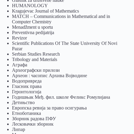
Glasnik za društvene nauke
HUMANOLOGY
Kragujevac Journal of Mathematics
MATCH – Communications in Mathematical and in
Computer Chemistry
Menadžment u sportu
Preventivna pedijatrija
Revizor
Scientific Publications Of The State University Of Novi
Pazar
Serbian Studies Research
Tribology and Materials
Аграфа
Археографски прилози
Археон : часопис Архива Војводине
Водопривреда
Гласник права
Геронтологија
Годишњак Међ. фил. школе Феликс Ромулијана
Детињство
Европска ревија за право осигурања
Eтноботаника
Зборник радова ПФУ
Лесковачки зборник
Липар