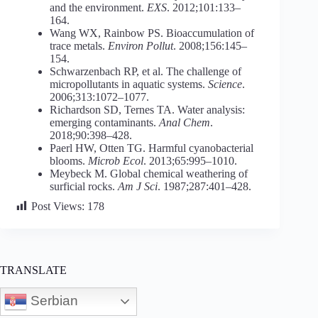
and the environment.
EXS
. 2012;101:133–
164.
Wang WX, Rainbow PS. Bioaccumulation of
trace metals.
Environ Pollut
. 2008;156:145–
154.
Schwarzenbach RP, et al. The challenge of
micropollutants in aquatic systems.
Science
.
2006;313:1072–1077.
Richardson SD, Ternes TA. Water analysis:
emerging contaminants.
Anal Chem
.
2018;90:398–428.
Paerl HW, Otten TG. Harmful cyanobacterial
blooms.
Microb Ecol
. 2013;65:995–1010.
Meybeck M. Global chemical weathering of
surficial rocks.
Am J Sci
. 1987;287:401–428.
Post Views:
178
TRANSLATE
Serbian