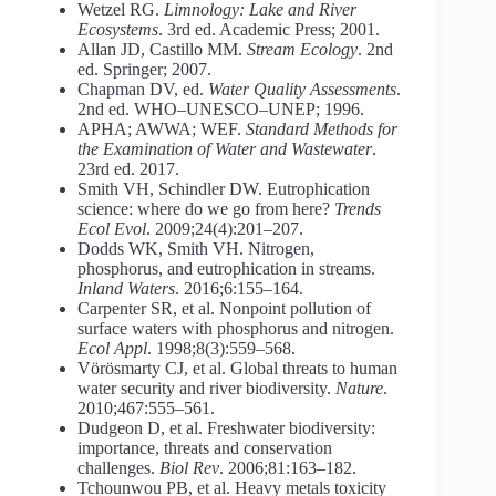
Wetzel RG.
Limnology: Lake and River
Ecosystems
. 3rd ed. Academic Press; 2001.
Allan JD, Castillo MM.
Stream Ecology
. 2nd
ed. Springer; 2007.
Chapman DV, ed.
Water Quality Assessments
.
2nd ed. WHO–UNESCO–UNEP; 1996.
APHA; AWWA; WEF.
Standard Methods for
the Examination of Water and Wastewater
.
23rd ed. 2017.
Smith VH, Schindler DW. Eutrophication
science: where do we go from here?
Trends
Ecol Evol
. 2009;24(4):201–207.
Dodds WK, Smith VH. Nitrogen,
phosphorus, and eutrophication in streams.
Inland Waters
. 2016;6:155–164.
Carpenter SR, et al. Nonpoint pollution of
surface waters with phosphorus and nitrogen.
Ecol Appl
. 1998;8(3):559–568.
Vörösmarty CJ, et al. Global threats to human
water security and river biodiversity.
Nature
.
2010;467:555–561.
Dudgeon D, et al. Freshwater biodiversity:
importance, threats and conservation
challenges.
Biol Rev
. 2006;81:163–182.
Tchounwou PB, et al. Heavy metals toxicity