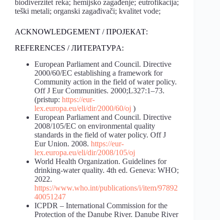
biodiverzitet reka; hemijsko zagađenje; eutrofikacija;
teški metali; organski zagađivači; kvalitet vode;
ACKNOWLEDGEMENT / ПРОЈЕКАТ:
REFERENCES / ЛИТЕРАТУРA:
European Parliament and Council. Directive
2000/60/EC establishing a framework for
Community action in the field of water policy.
Off J Eur Communities. 2000;L327:1–73.
(pristup:
https://eur-
lex.europa.eu/eli/dir/2000/60/oj
)
European Parliament and Council. Directive
2008/105/EC on environmental quality
standards in the field of water policy. Off J
Eur Union. 2008.
https://eur-
lex.europa.eu/eli/dir/2008/105/oj
World Health Organization. Guidelines for
drinking-water quality. 4th ed. Geneva: WHO;
2022.
https://www.who.int/publications/i/item/97892
40051247
ICPDR – International Commission for the
Protection of the Danube River. Danube River