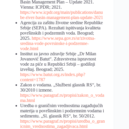
Basin Management Plan – Update 2021.
Vienna: ICPDR; 2021.
https://www.icpdr.org/main/publications/danu
be-river-basin-management-plan-update-2021
Agencija za zaštitu životne sredine Republike
Srbije (SEPA). Rezultati ispitivanja kvaliteta
površinskih i podzemnih voda. Beograd;
2025.
https://www.sepa.gov.rs/sr/zivotna-
sredina-vode-povrsinske-i-podzemne-
vode.html
Institut za javno zdravlje Srbije „Dr Milan
Jovanović Batut“. Zdravstvena ispravnost
vode za piće u Republici Srbiji – godišnji
izveštaj. Beograd; 2025.
https://www.batut.org.rs/index.php?
content=1787
Zakon o vodama. „Službeni glasnik RS“, br.
30/2010 i izmene.
https://www.paragraf.rs/propisi/zakon_o_voda
ma.html
Uredba o graničnim vrednostima zagađujućih
materija u površinskim i podzemnim vodama i
sedimentu. „Sl. glasnik RS“, br. 50/2012.
https://www.paragraf.rs/propisi/uredba_o_gran
icnim_vrednostima_zagadjivaca.html