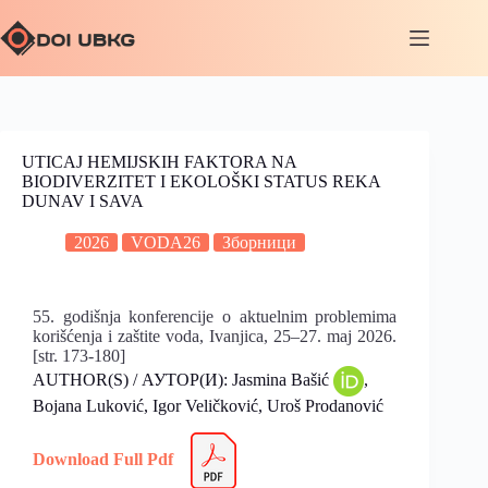
UTICAJ HEMIJSKIH FAKTORA NA
BIODIVERZITET I EKOLOŠKI STATUS REKA
DUNAV I SAVA
2026
VODA26
Зборници
55. godišnja konferencije o aktuelnim problemima
korišćenja i zaštite voda, Ivanjica, 25–27. maj 2026.
[str. 173-180]
AUTHOR(S) / АУТОР(И): Jasmina Bašić
,
Bojana Luković, Igor Veličković, Uroš Prodanović
Download Full Pdf