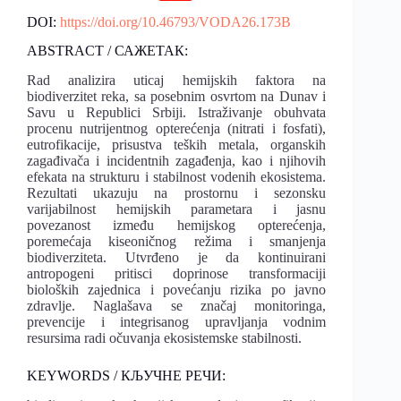
DOI:
https://doi.org/10.46793/VODA26.173B
ABSTRACT / САЖЕТАК:
Rad analizira uticaj hemijskih faktora na
biodiverzitet reka, sa posebnim osvrtom na Dunav i
Savu u Republici Srbiji. Istraživanje obuhvata
procenu nutrijentnog opterećenja (nitrati i fosfati),
eutrofikacije, prisustva teških metala, organskih
zagađivača i incidentnih zagađenja, kao i njihovih
efekata na strukturu i stabilnost vodenih ekosistema.
Rezultati ukazuju na prostornu i sezonsku
varijabilnost hemijskih parametara i jasnu
povezanost između hemijskog opterećenja,
poremećaja kiseoničnog režima i smanjenja
biodiverziteta. Utvrđeno je da kontinuirani
antropogeni pritisci doprinose transformaciji
bioloških zajednica i povećanju rizika po javno
zdravlje. Naglašava se značaj monitoringa,
prevencije i integrisanog upravljanja vodnim
resursima radi očuvanja ekosistemske stabilnosti.
KEYWORDS / КЉУЧНЕ РЕЧИ: