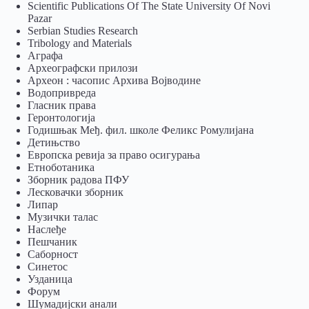
Scientific Publications Of The State University Of Novi
Pazar
Serbian Studies Research
Tribology and Materials
Аграфа
Археографски прилози
Археон : часопис Архива Војводине
Водопривреда
Гласник права
Геронтологија
Годишњак Међ. фил. школе Феликс Ромулијана
Детињство
Европска ревија за право осигурања
Eтноботаника
Зборник радова ПФУ
Лесковачки зборник
Липар
Музички талас
Наслеђе
Пешчаник
Саборност
Синетос
Узданица
Форум
Шумадијски анали