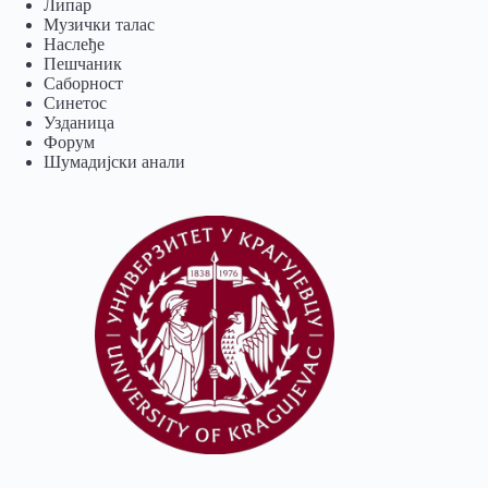
Липар
Музички талас
Наслеђе
Пешчаник
Саборност
Синетос
Узданица
Форум
Шумадијски анали