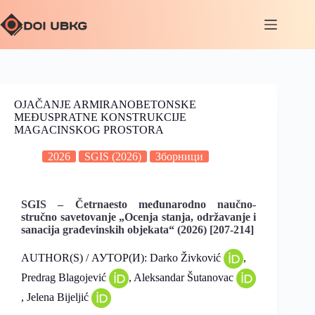
OJAČANJE ARMIRANOBETONSKE
MEĐUSPRATNE KONSTRUKCIJE
MAGACINSKOG PROSTORA
2026
SGIS (2026)
Зборници
SGIS – Četrnaesto međunarodno naučno-
stručno savetovanje „Ocenja stanja, održavanje i
sanacija građevinskih objekata“ (2026) [207-214]
AUTHOR(S) / АУТОР(И): Darko Živković
,
Predrag Blagojević
, Aleksandar Šutanovac
, Jelena Bijeljić