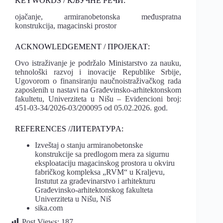
KEYWORDS / КЉУЧНЕ РЕЧИ:
ojačanje, armiranobetonska međuspratna
konstrukcija, magacinski prostor
ACKNOWLEDGEMENT / ПРОЈЕКАТ:
Ovo istraživanje je podržalo Ministarstvo za nauku,
tehnološki razvoj i inovacije Republike Srbije,
Ugovorom o finansiranju naučnoistraživačkog rada
zaposlenih u nastavi na Građevinsko-arhitektonskom
fakultetu, Univerziteta u Nišu – Evidencioni broj:
451-03-34/2026-03/200095 od 05.02.2026. god.
REFERENCES /ЛИТЕРАТУРA:
Izveštaj o stanju armiranobetonske
konstrukcije sa predlogom mera za sigurnu
eksploataciju magacinskog prostora u okviru
fabričkog kompleksa „RVM“ u Kraljevu,
Instutut za građevinarstvo i arhitekturu
Građevinsko-arhitektonskog fakulteta
Univerziteta u Nišu, Niš
sika.com
Post Views:
187