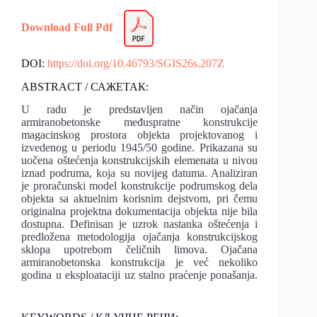
Download Full Pdf
DOI:
https://doi.org/10.46793/SGIS26s.207Z
ABSTRACT / САЖЕТАК:
U radu je predstavljen način ojačanja
armiranobetonske međuspratne konstrukcije
magacinskog prostora objekta projektovanog i
izvedenog u periodu 1945/50 godine. Prikazana su
uočena oštećenja konstrukcijskih elemenata u nivou
iznad podruma, koja su novijeg datuma. Analiziran
je proračunski model konstrukcije podrumskog dela
objekta sa aktuelnim korisnim dejstvom, pri čemu
originalna projektna dokumentacija objekta nije bila
dostupna. Definisan je uzrok nastanka oštećenja i
predložena metodologija ojačanja konstrukcijskog
sklopa upotrebom čeličnih limova. Ojačana
armiranobetonska konstrukcija je već nekoliko
godina u eksploataciji uz stalno praćenje ponašanja.