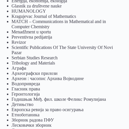
Energija, ekonomija, ekologija
Glasnik za društvene nauke
HUMANOLOGY
Kragujevac Journal of Mathematics
MATCH – Communications in Mathematical and in
Computer Chemistry
Menadžment u sportu
Preventivna pedijatrija
Revizor
Scientific Publications Of The State University Of Novi
Pazar
Serbian Studies Research
Tribology and Materials
Аграфа
Археографски прилози
Археон : часопис Архива Војводине
Водопривреда
Гласник права
Геронтологија
Годишњак Међ. фил. школе Феликс Ромулијана
Детињство
Европска ревија за право осигурања
Eтноботаника
Зборник радова ПФУ
Лесковачки зборник