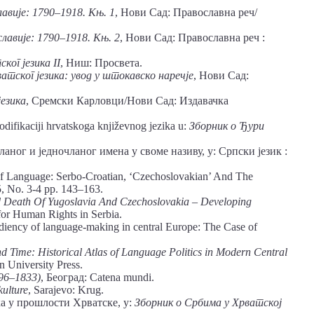
авије: 1790–1918.
Књ. 1
, Нови Сад: Православна реч/
лавије: 1790
–
1918. Књ.
2
, Нови Сад: Православна реч :
ског језика
II
, Ниш: Просвета.
атског језика: увод у штокавско наречје
, Нови Сад:
језика
, Сремски Карловци/Нови Сад: Издавачка
odifikaciji hrvatskoga književnog jezika u:
Зборник о Ђури
аног и једночланог имена у своме називу, у: Српски језик :
f Language: Serbo-Croatian, ‘Czechoslovakian’ And The
, No. 3-4 pp. 143–163.
d Death Of Yugoslavia And Czechoslovakia – Developing
for Human Rights in Serbia.
iency of language-making in central Europe: The Case of
d Time: Historical Atlas of Language Politics in Modern Central
 University Press.
496–1833)
, Београд: Catena mundi.
kulture
, Sarajevo: Krug.
ка у прошлости Хрватске, у:
Зборник о Србима у Хрватској