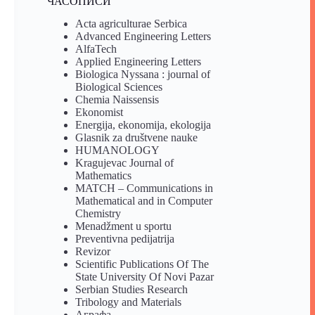
ЧАСОПИСИ
Acta agriculturae Serbica
Advanced Engineering Letters
AlfaTech
Applied Engineering Letters
Biologica Nyssana : journal of
Biological Sciences
Chemia Naissensis
Ekonomist
Energija, ekonomija, ekologija
Glasnik za društvene nauke
HUMANOLOGY
Kragujevac Journal of
Mathematics
MATCH – Communications in
Mathematical and in Computer
Chemistry
Menadžment u sportu
Preventivna pedijatrija
Revizor
Scientific Publications Of The
State University Of Novi Pazar
Serbian Studies Research
Tribology and Materials
Аграфа