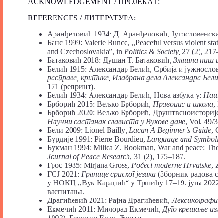
ACKNOWLEDGEMENT / ПРОЈЕКАТ:
REFERENCES / ЛИТЕРАТУРA:
Аранђеловић 1934: Д. Аранђеловић, Југословенска 
Банс 1999: Valerie Bunce, ,,Peaceful versus violent st
and Czechoslovakia”, in
Politics & Society,
27 (2), 217
Батаковић 2018: Душан Т. Батаковић
, Златна нит 
Белић 1915: Александар Белић, Србија и јужносло
расправе, критике, Изабрана дела Александра Бели
171 (репринт).
Белић 1934: Александар Белић, Нова азбука у:
Наш
Брборић 2015: Вељко Брборић,
Правопис и школа
,
Брборић 2020: Вељко Брборић, Друштвеноисторијск
Научни састанак слависта у Вукове дане
, Vol. 49/
Бели 2009: Lionel Bailly
,
Lacan A Beginner’s Guide
, 
Бурдије 1991: Pierre Bourdieu,
Language and Symbol
Букман 1994: Milica Z. Bookman, War and peace: The 
Journal of Peace Research
, 31 (2), 175–187.
Грос 1985: Mirjana Gross,
Počeci moderne Hrvatske
, 
ГСЈ 2021:
Границе српског језика
(Зборник радова с
у НОКЦ ,,Вук Караџић“ у Тршићу 17–19. јуна 2022
васпитања.
Драгићевић 2021: Рајна Драгићевић,
Лексикографи
Екмечић 2011: Милорад Екмечић,
Дуго кретање из
1992)
, Београд: Евро–Ђунти.