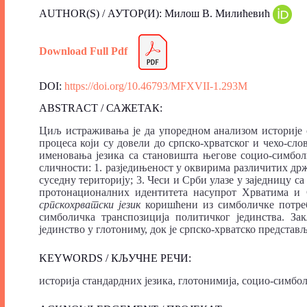
AUTHOR(S) / АУТОР(И): Милош В. Милићевић
Download Full Pdf
DOI:
https://doi.org/10.46793/MFXVII-1.293M
ABSTRACT / САЖЕТАК:
Циљ истраживања је да упоредном анализом историје 
процеса који су довели до српско-хрватског и чехо-сло
именовања језика са становишта његове социо-симбол
сличности: 1. разједињеност у оквирима различитих држа
суседну територију; 3. Чеси и Срби улазе у заједницу с
протонационалних идентитета насупрот Хрватима и 
српскохрватски
језик
коришћени из симболичке потреб
симболичка транспозиција политичког јединства. Зак
јединство у глотониму, док је српско-хрватско представ
KEYWORDS / КЉУЧНЕ РЕЧИ:
историја стандардних језика, глотонимија, социо-симбол