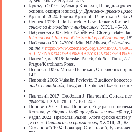
2
, Београд: САНУ, 225–259.
Кркљуш 2019: Љубомир Кркљуш, Народно-црквена 
основи, оквири и значај, у:
Државно-црквено право
Кртинић 2020: Јовица Кртинић, Генетика и Срби: 
Ленчек 1976: Rado Lencek, A Few Remarks for the Hi
српске за филологију и лингвистику
, XIX/1, 45–53.
Набјелкова 2007: Mira Nábělková, Closely-related lang
International Journal of the Sociology of Language
, 18
Набјелкова 2012–2020: Mira Nábělková, Česko-sloven
online
<
https://www.czechency.org/slovnik/%C4%8
SLOVENSK%C3%9D%20JAZYKOV%C3%9D%2
Панек/Тума 2018: Jaroslav Pánek, Oldřich Tůma,
A Hi
Prague/Karolinum Press.
Пешикан 1995: Митар Пешикан, О правописној норм
147.
Павовић 2006: Vukašin Pavlović, Burdijeov koncept sim
pouke
i
nadahnu
ć
a
, Beograd: Institut za filozofiju i d
Павловић 2017: Слободан Ј. Павловић, Српска исто
филолог
, LXXII, св. 3–4, 163–205.
Поповић 2013: Тања Поповић, Еще раз о проблемах 
Romana, у:
Зборник Матице српске за славистику,
Радић 2022: Првослав Радић, Улога српске елите 
језик, у:
Годишњак за српски језик
, XXXIII, 20, 83–
Стојановић 1934: Божидар Стојановић, Југословенс