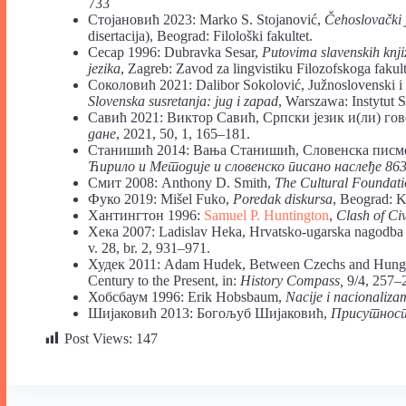
733
Стојановић 2023: Marko S. Stojanović,
Čehoslovački j
disertacija), Beograd: Filološki fakultet.
Сесар 1996: Dubravka Sesar,
Putovima slavenskih knjiž
jezika
, Zagreb: Zavod za lingvistiku Filozofskoga fakul
Соколовић 2021: Dalibor Sokolović, Južnoslovenski i za
Slovenska susretanja: jug i zapad
, Warszawa: Instytut 
Савић 2021: Виктор Савић, Српски језик и(ли) гово
дане
, 2021, 50, 1, 165–181.
Станишић 2014: Вања Станишић, Словенска писмен
Ћирило и Методије и
словенско писано наслеђе 86
Смит 2008: Anthony D. Smith,
The Cultural Foundati
Фуко 2019: Mišel Fuko,
Poredak diskursa
, Beograd: K
Хантингтон 1996:
Samuel P. Huntington
,
Clash of Civ
Хека 2007: Ladislav Heka, Hrvatsko-ugarska nagodba u
v. 28, br. 2, 931–971.
Худек 2011: Adam Hudek, Between Czechs and Hungaria
Century to the Present, in:
History Compass,
9/4, 257–
Хобсбаум 1996: Erik Hobsbaum,
Nacije i nacionaliza
Шијаковић 2013: Богољуб Шијаковић,
Присутност
Post Views:
147