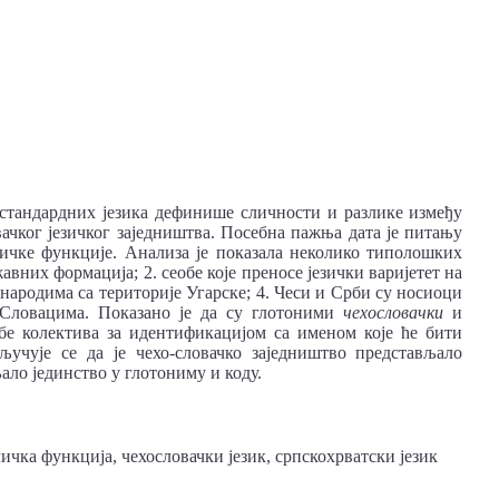
стандардних језика дефинише сличности и разлике између
вачког језичког заједништва. Посебна пажња дата је питању
ичке функције. Анализа је показала неколико типолошких
вних формација; 2. сеобе које преносе језички варијетет на
а народима са територије Угарске; 4. Чеси и Срби су носиоци
Словацима. Показано је да су глотоними
чехословачки
и
е колектива за идентификацијом са именом које ће бити
ључује се да је чехо-словачко заједништво представљало
љало јединство у глотониму и коду.
ичка функција, чехословачки језик, српскохрватски језик