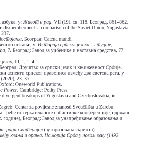
азбука, у:
Живот и рад
, VII (19), св. 118, Београд, 861–862.
ate dismemberment: a comparison of the Soviet Union, Yugoslavia,
–237.
постојања
, Београд: Catena mundi.
венско питање, у:
Историја српског језика – студије,
ћа, 7.
Београд: Завод за уџбенике и наставна средства, 77–
 језик
, III, 1, 1–4.
 Београд: Друштво за српски језик и књижевност Србије.
и аспекти српског правописа између два светска рата, у
3 (2020), 23–35.
Oxford: Oneworld Publications.
ic Power
, Cambridge: Polity Press.
divergent breakups of Yugoslavia and Czechoslovakia, in
Zagreb: Centar za povijesne znanosti Sveučilišta u Zarebu.
а Треће интеркатедарске србистичке конференције, одржане
. године), Београд: Завод за унапређивање образовања и
ја: радни материјал
(ауторизована скрипта).
међу клања и орања. Историја Срба у новом веку (1492–