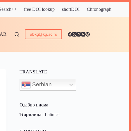
 Search++
free DOI lookup
shortDOI
Chronograph
DAR
ubkg@kg.ac.rs
TRANSLATE
Serbian
Одабир писма
Ћирилица
|
Latinica