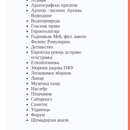
Археографски прилози
Археон : часопис Архива
Војводине
Водопривреда
Гласник права
Геронтологија
Годишњак Међ. фил. школе
Феликс Ромулијана
Детињство
Европска ревија за право
осигурања
Eтноботаника
Зборник радова ПФУ
Лесковачки зборник
Липар
Музички талас
Наслеђе
Пешчаник
Саборност
Синетос
Узданица
Форум
Шумадијски анали