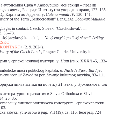
аутономија Срба у Хабзбуршкој монархији – правни
 кроз време
, Београд: Институт за упоредно право, 123–135.
Од Карпата до Јадрана, у:
Catena
mundi
IV
, 130–141.
story of the Term „Serbocroatian” Language,
Зборник Матице
uages in contact: Czech, Slovak, ‘Czechoslovak’, in
3, 53–73.
ský jazykový kontakt”, in
Nový encyklopedický slovník češtiny
CESKO-
0KONTAKT
> (2. 9. 2024).
story of the Czech Lands
, Prague: Charles University in
и у српској језичкој култури, у:
Наш језик
, XXX/1–5, 133–
boličke moći i političkog kapitala, u:
Nasle
đ
e
Pjera
Burdijea
:
ruštvenu teoriju/ Zavod za poručavanje kulturnog razvitka, 93–111.
ријска лингвистика на почетку 21. века, у:
Јужнословенски
литературного развития в Slavia Orthodoxa и Slavia
84, 25–35.
у стварању лингвополитичкога конструкта „српскохрватски
103.
ка азбука, у:
Живот и рад
, VII (19), св. 116, Београд, 724–