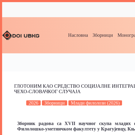
Насловна
Зборници
Моногра
ГЛОТОНИМ КАО СРЕДСТВО СОЦИЈАЛНЕ ИНТЕГРАЦ
ЧЕХО-СЛОВАЧКОГ СЛУЧАЈА
2026
Зборници
Млади филолози (2026)
Зборник радова са XVII научног скупа младих ф
Филолошко-уметничком факултету у Крагујевцу,
Књ.