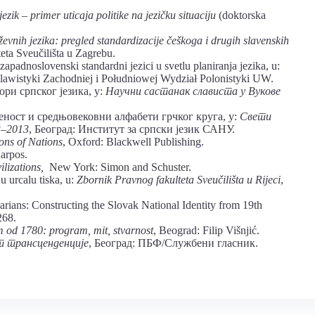
ezik – primer uticaja politike na jezičku situaciju
(doktorska
evnih jezika: pregled standardizacije češkoga i drugih slavenskih
teta Sveučilišta u Zagrebu.
padnoslovenski standardni jezici u svetlu planiranja jezika, u:
Slawistyki Zachodniej i Południowej Wydział Polonistyki UW.
ри српског језика, у:
Научни састанак слависта у Вукове
ост и средњовековни алфабети грчког круга, у:
Свети
3–2013
, Београд: Институт за српски језик САНУ.
ons of Nations
, Oxford: Blackwell Publishing.
arpos.
ilizations
,
New York: Simon and Schuster.
 urcalu tiska, u:
Zbornik Pravnog fakulteta Sveučilišta u Rijeci
,
ns: Constructing the Slovak National Identity from 19th
268.
m od 1780: program, mit, stvarnost
, Beograd: Filip Višnjić.
 трансценденције
, Београд: ПБФ/Службени гласник.