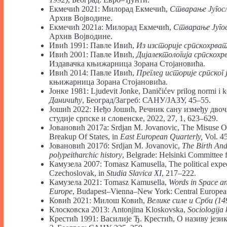
Екмечић 2021: Милорад Екмечић,
Стварање Југосл
Архив Војводине.
Екмечић 2021а: Милорад Екмечић,
Стварање Југос
Архив Војводине.
Ивић 1991: Павле Ивић,
Из изсторије српскохрват
Ивић 2001: Павле Ивић,
Дијалектологија српскохрв
Издавачка књижарница Зорана Стојановића.
Ивић 2014: Павле Ивић,
Преглед историје српског 
књижарница Зорана Стојановића.
Јонке 1981: Ljudevit Jonke, Daničićev prilog normi i k
Даничићу
, Београд/Загреб: САНУ/ЈАЗУ, 45–55.
Јошић 2022: Неђо Јошић, Речник сану између двочл
студије српске и словенске, 2022, 27, 1, 623–629.
Јовановић 2017а: Srdjan M. Jovanovic, The Misuse O
Breakup Of States, in
East European Quarterly,
Vol. 45
Јовановић 2017б: Srdjan M. Jovanovic,
The Birth An
polypeitharchic history
, Belgrade: Helsinki Committee 
Камузела 2007: Tomasz Kamusella, The political exped
Czechoslovak, in
Studia Slavica XI
, 217–222.
Камузела 2021: Tomasz Kamusella,
Words in Space an
Europe
, Budapest–Vienna–New York: Central European
Ковић 2021: Милош Ковић,
Велике силе и Срби (1
Клосковска 2013: Antonjina Kloskovska,
Sociologija 
Крестић 1991: Василије Ђ. Крестић, О називу јези