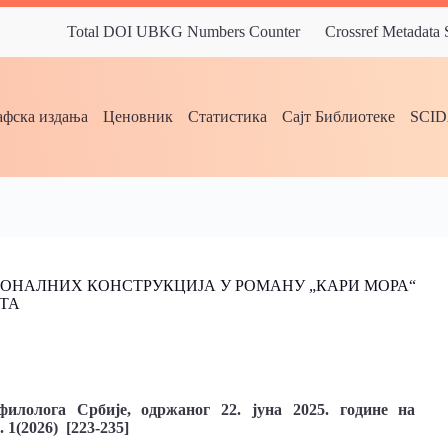
Total DOI UBKG Numbers Counter
Crossref Metadata
фска издања
Ценовник
Статистика
Сајт Библиотеке
SCI
ОНАЛНИХ КОНСТРУКЦИЈА У РОМАНУ „КАРИ МОРА“
ТА
илолога Србије, одржаног 22. јуна 2025. године на
 1(2026) [223-235]