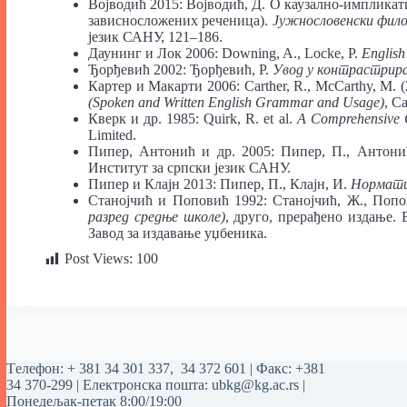
Војводић 2015: Војводић, Д. О каузално-имплика
зависносложених реченица).
Јужнословенски фило
језик САНУ, 121–186.
Даунинг и Лок 2006: Downing, A., Locke, P.
English
Ђорђевић 2002: Ђорђевић, Р.
Увод у контрастрирањ
Картер и Макарти 2006: Carther, R., McCarthy, M. 
(Spoken and Written English Grammar and Usage)
, C
Кверк и др. 1985: Quirk, R. et al.
A Comprehensive 
Limited.
Пипер, Антонић и др. 2005: Пипер, П., Антони
Институт за српски језик САНУ.
Пипер и Клајн 2013: Пипер, П., Клајн, И.
Норматив
Станојчић и Поповић 1992: Станојчић, Ж., Поп
разред средње школе)
, друго, прерађено издање. 
Завод за издавање уџбеника.
Post Views:
100
Tелефон:
+ 381 34 301 337
,
34 372 601
| Факс: +381
34 370-299 | Електронска пошта:
ubkg@kg.ac.rs
|
Понедељак-петак 8:00/19:00