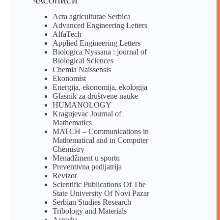
ЧАСОПИСИ
Acta agriculturae Serbica
Advanced Engineering Letters
AlfaTech
Applied Engineering Letters
Biologica Nyssana : journal of
Biological Sciences
Chemia Naissensis
Ekonomist
Energija, ekonomija, ekologija
Glasnik za društvene nauke
HUMANOLOGY
Kragujevac Journal of
Mathematics
MATCH – Communications in
Mathematical and in Computer
Chemistry
Menadžment u sportu
Preventivna pedijatrija
Revizor
Scientific Publications Of The
State University Of Novi Pazar
Serbian Studies Research
Tribology and Materials
Аграфа