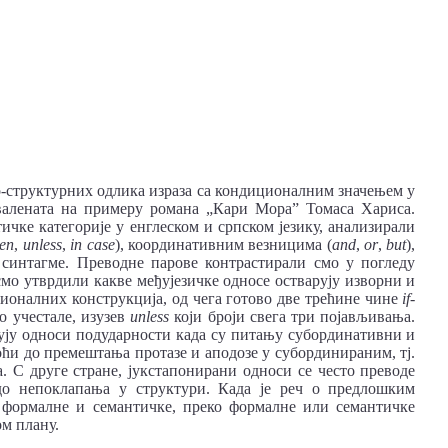
о-структурних одлика израза са кондиционалним значењем у
валената на примеру романа „Кари Мора” Томаса Хариса.
чке категорије у енглеском и српском језику, анализирали
en
,
unless
,
in case
), координативним везницима (
and
,
or
,
but
),
 синтагме. Преводне парове контрастирали смо у погледу
смо утврдили какве међујезичке односе остварују изворни и
ионалних конструкција, од чега готово две трећине чине
if
-
о учестале, изузев
unless
који броји свега три појављивања.
рују односи подударности када су питању субординативни и
ћи до премештања протазе и аподозе у субординираним, тј.
 С друге стране, јукстапонирани односи се често преводе
до непоклапања у структури. Када је реч о предлошким
од формалне и семантичке, преко формалне или семантичке
ом плану.