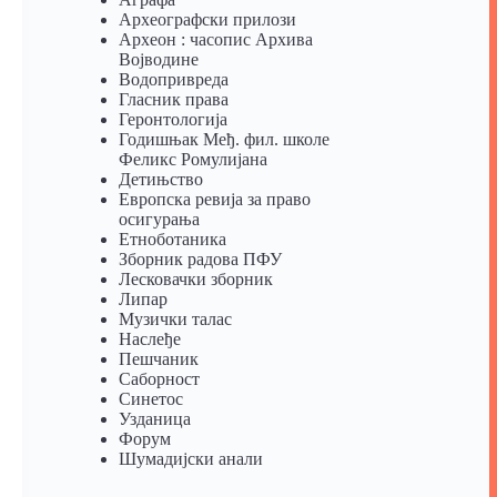
Археографски прилози
Археон : часопис Архива
Војводине
Водопривреда
Гласник права
Геронтологија
Годишњак Међ. фил. школе
Феликс Ромулијана
Детињство
Европска ревија за право
осигурања
Eтноботаника
Зборник радова ПФУ
Лесковачки зборник
Липар
Музички талас
Наслеђе
Пешчаник
Саборност
Синетос
Узданица
Форум
Шумадијски анали