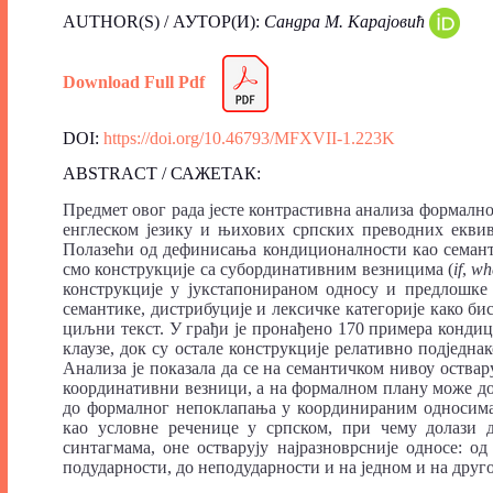
AUTHOR(S) / АУТОР(И):
Сандра М. Карајовић
Download Full Pdf
DOI:
https://doi.org/10.46793/MFXVII-1.223K
ABSTRACT / САЖЕТАК:
Предмет овог рада јесте контрастивна анализа формалн
енглеском језику и њихових српских преводних екви
Полазећи од дефинисања кондиционалности као семанти
смо конструкције са субординативним везницима (
if
,
wh
конструкције у јукстапонираном односу и предлошке
семантике, дистрибуције и лексичке категорије како би
циљни текст. У грађи је пронађено 170 примера кондиц
клаузе, док су остале конструкције релативно подједнак
Aнализа је показала да се на семантичком нивоу оства
координативни везници, а на формалном плану може до
до формалног непоклапања у координираним односима.
као условне реченице у српском, при чему долази 
синтагмама, оне остварују најразноврсније односе: 
подударности, до неподударности и на једном и на друг