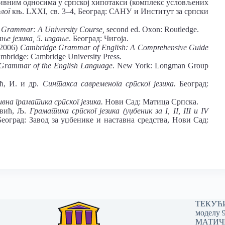
тивним односима у српској хипотакси (комплекс условљених
лог
књ. LXXI, св. 3–4, Београд: САНУ и Институт за српски
 Grammar: A University Course,
second ed. Oxon: Routledge.
е језика, 5. издање
. Београд: Чигоја.
(2006)
Cambridge Grammar of English: A Comprehensive Guide
ambridge: Cambridge University Press.
Grammar of the English Language
. New York: Longman Group
ћ, И. и др.
Синтакса савременога српског језика.
Београд:
на граматика српског језика.
Нови Сад: Матица Српска.
овић, Љ.
Граматика српског језика (уџбеник за I, II, III и IV
Београд: Завод за уџбенике и наставна средства, Нови Сад:
ТЕКУЋИ 
моделу 
МАТИЧНИ