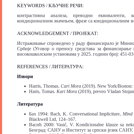
KEYWORDS / КЉУЧНЕ РЕЧИ:
контрастивна анализа, преводни еквиваленти, к
кондиционалним значењем, фразе са кондиционалним з
ACKNOWLEDGEMENT / ПРОЈЕКАТ:
Истраживање спроведено у раду финансирало је Минист
Србије (Уговор о преносу средстава за финансирање
високошколским установама у 2025. години број: 451-03-
REFERENCES / ЛИТЕРАТУРA:
Извори
Harris, Thomas.
Cari Mora
(2019). New York/Boston: 
Haris, Tomas.
Kari Mora
(2019), preveo Vladan Stojan
Литература
Бах 1994: Bach, K. Conversational Impliciture,
Mind 
Blackwell Ltd, 124–167.
Васић 2000: Vasić, V. Kondicionalne klauze sa ne
Београд: САНУ и Институт за српски језик САНУ,