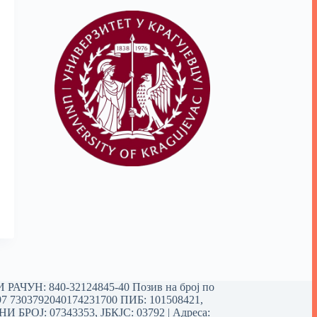
РАЧУН: 840-32124845-40 Позив на број по
97 7303792040174231700
ПИБ: 101508421,
 БРОЈ: 07343353, ЈБКЈС: 03792 | Aдреса: