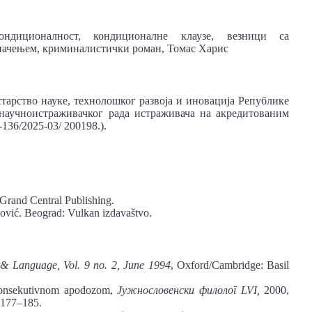
ондиционалност, кондиционалне клаузе, везници са
начењем, криминалистички роман, Томас Харис
арство науке, технолошког развоја и иновацијa Републике
 научноистраживачког рада истраживача на акредитованим
136/2025-03/ 200198.).
Grand Central Publishing.
ović. Beograd: Vulkan izdavaštvo.
& Language, Vol. 9 no. 2, June 1994
, Oxford/Cambridge: Basil
konsekutivnom apodozom,
Јужнословенски филолог LVI,
2000,
 177–185.