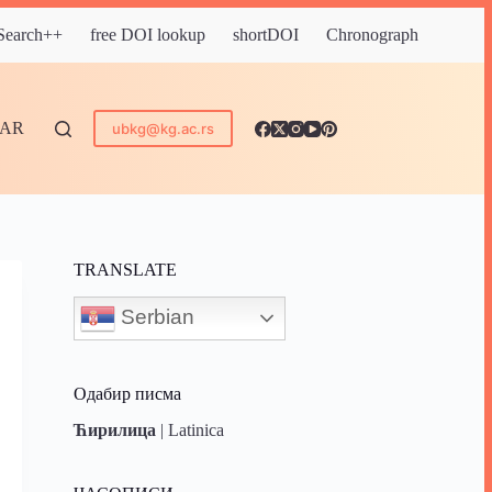
 Search++
free DOI lookup
shortDOI
Chronograph
DAR
ubkg@kg.ac.rs
TRANSLATE
Serbian
Одабир писма
Ћирилица
|
Latinica