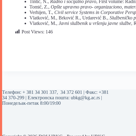
Tintić, N.,
Radno i socijalno pravo
, First volume: Radn
Tomić, Z.,
Opšte upravno pravo- organizaciono, materi
Verhijen, T.,
Civil service Systems in Corporative Persp
Vlatković, M., Brković R., Urdarević B.,
Službeničko 
Vlatković, M.,
Javni službenik u vršenju javne službe
, 
Post Views:
146
Tелефон:
+ 381 34 301 337
,
34 372 601
| Факс: +381
34 370-299 | Електронска пошта:
ubkg@kg.ac.rs
|
Понедељак-петак 8:00/19:00