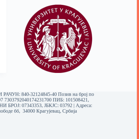
РАЧУН: 840-32124845-40 Позив на број по
97 7303792040174231700
ПИБ: 101508421,
 БРОЈ: 07343353, ЈБКЈС: 03792 | Aдреса:
ободе бб, 34000 Крагујевац, Србија