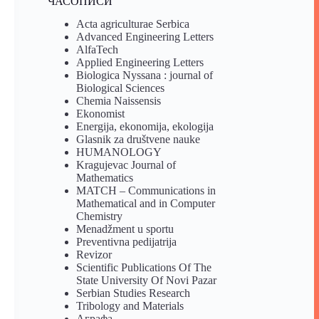
ЧАСОПИСИ
Acta agriculturae Serbica
Advanced Engineering Letters
AlfaTech
Applied Engineering Letters
Biologica Nyssana : journal of
Biological Sciences
Chemia Naissensis
Ekonomist
Energija, ekonomija, ekologija
Glasnik za društvene nauke
HUMANOLOGY
Kragujevac Journal of
Mathematics
MATCH – Communications in
Mathematical and in Computer
Chemistry
Menadžment u sportu
Preventivna pedijatrija
Revizor
Scientific Publications Of The
State University Of Novi Pazar
Serbian Studies Research
Tribology and Materials
Аграфа