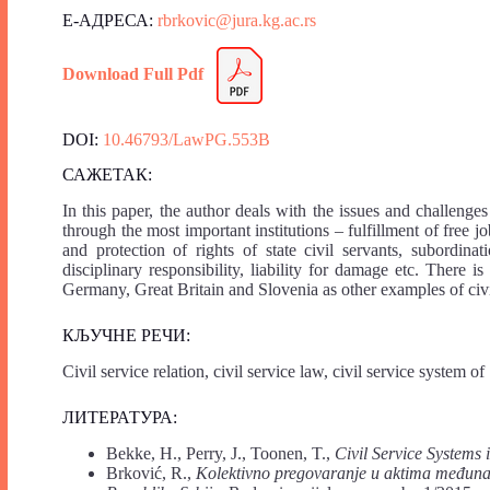
Е-АДРЕСА:
rbrkovic@jura.kg.ac.rs
Download Full Pdf
DOI:
10.46793/LawPG.553B
САЖЕТАК:
In this paper, the author deals with the issues and challenges 
through the most important institutions – fulfillment of free j
and protection of rights of state civil servants, subordinati
disciplinary responsibility, liability for damage etc. There is
Germany, Great Britain and Slovenia as other examples of civi
КЉУЧНЕ РЕЧИ:
Civil service relation, civil service law, civil service system of 
ЛИТЕРАТУРА:
Bekke, H., Perry, J., Toonen, T.,
Civil Service Systems 
Brković, R.,
Kolektivno pregovaranje u aktima međunaro