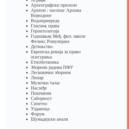
Археографски прилози
Археон : часопис Архива
Војводине
Водопривреда
Гласник права
Геронтологија
Годишњак Међ. фил. школе
Феликс Ромулијана
Детињство
Европска ревија за право
осигурања
Eтноботаника
Зборник радова ПФУ
Лесковачки зборник
Липар
Музички талас
Наслеђе
Пешчаник
Саборност
Синетос
Узданица
Форум
Шумадијски анали