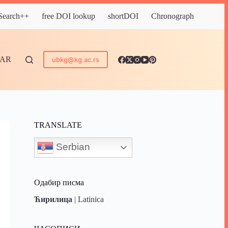
 Search++
free DOI lookup
shortDOI
Chronograph
DAR
ubkg@kg.ac.rs
TRANSLATE
Serbian
Одабир писма
Ћирилица
|
Latinica