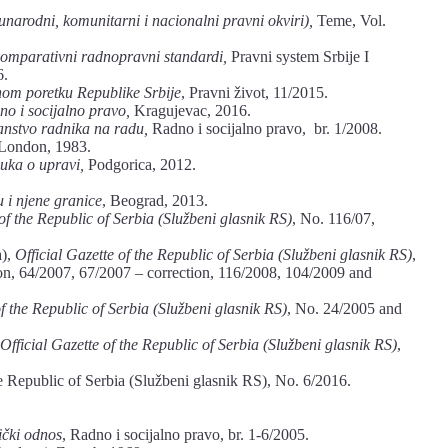
narodni, komunitarni i nacionalni pravni okviri),
Teme, Vol.
 komparativni radnopravni standardi,
Pravni system Srbije I
6.
om poretku Republike Srbije
, Pravni život, 11/2015.
no i socijalno pravo,
Kragujevac, 2016.
anstvo radnika na radu,
Radno i socijalno pravo, br. 1/2008.
London, 1983.
uka o upravi,
Podgorica, 2012.
 i njene granice
, Beograd, 2013.
 of the Republic of Serbia (Službeni glasnik RS)
, No. 116/07,
a),
Official Gazette of the Republic of Serbia (Službeni glasnik RS)
,
ion, 64/2007, 67/2007 – correction, 116/2008, 104/2009 and
of the Republic of Serbia (Službeni glasnik RS)
, No. 24/2005 and
Official Gazette of the Republic of Serbia (Službeni glasnik RS)
,
he Republic of Serbia (Službeni glasnik RS), No. 6/2016.
ički odnos
, Radno i socijalno pravo, br. 1-6/2005.