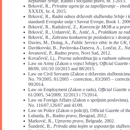
Republike Srbije,
Radno i socijalno pravo, br. 1/2015.
Brković, R.,
Privatne agencije za zapošljavanje – (među
XXXIX, br. 4, 2015.
Brković, R.,
Radni odnos državnih službenika Srbije i
standardi Evropske unije i Saveat Evrope, Book 1. 200
Brković, R., Radulović, Z.,
Konvencije MOR-a u pravn
Brković, R., Urdarević, B., Antić, A.,
Praktikum za rad
Brković, R.,
Zabrana konkurencije poslodavcu i dostoj
Davies, M., Doing, A.,
Public Service ethic in the UK,
Davitkovski, B., Pavlovska-Daneva, A., Lončar, Z.,
Na
Jovanović, P.,
Radno pravo,
Novi Sad, 2012.
Kovačević, Lj.,
Pravna subordinacija u radnom odnosu
Law on Army (Zakon o vojsci Srbije),
Official Gazette
88/09, 101/10 10/2015 and 88/2015.
Law on Civil Servants (Zakon o državnim službenicim
No. 79/2005, 81/2005 – correction., 83/2005 – correct
99/2014.
Law on Employment (Zakon o radu),
Official Gazette 
61/2005, 54/2009, 32/2013 i 75/2014.
Law on Foreign Affairs (Zakon o spoljnim poslovima),
No. 116/07,126/07 and 41/09.
Law on Police (Zakon o policiji), Official Gazette of t
Lubarda, B.,
Radno pravo
, Beograd, 2012.
Marković, R.,
Upravno pravo,
Belgrade, 2002.
Šunderić, B.,
Priroda akta kojim se uspostavlja služben