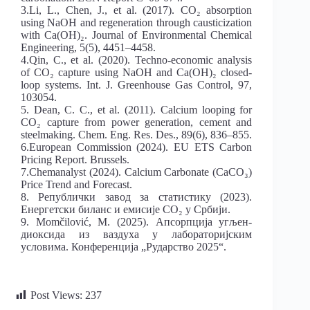
3.Li, L., Chen, J., et al. (2017). CO₂ absorption
using NaOH and regeneration through causticization
with Ca(OH)₂. Journal of Environmental Chemical
Engineering, 5(5), 4451–4458.
4.Qin, C., et al. (2020). Techno-economic analysis
of CO₂ capture using NaOH and Ca(OH)₂ closed-
loop systems. Int. J. Greenhouse Gas Control, 97,
103054.
5. Dean, C. C., et al. (2011). Calcium looping for
CO₂ capture from power generation, cement and
steelmaking. Chem. Eng. Res. Des., 89(6), 836–855.
6.European Commission (2024). EU ETS Carbon
Pricing Report. Brussels.
7.Chemanalyst (2024). Calcium Carbonate (CaCO₃)
Price Trend and Forecast.
8. Републички завод за статистику (2023).
Енергетски биланс и емисије CO₂ у Србији.
9. Momčilović, M. (2025). Апсорпција угљен-
диоксида из ваздуха у лабораторијским
условима. Конференција „Рударство 2025“.
Post Views:
237