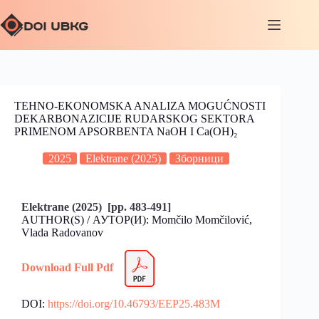
TEHNO-EKONOMSKA ANALIZA MOGUĆNOSTI
DEKARBONAZICIJE RUDARSKOG SEKTORA
PRIMENOM APSORBENTA NaOH I Ca(OH)₂
2025
Elektrane (2025)
Зборници
Elektrane (2025) [pp. 483-491]
AUTHOR(S) / АУТОР(И): Momčilo Momčilović,
Vlada Radovanov
Download Full Pdf
DOI:
https://doi.org/10.46793/EEP25.483M