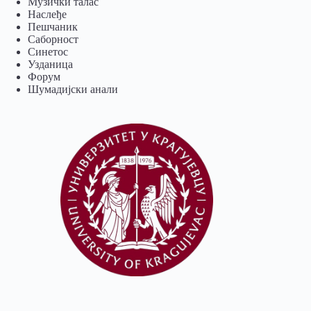
Музички талас
Наслеђе
Пешчаник
Саборност
Синетос
Узданица
Форум
Шумадијски анали