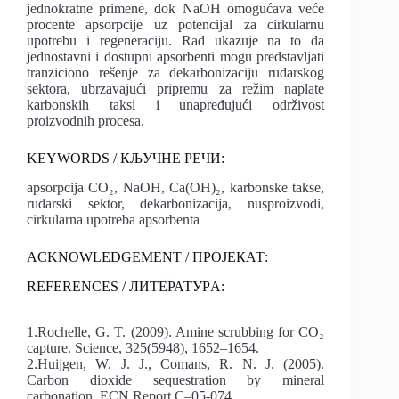
jednokratne primene, dok NaOH omogućava veće
procente apsorpcije uz potencijal za cirkularnu
upotrebu i regeneraciju. Rad ukazuje na to da
jednostavni i dostupni apsorbenti mogu predstavljati
tranziciono rešenje za dekarbonizaciju rudarskog
sektora, ubrzavajući pripremu za režim naplate
karbonskih taksi i unapređujući održivost
proizvodnih procesa.
KEYWORDS / КЉУЧНЕ РЕЧИ:
apsorpcija CO₂, NaOH, Ca(OH)₂, karbonske takse,
rudarski sektor, dekarbonizacija, nusproizvodi,
cirkularna upotreba apsorbenta
ACKNOWLEDGEMENT / ПРОЈЕКАТ:
REFERENCES / ЛИТЕРАТУРA:
1.Rochelle, G. T. (2009). Amine scrubbing for CO₂
capture. Science, 325(5948), 1652–1654.
2.Huijgen, W. J. J., Comans, R. N. J. (2005).
Carbon dioxide sequestration by mineral
carbonation. ECN Report C–05-074.