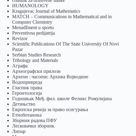
Glasnik za društvene nauke
HUMANOLOGY
Kragujevac Journal of Mathematics
MATCH – Communications in Mathematical and in
Computer Chemistry
Menadžment u sportu
Preventivna pedijatrija
Revizor
Scientific Publications Of The State University Of Novi
Pazar
Serbian Studies Research
Tribology and Materials
Аграфа
Археографски прилози
Археон : часопис Архива Војводине
Водопривреда
Гласник права
Геронтологија
Годишњак Међ. фил. школе Феликс Ромулијана
Детињство
Европска ревија за право осигурања
Eтноботаника
Зборник радова ПФУ
Лесковачки зборник
Липар