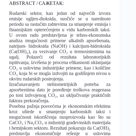
ABSTRACT / САЖЕТАК:
Rudarski sektor, kao jedan od najvećih izvora
emisije ugljen-dioksida, suočiće se u narednom
periodu sa rastućim zahtevima za smanjenje emisija i
finansijskim opterećenjem u vidu karbonskih taksi.
U ovom radu predstavljena je tehno-ekonomska
analiza mogućnosti primene alkalnih apsorbenata,
natrijum- hidroksida (NaOH) i kalcijum-hidroksida
(Ca(OH)₂), za vezivanje CO₂ u termosistemima na
ugalj. Polazeći od rezultata laboratorijskih
ispitivanja, izvršena je procena efikasnosti uklanjanja
CO₂ u uslovima industrijske primene, kao i količine
CO₂ koja bi se mogla izdvojiti na godišnjem nivou u
okviru rudarskih postrojenja.
Izračunavanjem stehiometrijskih potreba za
apsorbentima dato je poređenje troškova reagenasa
po toni izdvojenog CO₂, uz uključivanje praktičnih
faktora prekoračenja.
Posebna pažnja posvećena je ekonomskim efektima
kroz uštede u smanjenju karbonskih taksi i
mogućnosti iskorišćenja nusproizvoda kao što su
CaCO₃ i Na₂CO₃ u industriji građevinskih materijala
i hemijskom sektoru. Rezultati pokazuju da Ca(OH)₂
predstavlja ekonomičnije rešenje u uslovima