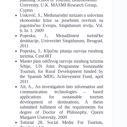
University, U.K. MASMI Research Group,
Cyprus
Unković, S., Međunarodni turizam u uslovima
ekonomske krize sa posebnim osvrtom na
jugoistočnu Evropu, Singidunum revija, Vol.
6, br. 1. 2009
Popesku, J., Menadžment turističke
destinacije, Univerzitet Singidunum, Beograd,
2011
Popesku, J., Ključna pitanja razvoja ruralnog
turizma, CenORT
Master plan održivog razvoja ruralnog turizma
Srbije, UN Joint Programme Sustainable
Tourism, for Rural Development funded by
the Spanish MDG Achievement Fund, april
2011
Ali, A., An investigation into information and
communication technologies – based
applications for sustainable tourism
development of destinations, A thesis
submitted fulfiment of the requirements for
degree of Doctor of Philosophy, Queen
Margaret University, 2009
Tutorial 28, Social Media For Tourism,