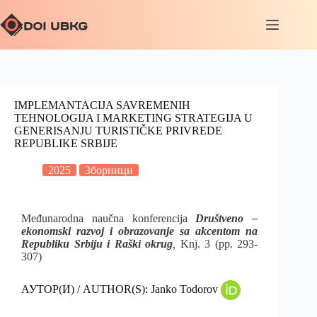
IMPLEMANTACIJA SAVREMENIH
TEHNOLOGIJA I MARKETING STRATEGIJA U
GENERISANJU TURISTIČKE PRIVREDE
REPUBLIKE SRBIJE
2025
Зборници
Međunarodna naučna konferencija
Društveno –
ekonomski razvoj i obrazovanje sa akcentom na
Republiku Srbiju i Raški okrug
,
Knj. 3 (pp. 293-
307)
АУТОР(И) / AUTHOR(S): Janko Todorov