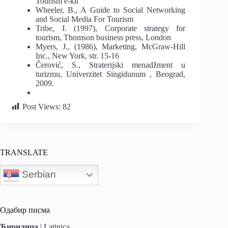
Tourism e-kit
Wheeler, B., A Guide to Social Networking
and Social Media For Tourism
Tribe, J. (1997), Corporate strategy for
tourism, Thomson business press, London
Myers, J., (1986), Marketing, McGraw-Hill
Inc., New York, str. 15-16
Čerović, S., Straterijski menadžment u
turizmu, Univerzitet Singidunum , Beograd,
2009.
Post Views:
82
TRANSLATE
Serbian
Одабир писма
Ћирилица
|
Latinica