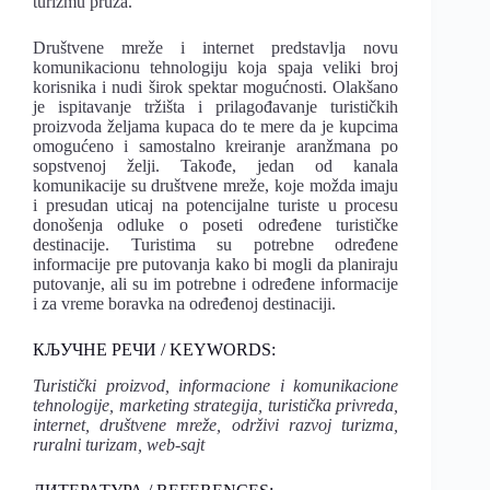
turizmu pruža.
Društvene mreže i internet predstavlja novu
komunikacionu tehnologiju koja spaja veliki broj
korisnika i nudi širok spektar mogućnosti. Olakšano
je ispitavanje tržišta i prilagođavanje turističkih
proizvoda željama kupaca do te mere da je kupcima
omogućeno i samostalno kreiranje aranžmana po
sopstvenoj želji. Takođe, jedan od kanala
komunikacije su društvene mreže, koje možda imaju
i presudan uticaj na potencijalne turiste u procesu
donošenja odluke o poseti određene turističke
destinacije. Turistima su potrebne određene
informacije pre putovanja kako bi mogli da planiraju
putovanje, ali su im potrebne i određene informacije
i za vreme boravka na određenoj destinaciji.
КЉУЧНЕ РЕЧИ / KEYWORDS:
Turistički proizvod, informacione i komunikacione
tehnologije, marketing strategija, turistička privreda,
internet, društvene mreže, održivi razvoj turizma,
ruralni turizam, web-sajt