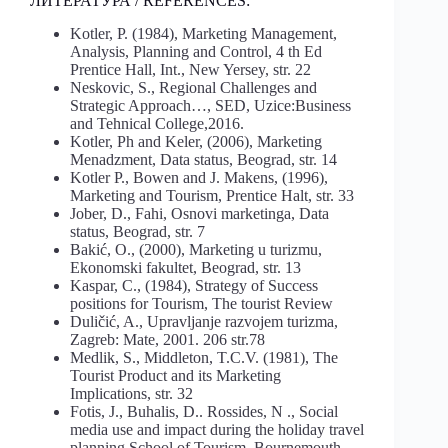
ЛИТЕРАТУРА / REFERENCES:
Kotler, P. (1984), Marketing Management,
Analysis, Planning and Control, 4 th Ed
Prentice Hall, Int., New Yersey, str. 22
Neskovic, S., Regional Challenges and
Strategic Approach…, SED, Uzice:Business
and Tehnical College,2016.
Kotler, Ph and Keler, (2006), Marketing
Menadzment, Data status, Beograd, str. 14
Kotler P., Bowen and J. Makens, (1996),
Marketing and Tourism, Prentice Halt, str. 33
Jober, D., Fahi, Osnovi marketinga, Data
status, Beograd, str. 7
Bakić, O., (2000), Marketing u turizmu,
Ekonomski fakultet, Beograd, str. 13
Kaspar, C., (1984), Strategy of Success
positions for Tourism, The tourist Review
Duličić, A., Upravljanje razvojem turizma,
Zagreb: Mate, 2001. 206 str.78
Medlik, S., Middleton, T.C.V. (1981), The
Tourist Product and its Marketing
Implications, str. 32
Fotis, J., Buhalis, D.. Rossides, N ., Social
media use and impact during the holiday travel
planning School of Tourism, Bournemouth