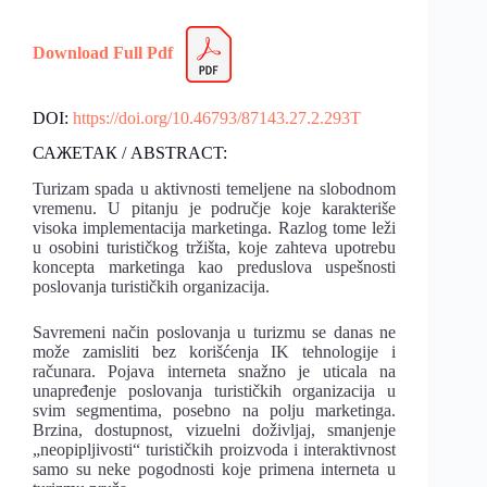
Download Full Pdf
DOI:
https://doi.org/10.46793/87143.27.2.293T
САЖЕТАК / ABSTRACT:
Turizam spada u aktivnosti temeljene na slobodnom
vremenu. U pitanju je područje koje karakteriše
visoka implementacija marketinga. Razlog tome leži
u osobini turističkog tržišta, koje zahteva upotrebu
koncepta marketinga kao preduslova uspešnosti
poslovanja turističkih organizacija.
Savremeni način poslovanja u turizmu se danas ne
može zamisliti bez korišćenja IK tehnologije i
računara. Pojava interneta snažno je uticala na
unapređenje poslovanja turističkih organizacija u
svim segmentima, posebno na polju marketinga.
Brzina, dostupnost, vizuelni doživljaj, smanjenje
„neopipljivosti“ turističkih proizvoda i interaktivnost
samo su neke pogodnosti koje primena interneta u