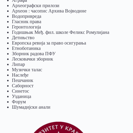
Аграфа
Археографски прилози
Археон : часопис Архива Војводине
Водопривреда
Гласник права
Геронтологија
Годишњак Међ. фил. школе Феликс Ромулијана
Детињство
Европска ревија за право осигурања
Eтноботаника
Зборник радова ПФУ
Лесковачки зборник
Липар
Музички талас
Наслеђе
Пешчаник
Саборност
Синетос
Узданица
Форум
Шумадијски анали