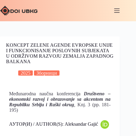
KONCEPT ZELENE AGENDE EVROPSKE UNIJE
I FUNKCIONISANJE POSLOVNIH SUBJEKATA
U ODRŽIVOM RAZVOJU ZEMALJA ZAPADNOG
BALKANA
2025
Зборници
Međunarodna naučna konferencija
Društveno –
ekonomski razvoj i obrazovanje sa akcentom na
Republiku Srbiju i Raški okrug
,
Knj. 3 (pp. 181-
195)
АУТОР(И) / AUTHOR(S): Aleksandar Gajić