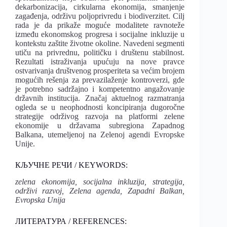
dekarbonizacija, cirkularna ekonomija, smanjenje
zagađenja, održivu polјoprivredu i biodiverzitet. Cilј
rada je da prikaže moguće modalitete ravnoteže
između ekonomskog progresa i socijalne inkluzije u
kontekstu zaštite životne okoline. Navedeni segmenti
utiču na privrednu, političku i društenu stabilnost.
Rezultati istraživanja upućuju na nove pravce
ostvarivanja društvenog prosperiteta sa većim brojem
mogućih rešenja za prevazilaženje kontroverzi, gde
je potrebno sadržajno i kompetentno angažovanje
državnih institucija. Značaj aktuelnog razmatranja
ogleda se u neophodnosti koncipiranja dugoročne
strategije održivog razvoja na platformi zelene
ekonomije u državama subregiona Zapadnog
Balkana, utemelјenoj na Zelenoj agendi Evropske
Unije.
КЉУЧНЕ РЕЧИ / KEYWORDS:
zelena ekonomija, socijalna inkluzija, strategija,
održivi razvoj,
Zelena agenda, Zapadni Balkan,
Evropska Unija
ЛИТЕРАТУРА / REFERENCES: