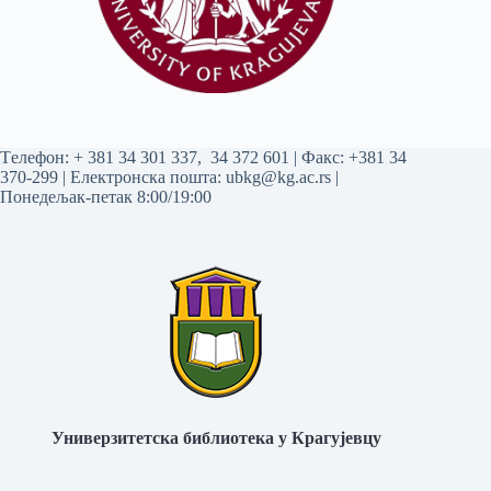
Tелефон:
+ 381 34 301 337
,
34 372 601
| Факс: +381 34
370-299 | Електронска пошта:
ubkg@kg.ac.rs
|
Понедељак-петак 8:00/19:00
Универзитетска библиотека у Крагујевцу