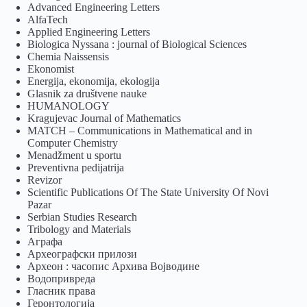
Advanced Engineering Letters
AlfaTech
Applied Engineering Letters
Biologica Nyssana : journal of Biological Sciences
Chemia Naissensis
Ekonomist
Energija, ekonomija, ekologija
Glasnik za društvene nauke
HUMANOLOGY
Kragujevac Journal of Mathematics
MATCH – Communications in Mathematical and in
Computer Chemistry
Menadžment u sportu
Preventivna pedijatrija
Revizor
Scientific Publications Of The State University Of Novi
Pazar
Serbian Studies Research
Tribology and Materials
Аграфа
Археографски прилози
Археон : часопис Архива Војводине
Водопривреда
Гласник права
Геронтологија