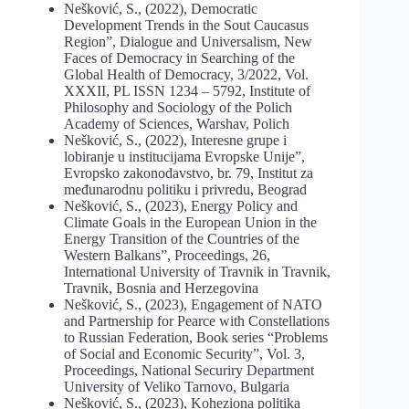
Nešković, S., (2022), Democratic
Development Trends in the Sout Caucasus
Region”, Dialogue and Universalism, New
Faces of Democracy in Searching of the
Global Health of Democracy, 3/2022, Vol.
XXXII, PL ISSN 1234 – 5792, Institute of
Philosophy and Sociology of the Polich
Academy of Sciences, Warshav, Polich
Nešković, S., (2022), Interesne grupe i
lobiranje u institucijama Evropske Unije”,
Evropsko zakonodavstvo, br. 79, Institut za
međunarodnu politiku i privredu, Beograd
Nešković, S., (2023), Energy Policy and
Climate Goals in the European Union in the
Energy Transition of the Countries of the
Western Balkans”, Proceedings, 26,
International University of Travnik in Travnik,
Travnik, Bosnia and Herzegovina
Nešković, S., (2023), Engagement of NATO
and Partnership for Pearce with Constellations
to Russian Federation, Book series “Problems
of Social and Economic Security”, Vol. 3,
Proceedings, National Securiry Department
University of Veliko Tarnovo, Bulgaria
Nešković, S., (2023), Koheziona politika