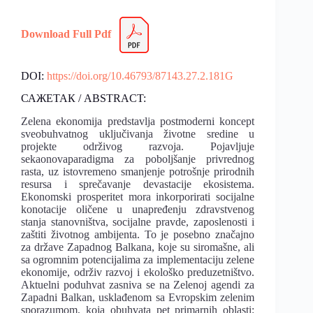
Download Full Pdf
DOI:
https://doi.org/10.46793/87143.27.2.181G
САЖЕТАК / ABSTRACT:
Zelena ekonomija predstavlјa postmoderni koncept
sveobuhvatnog uklјučivanja životne sredine u
projekte održivog razvoja. Pojavlјuje
sekaonovaparadigma za pobolјšanje privrednog
rasta, uz istovremeno smanjenje potrošnje prirodnih
resursa i sprečavanje devastacije ekosistema.
Ekonomski prosperitet mora inkorporirati socijalne
konotacije oličene u unapređenju zdravstvenog
stanja stanovništva, socijalne pravde, zaposlenosti i
zaštiti životnog ambijenta. To je posebno značajno
za države Zapadnog Balkana, koje su siromašne, ali
sa ogromnim potencijalima za implementaciju zelene
ekonomije, održiv razvoj i ekološko preduzetništvo.
Aktuelni poduhvat zasniva se na Zelenoj agendi za
Zapadni Balkan, usklađenom sa Evropskim zelenim
sporazumom, koja obuhvata pet primarnih oblasti: