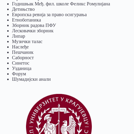
Годишњак Међ. фил. школе Феликс Ромулијана
Детињство
Европска ревија за право осигурања
Eтноботаника
Зборник радова ПФУ
Лесковачки зборник
Липар
Музички талас
Наслеђе
Пешчаник
Саборност
Синетос
Узданица
Форум
Шумадијски анали