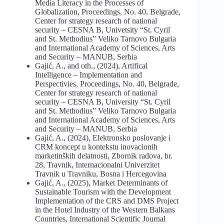
Media Literacy in the Processes of
Globalization, Proceedings, No. 40, Belgrade,
Center for strategy research of national
security – CESNA B, Univetsity “St. Cyril
and St. Methodius” Veliko Tarnovo Bulgaria
and International Academy of Sciences, Arts
and Security – MANUB, Serbia
Gajić, A., and oth., (2024), Artifical
Intelligence – Implementation and
Perspectivies, Proceedings, No. 40, Belgrade,
Center for strategy research of national
security – CESNA B, University “St. Cyril
and St. Methodius” Veliko Tarnovo Bulgaria
and International Academy of Sciences, Arts
and Security – MANUB, Serbia
Gajić, A., (2024), Elektronsko poslovanje i
CRM koncept u kontekstu inovacionih
marketinških delatnosti, Zbornik radova, br.
28, Travnik, Internacionalni Univerzitet
Travnik u Travniku, Bosna i Hercegovina
Gajić, A., (2025), Market Determinants of
Sustainable Tourism with the Development
Implementation of the CRS and DMS Project
in the Hotel Industry of the Western Balkans
Countries, International Scientific Journal