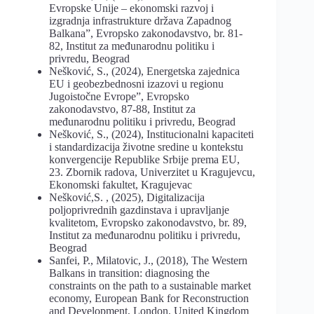
Evropske Unije – ekonomski razvoj i
izgradnja infrastrukture država Zapadnog
Balkana”, Evropsko zakonodavstvo, br. 81-
82, Institut za međunarodnu politiku i
privredu, Beograd
Nešković, S., (2024), Energetska zajednica
EU i geobezbednosni izazovi u regionu
Jugoistočne Evrope”, Evropsko
zakonodavstvo, 87-88, Institut za
međunarodnu politiku i privredu, Beograd
Nešković, S., (2024), Institucionalni kapaciteti
i standardizacija životne sredine u kontekstu
konvergencije Republike Srbije prema EU,
23. Zbornik radova, Univerzitet u Kragujevcu,
Ekonomski fakultet, Kragujevac
Nešković,S. , (2025), Digitalizacija
polјoprivrednih gazdinstava i upravlјanje
kvalitetom, Evropsko zakonodavstvo, br. 89,
Institut za međunarodnu politiku i privredu,
Beograd
Sanfei, P., Milatovic, J., (2018), The Western
Balkans in transition: diagnosing the
constraints on the path to a sustainable market
economy, European Bank for Reconstruction
and Development, London, United Kingdom