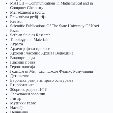
MATCH – Communications in Mathematical and in
Computer Chemistry
Menadžment u sportu
Preventivna pedijatrija
Revizor
Scientific Publications Of The State University Of Novi
Pazar
Serbian Studies Research
Tribology and Materials
Аграфа
Археографски прилози
Археон : часопис Архива Војводине
Водопривреда
Гласник права
Геронтологија
Годишњак Међ. фил. школе Феликс Ромулијана
Детињство
Европска ревија за право осигурања
Eтноботаника
Зборник радова ПФУ
Лесковачки зборник
Липар
Музички талас
Наслеђе
Пешчаник