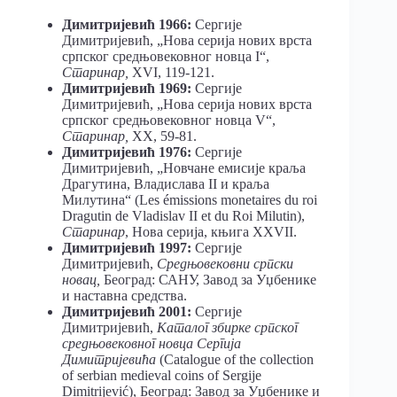
Димитријевић 1966:
Сергије
Димитријевић, „Нова серија нових врста
српског средњовековног новца I“,
Старинар,
XVI, 119-121.
Димитријевић 1969:
Сергије
Димитријевић, „Нова серија нових врста
српског средњовековног новца V“,
Старинар,
XX, 59-81.
Димитријевић 1976:
Сергије
Димитријевић, „Новчане емисије краља
Драгутина, Владислава II и краља
Милутина“ (Les émissions monetaires du roi
Dragutin de Vladislav II et du Roi Milutin),
Старинар
, Нова серија, књига XXVII.
Димитријевић 1997:
Сергије
Димитријевић,
Средњовековни српски
новац,
Београд: САНУ, Завод за Уџбенике
и наставна средства.
Димитријевић 2001:
Сергије
Димитријевић,
Kаталог збирке српског
средњовековног новца Сергија
Димитријевића
(Catalogue of the collection
of serbian medieval coins of Sergije
Dimitrijević), Београд: Завод за Уџбенике и