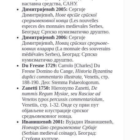
наставна средства, САНУ.
Димитријевић 2005:
Сергије
Димитријевић,
Нове врсте српског
средњовековног новца
(Les nouvelles
especes des monnaies medievales Serbes,
Београд: Српско нумизматичко друштво.
Димитријевић 2006:
Сергије
Димитријевић,
Новац српских средњове-
ковних владара
(La monnaie des souverains
médiévales Serbes), Београд: Српско
нумизматичко друштво.
Du Fresne 1729:
Carrolo [Charles] Du
Fresne Domino du Cange,
Historia Byzantina
duplici commentario illustrata,
Venetis, стр.
188-190. Део: Stemma Palaeologorum.
Zanetti 1750:
Hieronymo Zanetti,
De
nummis Regum Mysiae, seu Rasciae ad
Venetos typos percussis commentariolum
,
Venetiis, стр. 1-32. Овде су први пут
објављене илустрације српског
средњовековног новца.
Иванишевић 2001:
Вујадин Иванишевић,
Новчарство средњовековне Србије
(Serbian medieval coinage), Београд:
Стубови културе.