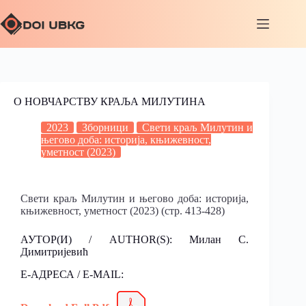
О НОВЧАРСТВУ КРАЉА МИЛУТИНА
2023
Зборници
Свети краљ Милутин и
његово доба: историја, књижевност,
уметност (2023)
Свети краљ Милутин и његово доба: историја,
књижевност, уметност (2023) (стр. 413-428)
АУТОР(И) / AUTHOR(S): Милан С.
Димитријевић
Е-АДРЕСА / E-MAIL: