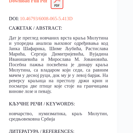
Download Full Pdf
DOI:
10.46793/6008-065-5.413D
САЖЕТАК / ABSTRACT:
Дат је преглед новчаних врста краља Милутина
и упоредна анализа њиховог одређивања код
Јанка Шафарика, Шиме Љубића, Растислава
Марића, Сергија Димитријевића, Вујадина
Иванишевића и Мирослава М. Јовановића.
Посебна пажња посвећена је динару краља
Милутина, са владаром који седи, са равним
мачем у десној руци, док му је у левој барјак. На
реверсу краљица на престолу држи крин и
посматра две птице које стоје на гранчицама
винове лозе и певају.
КЉУЧНЕ РЕЧИ / KEYWORDS:
новчарство, нумизматика, краљ Милутин,
средњовековна Србија
ЛИТЕРАТУРА / REFERENCES: