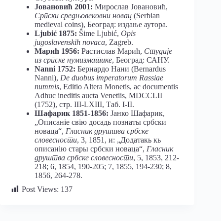
Јовановић 2001:
Мирослав Јовановић,
Српски средњовековни новац
(Serbian
medieval coins), Београд: издање аутора.
Ljubić 1875:
Šime Ljubić,
Opis
jugoslavenskih novaca
, Zagreb.
Марић 1956:
Растислав Марић,
Студије
из српске нумизматике
, Београд: САНУ.
Nanni 1752:
Бернардo Нани (Bernardus
Nanni),
De duobus imperatorum Rassiae
nummis
, Editio Altera Monetis, ac documentis
Adhuc ineditis aucta Venetiis, MDCCLII
(1752), стр. III-LXIII, Таб. I-II.
Шафарик 1851-1856:
Јанко Шафарик,
„Описанiе свiю досадь познаты србски
новаца“,
Гласник друштва србске
словесности
, 3, 1851, и: „Додатакь кь
описанiю стары србски новаца“,
Гласник
друштва србске словесности
, 5, 1853, 212-
218; 6, 1854, 190-205; 7, 1855, 194-230; 8,
1856, 264-278.
Post Views:
137