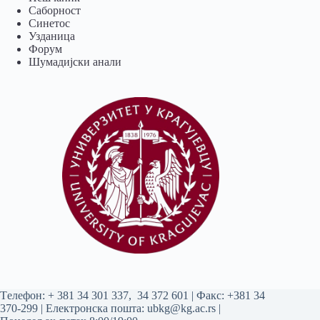
Саборност
Синетос
Узданица
Форум
Шумадијски анали
Tелефон:
+ 381 34 301 337
,
34 372 601
| Факс: +381 34
370-299 | Електронска пошта:
ubkg@kg.ac.rs
|