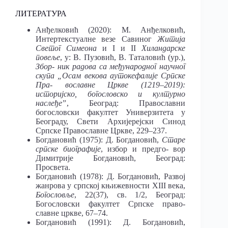
ЛИТЕРАТУРА
Анђелковић (2020): М. Анђелковић,
Интертекстуалне везе Савиног
Житија
Светог Симеона
и I и II
Хиландарске
повеље
, у: В. Пузовић, В. Таталовић (ур.),
Збор- ник радова са међународног научног
скупа „Осам векова аутокефалије Српске
Пра- вославне Цркве (1219‒2019):
историјско, богословско и културно
наслеђеˮ
, Београд: Православни
богословски факултет Универзитета у
Београду, Свети Aрхијерејски Синод
Српске Православне Цркве, 229‒237.
Богдановић (1975): Д. Богдановић,
Старе
српске биографије
, избор и предго- вор
Димитрије Богдановић, Београд:
Просвета.
Богдановић (1978): Д. Богдановић, Развој
жанрова у српској књижевности XIII века,
Богословље
, 22(37), св. 1/2, Београд:
Богословски факултет Српске право-
славне цркве, 67‒74.
Богдановић (1991): Д. Богдановић,