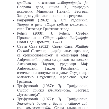
критика – књижевна историографи- ја
,
Сабрана дела, књига X, приредио
академик Мирослав Пантић, Београд:
Завод за уџбенике и наставна средства.
Радојичић (1963): Ђ. Сп. Радојичић,
Творци и дела старе српске књижевно-
сти
, Титоград: Графички завод.
Ређеп (2008): Ј. Ређеп, Стефан
Првовенчани,
Старе српске биографије
,
Нови Сад: Прометеј, 17‒21.
Свети Сава (2022): Свети Сава,
Житије
Светог Симеона
, приређивање, пре- вод
са српскословенског и коментари Маја
Анђелковић, превод са српског на пољски
Александар Наумов, уредници Маја
Анђелковић, Тихон Ракићевић, 2.
измењено и допуњено издање, Студеница:
Манастир Студеница, Краљево: АДМ
Графика.
Трифуновић (1967): Ђ. Трифуновић,
Стара српска књижевност
, Београд
„Југославија”.
Трифуновић (1972): Ђ. Трифуновић,
Значајније појаве и писци у старој срп-
ској књижевности
, Стара књижевност,