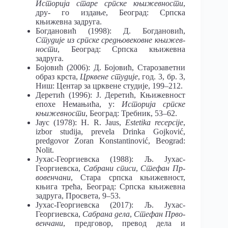
Историја старе српске књижевности
,
дру- го издање, Београд: Српска
књижевна задруга.
Богдановић (1998): Д. Богдановић,
Студије из српске средњовековне књижев-
ности
, Београд: Српска књижевна
задруга.
Бојовић (2006): Д. Бојовић, Старозаветни
образ крста,
Црквене студије
, год. 3, бр. 3,
Ниш: Центар за црквене студије, 199‒212.
Деретић (1996): Ј. Деретић, Књижевност
епохе Немањића, у:
Историја српске
књижевности
, Београд: Требник, 53‒62.
Јаус (1978): H. R. Jaus,
Estetika recepcije
,
izbor studija, prevela Drinka Gojković,
predgovor Zoran Konstantinović, Beograd:
Nolit.
Јухас-Георгиевска (1988): Љ. Јухас-
Георгиевска,
Сабрани списи
,
Стефан Пр-
вовенчани
, Стара српска књижевност,
књига трећа, Београд: Српска књижевна
задруга, Просвета, 9‒53.
Јухас-Георгиевска (2017): Љ. Јухас-
Георгиевска,
Сабрана дела
,
Стефан Прво-
венчани
, предговор, превод дела и