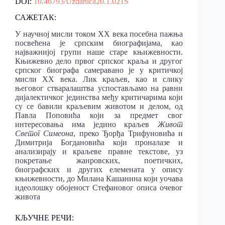
DOI:
10.46793/Uzdanica20.1.021S
САЖЕТАК:
У научној мисли током XX века посебна пажња
посвећена је српским биографијама, као
најважнијој групи наше старе књижевности.
Књижевно дело првог српског краља и другог
српског биографа самеравано је у критичкој
мисли XX века. Лик краљев, као и слику
његовог стваралаштва успостављамо на равни
дијалектичког јединства међу критичарима који
су се бавили краљевим животом и делом, од
Павла Поповића који за предмет свог
интересовања има једино краљев
Живот
Светог Симеона
, преко Ђорђа Трифуновића и
Димитрија Богдановића који проналазе и
анализирају и краљеве правне текстове, уз
покретање жанровских, поетичких,
биографских и других елемената у опису
књижевности, до Милана Кашанина који уочава
идеолошку обојеност Стефановог описа очевог
живота
КЉУЧНЕ РЕЧИ: