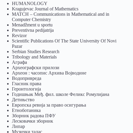
HUMANOLOGY
Kragujevac Journal of Mathematics
MATCH – Communications in Mathematical and in
Computer Chemistry
Menadžment u sportu
Preventivna pedijatrija
Revizor
Scientific Publications Of The State University Of Novi
Pazar
Serbian Studies Research
Tribology and Materials
Аграфа
Археографски прилози
Археон : часопис Архива Војводине
Водопривреда
Гласник права
Геронтологија
Годишњак Међ. фил. школе Феликс Ромулијана
Детињство
Европска ревија за право осигурања
Eтноботаника
Зборник радова ПФУ
Лесковачки зборник
Липар
Музички талас