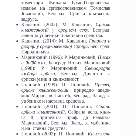
коментари Љиљана Јухас-Георгиевска,
издање на српскословенском Томислав
Јовановић, Београд: Српска књижевна
задруга.
Кашанин (2002): М. Кашанин,
Српска
књижевност у средњем веку
, Београд:
Завод за уџбенике и наставна средства.
Кашанин (2014): М. Кашанин,
Градови и
дворци у средњовековној Србији
, Бео- град:
Народни музеј.
Маринковић (1996): Р. Маринковић,
Писах
и потписах
, Београд: Нолит. Маринковић
(1998): Р. Маринковић,
Светородна
господа српска
, Београд: Друштво за
српски језик и књижевност.
Поповић (1999): П. Поповић,
Преглед
српске књижевности
, приредио акаде-
мик Мирослав Пантић, Београд: Завод за
уџбенике и наставна средства.
Поповић (2001): П. Поповић,
Стара
српска књижевност
, Сабрана дела, књи-
га II, приредила проф. др Радмила
Маринковић, Београд: Завод за уџбенике
и на- ставна средства.
Поповић (2002): П. Поповић,
Књижевна