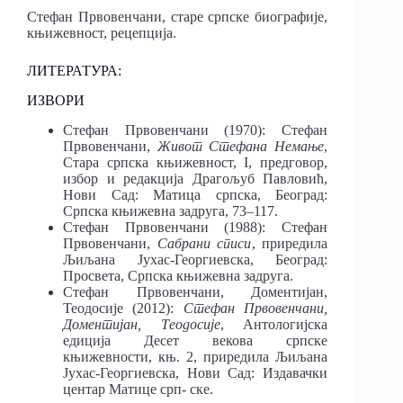
Стефан Првовенчани, старе српске биографије,
књижевност, рецепција.
ЛИТЕРАТУРА:
ИЗВОРИ
Стефан Првовенчани (1970): Стефан
Првовенчани,
Живот Стефана Немање
,
Стара српска књижевност, I, предговор,
избор и редакција Драгољуб Павловић,
Нови Сад: Матица српска, Београд:
Српска књижевна задруга, 73‒117.
Стефан Првовенчани (1988): Стефан
Првовенчани,
Сабрани списи
, приредила
Љиљана Јухас-Георгиевска, Београд:
Просвета, Српска књижевна задруга.
Стефан Првовенчани, Доментијан,
Теодосије (2012):
Стефан Првовенчани,
Доментијан, Теодосије
, Антологијска
едиција Десет векова српске
књижевности, књ. 2, приредила Љиљана
Јухас-Георгиевска, Нови Сад: Издавачки
центар Матице срп- ске.