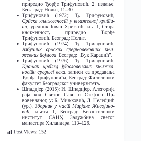
приредио Ђорђе Трифуновић, 2. издање,
Бео- град: Нолит, 11‒30.
Трифуновић (1972): Ђ. Трифуновић,
Српска књижевност у књижевној крити-
ци
, уредник Јован Христић, књ. 1, Стара
књижевност, приредио Ђорђе
Трифуновић, Београд: Нолит.
Трифуновић (1974): Ђ. Трифуновић,
Азбучник српских средњовековних књи-
жевних појмова
, Београд: „Вук Караџићˮ.
Трифуновић (1976): Ђ. Трифуновић,
Кратак преглед југословенских књижев-
ности средњег века
, записи са предавања
Ђорђа Трифуновића, Београд: Филолошки
факултет Београдског универзитета.
Шпадијер (2015): И. Шпадијер, Алегорија
раја код Светог Саве и Стефана Пр-
вовенчаног, у: Б. Миљковић, Д. Џелебџић
(ур.),
Зборник у част Мирјане Живојино-
вић
, књига 1, Београд: Византолошки
институт САНУ, Задужбина светог
манастира Хиландара, 113‒126.
Post Views:
152