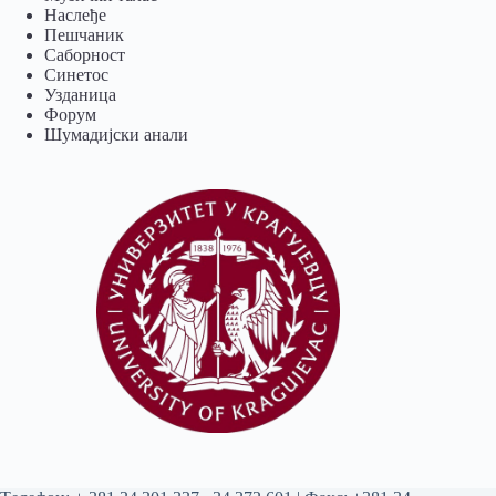
Наслеђе
Пешчаник
Саборност
Синетос
Узданица
Форум
Шумадијски анали