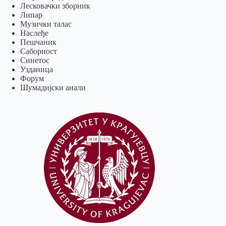
Лесковачки зборник
Липар
Музички талас
Наслеђе
Пешчаник
Саборност
Синетос
Узданица
Форум
Шумадијски анали