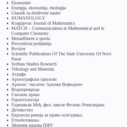
Ekonomist
Energija, ekonomija, ekologija
Glasnik za društvene nauke
HUMANOLOGY
Kragujevac Journal of Mathematics
MATCH – Communications in Mathematical and in
Computer Chemistry
Menadžment u sportu
Preventivna pedijatrija
Revizor
Scientific Publications Of The State University Of Novi
Pazar
Serbian Studies Research
Tribology and Materials
Аграфа
Археографски прилози
Археон : часопис Архива Војводине
Водопривреда
Гласник права
Геронтологија
Годишњак Међ. фил. школе Феликс Ромулијана
Детињство
Европска ревија за право осигурања
Eтноботаника
Зборник радова ПФУ