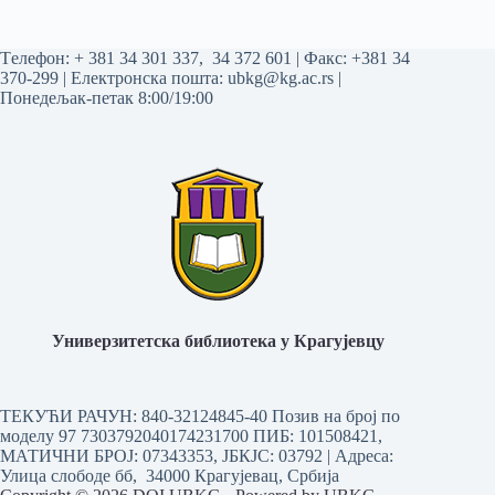
Tелефон:
+ 381 34 301 337
,
34 372 601
| Факс: +381 34
370-299 | Електронска пошта:
ubkg@kg.ac.rs
|
Понедељак-петак 8:00/19:00
Универзитетска библиотека у Крагујевцу
ТЕКУЋИ РАЧУН: 840-32124845-40 Позив на број по
моделу 97 7303792040174231700
ПИБ: 101508421,
МАТИЧНИ БРОЈ: 07343353, ЈБКЈС: 03792 | Aдреса:
Улица слободе бб, 34000 Крагујевац, Србија