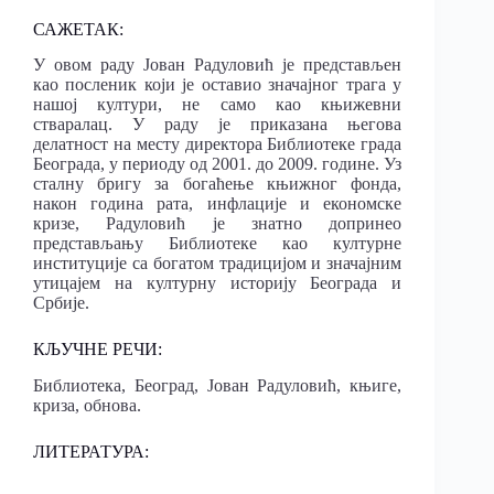
САЖЕТАК:
У овом раду Јован Радуловић је представљен
као посленик који је оставио значајног трага у
нашој култури, не само као књижевни
стваралац. У раду је приказана његова
делатност на месту директора Библиотеке града
Београда, у периоду од 2001. до 2009. године. Уз
сталну бригу за богаћење књижног фонда,
након година рата, инфлације и економске
кризе, Радуловић је знатно допринео
представљању Библиотеке као културне
институције са богатом традицијом и значајним
утицајем на културну историју Београда и
Србије.
КЉУЧНЕ РЕЧИ:
Библиотека, Београд, Јован Радуловић, књиге,
криза, обнова.
ЛИТЕРАТУРА: