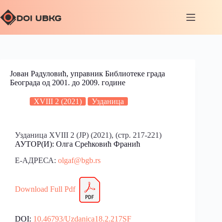
Јован Радуловић, управник Библиотеке града
Београда од 2001. до 2009. године
XVIII 2 (2021)
Узданица
Узданица XVIII 2 (ЈР) (2021), (стр. 217-221)
АУТОР(И): Олга Срећковић Франић
Е-АДРЕСА:
olgaf@bgb.rs
Download Full Pdf
DOI:
10.46793/Uzdanica18.2.217SF