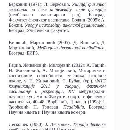
Берковић (1971): Л. Берковић,
Утицај физичког
вежбања на неке интелекту- алне функције
(необјављен магистарски рад), Београд:
Факултет физичког васпитања. Божин (2005): А.
Божин,
Увод у психологију школског детињства
,
Београд: Учитељски факултет.
Вишњић, Мартиновић (2005): Д. Вишњић, Д.
Мартиновић,
Методика физич- ког васпитања
,
Београд: БИГЗ.
Гаџић, Живановић, Милојевић (2012): А. Гаџић,
Н. Живановић, А. Милоје- вић, Моторичке и
когнитивне способности ученика основне
школе, у: Н. Живановић, С. Бубањ (ур.),
ФИС
комуникације 2011 у спорту, физичком
васпитању и рекреацији
, XV међународни
научни скуп, Ниш: Факултет спорта и физичког
васпитања, 40–48. Ђорђевић, Трнавац (1998): Ј.
Ђорђевић, Н. Трнавац,
Педагогија
, Београд:
Научна књига и Научна књига комерц.
Лескошек (1980): Ј. Лескошек,
Теорија физичке
културе
, Београд: НИП Партизан.