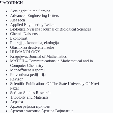
ЧАСОПИСИ
Acta agriculturae Serbica
Advanced Engineering Letters
AlfaTech
Applied Engineering Letters
Biologica Nyssana : journal of Biological Sciences
Chemia Naissensis
Ekonomist
Energija, ekonomija, ekologija
Glasnik za društvene nauke
HUMANOLOGY
Kragujevac Journal of Mathematics
MATCH – Communications in Mathematical and in
Computer Chemistry
Menadžment u sportu
Preventivna pedijatrija
Revizor
Scientific Publications Of The State University Of Novi
Pazar
Serbian Studies Research
Tribology and Materials
Аграфа
Археографски прилози
Археон : часопис Архива Војводине