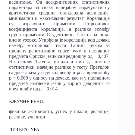
васпитање. Од дескриптивних статистичких
параметара за сваку варијаблу израчунати су
аритметичка средина, стандардна девијација,
минимални и максимални резултат. Корелације
су израчунате применом Пирсоновог
коефицијента корелације, а разлике између
група применом Студентовог Т-теста за неза-
висне узорке. Утврђена је корелација код дечака
између моторичког теста Тапинг руком за
процену репетитивне снаге руку и наставног
предмета Српски језик са вредношћу од − 0,407.
На основу Т-теста утврдили смо да постоје
статистички значајне разлике у тесту Претклон
са досезањем у седу код девојчица са вредношћу
p = 0,000 у односу на дечаке, као и у наставном
предмету Енглески језик у корист девојчица са
вредношћу од p = 0,014.
КЉУЧНЕ РЕЧИ:
физичке активности, успех у школи, релације,
разлике, ученици
ЛИТЕРАТУРА: