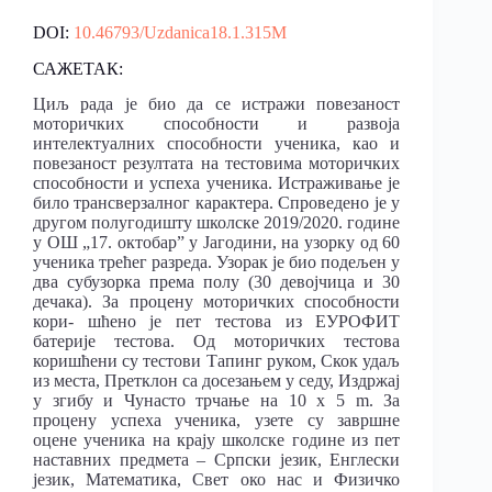
DOI:
10.46793/Uzdanica18.1.315M
САЖЕТАК:
Циљ рада је био да се истражи повезаност
моторичких способности и развоја
интелектуалних способности ученика, као и
повезаност резултата на тестовима моторичких
способности и успеха ученика. Истраживање је
било трансверзалног карактера. Спроведено је у
другом полугодишту школске 2019/2020. године
у ОШ „17. октобар” у Јагодини, на узорку од 60
ученика трећег разреда. Узорак је био подељен у
два субузорка према полу (30 девојчица и 30
дечака). За процену моторичких способности
кори- шћено је пет тестова из ЕУРОФИТ
батерије тестова. Од моторичких тестова
коришћени су тестови Тапинг руком, Скок удаљ
из места, Претклон са досезањем у седу, Издржај
у згибу и Чунасто трчање на 10 x 5 m. За
процену успеха ученика, узете су завршне
оцене ученика на крају школске године из пет
наставних предмета ‒ Српски језик, Енглески
језик, Математика, Свет око нас и Физичко