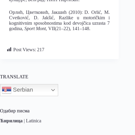
Орлић, Цветковић, Јакшић (2010): D. Orlić, M.
Cvetković, D. Jakšić, Razlike u motoričkim i
kognitivnim sposobnostima kod devojčica uzrasta 7
godina,
Sport Mont
, VII(21‒22), 141–148.
Post Views:
217
TRANSLATE
Serbian
Одабир писма
Ћирилица
|
Latinica