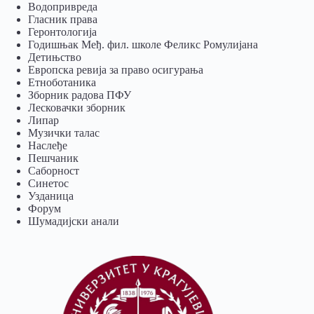
Водопривреда
Гласник права
Геронтологија
Годишњак Међ. фил. школе Феликс Ромулијана
Детињство
Европска ревија за право осигурања
Eтноботаника
Зборник радова ПФУ
Лесковачки зборник
Липар
Музички талас
Наслеђе
Пешчаник
Саборност
Синетос
Узданица
Форум
Шумадијски анали