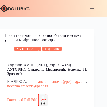
Повезаност моторичких способности и успеха
ученика млађег школског узраста
XVIII 1 (2021)
Узданица
Узданица XVIII 1 (2021), (стр. 315-324)
АУТОР(И): Сандра Р. Милановић, Невенка П.
Зрнзевић
Е-АДРЕСА:
sandra.milanovic@pefja.kg.ac.rs
,
nevenka.zrnzevic@pr.ac.rs
Download Full Pdf