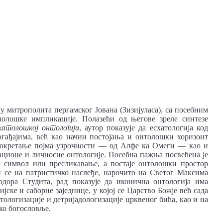
у митрополита пергамског Јована (Зизијуласа), са посебним
олошке импликације. Полазећи од његове зреле синтезе
хатолошкој онтологији
, аутор показује да есхатологија код
огађајима, већ као начин постојања и онтолошки хоризонт
реокретање појма узрочности — од Алфе ка Омеги — као и
ационе и личносне онтологије. Посебна пажња посвећена је
ки символ или пресликавање, а постаје онтолошки простор
и се на патристичко наслеђе, нарочито на Светог Максима
дора Студита, рад показује да иконична онтологија има
ске и саборне заједнице, у којој се Царство Божје већ сада
тологизације и детријадологизације црквеног бића, као и на
ко богословље.