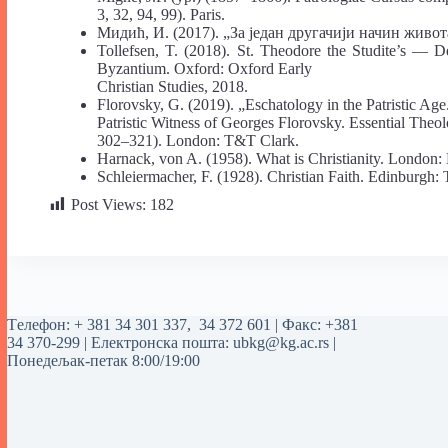
3, 32, 94, 99). Paris.
Мидић, И. (2017). „За један другачији начин живота
Tollefsen, T. (2018). St. Theodore the Studite’s — 
Byzantium. Oxford: Oxford Early
Christian Studies, 2018.
Florovsky, G. (2019). „Eschatology in the Patristic Age
Patristic Witness of Georges Florovsky. Essential Theol
302–321). London: T&T Clark.
Harnack, von A. (1958). What is Christianity. London:
Schleiermacher, F. (1928). Christian Faith. Edinburgh
Post Views:
182
Tелефон:
+ 381 34 301 337
,
34 372 601
| Факс: +381
34 370-299 | Електронска пошта:
ubkg@kg.ac.rs
|
Понедељак-петак 8:00/19:00