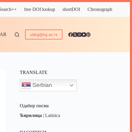
 Search++
free DOI lookup
shortDOI
Chronograph
DAR
ubkg@kg.ac.rs
TRANSLATE
Serbian
Одабир писма
Ћирилица
|
Latinica