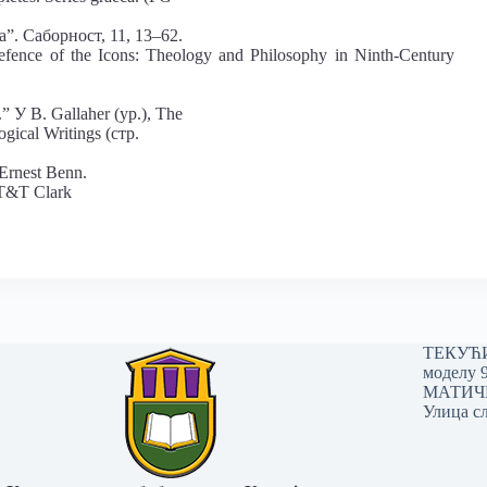
”. Саборност, 11, 13–62.
Defence of the Icons: Theology and Philosophy in Ninth-Century
.” У B. Gallaher (ур.), The
ogical Writings (стр.
 Ernest Benn.
: T&T Clark
ТЕКУЋИ 
моделу 
МАТИЧНИ
Улица сл