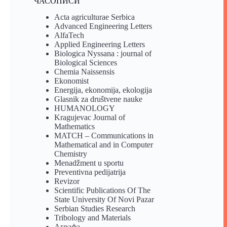
ЧАСОПИСИ
Acta agriculturae Serbica
Advanced Engineering Letters
AlfaTech
Applied Engineering Letters
Biologica Nyssana : journal of
Biological Sciences
Chemia Naissensis
Ekonomist
Energija, ekonomija, ekologija
Glasnik za društvene nauke
HUMANOLOGY
Kragujevac Journal of
Mathematics
MATCH – Communications in
Mathematical and in Computer
Chemistry
Menadžment u sportu
Preventivna pedijatrija
Revizor
Scientific Publications Of The
State University Of Novi Pazar
Serbian Studies Research
Tribology and Materials
Аграфа