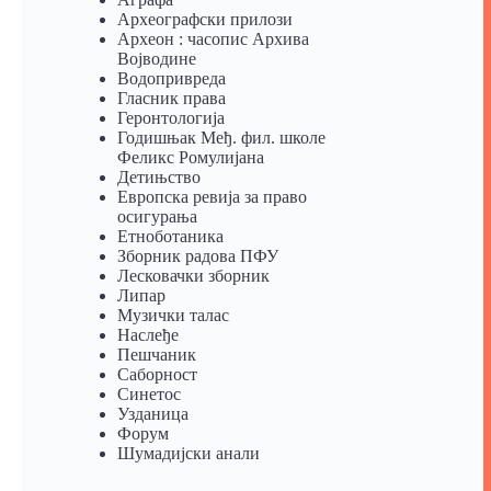
Археографски прилози
Археон : часопис Архива
Војводине
Водопривреда
Гласник права
Геронтологија
Годишњак Међ. фил. школе
Феликс Ромулијана
Детињство
Европска ревија за право
осигурања
Eтноботаника
Зборник радова ПФУ
Лесковачки зборник
Липар
Музички талас
Наслеђе
Пешчаник
Саборност
Синетос
Узданица
Форум
Шумадијски анали