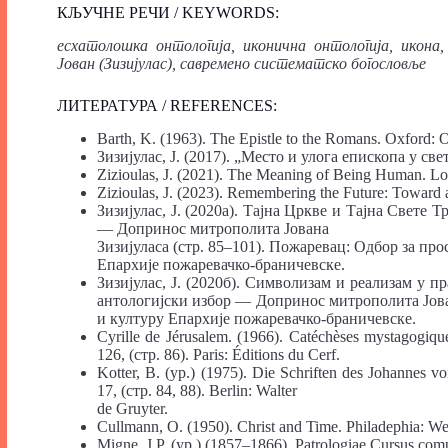
КЉУЧНЕ РЕЧИ / KEYWORDS:
есхатолошка онтологија, иконична онтологија, икона,
Јован (Зизијулас), савремено систематско богословље
ЛИТЕРАТУРА / REFERENCES:
Barth, K. (1963). The Epistle to the Romans. Oxford: O
Зизијулас, Ј. (2017). „Место и улога епископа у све
Zizioulas, J. (2021). The Meaning of Being Human. Los
Zizioulas, J. (2023). Remembering the Future: Toward 
Зизијулас, Ј. (2020а). Тајна Цркве и Тајна Свете 
— Допринос митрополита Јована
Зизијуласа (стр. 85–101). Пожаревац: Одбор за про
Епархије пожаревачко-браничевске.
Зизијулас, Ј. (2020б). Символизам и реализам у 
антологијски избор — Допринос митрополита Јован
и културу Епархије пожаревачко-браничевске.
Cyrille de Jérusalem. (1966). Catéchèses mystagogiques
126, (стр. 86). Paris: Éditions du Cerf.
Kotter, B. (ур.) (1975). Die Schriften des Johannes 
17, (стр. 84, 88). Berlin: Walter
de Gruyter.
Cullmann, O. (1950). Christ and Time. Philadephia: We
Migne, J.P. (ур.) (1857–1866). Patrologiae Cursus comp