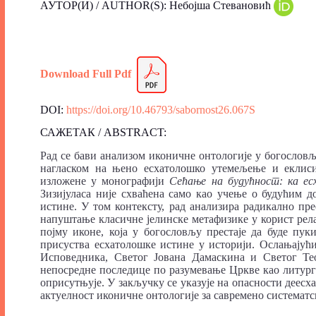
АУТОР(И) / AUTHOR(S): Небојша Стевановић
Download
Fu
l
l Pdf
DOI:
https://doi.org/10.46793/sabornost26.067S
САЖЕТАК / ABSTRACT:
Рад се бави анализом иконичне онтологије у богословљ
нагласком на њено есхатолошко утемељење и еклиси
изложене у монографији
Сећање на будућност: ка ес
Зизијуласа није схваћена само као учење о будућим д
истине. У том контексту, рад анализира радикално п
напуштање класичне јелинске метафизике у корист рел
појму иконе, која у богословљу престаје да буде пу
присуства есхатолошке истине у историји. Ослањајућ
Исповедника, Светог Јована Дамаскина и Светог Тео
непосредне последице по разумевање Цркве као литургиј
оприсутњује. У закључку се указује на опасности деесха
актуелност иконичне онтологије за савремено систематс