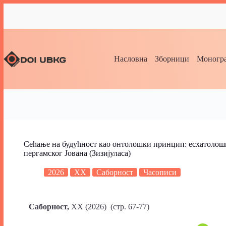
Насловна
Зборници
Моногра
Сећање на будућност као онтолошки принцип: есхатолош
пергамског Јована (Зизијуласа)
2026
XX
Саборност
Часописи
Саборност,
XX (2026) (стр. 67-77)