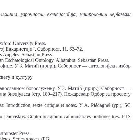
 истина, узрочност, еклисиологија, митрополит пергамски
xford University Press.
тој Евхаристији”, Саборност, 11, 63–72.
 Angeles: Sebastian Press.
an Eschatological Ontology. Alhambra: Sebastian Press.
Тројице. У З. Матић (прир.), Саборност — антологијски избор
свету и културу
православном богослужењу. У З. Матић (прир.), Саборност —
а Зизијуласа (стр. 189–217). Пожаревац: Одбор за просвету
: Introduction, texte critique et notes. У A. Piédagnel (ур.), SC
von Damaskos: Contra imaginum calumniatores orationes tres. PTS
stminster Press.
letes. Series graeca. (PG