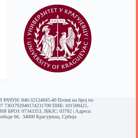
РАЧУН: 840-32124845-40 Позив на број по
97 7303792040174231700
ПИБ: 101508421,
 БРОЈ: 07343353, ЈБКЈС: 03792 | Aдреса:
ободе бб, 34000 Крагујевац, Србија