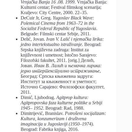
Vrnjačka Banja 16 .08. 1999
. Vrnjačka Banja:
Kulturni centar; Festival filmskog scenarija;
Kraljevo: City Centre, 2000. 22–35.
DeCuir Jr, Greg.
Yugoslav Black Wave:
Polemical Cinema from 1963–72 in the
Socialist Federal Republic of Yugoslavia
.
Belgrade: Filmski centar Srbije, 2011.
Delić, Jovan.
Ivan V. Lalić i njemačka lirika:
jedno intertekstualno istraživanje
. Beograd:
Srpska književna zadruga: Institut za
književnost i umetnost; Istočno Sarajevo:
Filozofski fakultet, 2011. [orig.] Делић,
Јован.
Иван В. Лалић и њемачка лирика:
једно интертекстуално истраживање
,
Београд: Српска књижевна задруга:
Институт за књижевност и уметност;
Источно Сарајево: Филозофски факултет,
2011.
Dimić, Ljubodrag.
Agitprop kultura:
Agitpropovska faza kulturne politike u Srbiji
1945– 1952
. Beograd: Rad, 1988.
Dimitrijević, Branislav.
Potrošeni socijalizam:
Kultura, konzumerizam i društvena
imaginacija u Jugoslaviji (1950–1974)
.
Beograd: Fabrika knjiga, 2016.