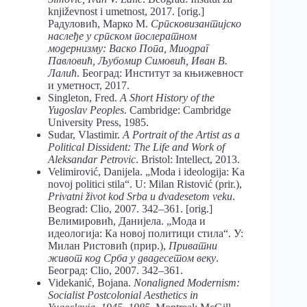
književnost i umetnost, 2017. [orig.]
Радуловић, Марко М.
Српсковизантијско
наслеђе у српском послератном
модернизму: Васко Попа, Миодраг
Павловић, Љубомир Симовић, Иван В.
Лалић
. Београд: Институт за књижевност
и уметност, 2017.
Singleton, Fred.
A Short History of the
Yugoslav Peoples
. Cambridge: Cambridge
University Press, 1985.
Sudar, Vlastimir.
A Portrait of the Artist as a
Political Dissident: The Life and Work of
Aleksandar Petrovic
. Bristol: Intellect, 2013.
Velimirović, Danijela. „Moda i ideologija: Ka
novoj politici stila“. U: Milan Ristović (prir.),
Privatni život kod Srba u dvadesetom veku
.
Beograd: Clio, 2007. 342–361. [orig.]
Велимировић, Данијела. „Мода и
идеологија: Ка новој политици стила“. У:
Милан Ристовић (прир.),
Приватни
живот код Срба у двадесетом веку
.
Београд: Clio, 2007. 342–361.
Videkanić, Bojana.
Nonaligned Modernism:
Socialist Postcolonial Aesthetics in