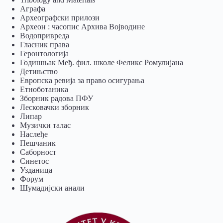
Аграфа
Археографски прилози
Археон : часопис Архива Војводине
Водопривреда
Гласник права
Геронтологија
Годишњак Међ. фил. школе Феликс Ромулијана
Детињство
Европска ревија за право осигурања
Eтноботаника
Зборник радова ПФУ
Лесковачки зборник
Липар
Музички талас
Наслеђе
Пешчаник
Саборност
Синетос
Узданица
Форум
Шумадијски анали