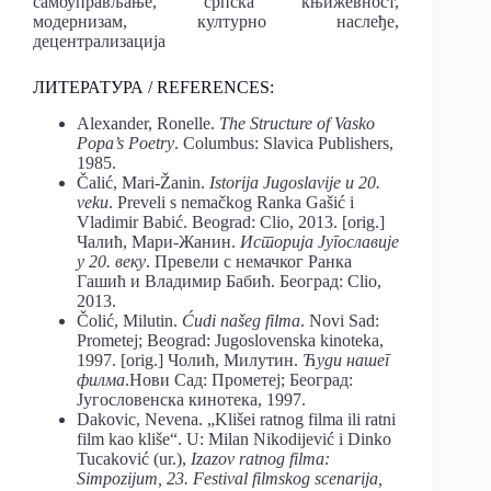
самоуправљање, српска књижевност,
модернизам, културно наслеђе,
децентрализација
ЛИТЕРАТУРА / REFERENCES:
Alexander, Ronelle.
The Structure of Vasko
Popa’s Poetry
. Columbus: Slavica Publishers,
1985.
Čalić, Mari-Žanin.
Istorija Jugoslavije u 20.
veku
. Preveli s nemačkog Ranka Gašić i
Vladimir Babić. Beograd: Clio, 2013. [orig.]
Чалић, Мари-Жанин.
Историја Југославије
у 20. веку
. Превели с немачког Ранка
Гашић и Владимир Бабић. Београд: Clio,
2013.
Čolić, Milutin.
Ć
udi
na
š
eg
filma
. Novi Sad:
Prometej; Beograd: Jugoslovenska kinoteka,
1997. [orig.] Чолић, Милутин.
Ћуди нашег
филма
.Нови Сад: Прометеј; Београд:
Југословенска кинотека, 1997.
Dakovic, Nevena. „Klišei ratnog filma ili ratni
film kao kliše“. U: Milan Nikodijević i Dinko
Tucaković (ur.),
Izazov ratnog filma:
Simpozijum, 23. Festival filmskog scenarija,