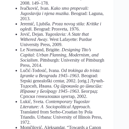
2008. 149–178.
Ivačković, Ivan.
Kako smo propevali:
Jugoslavija i njena muzika
. Beograd: Laguna,
2013.
Jeremić, Ljubiša.
Proza novog stila: Kritike i
ogledi
. Beograd: Prosveta, 1976.
Jović, Dejan.
Yugoslavia: A State that
Withered Away
. West Lafayette: Purdue
University Press, 2009.
Le Normand, Brigitte.
Designing Tito’s
Capital: Urban Planning, Modernism, and
Socialism
. Pittsburgh: University of Pittsburgh
Press, 2014.
Lučić-Todosić, Ivana.
Od trokinga do tvista:
Igranke u Beogradu 1945–1963
. Beograd:
Srpski genealoški centar, 2002. [orig.] Лучић-
Тодосић, Ивана.
Од трокинга до твиста:
Игранке у Београду 1945–1963
. Београд:
Српски генеалошки центар, 2002.
Lukić, Sveta.
Contemporary Yugoslav
Literature: A Sociopolitical Approach.
Translated from Serbo-Croatian by Pola
Triandis. Urbana: University of Illinois Press,
1972.
Momčilović, Aleksandar. “Towards a Canon