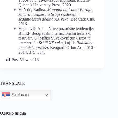
Yugoslavia, 1945–1985
. Montreal: McGill-
Queen’s University Press, 2020.
Vučetić, Radina.
Monopol na istinu: Partija,
kultura i cenzura u Srbiji šezdesetih i
sedamdesetih godina XX veka
. Beograd: Clio,
2016.
Vujanović, Ana. „Nove pozorišne tendencije:
BITEF Beogradski internacionalni teatarski
festival“. U: Miško Šuvaković (ur.),
Istorija
umetnosti u Srbiji XX veka
, knj. 1:
Radikalna
umetnicka praksa
. Beograd: Orion Art, 2010–
2014. 375–384.
Post Views:
218
TRANSLATE
Serbian
Одабир писма