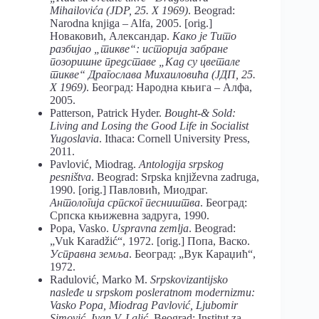
Mihailovića (JDP, 25. X 1969)
. Beograd:
Narodna knjiga – Alfa, 2005. [orig.]
Новаковић, Александар.
Како је Тито
разбијао „тикве“: историја забране
позоришне представе „Кад су цветале
тикве“ Драгослава Михаиловића (ЈДП, 25.
X 1969)
. Београд: Народна књига – Алфа,
2005.
Patterson, Patrick Hyder.
Bought-& Sold:
Living and Losing the Good Life in Socialist
Yugoslavia
. Ithaca: Cornell University Press,
2011.
Pavlović, Miodrag.
Antologija srpskog
pesništva
. Beograd: Srpska književna zadruga,
1990. [orig.] Павловић, Миодраг.
Антологија српског песништва
. Београд:
Српска књижевна задруга, 1990.
Popa, Vasko.
Uspravna zemlja
. Beograd:
„Vuk Karadžić“, 1972. [orig.] Попа, Васко.
Усправна земља
. Београд: „Вук Караџић“,
1972.
Radulović, Marko M.
Srpskovizantijsko
nasleđe u srpskom posleratnom modernizmu:
Vasko Popa, Miodrag Pavlović, Ljubomir
Simović, Ivan V. Lalić
. Beograd: Institut za