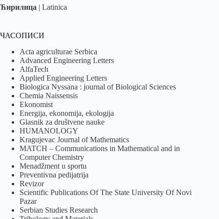
Ћирилица
|
Latinica
ЧАСОПИСИ
Acta agriculturae Serbica
Advanced Engineering Letters
AlfaTech
Applied Engineering Letters
Biologica Nyssana : journal of Biological Sciences
Chemia Naissensis
Ekonomist
Energija, ekonomija, ekologija
Glasnik za društvene nauke
HUMANOLOGY
Kragujevac Journal of Mathematics
MATCH – Communications in Mathematical and in
Computer Chemistry
Menadžment u sportu
Preventivna pedijatrija
Revizor
Scientific Publications Of The State University Of Novi
Pazar
Serbian Studies Research
Tribology and Materials