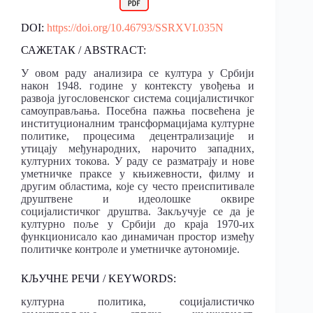
DOI:
https://doi.org/10.46793/SSRXVI.035N
САЖЕТАК / ABSTRACT:
У овом раду анализира се култура у Србији
након 1948. године у контексту увођења и
развоја југословенског система социјалистичког
самоуправљања. Посебна пажња посвећена је
институционалним трансформацијама културне
политике, процесима децентрализације и
утицају међународних, нарочито западних,
културних токова. У раду се разматрају и нове
уметничке праксе у књижевности, филму и
другим областима, које су често преиспитивале
друштвене и идеолошке оквире
социјалистичког друштва. Закључује се да је
културно поље у Србији до краја 1970-их
функционисало као динамичан простор између
политичке контроле и уметничке аутономије.
КЉУЧНЕ РЕЧИ / KEYWORDS:
културна политика, социјалистичко