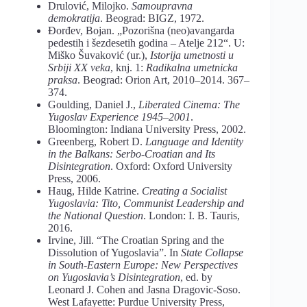
Drulović, Milojko.
Samoupravna
demokratija
. Beograd: BIGZ, 1972.
Đorđev, Bojan. „Pozorišna (neo)avangarda
pedestih i šezdesetih godina – Atelje 212“. U:
Miško Šuvaković (ur.),
Istorija umetnosti u
Srbiji XX veka
, knj. 1:
Radikalna umetnicka
praksa
. Beograd: Orion Art, 2010–2014. 367–
374.
Goulding, Daniel J.,
Liberated Cinema: The
Yugoslav Experience 1945–2001
.
Bloomington: Indiana University Press, 2002.
Greenberg, Robert D.
Language and Identity
in the Balkans: Serbo-Croatian and Its
Disintegration
. Oxford: Oxford University
Press, 2006.
Haug, Hilde Katrine.
Creating a Socialist
Yugoslavia: Tito, Communist Leadership and
the National Question
. London: I. B. Tauris,
2016.
Irvine, Jill. “The Croatian Spring and the
Dissolution of Yugoslavia”. In
State Collapse
in South-Eastern Europe: New Perspectives
on Yugoslavia’s Disintegration
, ed. by
Leonard J. Cohen and Jasna Dragovic-Soso.
West Lafayette: Purdue University Press,