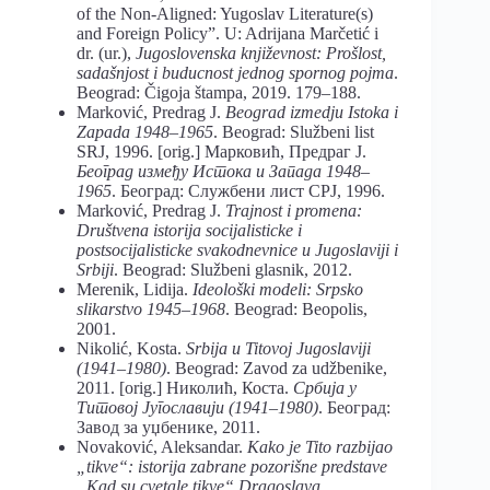
of the Non-Aligned: Yugoslav Literature(s)
and Foreign Policy”. U: Adrijana Marčetić i
dr. (ur.),
Jugoslovenska književnost: Prošlost,
sadašnjost i buducnost jednog spornog pojma
.
Beograd: Čigoja štampa, 2019. 179–188.
Marković, Predrag J.
Beograd izmedju Istoka i
Zapada 1948–1965
. Beograd: Službeni list
SRJ, 1996. [orig.] Марковић, Предраг Ј.
Београд између Истока и Запада 1948–
1965
. Београд: Службени лист СРЈ, 1996.
Marković, Predrag J.
Trajnost i promena:
Društvena istorija socijalisticke i
postsocijalisticke svakodnevnice u Jugoslaviji i
Srbiji
. Beograd: Službeni glasnik, 2012.
Merenik, Lidija.
Ideološki modeli: Srpsko
slikarstvo 1945–1968
. Beograd: Beopolis,
2001.
Nikolić, Kosta.
Srbija u Titovoj Jugoslaviji
(1941–1980)
. Beograd: Zavod za udžbenike,
2011. [orig.] Николић, Коста.
Србија у
Титовој Југославији (1941–1980)
. Београд:
Завод за уџбенике, 2011.
Novaković, Aleksandar.
Kako je Tito razbijao
„tikve“: istorija zabrane pozorišne predstave
„Kad su cvetale tikve“ Dragoslava