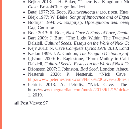
Bejker 2013: J. H. Baker, “’There is a Kingdom’: Nic
Cave
, Bristol/Chicago: Intellect.
Bataj 1977: Ж. Боер,
Књижевност и зло
, прев. Ива
Blejk 1977: W. Blake,
Songs of Innocence and of Expe
Bodrijar 1994: Ж. Бодријар,
Прозирност зла: огл
Сад: Светови.
Boer 2013: R. Boer,
Nick Cave A Study of Love, Deat
Bart 2009: J. Burt, “The Light Within: The Twenty
Dalziell,
Cultural Seeds: Essays on the Work of Nick C
Kejv 2013: N. Cave
Complete Lyrics 1978-2013
, Lond
Kadon 1999: J. A. Cuddon,
The Penguin Dictionary of
Iglstoun 2009: R. Eaglestone, “From Mutiny to Call
Dalziell,
Cultural Seeds: Essays on the Work of Nick C
Džonston 2007: I. Johnston,
Bad Seed
, London: Abacus
Nesteruk 2020: P. Nesteruk, “Nick Cave (
http://www.peternesteruk.com/Nick%20Cave%20(desi
Petridis 2013: A. Petridis, “Nick Cave: ‘The 
https:/
/w
w
w.theguardian.com/music/2013/feb/15/nick-c
1. 2019.
Post Views:
97