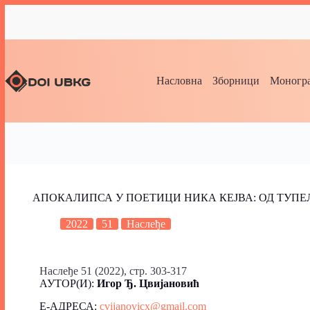
Насловна
Зборници
Моногра
АПОКАЛИПСА У ПОЕТИЦИ НИКА КЕЈВА: ОД ТУПЕ
2022
51
Наслеђе
Наслеђе 51 (2022), стр. 303-317
АУТОР(И):
Игор Ђ. Цвијановић
Е-АДРЕСА:
cvijanovicx@gmail.com