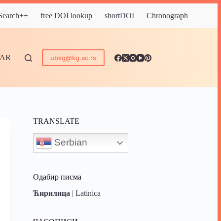
 Search++
free DOI lookup
shortDOI
Chronograph
DAR
ubkg@kg.ac.rs
TRANSLATE
Serbian
Одабир писма
Ћирилица
|
Latinica