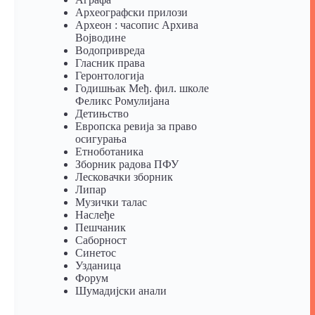
Археографски прилози
Археон : часопис Архива
Војводине
Водопривреда
Гласник права
Геронтологија
Годишњак Међ. фил. школе
Феликс Ромулијана
Детињство
Европска ревија за право
осигурања
Eтноботаника
Зборник радова ПФУ
Лесковачки зборник
Липар
Музички талас
Наслеђе
Пешчаник
Саборност
Синетос
Узданица
Форум
Шумадијски анали