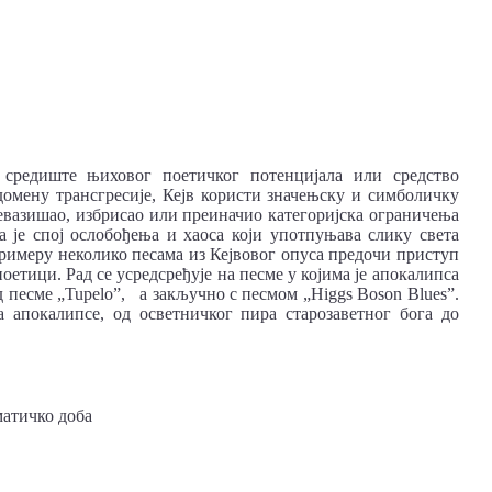
средиште њиховог поетичког потенцијала или средство
домену трансгресије, Кејв користи значењску и симболичку
ревазишао, избрисао или преиначио категоријска ограничења
а је спој ослобођења и хаоса који употпуњава слику света
римеру неколико песама из Кејвовог опуса предочи приступ
тици. Рад се усредсређује на песме у којима је апокалипса
 песме „Tupelo”, а закључно с песмом „Higgs Boson Blues”.
а апокалипсе, од осветничког пира старозаветног бога до
матичко доба