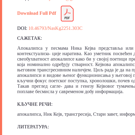
Download Full Pdf
DOI:
10.46793/NasKg2251.303C
САЖЕТАК:
Апокалипса у песмама Ника Кејва представља или 
контекстуализа- ције наратива. Као уметник посвећен 
свеобухватност апокалипсе како би у својој поетици п
која номинално одређују стварност. Кејвова апокалипс
његовим трансгресивним наличјем. Циљ рада је да на п
апокалипси и видове њеног функционисања у његовој пое
кључни фокус поетског поступка, хронолошки, почев од
Такав преглед сагле- дава и генезу Кејвовог тумачењ
поплаве бесмисла у савременом добу информација.
КЉУЧНЕ РЕЧИ:
апокалипса, Ник Кејв, трансгресија, Стари завет, инфор
ЛИТЕРАТУРА: