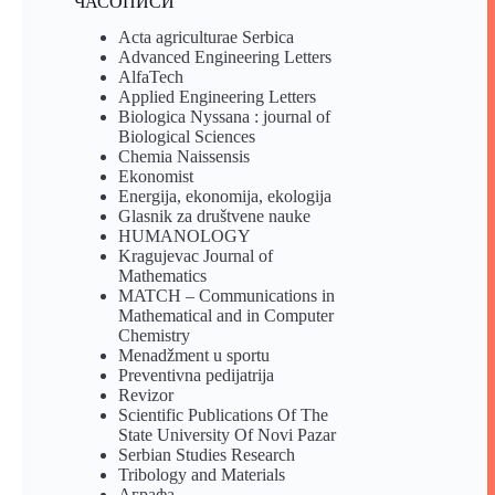
ЧАСОПИСИ
Acta agriculturae Serbica
Advanced Engineering Letters
AlfaTech
Applied Engineering Letters
Biologica Nyssana : journal of
Biological Sciences
Chemia Naissensis
Ekonomist
Energija, ekonomija, ekologija
Glasnik za društvene nauke
HUMANOLOGY
Kragujevac Journal of
Mathematics
MATCH – Communications in
Mathematical and in Computer
Chemistry
Menadžment u sportu
Preventivna pedijatrija
Revizor
Scientific Publications Of The
State University Of Novi Pazar
Serbian Studies Research
Tribology and Materials
Аграфа