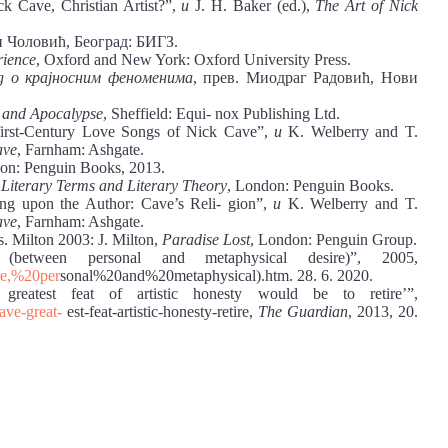
k Cave, Christian Artist?”,
u
J. H. Baker (ed.),
The Art of Nick
н Чоловић, Београд: БИГЗ.
rience
, Oxford and New York: Oxford University Press.
ед о крајносним феноменима
, прев. Миодраг Радовић, Нови
h and Apocalypse
, Sheffield: Equi- nox Publishing Ltd.
-first-Century Love Songs of Nick Cave”,
u
K. Welberry and T.
ave
, Farnham: Ashgate.
on: Penguin Books, 2013.
 Literary Terms and Literary Theory
, London: Penguin Books.
ing upon the Author: Cave’s Reli- gion”,
u
K. Welberry and T.
ave
, Farnham: Ashgate.
. Milton 2003: J. Milton,
Paradise Lost
, London: Penguin Group.
between personal and metaphysical desire)”, 2005,
re,%20per
sonal%20and%20metaphysical).htm. 28. 6. 2020.
greatest feat of artistic honesty would be to retire’”,
ave-great-
est-feat-artistic-honesty-retire,
The Guardian
, 2013, 20.