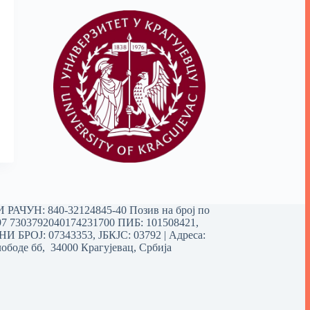
РАЧУН: 840-32124845-40 Позив на број по
97 7303792040174231700
ПИБ: 101508421,
 БРОЈ: 07343353, ЈБКЈС: 03792 | Aдреса:
ободе бб, 34000 Крагујевац, Србија